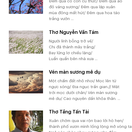
Đêm qua có con cú thức/ Đêm qua ao
đỏ váng sương/ Đêm qua lập xuân
mùa đông mất hút/ Đêm qua hoa táo
trắng vườn ...
Thơ Nguyễn Văn Tám
Người lính bỗng trở về/
Chị đã thành mây trắng/
Bay lửng lơ chiều lặng/
Luẩn quẩn bên nhà xưa ...
Vén màn sương mê dụ
Một chấm đất nhỏ nhoi/ Mọc lên từ
ngực sóng/ Địa ngục trần gian.// Mặt
trời mọc dưới chân/ Vén màn sương
mê dụ/ Cao nguyên dần khỏa thân. ...
Thơ Tăng Tấn Tài
Xuân chớm qua vai rộn bao lời hò hẹn/
thành phố vươn mình lồng lộng mở vòng ta