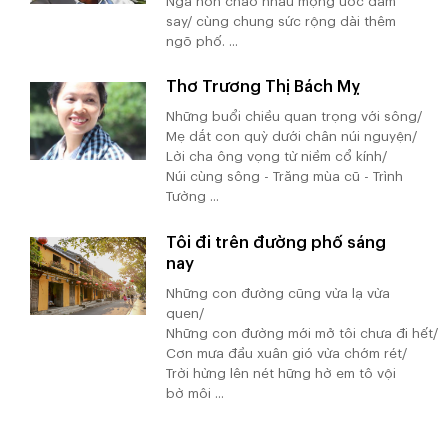
Ngả nón chào nhau mộng ước đắm
say/ cùng chung sức rộng dài thêm
ngõ phố. ...
Thơ Trương Thị Bách Mỵ
Những buổi chiều quan trọng với sông/
Mẹ dắt con quỳ dưới chân núi nguyện/
Lời cha ông vọng từ niềm cổ kính/
Núi cùng sông - Trăng mùa cũ - Trình
Tường ...
Tôi đi trên đường phố sáng
nay
Những con đường cũng vừa lạ vừa
quen/
Những con đường mới mở tôi chưa đi hết/
Cơn mưa đầu xuân gió vừa chớm rét/
Trời hừng lên nét hững hờ em tô vội
bờ môi ...