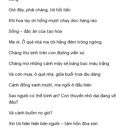
Giờ đây, phải chăng, tôi hối tiếc
Khi hoa lay ơn hồng mượt chạy dọc hàng rào
Sống – đặc ân của tạo hóa
Mẹ ơi. Ở quê nhà mẹ tôi hằng đêm trông ngóng
Chàng thư sinh trên con đường viễn xứ
Chàng mơ những cánh mây sẽ bàng bạc màu trắng
Và cơn mưa, ở quê nhà, giữa buổi trưa dịu dàng
Cánh đồng xanh mướt, mẹ ngồi ở đầu hiên
Sao người có thể bình an? Con thuyền nhỏ dại đang về
đâu?
Và cánh buồm no gió?
Xin tôi hiện hiện bên người – tâm hồn đóa sen