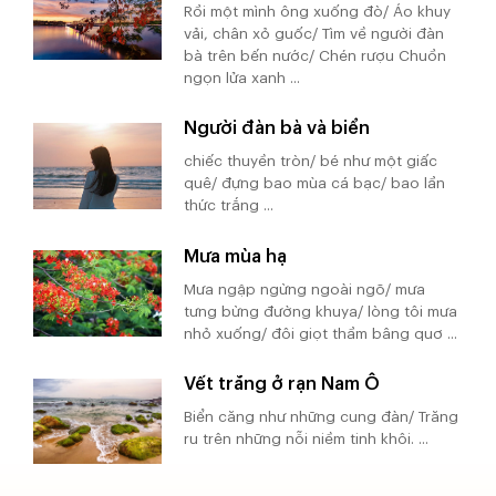
Rồi một mình ông xuống đò/ Áo khuy
vải, chân xỏ guốc/ Tìm về người đàn
bà trên bến nước/ Chén rượu Chuồn
ngọn lửa xanh ...
Người đàn bà và biển
chiếc thuyền tròn/ bé như một giấc
quê/ đựng bao mùa cá bạc/ bao lần
thức trắng ...
Mưa mùa hạ
Mưa ngập ngừng ngoài ngõ/ mưa
tưng bừng đường khuya/ lòng tôi mưa
nhỏ xuống/ đôi giọt thầm bâng quơ ...
Vết trăng ở rạn Nam Ô
Biển căng như những cung đàn/ Trăng
ru trên những nỗi niềm tinh khôi. ...