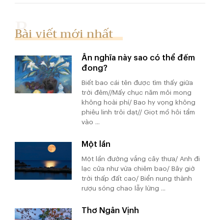
Bài viết mới nhất
Ân nghĩa này sao có thể đếm
đong?
Biết bao cái tên được tìm thấy giữa
trời đêm//Mấy chục năm mỏi mong
không hoài phí/ Bao hy vọng không
phiêu linh trôi dạt// Giọt mồ hôi tẩm
vào ...
Một lần
Một lần đường vắng cây thưa/ Anh đi
lạc cửa như vừa chiêm bao/ Bây giờ
trời thấp đất cao/ Biển nung thành
rượu sóng chao lẫy lừng ...
Thơ Ngân Vịnh