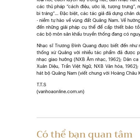
các thủ pháp “cách điệu, ước lệ, tượng trưng”, m
bi tráng”… Đặc biệt, các tác giả đã dựng chân 
- niềm tự hào về vùng đất Quảng Nam. Về hướng
đến những giải pháp cụ thể để cấp thiết bảo tồ
các bộ môn sân khấu truyền thống đang có nguy
Nhạc sĩ Trương Đình Quang được biết đến như 
thống xứ Quảng với nhiều tác phẩm đã được ph
nhạc giao hưởng (NXB Âm nhạc, 1962); Dân ca 
Xuân Diệu, Trần Việt Ngữ, NXB Văn hóa, 1962)
hát bộ Quảng Nam (viết chung với Hoàng Châu K
T.T.S
(vanhoaonline.com.vn)
Có thể bạn quan tâm