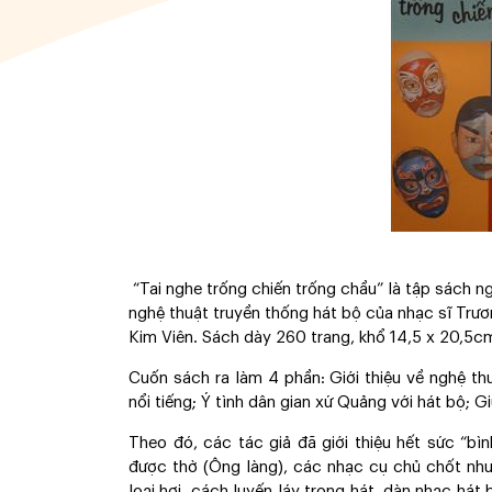
“Tai nghe trống chiến trống chầu” là tập sách n
nghệ thuật truyền thống hát bộ của nhạc sĩ Trư
Kim Viên. Sách dày 260 trang, khổ 14,5 x 20,5c
Cuốn sách ra làm 4 phần: Giới thiệu về nghệ th
nổi tiếng; Ý tình dân gian xứ Quảng với hát bộ; G
Theo đó, các tác giả đã giới thiệu hết sức “bì
được thờ (Ông làng), các nhạc cụ chủ chốt như t
loại hơi, cách luyến láy trong hát, dàn nhạc hát