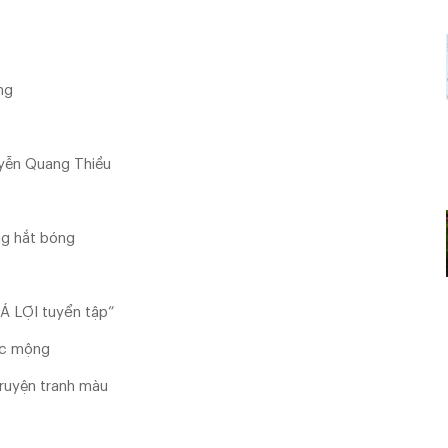
ng
uyễn Quang Thiều
ng hắt bóng
Á LỢI tuyển tập”
ấc mộng
ruyện tranh màu