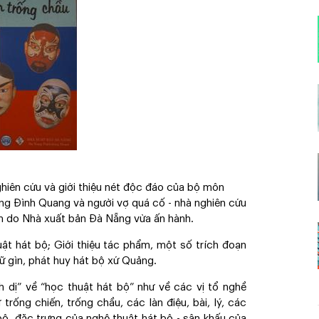
ghiên cứu và giới thiệu nét độc đáo của bộ môn
ơng Đình Quang và người vợ quá cố - nhà nghiên cứu
m do Nhà xuất bản Đà Nẵng vừa ấn hành.
uật hát bộ; Giới thiệu tác phẩm, một số trích đoạn
iữ gìn, phát huy hát bộ xứ Quảng.
nh dị” về “học thuật hát bộ” như về các vị tổ nghề
rống chiến, trống chầu, các làn điệu, bài, lý, các
 bộ, đặc trưng của nghệ thuật hát bộ - sân khấu của