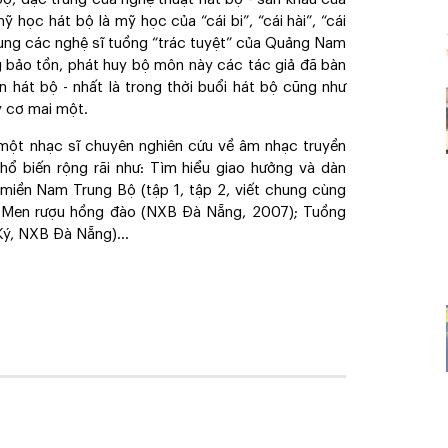
ỹ học hát bộ là mỹ học của “cái bi”, “cái hài”, “cái
dung các nghệ sĩ tuồng “trác tuyệt” của Quảng Nam
 bảo tồn, phát huy bộ môn này các tác giả đã bàn
n hát bộ - nhất là trong thời buổi hát bộ cũng như
 cơ mai một.
một nhạc sĩ chuyên nghiên cứu về âm nhạc truyền
ổ biến rộng rãi như: Tìm hiểu giao hưởng và dàn
miền Nam Trung Bộ (tập 1, tập 2, viết chung cùng
; Men rượu hồng đào (NXB Đà Nẵng, 2007); Tuồng
ý, NXB Đà Nẵng)...