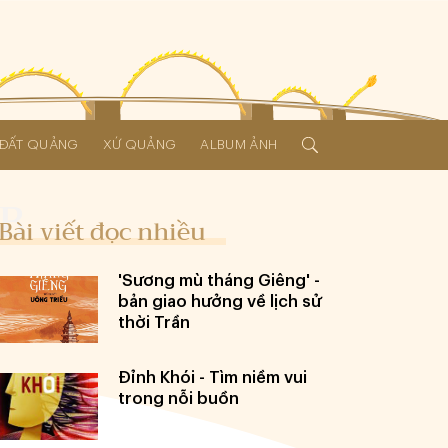
Í ĐẤT QUẢNG
XỨ QUẢNG
ALBUM ẢNH
Bài viết đọc nhiều
'Sương mù tháng Giêng' -
bản giao hưởng về lịch sử
thời Trần
Đỉnh Khói - Tìm niềm vui
trong nỗi buồn