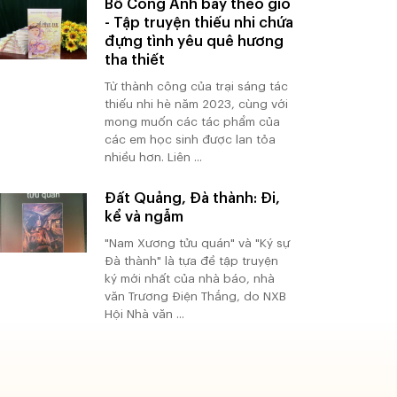
Bồ Công Anh bay theo gió
- Tập truyện thiếu nhi chứa
đựng tình yêu quê hương
tha thiết
Từ thành công của trại sáng tác
thiếu nhi hè năm 2023, cùng với
mong muốn các tác phẩm của
các em học sinh được lan tỏa
nhiều hơn. Liên ...
Đất Quảng, Đà thành: Đi,
kể và ngẫm
"Nam Xương tửu quán" và "Ký sự
Đà thành" là tựa đề tập truyện
ký mới nhất của nhà báo, nhà
văn Trương Điện Thắng, do NXB
Hội Nhà văn ...