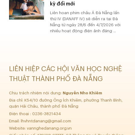
kỳ đổi mới
Liên hoan phim châu Á Đà Nẵng lần
thứ IV (DANAFF IV) sẽ diễn ra tại Đà
Nẵng từ ngày 28/6 đến 4/7/2026 với
nhiều hoạt động điện ảnh đáng ...
LIÊN HIỆP CÁC HỘI VĂN HỌC NGHỆ
THUẬT THÀNH PHỐ ĐÀ NẴNG
Chịu trách nhiệm nội dung:
Nguyễn Nho Khiêm
Địa chỉ: K54/10 đường Ông Ích Khiêm, phường Thanh Bình,
quận Hải Châu, thành phố Đà Nẵng
Điện thoại : 0236-3821434
Email:
lhvhntdanang@gmail.com
Website: vannghedanang.org.vn