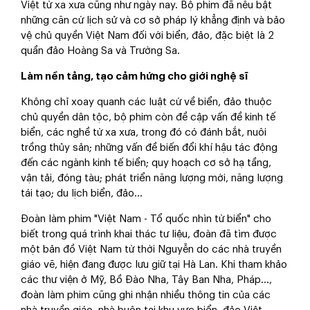
Việt từ xa xưa cũng như ngày nay. Bộ phim đã nêu bật
những căn cứ lịch sử và cơ sở pháp lý khẳng định và bảo
vệ chủ quyền Việt Nam đối với biển, đảo, đặc biệt là 2
quần đảo Hoàng Sa và Trường Sa.
Làm nền tảng, tạo cảm hứng cho giới nghệ sĩ
Không chỉ xoay quanh các luật cứ về biển, đảo thuộc
chủ quyền dân tộc, bộ phim còn đề cập vấn đề kinh tế
biển, các nghề từ xa xưa, trong đó có đánh bắt, nuôi
trồng thủy sản; những vấn đề biến đổi khí hậu tác động
đến các ngành kinh tế biển; quy hoạch cơ sở hạ tầng,
vận tải, đóng tàu; phát triển năng lượng mới, năng lượng
tái tạo; du lịch biển, đảo…
Đoàn làm phim "Việt Nam - Tổ quốc nhìn từ biển" cho
biết trong quá trình khai thác tư liệu, đoàn đã tìm được
một bản đồ Việt Nam từ thời Nguyễn do các nhà truyền
giáo vẽ, hiện đang được lưu giữ tại Hà Lan. Khi tham khảo
các thư viện ở Mỹ, Bồ Đào Nha, Tây Ban Nha, Pháp…,
đoàn làm phim cũng ghi nhận nhiều thông tin của các