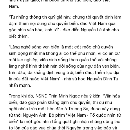
nhà truyền giáo, nhà buôn tại khu vực biển, đảo Việt
Nam.
"Từ những thông tin quý giá này, chúng tôi quyết định làm
đậm thêm nội dung chủ quyền biển, đảo Việt Nam qua
góc nhìn văn hóa, kinh tế" - đạo diễn Nguyễn Lê Anh cho
biết thêm.
"Làng nghề sống ven biển là một cột mốc chủ quyền
sinh động nhất mà không ai có thể phủ nhận, vì có an cư
mới lạc nghiệp, việc sinh sống theo quần thể với những
làng nghề hình thành nên đời sống của ngư dân ven biển,
trên đảo, đã khẳng định vùng trời, biển đảo, thềm lục địa
là của đất nước Việt Nam" - nhà sử học Nguyễn Đình Tư
nhấn mạnh.
Trong khi đó, NSND Trần Minh Ngọc nêu ý kiến: "Văn hóa
biển, đảo góp phần khẳng định chủ quyền, thí dụ như
ngôi chùa trên một hòn đảo ở Trường Sa, được xây dựng
từ thời Nguyễn Ánh. Bộ phim "Việt Nam - Tổ quốc nhìn từ
biển" là một góc nhìn tổng quát ghi nhận những công lao
to lớn của các vua chúa thời Nguyễn trong việc bảo vệ