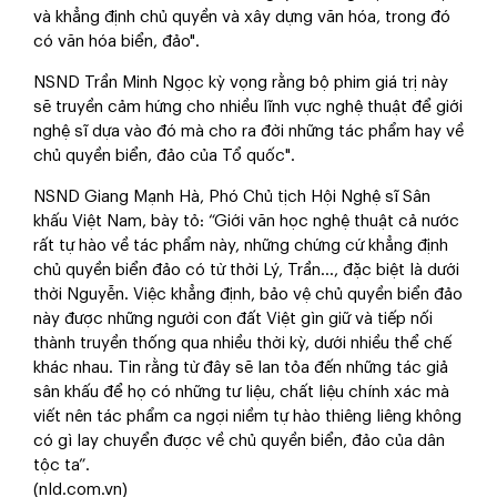
và khẳng định chủ quyền và xây dựng văn hóa, trong đó
có văn hóa biển, đảo".
NSND Trần Minh Ngọc kỳ vọng rằng bộ phim giá trị này
sẽ truyền cảm hứng cho nhiều lĩnh vực nghệ thuật để giới
nghệ sĩ dựa vào đó mà cho ra đời những tác phẩm hay về
chủ quyền biển, đảo của Tổ quốc".
NSND Giang Mạnh Hà, Phó Chủ tịch Hội Nghệ sĩ Sân
khấu Việt Nam, bày tỏ: “Giới văn học nghệ thuật cả nước
rất tự hào về tác phẩm này, những chứng cứ khẳng định
chủ quyền biển đảo có từ thời Lý, Trần..., đặc biệt là dưới
thời Nguyễn. Việc khẳng định, bảo vệ chủ quyền biển đảo
này được những người con đất Việt gìn giữ và tiếp nối
thành truyền thống qua nhiều thời kỳ, dưới nhiều thể chế
khác nhau. Tin rằng từ đây sẽ lan tỏa đến những tác giả
sân khấu để họ có những tư liệu, chất liệu chính xác mà
viết nên tác phẩm ca ngợi niềm tự hào thiêng liêng không
có gì lay chuyển được về chủ quyền biển, đảo của dân
tộc ta”.
(nld.com.vn)