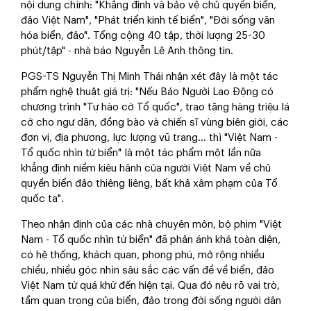
nội dung chính: "Khẳng định và bảo vệ chủ quyền biển,
đảo Việt Nam", "Phát triển kinh tế biển", "Đời sống văn
hóa biển, đảo". Tổng cộng 40 tập, thời lượng 25-30
phút/tập" - nhà báo Nguyễn Lê Anh thông tin.
PGS-TS Nguyễn Thị Minh Thái nhận xét đây là một tác
phẩm nghệ thuật giá trị: "Nếu Báo Người Lao Động có
chương trình "Tự hào cờ Tổ quốc", trao tặng hàng triệu lá
cờ cho ngư dân, đồng bào và chiến sĩ vùng biên giới, các
đơn vị, địa phương, lực lượng vũ trang... thì "Việt Nam -
Tổ quốc nhìn từ biển" là một tác phẩm một lần nữa
khẳng định niềm kiêu hãnh của người Việt Nam về chủ
quyền biển đảo thiêng liêng, bất khả xâm phạm của Tổ
quốc ta".
Theo nhận định của các nhà chuyên môn, bộ phim "Việt
Nam - Tổ quốc nhìn từ biển" đã phản ánh khá toàn diện,
có hệ thống, khách quan, phong phú, mở rộng nhiều
chiều, nhiều góc nhìn sâu sắc các vấn đề về biển, đảo
Việt Nam từ quá khứ đến hiện tại. Qua đó nêu rõ vai trò,
tầm quan trọng của biển, đảo trong đời sống người dân