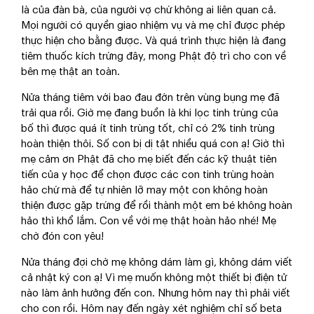
là của đàn bà, của người vợ chứ không ai liên quan cả.
Mọi người có quyền giao nhiệm vụ và mẹ chỉ được phép
thực hiện cho bằng được. Và quá trình thực hiện là đang
tiêm thuốc kích trứng đây, mong Phật độ trì cho con về
bên mẹ thật an toàn.
Nửa tháng tiêm với bao đau đớn trên vùng bụng mẹ đã
trải qua rồi. Giờ mẹ đang buồn là khi lọc tinh trùng của
bố thì được quá ít tinh trùng tốt, chỉ có 2% tinh trùng
hoàn thiện thôi. Số con bị dị tật nhiều quá con ạ! Giờ thì
mẹ cảm ơn Phật đã cho mẹ biết đến các kỹ thuật tiên
tiến của y học để chọn được các con tinh trùng hoàn
hảo chứ mà để tự nhiên lỡ may một con không hoàn
thiện được gặp trứng để rồi thành một em bé không hoàn
hảo thì khổ lắm. Con về với mẹ thật hoàn hảo nhé! Mẹ
chờ đón con yêu!
Nửa tháng đợi chờ mẹ không dám làm gì, không dám viết
cả nhật ký con ạ! Vì mẹ muốn không một thiết bị điện tử
nào làm ảnh hưởng đến con. Nhưng hôm nay thì phải viết
cho con rồi. Hôm nay đến ngày xét nghiệm chỉ số beta