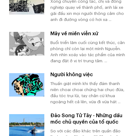
Xong chuyến công tác, chị và đồng
nghiệp quay về thành phố, anh lái xe
gãi đầu xin mọi người thông cảm cho
anh đi đường vòng có hơi xa ...
Mây về miền viễn xứ
Buổi triển lãm cuối cùng kết thúc, căn
phòng chỉ còn lại một mình Nguyễn.
Anh nhìn xoáy vào tác phẩm của mình
đang đặt ở vị trí trung tâm. ...
Người không việc
Thuần giật mình khi thấy đám thanh
niên choai choai chừng hai chục đứa,
đầu tóc trụi lủi, tay chân cứ khua
ngoặng hết cả lên, vừa đi vừa hát ...
Đảo Song Tử Tây - Những dấu
mốc chủ quyền của tổ quốc
So với các đảo khác trên quần đảo