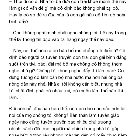
– Thôi đi cô ạ! Nhà tôi ba đứa con trai khỏe mạnh thế này
làm gì có vấn đề gì mà cô định bảo không phải tại cô.
Hay là cô sợ đẻ ra đứa nữa là con gái nên cô tìm cớ hoãn
binh đấy?
– Con không nghĩ mình phải nghe những lời thế này trong
thế kỷ thông tin đập vào tai hàng ngày thế này đâu.
– Này, nói thế hóa ra cô bảo bố mẹ chồng cô điếc à? Cô
định bảo người ta tuyên truyền con trai con gái bình đẳng
suốt trên tivi, báo, đài mà bố mẹ chồng cô không thèm
nghe chứ gì? Chúng tôi không nghe đấy thì làm sao? Cô
đừng tưởng cô làm cán bộ nhà nước mà hơn hai ông bà
nông dân này nhé. Nhà ai tôi không cần biết, nhưng nhà
tôi nhất định phải có cháu trai, cô muốn làm thế nào thì
làm.
Đời còn nỗi đau nào hơn thế, có con dao nào sắc hơn lời
nói của mẹ chồng tôi không? Bản thân làm tuyên giáo
ngày nào cũng tuyên truyền bao nhiêu chủ trương
chính
sách
đến mọi người mà chính trong nhà tôi gặp
ngay bức tường rêu phong mà vẫn kiên cố mấy chục năm