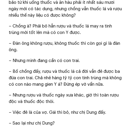
bảo từ khi uống thuốc và ăn hàu phải ít nhất sáu mươi
ngày mới có tác dụng, nhưng chồng vẫn thuốc lá và rượu
nhiều thế này liệu có được không?
– Chồng à? Phải bỏ hẳn rượu và thuốc lá may ra tinh
trùng mới tốt lên mà có con Y được.
– Đàn ông không rượu, không thuốc thì còn gọi gì là đàn
ông.
– Nhưng mình đang cần có con trai.
– Bố chồng đấy, rượu và thuốc lá cả đời vẫn đẻ được ba
đứa con trai. Chả nhẽ hàng tỷ tỷ con tinh trùng mà không
có con nào mang gien Y á? Đừng ép vớ vẩn nữa.
– Nhưng rượu và thuốc ngày xưa khác, giờ thì toàn rượu
độc và thuốc độc thôi.
– Việc đẻ là của vợ. Gái thì bỏ, như chị Dung đấy.
– Sao lại như chị Dung?