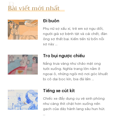
Bài viết mới nhất
Đi buôn
Phụ nữ sợ xấu xí, trẻ em sợ ngu dốt,
người già sợ bệnh tật và cái chết, đàn
ông sợ thất bại. Kiếm tiền từ bốn nỗi
sợ này ...
Tro bụi ngược chiều
Nắng trưa vàng như chảo mật ong
tưới xuống. Nghĩa trang lớn nằm ở
ngoại ô, những ngôi mộ nơi góc khuất
bị cỏ dại bọc kín, bia đá lấm ...
Tiếng xe cút kít
Chiếc xe đẩy dụng cụ vệ sinh phòng
như càng thít chặt hơn xuống nền
gạch của dãy hành lang sâu hun hút.
...