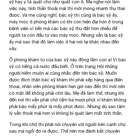
sỹ hay y tá quát cho như quát con ở. Mẹ nghe nói làm
việc này, tinh thần thoải mái thì mới mong nhanh thụ thai
được. Và mẹ cũng nghĩ, bác sỹ thì cũng là bác sỹ ấy,
máy móc ở phòng khám có khi còn hiện đại hơn ở trong
bệnh viện vì tiền mà các bác sỹ thu đắt hơn nhiều để
người ta còn đầu tư vào máy móc. Nhưng vẫn là bác sỹ
ấy mà sao thái độ làm việc ở hai nơi lại khác nhau đến
vậy.
Ở phòng khám tư của bác sỹ này đông lắm con ạ! Vì bác
sỹ có tiếng cả nước đều biết. Ở trên trang Hội những
người hiếm muộn ai cũng nhắc đến tên bác sỹ. Muốn
được đích thân bác sỹ khám thì phải xếp hàng qua điện
thoại, nhân viên phòng khám hẹn giờ nào đến thì mới nên
có mặt để không phải chờ lâu. Mẹ đã làm thế, nhưng khi
đến nơi thì vẫn phải chờ tầm ba mươi phút vì khám không
phải bảo mấy phút là mấy phút được. Nhưng dù sao tâm
lý vẫn thoải mái hơn vì không bị quát làm mất tinh thần.
Trong khi chờ thì phải nói chuyện với người bên cạnh chứ
sao mà ngồi đơ ra được. Thế nên mẹ đành bắt chuyện