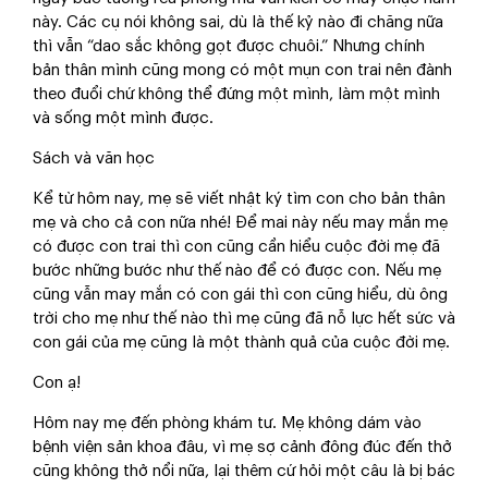
này. Các cụ nói không sai, dù là thế kỷ nào đi chăng nữa
thì vẫn “dao sắc không gọt được chuôi.” Nhưng chính
bản thân mình cũng mong có một mụn con trai nên đành
theo đuổi chứ không thể đứng một mình, làm một mình
và sống một mình được.
Sách và văn học
Kể từ hôm nay, mẹ sẽ viết nhật ký tìm con cho bản thân
mẹ và cho cả con nữa nhé! Để mai này nếu may mắn mẹ
có được con trai thì con cũng cần hiểu cuộc đời mẹ đã
bước những bước như thế nào để có được con. Nếu mẹ
cũng vẫn may mắn có con gái thì con cũng hiểu, dù ông
trời cho mẹ như thế nào thì mẹ cũng đã nỗ lực hết sức và
con gái của mẹ cũng là một thành quả của cuộc đời mẹ.
Con ạ!
Hôm nay mẹ đến phòng khám tư. Mẹ không dám vào
bệnh viện sản khoa đâu, vì mẹ sợ cảnh đông đúc đến thở
cũng không thở nổi nữa, lại thêm cứ hỏi một câu là bị bác