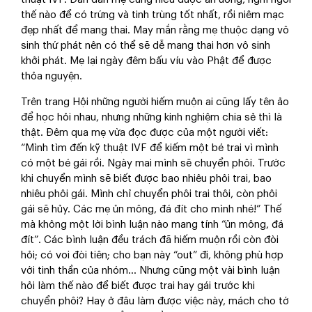
thế nào để có trứng và tinh trùng tốt nhất, rồi niêm mạc
đẹp nhất để mang thai. May mắn rằng mẹ thuộc dạng vô
sinh thứ phát nên có thể sẽ dễ mang thai hơn vô sinh
khởi phát. Mẹ lại ngày đêm bấu víu vào Phật để được
thỏa nguyện.
Trên trang Hội những người hiếm muộn ai cũng lấy tên ảo
để học hỏi nhau, nhưng những kinh nghiệm chia sẻ thì là
thật. Đêm qua mẹ vừa đọc được của một người viết:
“Mình tìm đến kỹ thuật IVF để kiếm một bé trai vì mình
có một bé gái rồi. Ngày mai mình sẽ chuyển phôi. Trước
khi chuyển mình sẽ biết được bao nhiêu phôi trai, bao
nhiêu phôi gái. Mình chỉ chuyển phôi trai thôi, còn phôi
gái sẽ hủy. Các mẹ ủn mông, đá đít cho mình nhé!” Thế
mà không một lời bình luận nào mang tính “ủn mông, đá
đít”. Các bình luận đều trách đã hiếm muộn rồi còn đòi
hỏi; có voi đòi tiên; cho bạn này “out” đi, không phù hợp
với tinh thần của nhóm… Nhưng cũng một vài bình luận
hỏi làm thế nào để biết được trai hay gái trước khi
chuyển phôi? Hay ở đâu làm được việc này, mách cho tớ