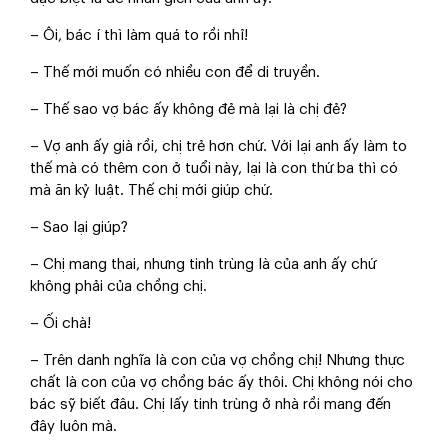
– Ôi, bác í thì làm quá to rồi nhỉ!
– Thế mới muốn có nhiều con để di truyền.
– Thế sao vợ bác ấy không đẻ mà lại là chị đẻ?
– Vợ anh ấy già rồi, chị trẻ hơn chứ. Với lại anh ấy làm to
thế mà có thêm con ở tuổi này, lại là con thứ ba thì có
mà ăn kỷ luật. Thế chị mới giúp chứ.
– Sao lại giúp?
– Chị mang thai, nhưng tinh trùng là của anh ấy chứ
không phải của chồng chị.
– Ối chà!
– Trên danh nghĩa là con của vợ chồng chị! Nhưng thực
chất là con của vợ chồng bác ấy thôi. Chị không nói cho
bác sỹ biết đâu. Chị lấy tinh trùng ở nhà rồi mang đến
đây luôn mà.