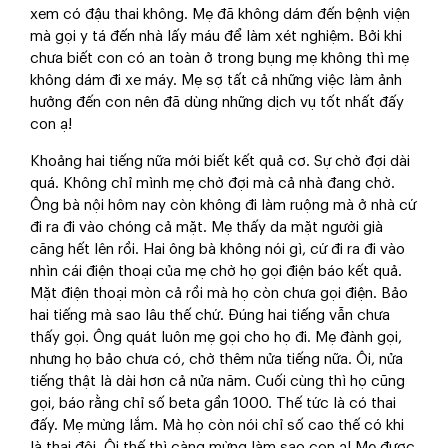
xem có đậu thai không. Mẹ đã không dám đến bệnh viện
mà gọi y tá đến nhà lấy máu để làm xét nghiệm. Bởi khi
chưa biết con có an toàn ở trong bụng mẹ không thì mẹ
không dám đi xe máy. Mẹ sợ tất cả những việc làm ảnh
hưởng đến con nên đã dùng những dịch vụ tốt nhất đấy
con ạ!
Khoảng hai tiếng nữa mới biết kết quả cơ. Sự chờ đợi dài
quá. Không chỉ mình mẹ chờ đợi mà cả nhà đang chờ.
Ông bà nội hôm nay còn không đi làm ruộng mà ở nhà cứ
đi ra đi vào chóng cả mặt. Mẹ thấy da mặt người già
căng hết lên rồi. Hai ông bà không nói gì, cứ đi ra đi vào
nhìn cái điện thoại của mẹ chờ họ gọi điện báo kết quả.
Mặt điện thoại mòn cả rồi mà họ còn chưa gọi điện. Bảo
hai tiếng mà sao lâu thế chứ. Đúng hai tiếng vẫn chưa
thấy gọi. Ông quát luôn mẹ gọi cho họ đi. Mẹ đành gọi,
nhưng họ bảo chưa có, chờ thêm nửa tiếng nữa. Ôi, nửa
tiếng thật là dài hơn cả nửa năm. Cuối cùng thì họ cũng
gọi, báo rằng chỉ số beta gần 1000. Thế tức là có thai
đấy. Mẹ mừng lắm. Mà họ còn nói chỉ số cao thế có khi
là thai đôi. Ôi thế thì càng mừng làm sao con ạ! Mẹ được