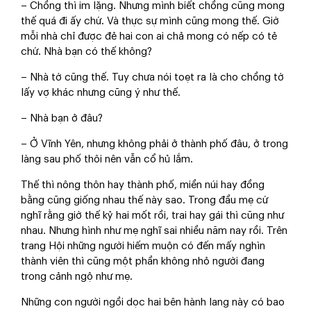
– Chồng thì im lặng. Nhưng mình biết chồng cũng mong
thế quá đi ấy chứ. Và thực sự mình cũng mong thế. Giờ
mỗi nhà chỉ được đẻ hai con ai chả mong có nếp có tẻ
chứ. Nhà bạn có thế không?
– Nhà tớ cũng thế. Tuy chưa nói toẹt ra là cho chồng tớ
lấy vợ khác nhưng cũng ý như thế.
– Nhà bạn ở đâu?
– Ở Vĩnh Yên, nhưng không phải ở thành phố đâu, ở trong
làng sau phố thôi nên vẫn cổ hủ lắm.
Thế thì nông thôn hay thành phố, miền núi hay đồng
bằng cũng giống nhau thế này sao. Trong đầu mẹ cứ
nghĩ rằng giờ thế kỷ hai mốt rồi, trai hay gái thì cũng như
nhau. Nhưng hình như mẹ nghĩ sai nhiều năm nay rồi. Trên
trang Hội những người hiếm muộn có đến mấy nghìn
thành viên thì cũng một phần không nhỏ người đang
trong cảnh ngộ như mẹ.
Những con người ngồi dọc hai bên hành lang này có bao