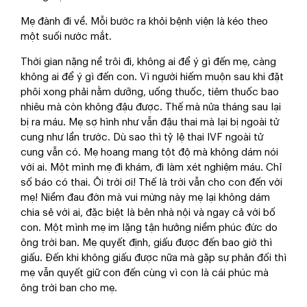
Mẹ đành đi về. Mỗi bước ra khỏi bệnh viện là kéo theo
một suối nước mắt.
Thời gian nặng nề trôi đi, không ai để ý gì đến mẹ, càng
không ai để ý gì đến con. Vì người hiếm muộn sau khi đặt
phôi xong phải nằm dưỡng, uống thuốc, tiêm thuốc bao
nhiêu mà còn không đậu được. Thế mà nửa tháng sau lại
bị ra máu. Mẹ sợ hình như vẫn đậu thai mà lại bị ngoài tử
cung như lần trước. Dù sao thì tỷ lệ thai IVF ngoài tử
cung vẫn có. Mẹ hoang mang tột độ mà không dám nói
với ai. Một mình mẹ đi khám, đi làm xét nghiệm máu. Chỉ
số báo có thai. Ôi trời ơi! Thế là trời vẫn cho con đến với
mẹ! Niềm đau đớn mà vui mừng này mẹ lại không dám
chia sẻ với ai, đặc biệt là bên nhà nội và ngay cả với bố
con. Một mình mẹ im lặng tận hưởng niềm phúc đức do
ông trời ban. Mẹ quyết định, giấu được đến bao giờ thì
giấu. Đến khi không giấu được nữa mà gặp sự phản đối thì
mẹ vẫn quyết giữ con đến cùng vì con là cái phúc mà
ông trời ban cho mẹ.