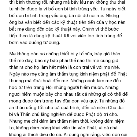
thì bình thường rồi, nhưng mà bấy lâu nay không thụ thai
tự nhiên được là vì bố con bị tinh trùng yếu. Từ ngày biết
bố con bị tinh trùng yếu ông bà nội đỡ nói mẹ. Nhưng
ông bà vẫn biết đến các kỹ thuật tiên tiến của y học nên
bắt mẹ dùng đến các kỹ thuật này. Chính vì thế bước
tiếp theo là dùng kỹ thuật IUI với việc lọc tinh trùng để
bơm vào buồng tử cung.
Mẹ không còn sợ những thiết bị y tế nữa, bây giờ thân
thể mẹ đây, bác sỹ bảo phải thế nào thì mẹ cũng giơ
thân ra cho họ làm hết miễn là con trai về với mẹ nhé.
Ngày nào mẹ cũng âm thầm tụng kinh niệm phật để Phật
thương mà đoái hoài đến mẹ. Những cách làm mẹ đều
học từ trên trang Hội những người hiếm muộn. Những
người hiếm muộn bày cho nhau tất cả những gì có thể để
mong được ôm trong tay đứa con yêu quý. Từ những đồ
ăn thức uống tốt cho cả quá trình, đến cả niệm Chú đại
bi và Thần chú lăng nghiêm để được Phật độ trì cho.
Nhưng mẹ chỉ dám âm thầm niệm thôi, không dám niệm
to, không dám công khai việc tin vào Phật, vì cả nhà
không ai thích điều đó cả. Ai cũng nghĩ rằng, việc con cái