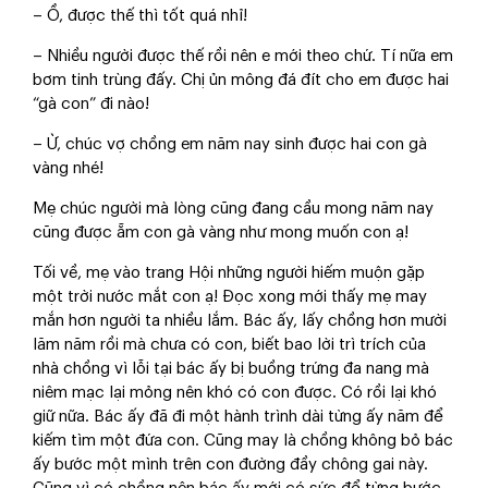
– Ồ, được thế thì tốt quá nhỉ!
– Nhiều người được thế rồi nên e mới theo chứ. Tí nữa em
bơm tinh trùng đấy. Chị ủn mông đá đít cho em được hai
“gà con” đi nào!
– Ừ, chúc vợ chồng em năm nay sinh được hai con gà
vàng nhé!
Mẹ chúc người mà lòng cũng đang cầu mong năm nay
cũng được ẵm con gà vàng như mong muốn con ạ!
Tối về, mẹ vào trang Hội những người hiếm muộn gặp
một trời nước mắt con ạ! Đọc xong mới thấy mẹ may
mắn hơn người ta nhiều lắm. Bác ấy, lấy chồng hơn mười
lăm năm rồi mà chưa có con, biết bao lời trì trích của
nhà chồng vì lỗi tại bác ấy bị buồng trứng đa nang mà
niêm mạc lại mỏng nên khó có con được. Có rồi lại khó
giữ nữa. Bác ấy đã đi một hành trình dài từng ấy năm để
kiếm tìm một đứa con. Cũng may là chồng không bỏ bác
ấy bước một mình trên con đường đầy chông gai này.