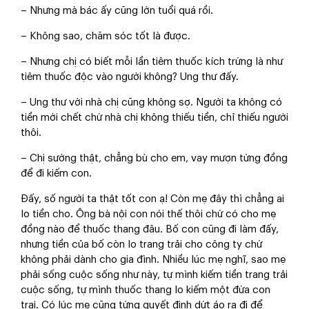
– Nhưng mà bác ấy cũng lớn tuổi quá rồi.
– Không sao, chăm sóc tốt là được.
– Nhưng chị có biết mỗi lần tiêm thuốc kích trứng là như
tiêm thuốc độc vào người không? Ung thư đấy.
– Ung thư với nhà chị cũng không sợ. Người ta không có
tiền mới chết chứ nhà chị không thiếu tiền, chỉ thiếu người
thôi.
– Chị sướng thật, chẳng bù cho em, vay mượn từng đồng
để đi kiếm con.
Đấy, số người ta thật tốt con ạ! Còn mẹ đây thì chẳng ai
lo tiền cho. Ông bà nội con nói thế thôi chứ có cho mẹ
đồng nào để thuốc thang đâu. Bố con cũng đi làm đấy,
nhưng tiền của bố còn lo trang trải cho công ty chứ
không phải dành cho gia đình. Nhiều lúc mẹ nghĩ, sao mẹ
phải sống cuộc sống như này, tự mình kiếm tiền trang trải
cuộc sống, tự mình thuốc thang lo kiếm một đứa con
trai. Có lúc mẹ cũng từng quyết định dứt áo ra đi để