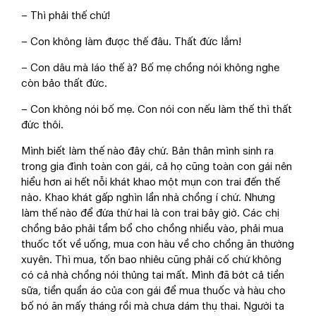
– Thì phải thế chứ!
– Con không làm được thế đâu. Thất đức lắm!
– Con dâu mà láo thế à? Bố mẹ chồng nói không nghe
còn bảo thất đức.
– Con không nói bố mẹ. Con nói con nếu làm thế thì thất
đức thôi.
Mình biết làm thế nào đây chứ. Bản thân mình sinh ra
trong gia đình toàn con gái, cả họ cũng toàn con gái nên
hiểu hơn ai hết nỗi khát khao một mụn con trai đến thế
nào. Khao khát gấp nghìn lần nhà chồng í chứ. Nhưng
làm thế nào để đứa thứ hai là con trai bây giờ. Các chị
chồng bảo phải tầm bổ cho chồng nhiều vào, phải mua
thuốc tốt về uống, mua con hàu về cho chồng ăn thường
xuyên. Thì mua, tốn bao nhiêu cũng phải cố chứ không
có cả nhà chồng nói thủng tai mất. Mình đã bớt cả tiền
sữa, tiền quần áo của con gái để mua thuốc và hàu cho
bố nó ăn mấy tháng rồi mà chưa dám thụ thai. Người ta