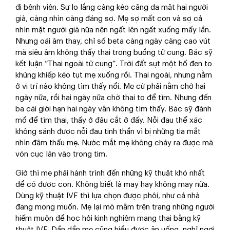
đi bệnh viện. Sự lo lắng càng kéo căng da mặt hai người
già, càng nhìn càng đáng sợ. Mẹ sợ mất con và sợ cả
nhìn mặt người già nữa nên ngất lên ngất xuống mấy lần.
Nhưng oái ăm thay, chỉ số beta càng ngày càng cao vút
mà siêu âm không thấy thai trong buồng tử cung. Bác sỹ
kết luận “Thai ngoài tử cung”. Trời đất sụt một hố đen to
khủng khiếp kéo tụt mẹ xuống rồi. Thai ngoài, nhưng nằm
ở vị trí nào không tìm thấy nổi. Mẹ cứ phải nằm chờ hai
ngày nữa, rồi hai ngày nữa chờ thai to để tìm. Nhưng đến
ba cái giới hạn hai ngày vẫn không tìm thấy. Bác sỹ đành
mổ để tìm thai, thấy ở đâu cắt ở đấy. Nỗi đau thể xác
không sánh được nỗi đau tinh thần vì bị những tia mắt
nhìn đâm thấu mẹ. Nước mắt mẹ không chảy ra được mà
vón cục lăn vào trong tim.
Giờ thì mẹ phải hành trình đến những kỹ thuật khó nhất
để có được con. Không biết là may hay không may nữa.
Dùng kỹ thuật IVF thì lựa chọn được phôi, như cả nhà
đang mong muốn. Mẹ lại mò mẫm trên trang những người
hiếm muộn để học hỏi kinh nghiệm mang thai bằng kỹ
thuật IVF. Dần dần mẹ cũng hiểu được ăn uống, nghỉ ngơi