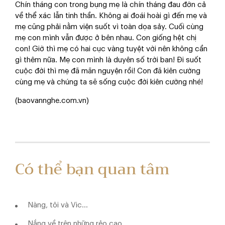
Chín tháng con trong bụng mẹ là chín tháng đau đớn cả
về thể xác lẫn tinh thần. Không ai đoái hoài gì đến mẹ và
mẹ cũng phải nằm viện suốt vì toàn dọa sảy. Cuối cùng
mẹ con mình vẫn được ở bên nhau. Con giống hệt chị
con! Giờ thì mẹ có hai cục vàng tuyệt vời nên không cần
gì thêm nữa. Mẹ con mình là duyên số trời ban! Đi suốt
cuộc đời thì mẹ đã mãn nguyện rồi! Con đã kiên cường
cùng mẹ và chúng ta sẽ sống cuộc đời kiên cường nhé!
(baovannghe.com.vn)
Có thể bạn quan tâm
Nàng, tôi và Vic...
Nắng về trên những rẻo cao