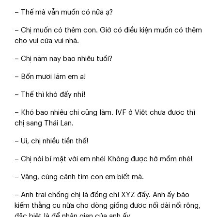
– Thế mà vẫn muốn có nữa ạ?
– Chị muốn có thêm con. Giờ có điều kiện muốn có thêm
cho vui cửa vui nhà.
– Chị năm nay bao nhiêu tuổi?
– Bốn mươi lăm em ạ!
– Thế thì khó đấy nhỉ!
– Khó bao nhiêu chị cũng làm. IVF ở Việt chưa được thì
chị sang Thái Lan.
– Ui, chị nhiều tiền thế!
– Chị nói bí mật với em nhé! Không được hở mồm nhé!
– Vâng, cùng cảnh tìm con em biết mà.
– Anh trai chồng chị là đồng chí XYZ đấy. Anh ấy bảo
kiếm thằng cu nữa cho dòng giống được nối dài nối rộng,
đặc biệt là để nhân gien của anh ấy.