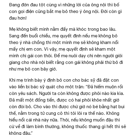
Đang đớn đau tột cùng vì những lời của ông nội thì bố
con gọi điện cũng bắt mẹ bỏ theo ý ông nội. Đời còn gì
đau hơn!
Mẹ không biết mình nằm đấy mà khóc trong bao lâu.
Sang đến buổi chiều, mẹ quyết định nếu mẹ không bỏ
theo ý nhà chồng thì một mình mẹ sẽ không kham nổi
mấy chị em con. Vì vậy, mẹ quyết định sẽ kham một
mình chị gái con thôi. Để mẹ nuôi dạy chị nên người giỏi
giang cho nhà nội biết rằng con gái không phải thứ bỏ đi
như mẹ bỏ con bây giờ.
Khi mẹ trình bày ý định bỏ con cho bác sỹ đã đặt con
vào liền bị bác sỹ quát cho một trận: “Đã hiếm muộn rồi
còn yêu sách. Người ta còn không được phôi nào kia kìa.
Đã mất một đống tiền, được có hai phôi khỏe nhất giờ
còn đòi bỏ. Cho vào thì được chứ giờ nó bé bằng hạt bụi
thế, nằm trong tử cung cô thì tôi lôi ra thế nào. Không
hiểu nổi cái nhà này nữa. Thôi, nếu không muốn đậu thì
cứ về đi làm bình thường, không thuốc thang gì hết thì sẽ
không đậu.”