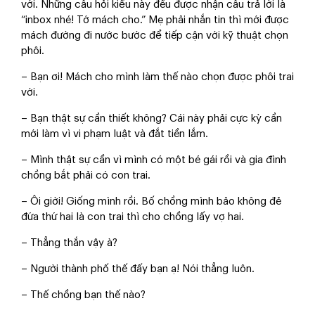
với. Những câu hỏi kiểu này đều được nhận câu trả lời là
“inbox nhé! Tớ mách cho.” Mẹ phải nhắn tin thì mới được
mách đường đi nước bước để tiếp cận với kỹ thuật chọn
phôi.
– Bạn ơi! Mách cho mình làm thế nào chọn được phôi trai
với.
– Bạn thật sự cần thiết không? Cái này phải cực kỳ cần
mới làm vì vi phạm luật và đắt tiền lắm.
– Mình thật sự cần vì mình có một bé gái rồi và gia đình
chồng bắt phải có con trai.
– Ôi giời! Giống mình rồi. Bố chồng mình bảo không đẻ
đứa thứ hai là con trai thì cho chồng lấy vợ hai.
– Thẳng thắn vậy à?
– Người thành phố thế đấy bạn ạ! Nói thẳng luôn.
– Thế chồng bạn thế nào?