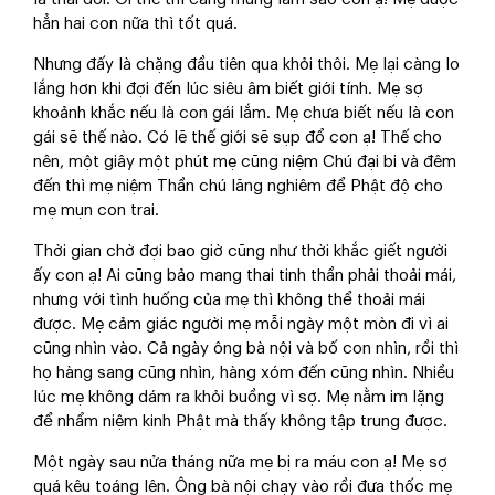
hẳn hai con nữa thì tốt quá.
Nhưng đấy là chặng đầu tiên qua khỏi thôi. Mẹ lại càng lo
lắng hơn khi đợi đến lúc siêu âm biết giới tính. Mẹ sợ
khoảnh khắc nếu là con gái lắm. Mẹ chưa biết nếu là con
gái sẽ thế nào. Có lẽ thế giới sẽ sụp đổ con ạ! Thế cho
nên, một giây một phút mẹ cũng niệm Chú đại bi và đêm
đến thì mẹ niệm Thần chú lăng nghiêm để Phật độ cho
mẹ mụn con trai.
Thời gian chờ đợi bao giờ cũng như thời khắc giết người
ấy con ạ! Ai cũng bảo mang thai tinh thần phải thoải mái,
nhưng với tình huống của mẹ thì không thể thoải mái
được. Mẹ cảm giác người mẹ mỗi ngày một mòn đi vì ai
cũng nhìn vào. Cả ngày ông bà nội và bố con nhìn, rồi thì
họ hàng sang cũng nhìn, hàng xóm đến cũng nhìn. Nhiều
lúc mẹ không dám ra khỏi buồng vì sợ. Mẹ nằm im lặng
để nhẩm niệm kinh Phật mà thấy không tập trung được.
Một ngày sau nửa tháng nữa mẹ bị ra máu con ạ! Mẹ sợ
quá kêu toáng lên. Ông bà nội chạy vào rồi đưa thốc mẹ