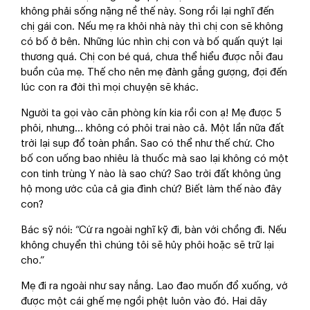
không phải sống nặng nề thế này. Song rồi lại nghĩ đến
chị gái con. Nếu mẹ ra khỏi nhà này thì chị con sẽ không
có bố ở bên. Những lúc nhìn chị con và bố quấn quýt lại
thương quá. Chị con bé quá, chưa thể hiểu được nỗi đau
buồn của mẹ. Thế cho nên mẹ đành gắng gượng, đợi đến
lúc con ra đời thì mọi chuyện sẽ khác.
Người ta gọi vào căn phòng kín kia rồi con ạ! Mẹ được 5
phôi, nhưng… không có phôi trai nào cả. Một lần nữa đất
trời lại sụp đổ toàn phần. Sao có thể như thế chứ. Cho
bố con uống bao nhiêu là thuốc mà sao lại không có một
con tinh trùng Y nào là sao chứ? Sao trời đất không ủng
hộ mong ước của cả gia đình chứ? Biết làm thế nào đây
con?
Bác sỹ nói: “Cứ ra ngoài nghĩ kỹ đi, bàn với chồng đi. Nếu
không chuyển thì chúng tôi sẽ hủy phôi hoặc sẽ trữ lại
cho.”
Mẹ đi ra ngoài như say nắng. Lao đao muốn đổ xuống, vớ
được một cái ghế mẹ ngồi phệt luôn vào đó. Hai dãy