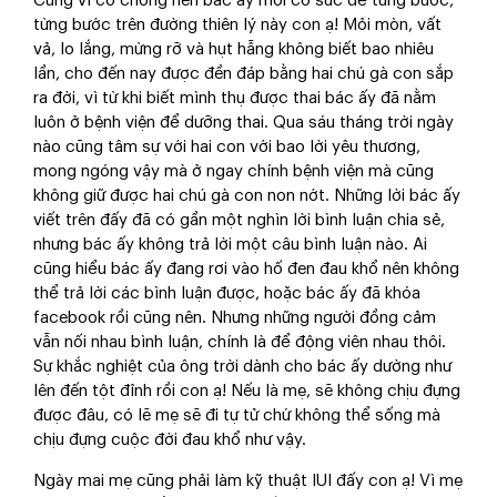
Cũng vì có chồng nên bác ấy mới có sức để từng bước,
từng bước trên đường thiên lý này con ạ! Mỏi mòn, vất
vả, lo lắng, mừng rỡ và hụt hẫng không biết bao nhiêu
lần, cho đến nay được đền đáp bằng hai chú gà con sắp
ra đời, vì từ khi biết mình thụ được thai bác ấy đã nằm
luôn ở bệnh viện để dưỡng thai. Qua sáu tháng trời ngày
nào cũng tâm sự với hai con với bao lời yêu thương,
mong ngóng vậy mà ở ngay chính bệnh viện mà cũng
không giữ được hai chú gà con non nớt. Những lời bác ấy
viết trên đấy đã có gần một nghìn lời bình luận chia sẻ,
nhưng bác ấy không trả lời một câu bình luận nào. Ai
cũng hiểu bác ấy đang rơi vào hố đen đau khổ nên không
thể trả lời các bình luận được, hoặc bác ấy đã khóa
facebook rồi cũng nên. Nhưng những người đồng cảm
vẫn nối nhau bình luận, chính là để động viên nhau thôi.
Sự khắc nghiệt của ông trời dành cho bác ấy dường như
lên đến tột đỉnh rồi con ạ! Nếu là mẹ, sẽ không chịu đựng
được đâu, có lẽ mẹ sẽ đi tự tử chứ không thể sống mà
chịu đựng cuộc đời đau khổ như vậy.
Ngày mai mẹ cũng phải làm kỹ thuật IUI đấy con ạ! Vì mẹ