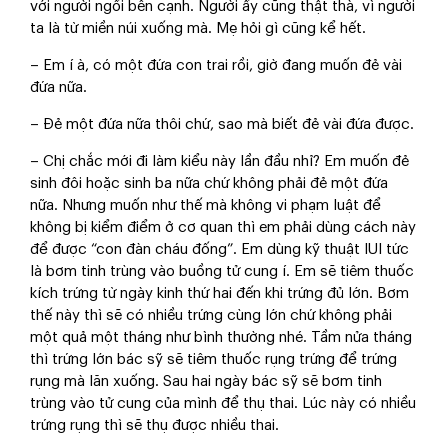
với người ngồi bên cạnh. Người ấy cũng thật thà, vì người
ta là từ miền núi xuống mà. Mẹ hỏi gì cũng kể hết.
– Em í à, có một đứa con trai rồi, giờ đang muốn đẻ vài
đứa nữa.
– Đẻ một đứa nữa thôi chứ, sao mà biết đẻ vài đứa được.
– Chị chắc mới đi làm kiểu này lần đầu nhỉ? Em muốn đẻ
sinh đôi hoặc sinh ba nữa chứ không phải đẻ một đứa
nữa. Nhưng muốn như thế mà không vi phạm luật để
không bị kiểm điểm ở cơ quan thì em phải dùng cách này
để được “con đàn cháu đống”. Em dùng kỹ thuật IUI tức
là bơm tinh trùng vào buồng tử cung í. Em sẽ tiêm thuốc
kích trứng từ ngày kinh thứ hai đến khi trứng đủ lớn. Bơm
thế này thì sẽ có nhiều trứng cùng lớn chứ không phải
một quả một tháng như bình thường nhé. Tầm nửa tháng
thì trứng lớn bác sỹ sẽ tiêm thuốc rụng trứng để trứng
rụng mà lăn xuống. Sau hai ngày bác sỹ sẽ bơm tinh
trùng vào tử cung của mình để thụ thai. Lúc này có nhiều
trứng rụng thì sẽ thụ được nhiều thai.