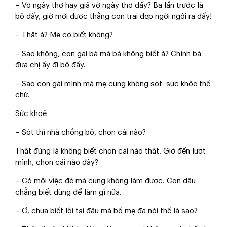
– Vợ ngây thơ hay giả vờ ngây thơ đấy? Ba lần trước là
bỏ đấy, giờ mới được thằng con trai đẹp ngời ngời ra đấy!
– Thật á? Mẹ có biết không?
– Sao không, con gái bà mà bà không biết á? Chính bà
đưa chị ấy đi bỏ đấy.
– Sao con gái mình mà mẹ cũng không sót
sức khỏe
thế
chứ.
Sức khoẻ
– Sót thì nhà chồng bỏ, chọn cái nào?
Thật đúng là không biết chọn cái nào thật. Giờ đến lượt
mình, chọn cái nào đây?
– Có mỗi việc đẻ mà cũng không làm được. Con dâu
chẳng biết dùng để làm gì nữa.
– Ơ, chưa biết lỗi tại đâu mà bố mẹ đã nói thế là sao?