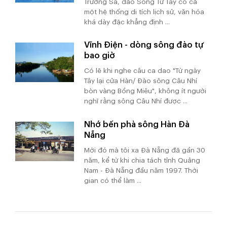
Trường Sa, đảo Song Tử Tây có cả
một hệ thống di tích lịch sử, văn hóa
khá dày đặc khẳng định ...
Vĩnh Điện - dòng sông đào tự
bao giờ
Có lẽ khi nghe câu ca dao "Từ ngày
Tây lại cửa Hàn/ Đào sông Câu Nhí
bòn vàng Bồng Miêu", không ít người
nghĩ rằng sông Câu Nhí được ...
Nhớ bến phà sông Hàn Đà
Nẵng
Mới đó mà tôi xa Đà Nẵng đã gần 30
năm, kể từ khi chia tách tỉnh Quảng
Nam - Đà Nẵng đầu năm 1997. Thời
gian có thể làm ...