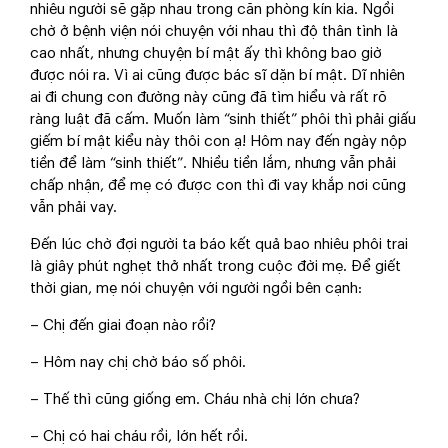
nhiêu người sẽ gặp nhau trong căn phòng kín kia. Ngồi
chờ ở bệnh viện nói chuyện với nhau thì độ thân tình là
cao nhất, nhưng chuyện bí mật ấy thì không bao giờ
được nói ra. Vì ai cũng được bác sĩ dặn bí mật. Dĩ nhiên
ai đi chung con đường này cũng đã tìm hiểu và rất rõ
ràng luật đã cấm. Muốn làm “sinh thiết” phôi thì phải giấu
giếm bí mật kiểu này thôi con ạ! Hôm nay đến ngày nộp
tiền để làm “sinh thiết”. Nhiều tiền lắm, nhưng vẫn phải
chấp nhận, để mẹ có được con thì đi vay khắp nơi cũng
vẫn phải vay.
Đến lúc chờ đợi người ta báo kết quả bao nhiêu phôi trai
là giây phút nghẹt thở nhất trong cuộc đời mẹ. Để giết
thời gian, mẹ nói chuyện với người ngồi bên cạnh:
– Chị đến giai đoạn nào rồi?
– Hôm nay chị chờ báo số phôi.
– Thế thì cũng giống em. Cháu nhà chị lớn chưa?
– Chị có hai cháu rồi, lớn hết rồi.