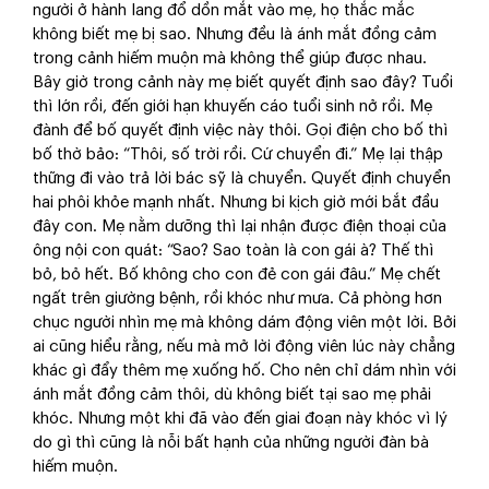
người ở hành lang đổ dồn mắt vào mẹ, họ thắc mắc
không biết mẹ bị sao. Nhưng đều là ánh mắt đồng cảm
trong cảnh hiếm muộn mà không thể giúp được nhau.
Bây giờ trong cảnh này mẹ biết quyết định sao đây? Tuổi
thì lớn rồi, đến giới hạn khuyến cáo tuổi sinh nở rồi. Mẹ
đành để bố quyết định việc này thôi. Gọi điện cho bố thì
bố thờ bảo: “Thôi, số trời rồi. Cứ chuyển đi.” Mẹ lại thập
thững đi vào trả lời bác sỹ là chuyển. Quyết định chuyển
hai phôi khỏe mạnh nhất. Nhưng bi kịch giờ mới bắt đầu
đây con. Mẹ nằm dưỡng thì lại nhận được điện thoại của
ông nội con quát: “Sao? Sao toàn là con gái à? Thế thì
bỏ, bỏ hết. Bố không cho con đẻ con gái đâu.” Mẹ chết
ngất trên giường bệnh, rồi khóc như mưa. Cả phòng hơn
chục người nhìn mẹ mà không dám động viên một lời. Bởi
ai cũng hiểu rằng, nếu mà mở lời động viên lúc này chẳng
khác gì đẩy thêm mẹ xuống hố. Cho nên chỉ dám nhìn với
ánh mắt đồng cảm thôi, dù không biết tại sao mẹ phải
khóc. Nhưng một khi đã vào đến giai đoạn này khóc vì lý
do gì thì cũng là nỗi bất hạnh của những người đàn bà
hiếm muộn.