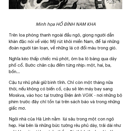
Minh họa HỒ ĐÌNH NAM KHA
Trên loa phóng thanh ngoài đầu ngõ, giọng người dẫn
khàn đặc nói về việc Mỹ rút khỏi miền Nam, để lại những
đoàn người tán loạn, về những lá cờ đổi màu trong gió.
Nghĩa kéo thấp chiếc mũ phớt, ôm ba lô băng qua dãy
phố cổ. Bước chân cậu đếm từng nhịp: một, hai, ba,
bốn...
Cậu tự nhủ phải giữ bình tĩnh. Chỉ còn một tháng nữa
thôi, nếu không có biến cố, cậu sẽ lên máy bay sang
Moskva, vào học tại trường Điện ảnh VGIK - nơi những bộ
phim trước đây chỉ tồn tại trên sách báo và trong những
giấc mơ.
Ngôi nhà của Hà Linh nằm lùi sâu trong một con ngõ
hẹp. Hai bên là những bức tường rêu phủ dày, trải dài như