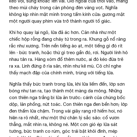
kéo vội, súng khoác lên vai. Gió ngoài cửa thổi vào, mang
theo mùi cháy trong căn phòng đèn vàng vọt. Nghĩa
không kịp nhìn mặt mình trong tấm kính cửa: gương mặt
một người quay phim vừa trở thành người tố giác.
Khi họ quay lại ngõ, lửa đã ác hơn. Căn nhà như một
chiếc hộp rỗng đang cháy từ trong ra. Khung gỗ nổ răng
rắc như xương. Trên nền tiếng ào ạt, một tiếng gì đó rít
lên - bức tranh, hoặc thứ gì treo gần đó, rơi. Người lính hô
nhau tản ra. Hàng xóm đổ thêm nước, ai đó kéo đứa trẻ
ra xa. Linh đứng ở rìa sân, nhìn như kẻ mù. Cô chỉ nghe
thấy mạch đập của chính mình, trùng với tiếng lửa.
Nghĩa thấy bức tranh trong lửa, khi lửa liếm đến, lớp sơn
bóng như tan ra, tạo thành một màng da mỏng. Những
con thiên nga trắng bị lửa ăn trước: cánh của chúng bốc
dộp, lăn phồng, nứt toác. Con thiên nga đen bền hơn; lớp
đen thấm lửa chậm. Trong vài giây rạng rỡ hiếm hoi, nó
hiện ra rõ nhất, như một thứ chân lý sắc sảo: cổ vươn
thẳng, mắt nhìn ra, không né. Một cơn gió ép lửa sát
tường, bức tranh co rúm, góc trái bật khỏi đinh, mép