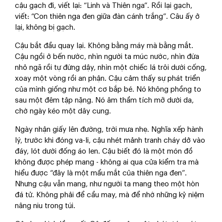
cậu gạch đi, viết lại: “Linh và Thiên nga”. Rồi lại gạch,
viết: “Con thiên nga đen giữa đàn cánh trắng”. Câu ấy ở
lại, không bị gạch.
Cậu bắt đầu quay lại. Không bằng máy mà bằng mắt.
Cậu ngồi ở bến nước, nhìn người ta múc nước, nhìn đứa
nhỏ ngã rồi tự đứng dậy, nhìn một chiếc lá trôi dưới cống,
xoay một vòng rồi an phận. Cậu cảm thấy sự phát triển
của mình giống như một cơ bắp bé. Nó không phồng to
sau một đêm tập nặng. Nó âm thầm tích mỡ dưới da,
chờ ngày kéo một dây cung.
Ngày nhận giấy lên đường, trời mưa nhẹ. Nghĩa xếp hành
lý, trước khi đóng va-li, cậu nhét mảnh tranh cháy dở vào
đáy, lót dưới đống áo len. Cậu biết đó là một món đồ
không được phép mang - không ai qua cửa kiểm tra mà
hiểu được “đây là một mẩu mắt của thiên nga đen”.
Nhưng cậu vẫn mang, như người ta mang theo một hòn
đá tử. Không phải để cầu may, mà để nhớ những kỷ niệm
nâng niu trong túi.