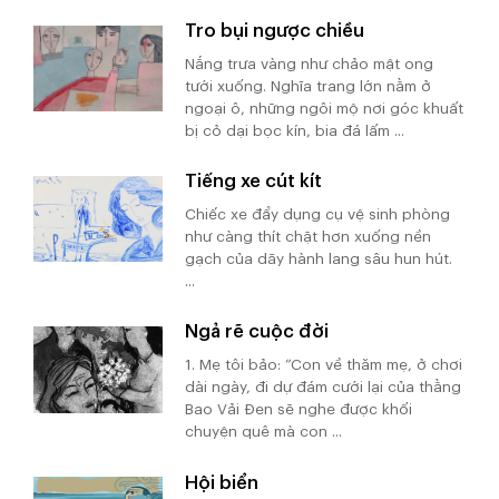
Tro bụi ngược chiều
Nắng trưa vàng như chảo mật ong
tưới xuống. Nghĩa trang lớn nằm ở
ngoại ô, những ngôi mộ nơi góc khuất
bị cỏ dại bọc kín, bia đá lấm ...
Tiếng xe cút kít
Chiếc xe đẩy dụng cụ vệ sinh phòng
như càng thít chặt hơn xuống nền
gạch của dãy hành lang sâu hun hút.
...
Ngả rẽ cuộc đời
1. Mẹ tôi bảo: “Con về thăm mẹ, ở chơi
dài ngày, đi dự đám cưới lại của thằng
Bao Vải Đen sẽ nghe được khối
chuyện quê mà con ...
Hội biển