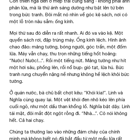
Con thiên nga đen ở mép trái cũng sáng - không phải ánh
phản lửa, mà là thứ ánh sáng dường như bật lên từ bên
trong bức tranh. Đôi mắt nó nhìn về góc kệ sách, nơi có
một lỗ tròn nâu sẫm: ống kính.
Mọi thứ sau đó diễn ra rất nhanh. Ai đó va vào kệ. Một
quyển sách rơi, đập trúng máy. Ống kính lệch. Hình ảnh
chao đảo: mảng tường, bóng người, góc trần, một đốm
lửa. Máy vẫn chạy, thu trọn những tiếng hốt hoảng:
“Nước! Nước!...”. Rồi một tiếng nứt. Mảng tường như hít
một hơi sâu, phồng lên, rồi nổ bụp: gió tạt, lửa hú. Bức
tranh rung chuyển nặng nề nhưng không hề lệch khỏi bức
tường.
Ở quán nước, bà chủ bất chợt kêu: “Khói kìa!”. Linh và
Nghĩa cùng quay lại. Một vệt khói đen nhỏ kéo lên phía
cuối ngõ, như một dấu than khổng lồ. Nghĩa bật dậy. Linh
tái mặt, đôi mắt đột ngột rỗng đi. “Nhà…”. Cô nói không
hết. Cả hai chạy.
Chúng ta thường lao vào những đám cháy của chính
mình mà không biết nó đã bắt đầu từ một mẩu lửa rất