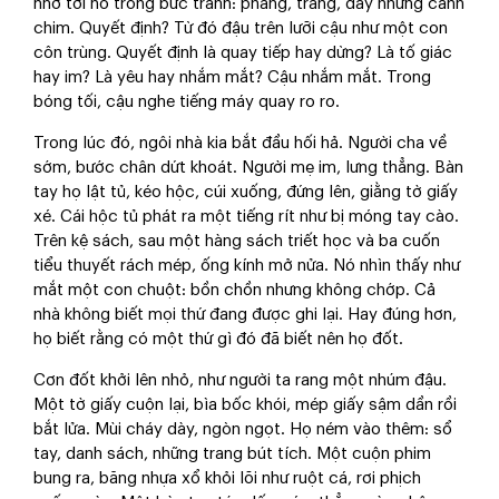
nhớ tới hồ trong bức tranh: phẳng, trắng, đầy những cánh
chim. Quyết định? Từ đó đậu trên lưỡi cậu như một con
côn trùng. Quyết định là quay tiếp hay dừng? Là tố giác
hay im? Là yêu hay nhắm mắt? Cậu nhắm mắt. Trong
bóng tối, cậu nghe tiếng máy quay ro ro.
Trong lúc đó, ngôi nhà kia bắt đầu hối hả. Người cha về
sớm, bước chân dứt khoát. Người mẹ im, lưng thẳng. Bàn
tay họ lật tủ, kéo hộc, cúi xuống, đứng lên, giằng tờ giấy
xé. Cái hộc tủ phát ra một tiếng rít như bị móng tay cào.
Trên kệ sách, sau một hàng sách triết học và ba cuốn
tiểu thuyết rách mép, ống kính mở nửa. Nó nhìn thấy như
mắt một con chuột: bồn chồn nhưng không chớp. Cả
nhà không biết mọi thứ đang được ghi lại. Hay đúng hơn,
họ biết rằng có một thứ gì đó đã biết nên họ đốt.
Cơn đốt khởi lên nhỏ, như người ta rang một nhúm đậu.
Một tờ giấy cuộn lại, bìa bốc khói, mép giấy sậm dần rồi
bắt lửa. Mùi cháy dày, ngòn ngọt. Họ ném vào thêm: sổ
tay, danh sách, những trang bút tích. Một cuộn phim
bung ra, băng nhựa xổ khỏi lõi như ruột cá, rơi phịch