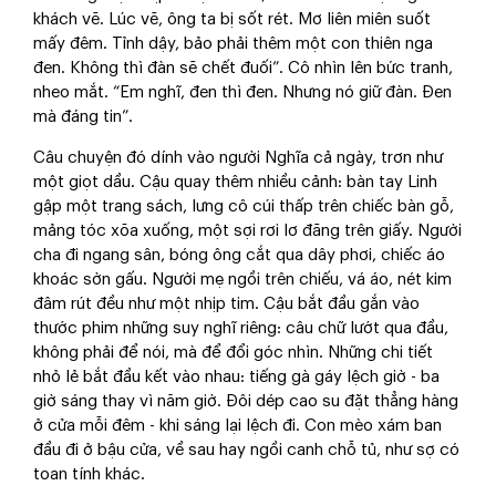
khách vẽ. Lúc vẽ, ông ta bị sốt rét. Mơ liên miên suốt
mấy đêm. Tỉnh dậy, bảo phải thêm một con thiên nga
đen. Không thì đàn sẽ chết đuối”. Cô nhìn lên bức tranh,
nheo mắt. “Em nghĩ, đen thì đen. Nhưng nó giữ đàn. Đen
mà đáng tin”.
Câu chuyện đó dính vào người Nghĩa cả ngày, trơn như
một giọt dầu. Cậu quay thêm nhiều cảnh: bàn tay Linh
gập một trang sách, lưng cô cúi thấp trên chiếc bàn gỗ,
mảng tóc xõa xuống, một sợi rơi lơ đãng trên giấy. Người
cha đi ngang sân, bóng ông cắt qua dây phơi, chiếc áo
khoác sờn gấu. Người mẹ ngồi trên chiếu, vá áo, nét kim
đâm rút đều như một nhịp tim. Cậu bắt đầu gắn vào
thước phim những suy nghĩ riêng: câu chữ lướt qua đầu,
không phải để nói, mà để đổi góc nhìn. Những chi tiết
nhỏ lẻ bắt đầu kết vào nhau: tiếng gà gáy lệch giờ - ba
giờ sáng thay vì năm giờ. Đôi dép cao su đặt thẳng hàng
ở cửa mỗi đêm - khi sáng lại lệch đi. Con mèo xám ban
đầu đi ở bậu cửa, về sau hay ngồi canh chỗ tủ, như sợ có
toan tính khác.