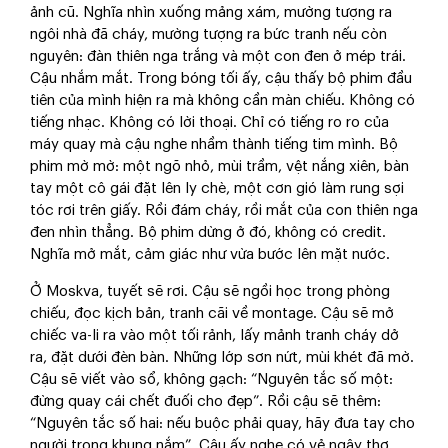
ảnh cũ. Nghĩa nhìn xuống mảng xám, mường tượng ra
ngôi nhà đã cháy, mường tượng ra bức tranh nếu còn
nguyên: đàn thiên nga trắng và một con đen ở mép trái.
Cậu nhắm mắt. Trong bóng tối ấy, cậu thấy bộ phim đầu
tiên của mình hiện ra mà không cần màn chiếu. Không có
tiếng nhạc. Không có lời thoại. Chỉ có tiếng ro ro của
máy quay mà cậu nghe nhầm thành tiếng tim mình. Bộ
phim mờ mờ: một ngõ nhỏ, mùi trầm, vệt nắng xiên, bàn
tay một cô gái đặt lên ly chè, một cơn gió làm rung sợi
tóc rơi trên giấy. Rồi đám cháy, rồi mắt của con thiên nga
đen nhìn thẳng. Bộ phim dừng ở đó, không có credit.
Nghĩa mở mắt, cảm giác như vừa bước lên mặt nước.
Ở Moskva, tuyết sẽ rơi. Cậu sẽ ngồi học trong phòng
chiếu, đọc kịch bản, tranh cãi về montage. Cậu sẽ mở
chiếc va-li ra vào một tối rảnh, lấy mảnh tranh cháy dở
ra, đặt dưới đèn bàn. Những lớp sơn nứt, mùi khét đã mờ.
Cậu sẽ viết vào sổ, không gạch: “Nguyên tắc số một:
đừng quay cái chết đuối cho đẹp”. Rồi cậu sẽ thêm:
“Nguyên tắc số hai: nếu buộc phải quay, hãy đưa tay cho
người trong khung nắm”. Câu ấy nghe có vẻ ngây thơ,