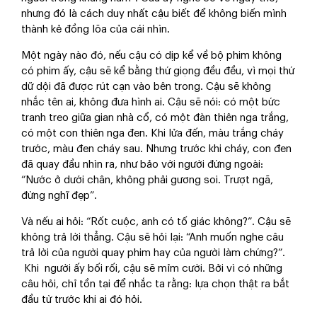
nhưng đó là cách duy nhất cậu biết để không biến mình
thành kẻ đồng lõa của cái nhìn.
Một ngày nào đó, nếu cậu có dịp kể về bộ phim không
có phim ấy, cậu sẽ kể bằng thứ giọng đều đều, vì mọi thứ
dữ dội đã được rút cạn vào bên trong. Cậu sẽ không
nhắc tên ai, không đưa hình ai. Cậu sẽ nói: có một bức
tranh treo giữa gian nhà cổ, có một đàn thiên nga trắng,
có một con thiên nga đen. Khi lửa đến, màu trắng cháy
trước, màu đen cháy sau. Nhưng trước khi cháy, con đen
đã quay đầu nhìn ra, như bảo với người đứng ngoài:
“Nước ở dưới chân, không phải gương soi. Trượt ngã,
đừng nghĩ đẹp”.
Và nếu ai hỏi: “Rốt cuộc, anh có tố giác không?”. Cậu sẽ
không trả lời thẳng. Cậu sẽ hỏi lại: “Anh muốn nghe câu
trả lời của người quay phim hay của người làm chứng?”.
Khi người ấy bối rối, cậu sẽ mỉm cười. Bởi vì có những
câu hỏi, chỉ tồn tại để nhắc ta rằng: lựa chọn thật ra bắt
đầu từ trước khi ai đó hỏi.