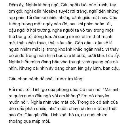
Đêm ấy, Nghĩa không ngủ. Cậu ngồi dưới bức tranh, tay
ôm gối, nghĩ đến Moskva tuyết rơi trắng, nghĩ đến những
rạp phim tối đen sẽ chiếu những cảnh giấu mặt này. Cậu
tưởng tượng một ngày nào đó, sau khi phim hoàn tất,
cậu ngồi ở hội trường, nghe người ta vỗ tay trong một
thứ bóng tối đồng lõa. Ai cũng sẽ nói phim thật mạnh
mẽ, thật chân thực, thật sâu sắc. Còn cậu - cậu sẽ là
người nhắm mắt lại trong khoảnh khắc ngắn nhất, vì thấy
có ai đó trong màn hình bước ra khỏi tủ, cười khẽ. Lúc ấy,
Nghĩa hiểu mình đang bấu vào thứ gì: vinh quang của cái
nhìn. Nhưng cái nhìn ấy đang chạm lên gáy Linh, bạn cậu.
Cậu chọn cách dễ nhất trước: im lặng!
Rồi một tối, Linh gõ cửa phòng cậu. Cô nói nhỏ: “Mai anh
ra quán nước đầu ngõ với em không? Em có chuyện
muốn nói”. Nghĩa nhìn vào mắt cô. Trong đó có ánh của
đèn dầu phản chiếu, như muốn cháy rực lên một sự thật
nào đó. Cậu gật đầu. Linh khẽ thở ra, nụ cười chạm
thoáng qua mép môi.