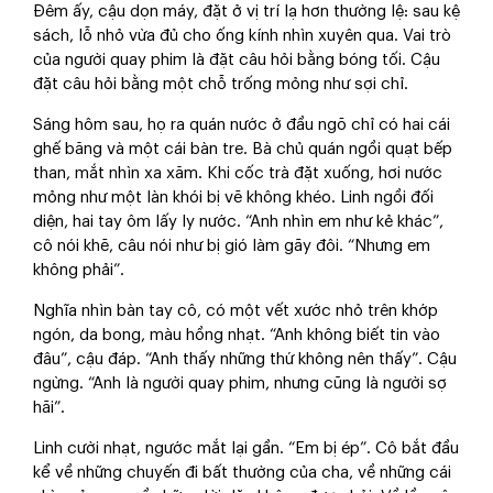
Đêm ấy, cậu dọn máy, đặt ở vị trí lạ hơn thường lệ: sau kệ
sách, lỗ nhỏ vừa đủ cho ống kính nhìn xuyên qua. Vai trò
của người quay phim là đặt câu hỏi bằng bóng tối. Cậu
đặt câu hỏi bằng một chỗ trống mỏng như sợi chỉ.
Sáng hôm sau, họ ra quán nước ở đầu ngõ chỉ có hai cái
ghế băng và một cái bàn tre. Bà chủ quán ngồi quạt bếp
than, mắt nhìn xa xăm. Khi cốc trà đặt xuống, hơi nước
mỏng như một làn khói bị vẽ không khéo. Linh ngồi đối
diện, hai tay ôm lấy ly nước. “Anh nhìn em như kẻ khác”,
cô nói khẽ, câu nói như bị gió làm gãy đôi. “Nhưng em
không phải”.
Nghĩa nhìn bàn tay cô, có một vết xước nhỏ trên khớp
ngón, da bong, màu hồng nhạt. “Anh không biết tin vào
đâu”, cậu đáp. “Anh thấy những thứ không nên thấy”. Cậu
ngừng. “Anh là người quay phim, nhưng cũng là người sợ
hãi”.
Linh cười nhạt, ngước mắt lại gần. “Em bị ép”. Cô bắt đầu
kể về những chuyến đi bất thường của cha, về những cái