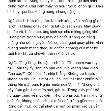
tranh lật lên. Đúng lúc ấy, mắt con thiên nga đen nhìn
trúng Nghĩa. Cậu cảm thấy nó hỏi: “Ngươi chọn gì?”. Câu
hỏi bay qua lửa, không nóng, nhưng nặng.
Ngôi nhà bị bóc từng lớp. Khi lính xông vào, những gì còn
lại chỉ là khung cháy đen, tủ lật úp, sách vụn. Máy quay
bị dập vỡ, thân méo, ống kính rạn như miệng giếng khô.
Cuộn phim trong bụng máy đã chết. Không có bằng
chứng nào còn nguyên. Nỗi sợ của người quay phim, vinh
quang muốn mang theo, sự chếnh choáng của một kẻ
tuổi trẻ - tất cả chuyển thành khói và tro.
Nghĩa đứng lùi lại, ho sặc. Linh tiến đến, chạm vào tay
cậu. Bàn tay ấy lạnh, có mùi khói, run không phải vì sợ.
“Anh báo?”. Cô hỏi, mắt nhìn thẳng. Không có trách,
không có xin. Chỉ là một câu hỏi, như đặt một chiếc ly
thẳng lên mặt bàn. Nghĩa muốn nói: “Anh…”. Nhưng chữ
gãy. Cậu gật. Linh mím môi, gật lại. Trong giây phút đó,
họ quay cùng về một điểm: không phải bức tranh, không
phải lửa, không phải lính. Là một chỗ trống giữa hai người.
Rộng đến mức có thể nhét cả một bộ phim vào và vẫn