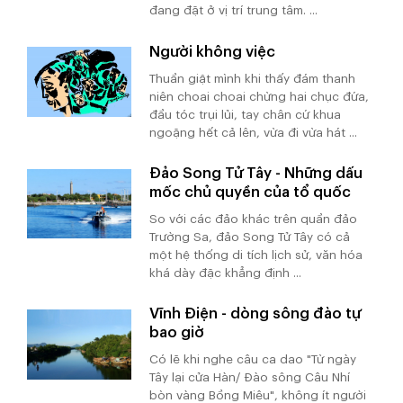
đang đặt ở vị trí trung tâm. ...
Người không việc
Thuần giật mình khi thấy đám thanh
niên choai choai chừng hai chục đứa,
đầu tóc trụi lủi, tay chân cứ khua
ngoặng hết cả lên, vừa đi vừa hát ...
Đảo Song Tử Tây - Những dấu
mốc chủ quyền của tổ quốc
So với các đảo khác trên quần đảo
Trường Sa, đảo Song Tử Tây có cả
một hệ thống di tích lịch sử, văn hóa
khá dày đặc khẳng định ...
Vĩnh Điện - dòng sông đào tự
bao giờ
Có lẽ khi nghe câu ca dao "Từ ngày
Tây lại cửa Hàn/ Đào sông Câu Nhí
bòn vàng Bồng Miêu", không ít người