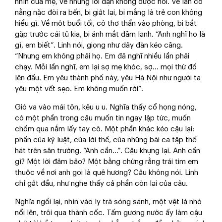
nhìn của mẹ, về những lời dặn không được hỏi. Về lần cô
nằng nặc đòi ra bến, bị giật lại, bị mắng là trẻ con không
hiểu gì. Về một buổi tối, cô thơ thẩn vào phòng, bị bắt
gặp trước cái tủ kia, bị ánh mắt đăm lạnh. “Anh nghĩ họ là
gì, em biết”. Linh nói, giọng như dây đàn kéo căng.
“Nhưng em không phải họ. Em đã nghĩ nhiều lần phải
chạy. Mỗi lần nghĩ, em lại sợ mẹ khóc, sợ… mọi thứ đổ
lên đầu. Em yêu thành phố này, yêu Hà Nội như người ta
yêu một vết sẹo. Em không muốn rời”.
Gió va vào mái tôn, kêu u u. Nghĩa thấy cổ họng nóng,
có một phần trong cậu muốn tin ngay lập tức, muốn
chồm qua nắm lấy tay cô. Một phần khác kéo cậu lại:
phần của kỷ luật, của lời thề, của những bài ca tập thể
hát trên sân trường. “Anh cần…”. Cậu khựng lại. Anh cần
gì? Một lời đảm bảo? Một bằng chứng rằng trái tim em
thuộc về nơi anh gọi là quê hương? Cậu không nói. Linh
chỉ gật đầu, như nghe thấy cả phần còn lại của câu.
Nghĩa ngồi lại, nhìn vào ly trà sóng sánh, một vệt lá nhỏ
nổi lên, trôi qua thành cốc. Tấm gương nước ấy làm cậu