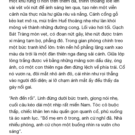
một khu rừng tí hon trên thềm đá, thỉnh thoảng lóe lên
vài vệt vôi nứt để ánh sáng len qua, tạo nên một viễn
cảnh nửa thực nửa hư giữa rêu và nắng. Cánh cổng gỗ
kẽo kẹt mở ra, mùi trầm Huế thoảng nhẹ như làn khói
mỏng vẽ thành những đường cong. Lối vào hơi tối. Gạch
Bát Tràng mòn vẹt, có đoạn nứt gãy, khe nứt được trám
xi măng tạm bợ, phẳng đờ. Trong gian phòng chính treo
một bức tranh khổ lớn: trên nền hồ phẳng lặng xanh xao
màu da trời là một đàn thiên nga đang sải cánh. Giữa lớp
lông trắng được vẽ bằng những mảng sơn dầu dày, óng
ánh, có một con thiên nga đen đứng lệch về phía trái. Cổ
nó vươn ra, đôi mắt nhỏ ánh đỏ, cái nhìn như rọi thẳng
vào người đối diện; ai lỡ chạm ánh mắt ấy đều thấy da
gáy nổi gai.
“Anh đến rồi”. Linh đứng dưới bức tranh, giọng nói nhẹ,
cuối câu kéo dài một nhịp rất miền Nam. Tóc cô buộc
thấp, chiếc khăn len nâu quấn gọn quanh cổ, phủ xuống
tà áo xanh lục. “Bố mẹ em ở trong, anh cứ nghỉ đã. Nhà
nhiều phòng, anh cứ chọn một buồng nhìn ra vườn cho
sáng”.