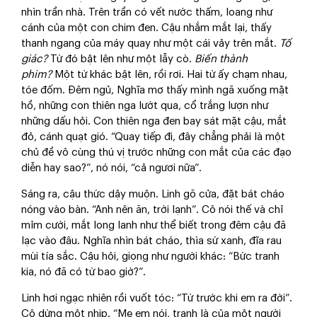
nhìn trần nhà. Trên trần có vết nước thấm, loang như
cánh của một con chim đen. Cậu nhắm mắt lại, thấy
thanh ngang của máy quay như một cái vảy trên mắt.
Tố
giác?
Từ đó bật lên như một lẫy cò.
Biến thành
phim?
Một từ khác bật lên, rồi rơi. Hai từ ấy chạm nhau,
tóe đốm. Đêm ngủ, Nghĩa mơ thấy mình ngã xuống mặt
hồ, những con thiên nga lướt qua, cổ trắng lượn như
những dấu hỏi. Con thiên nga đen bay sát mặt cậu, mắt
đỏ, cánh quạt gió. “Quay tiếp đi, đây chẳng phải là một
chủ đề vô cùng thú vị trước những con mắt của các đạo
diễn hay sao?”, nó nói, “cả ngươi nữa”.
Sáng ra, cậu thức dậy muộn. Linh gõ cửa, đặt bát cháo
nóng vào bàn. “Anh nên ăn, trời lạnh”. Cô nói thế và chỉ
mỉm cười, mắt long lanh như thể biết trong đêm cậu đã
lạc vào đâu. Nghĩa nhìn bát cháo, thìa sứ xanh, đĩa rau
mùi tía sắc. Cậu hỏi, giọng như người khác: “Bức tranh
kia, nó đã có từ bao giờ?”.
Linh hơi ngạc nhiên rồi vuốt tóc: “Từ trước khi em ra đời”.
Cô dừng một nhịp. “Mẹ em nói, tranh là của một người