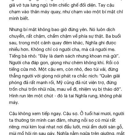
giả vờ tựa lưng ngủ trên chiếc ghế đối diện. Tay cậu
chạm vào thân máy quay, như chạm vào một bí mật chỉ
mình biết.
Nhưng bí mật không bao giờ đứng yên. Nó luôn dịch
chuyển, rất chậm, chầm chậm về phía sự thật. Ba buổi
sau, trong một cảnh quay đêm khác, Nghĩa ghi được
nhiều hơn. Không chỉ có người cha, mà cả người mẹ.
Tiếng bà nhỏ: “Đây là danh sách nhưng khoan mà gửi”.
Người cha đáp gọn, giọng như chém không khí. Rồi có
tiếng cửa mở. Một cậu em, còn nhỏ, đeo túi vải, đứng
thẳng người với giọng nói phát ra chắc nịch: “Quân giải
phóng đã rất mạnh rồi, Mỹ cũng đã rút viện trợ, đừng
trốn chui trốn nhủi nữa, mau về đi, nhiệm vụ bị tháo dỡ”.
Hình run lên một chút - đó là tai Nghĩa rung, không phải
máy.
Cậu không xem tiếp ngay. Cậu sợ. Ở tuổi hai mươi, người
ta thường tin mình can đảm, nhưng nỗi sợ có mùi rất
riêng: mùi kim loại nhạt nơi đầu lưỡi, mùi ẩm dưới sàn gỗ,
mùi mồ hôi rịn sau gáy. Nghĩa nằm ngửa trên giường, mắt