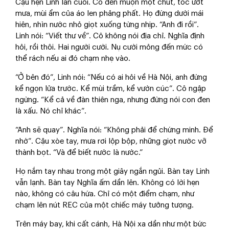
Cậu hẹn Linh lần cuối. Cô đến muộn một chút, tóc ướt
mưa, mùi ẩm của áo len phảng phất. Họ đứng dưới mái
hiên, nhìn nước nhỏ giọt xuống từng nhịp. “Anh đi rồi”.
Linh nói: “Viết thư về”. Cô không nói địa chỉ. Nghĩa định
hỏi, rồi thôi. Hai người cười. Nụ cười mỏng đến mức có
thể rách nếu ai đó chạm nhẹ vào.
“Ở bên đó”, Linh nói: “Nếu có ai hỏi về Hà Nội, anh đừng
kể ngọn lửa trước. Kể mùi trầm, kể vườn cúc”. Cô ngập
ngừng. “Kể cả về đàn thiên nga, nhưng đừng nói con đen
là xấu. Nó chỉ khác”.
“Anh sẽ quay”. Nghĩa nói: “Không phải để chứng minh. Để
nhớ”. Cậu xòe tay, mưa rơi lộp bộp, những giọt nước vỡ
thành bọt. “Và để biết nước là nước.”
Họ nắm tay nhau trong một giây ngắn ngủi. Bàn tay Linh
vẫn lạnh. Bàn tay Nghĩa ấm dần lên. Không có lời hẹn
nào, không có câu hứa. Chỉ có một điểm chạm, như
chạm lên nút REC của một chiếc máy tưởng tượng.
Trên máy bay, khi cất cánh, Hà Nội xa dần như một bức