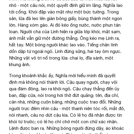
nhỏ - một câu nói, một quyết định giữ im lặng. Nghĩa lao
tới cổng. Khói đập vào mặt như một bức tường. Trong
sân, lửa đã leo lên giàn bông giấy, bùng thành một ngọn
lớn. Hàng xóm gào. Ai đó kéo ống nước, nước phun tán
loạn. Người cha của Linh hiện ra giữa lớp khói, mặt sạm,
ánh mắt vẫn giữ một đường thẳng. Ông kéo mẹ Linh ra,
hất tay. Một bóng người khác lao vào. Tiếng chân lính
dồn dập từ ngoài ngõ. Linh đứng sững, hai tay ôm ngực.
Những vật vô tri nổ trong lửa: chai lọ, đĩa sành, một
khung ảnh.
Trong khoảnh khắc ấy, Nghĩa mới hiểu mình đã quyết
định mà không nói thành lời. Cậu quay người, chạy vội
qua đám đông, lao ra khỏi ngõ. Cậu chạy thẳng đến ủy
ban, đập cửa, nói trong hơi thở đứt quãng: tên, địa chỉ,
căn nhà, những cuộn băng, những cuộc trao đổi. Những
người trực đêm nhìn cậu - một thanh niên tóc rối, mắt đỏ,
nói nhanh, câu nọ dứt câu kia. Có lẽ họ đã nhận được tin
khói từ trước; có lẽ họ chỉ chờ một con chữ xác nhận.
Lệnh được ban ra. Những bóng người đứng dậy, áo khoác