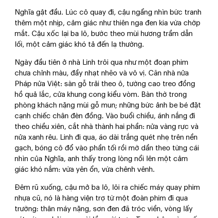
Nghĩa gật đầu. Lúc cô quay đi, cậu ngẩng nhìn bức tranh
thêm một nhịp, cảm giác như thiên nga đen kia vừa chớp
mắt. Cậu xốc lại ba lô, bước theo mùi hương trầm dẫn
lối, một cảm giác khó tả đến lạ thường.
Ngày đầu tiên ở nhà Linh trôi qua như một đoạn phim
chưa chỉnh màu, đầy nhạt nhẽo và vô vị. Căn nhà nửa
Pháp nửa Việt: sàn gỗ trải theo ô, tường cao treo đồng
hồ quả lắc, cửa khung cong kiểu vòm. Bàn thờ trong
phòng khách nặng mùi gỗ mun; những bức ảnh be bé đặt
cạnh chiếc chân đèn đồng. Vào buổi chiều, ánh nắng đi
theo chiều xiên, cắt nhà thành hai phần: nửa vàng rực và
nửa xanh rêu. Linh đi qua, áo dài trắng quét nhẹ trên nền
gạch, bóng cô đổ vào phần tối rồi mờ dần theo từng cái
nhìn của Nghĩa, anh thấy trong lòng nổi lên một cảm
giác khó nắm: vừa yên ổn, vừa chênh vênh.
Đêm rũ xuống, cậu mở ba lô, lôi ra chiếc máy quay phim
nhựa cũ, nó là hàng viện trợ từ một đoàn phim đi qua
trường: thân máy nặng, sơn đen đã tróc viền, vòng lấy