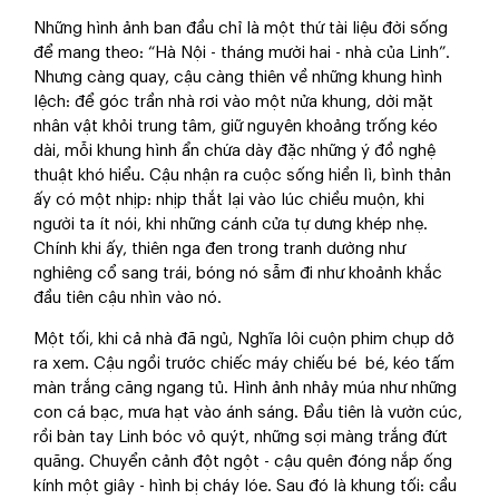
Những hình ảnh ban đầu chỉ là một thứ tài liệu đời sống
để mang theo: “Hà Nội - tháng mười hai - nhà của Linh”.
Nhưng càng quay, cậu càng thiên về những khung hình
lệch: để góc trần nhà rơi vào một nửa khung, dời mặt
nhân vật khỏi trung tâm, giữ nguyên khoảng trống kéo
dài, mỗi khung hình ẩn chứa dày đặc những ý đồ nghệ
thuật khó hiểu. Cậu nhận ra cuộc sống hiền lì, bình thản
ấy có một nhịp: nhịp thắt lại vào lúc chiều muộn, khi
người ta ít nói, khi những cánh cửa tự dưng khép nhẹ.
Chính khi ấy, thiên nga đen trong tranh dường như
nghiêng cổ sang trái, bóng nó sẫm đi như khoảnh khắc
đầu tiên cậu nhìn vào nó.
Một tối, khi cả nhà đã ngủ, Nghĩa lôi cuộn phim chụp dở
ra xem. Cậu ngồi trước chiếc máy chiếu bé bé, kéo tấm
màn trắng căng ngang tủ. Hình ảnh nhảy múa như những
con cá bạc, mưa hạt vào ánh sáng. Đầu tiên là vườn cúc,
rồi bàn tay Linh bóc vỏ quýt, những sợi màng trắng đứt
quãng. Chuyển cảnh đột ngột - cậu quên đóng nắp ống
kính một giây - hình bị cháy lóe. Sau đó là khung tối: cầu