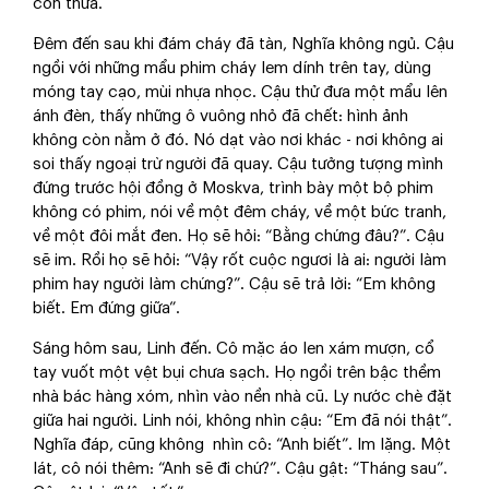
còn thừa.
Đêm đến sau khi đám cháy đã tàn, Nghĩa không ngủ. Cậu
ngồi với những mẩu phim cháy lem dính trên tay, dùng
móng tay cạo, mùi nhựa nhọc. Cậu thử đưa một mẩu lên
ánh đèn, thấy những ô vuông nhỏ đã chết: hình ảnh
không còn nằm ở đó. Nó dạt vào nơi khác - nơi không ai
soi thấy ngoại trừ người đã quay. Cậu tưởng tượng mình
đứng trước hội đồng ở Moskva, trình bày một bộ phim
không có phim, nói về một đêm cháy, về một bức tranh,
về một đôi mắt đen. Họ sẽ hỏi: “Bằng chứng đâu?”. Cậu
sẽ im. Rồi họ sẽ hỏi: “Vậy rốt cuộc ngươi là ai: người làm
phim hay người làm chứng?”. Cậu sẽ trả lời: “Em không
biết. Em đứng giữa”.
Sáng hôm sau, Linh đến. Cô mặc áo len xám mượn, cổ
tay vuốt một vệt bụi chưa sạch. Họ ngồi trên bậc thềm
nhà bác hàng xóm, nhìn vào nền nhà cũ. Ly nước chè đặt
giữa hai người. Linh nói, không nhìn cậu: “Em đã nói thật”.
Nghĩa đáp, cũng không nhìn cô: “Anh biết”. Im lặng. Một
lát, cô nói thêm: “Anh sẽ đi chứ?”. Cậu gật: “Tháng sau”.