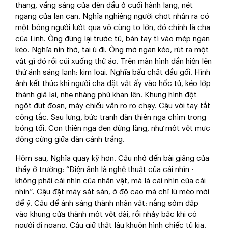
thang, vầng sáng của đèn dầu ở cuối hành lang, nét
ngang của lan can. Nghĩa nghiêng người chợt nhận ra có
một bóng người lướt qua vô cùng to lớn, đó chính là cha
của Linh. Ông đứng lại trước tủ, bàn tay tì vào mép ngăn
kéo. Nghĩa nín thở, tai ù đi. Ông mở ngăn kéo, rút ra một
vật gì đó rồi cúi xuống thử áo. Trên màn hình dần hiện lên
thứ ánh sáng lạnh: kim loại. Nghĩa bấu chặt đầu gối. Hình
ảnh kết thúc khi người cha đặt vật ấy vào hốc tủ, kéo lớp
thành giả lại, nhẹ nhàng phủ khăn lên. Khung hình đột
ngột đứt đoạn, máy chiếu vẫn ro ro chạy. Cậu với tay tắt
công tắc. Sau lưng, bức tranh đàn thiên nga chìm trong
bóng tối. Con thiên nga đen đứng lặng, như một vệt mực
đông cứng giữa đàn cánh trắng.
Hôm sau, Nghĩa quay kỹ hơn. Cậu nhớ đến bài giảng của
thầy ở trường: “Điện ảnh là nghệ thuật của cái nhìn -
không phải cái nhìn của nhân vật, mà là cái nhìn của cái
nhìn”. Cậu đặt máy sát sàn, ở độ cao mà chỉ lũ mèo mới
để ý. Cậu để ánh sáng thành nhân vật: nắng sớm đập
vào khung cửa thành một vệt dài, rồi nhảy bậc khi có
người đi ngang. Cậu giữ thật lâu khuôn hình chiếc tủ kia,