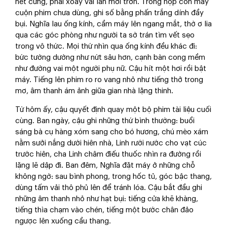
nét cứng, phải xoay vài lần mới trơn. Trong hộp còn mấy
cuộn phim chưa dùng, ghi số bằng phấn trắng dính đầy
bụi. Nghĩa lau ống kính, cầm máy lên ngang mắt, thờ ơ lia
qua các góc phòng như người ta sờ trán tìm vết sẹo
trong vô thức. Mọi thứ nhìn qua ống kính đều khác đi:
bức tường dường như nứt sâu hơn, cạnh bàn cong mềm
như đường vai một người phụ nữ. Cậu hít một hơi rồi bật
máy. Tiếng lên phim ro ro vang nhỏ như tiếng thở trong
mơ, âm thanh ám ảnh giữa gian nhà lặng thinh.
Từ hôm ấy, cậu quyết định quay một bộ phim tài liệu cuối
cùng. Ban ngày, cậu ghi những thứ bình thường: buổi
sáng bà cụ hàng xóm sang cho bó hương, chú mèo xám
nằm sưởi nắng dưới hiên nhà, Linh rưới nước cho vạt cúc
trước hiên, cha Linh châm điếu thuốc nhìn ra đường rồi
lặng lẽ dập đi. Ban đêm, Nghĩa đặt máy ở những chỗ
không ngờ: sau bình phong, trong hốc tủ, góc bậc thang,
dùng tấm vải thô phủ lên để tránh lóa. Cậu bắt đầu ghi
những âm thanh nhỏ như hạt bụi: tiếng cửa khẽ khàng,
tiếng thìa chạm vào chén, tiếng một bước chân đảo
ngược lên xuống cầu thang.