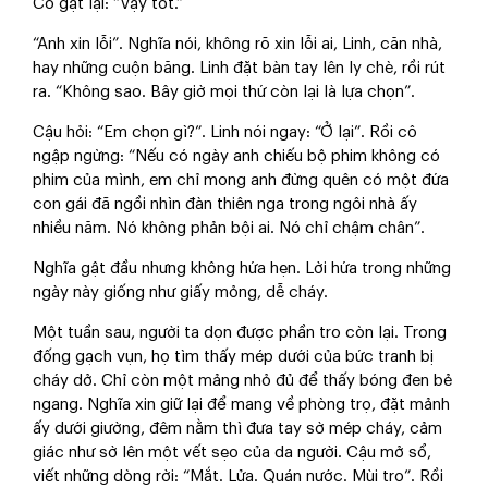
Cô gật lại: “Vậy tốt.”
“Anh xin lỗi”. Nghĩa nói, không rõ xin lỗi ai, Linh, căn nhà,
hay những cuộn băng. Linh đặt bàn tay lên ly chè, rồi rút
ra. “Không sao. Bây giờ mọi thứ còn lại là lựa chọn”.
Cậu hỏi: “Em chọn gì?”. Linh nói ngay: “Ở lại”. Rồi cô
ngập ngừng: “Nếu có ngày anh chiếu bộ phim không có
phim của mình, em chỉ mong anh đừng quên có một đứa
con gái đã ngồi nhìn đàn thiên nga trong ngôi nhà ấy
nhiều năm. Nó không phản bội ai. Nó chỉ chậm chân”.
Nghĩa gật đầu nhưng không hứa hẹn. Lời hứa trong những
ngày này giống như giấy mỏng, dễ cháy.
Một tuần sau, người ta dọn được phần tro còn lại. Trong
đống gạch vụn, họ tìm thấy mép dưới của bức tranh bị
cháy dở. Chỉ còn một mảng nhỏ đủ để thấy bóng đen bẻ
ngang. Nghĩa xin giữ lại để mang về phòng trọ, đặt mảnh
ấy dưới giường, đêm nằm thì đưa tay sờ mép cháy, cảm
giác như sờ lên một vết sẹo của da người. Cậu mở sổ,
viết những dòng rời: “Mắt. Lửa. Quán nước. Mùi tro”. Rồi