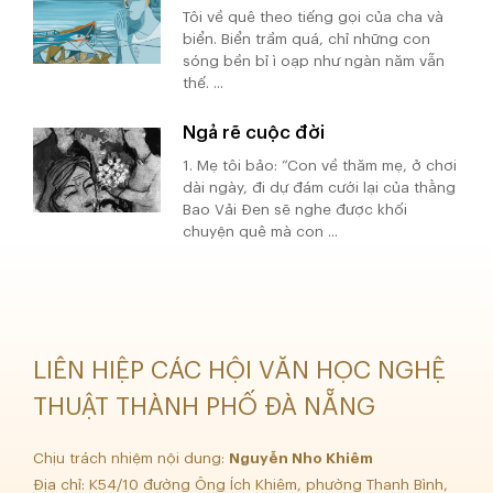
Tôi về quê theo tiếng gọi của cha và
biển. Biển trầm quá, chỉ những con
sóng bền bỉ ì oạp như ngàn năm vẫn
thế. ...
Ngả rẽ cuộc đời
1. Mẹ tôi bảo: “Con về thăm mẹ, ở chơi
dài ngày, đi dự đám cưới lại của thằng
Bao Vải Đen sẽ nghe được khối
chuyện quê mà con ...
LIÊN HIỆP CÁC HỘI VĂN HỌC NGHỆ
THUẬT THÀNH PHỐ ĐÀ NẴNG
Chịu trách nhiệm nội dung:
Nguyễn Nho Khiêm
Địa chỉ: K54/10 đường Ông Ích Khiêm, phường Thanh Bình,