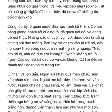
xuống sàn. Một bàn tay túm lấy, ném thẳng vào chậu.
Băng nhựa co giật trong lửa, kêu lép bép như tép khô. Tất
cả những gì Nghĩa đã nhìn thấy, đã tin và đã không tin,
bốc thành khói.
Cùng lúc ấy, ở quán nước đầu ngõ, Linh kể thêm. Cô nói
bằng giọng chậm rãi của người đã quen nói dối và đang
cố nói thật. Những câu chuyện vụn vỡ, được bện lại bằng
những sợi dây mỏng. Bàn tay cô chạm vào lá trà rơi, đẩy
nó xoay theo vòng nước, ánh mắt nghiêng ngang: “Nếu
em rời đi, anh có đưa em không?”. Nghĩa không trả lời
ngay. Cậu sợ. Sợ cả câu có và câu không. Cả hai đều sẽ
thành một đoạn phim trong tim.
Ở nhà, lửa lớn dần. Ngọn lửa nhảy qua mép chậu, liếm
vào chân rèm cửa. Người mẹ bật dậy, kéo rèm, vò vào
nước. Người cha đá chậu sang, rơi ầm, than vãi. Cái chết
của giấy tờ tạo ra một cơn mưa tàn nhỏ, lấp lánh như
những con côn trùng phát sáng. Trên tường, bức tranh
thiên nga bỗng có vẻ sáng kỳ lạ. Nền hồ trong tranh
trắng hơn, đường viền thân chim sắc như vừa mới sơn.