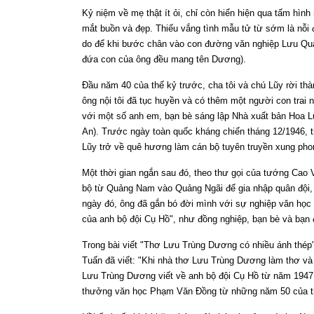
Kỷ niệm về mẹ thật ít ỏi, chỉ còn hiển hiện qua tấm hìn
mắt buồn và đẹp. Thiếu vắng tình mẫu tử từ sớm là nỗi đ
do để khi bước chân vào con đường văn nghiệp Lưu Qua
đứa con của ông đều mang tên Dương).
Đầu năm 40 của thế kỷ trước, cha tôi và chú Lũy rời th
ông nội tôi đã tục huyền và có thêm một người con trai n
với một số anh em, bạn bè sáng lập Nhà xuất bản Hoa 
An). Trước ngày toàn quốc kháng chiến tháng 12/1946, t
Lũy trở về quê hương làm cán bộ tuyên truyền xung ph
Một thời gian ngắn sau đó, theo thư gọi của tướng Cao V
bộ từ Quảng Nam vào Quảng Ngãi để gia nhập quân đội, 
ngày đó, ông đã gắn bó đời mình với sự nghiệp văn học 
của anh bộ đội Cụ Hồ", như đồng nghiệp, bạn bè và bạn 
Trong bài viết "Thơ Lưu Trùng Dương có nhiều ánh thé
Tuấn đã viết: "Khi nhà thơ Lưu Trùng Dương làm thơ và 
Lưu Trùng Dương viết về anh bộ đội Cụ Hồ từ năm 1947 
thưởng văn học Phạm Văn Đồng từ những năm 50 của t