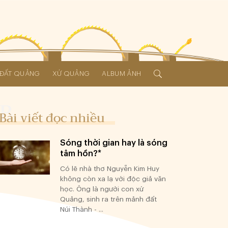
Í ĐẤT QUẢNG
XỨ QUẢNG
ALBUM ẢNH
Bài viết đọc nhiều
Sóng thời gian hay là sóng
tâm hồn?*
Có lẽ nhà thơ Nguyễn Kim Huy
không còn xa lạ với độc giả văn
học. Ông là người con xứ
Quảng, sinh ra trên mảnh đất
Núi Thành - ...