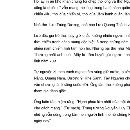
Hồi ấy in ấn khó khăn chúng tôi chép thơ ông và thơ Ng
cũng là chiến sĩ vẫn mang thơ ông trong ba lô hành quâ
chiến đấu, thơ của chiến sĩ, thơ của đêm hành quân đá
Nhà thơ Lưu Trùng Dương, nhà báo Lưu Quang Thành và
Lớp độc giả trẻ thời bây giờ chắc không nhiều người 
thời chiến tranh cách mạng đặc biệt là trong những năm
nhiều năm chiếm lĩnh tâm hồn họ. Những bài thơ như Mâ
Thương nhất anh nuôi, Mấy lời tâm huyết gửi người lính
lính năm xưa.
Tự nguyện đi theo cách mạng cầm súng giữ nước, bước c
Nẵng, Quảng Nam, Đường 9, Khe Sanh, Tây Nguyên cho
văn chương là lẽ sống cuộc đời. Ông làm thơ không phả
tham gia đánh giặc.
Ông luôn tâm niệm rằng: "Hạnh phúc lớn nhất của một đờ
cho cách mạng." (Tự bạch). Trung tướng Nguyễn Huy Ch
những vẫn sống trong tâm hồn người lính thế hệ chống P
ngày nay".