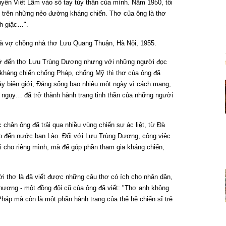
uyễn Viết Lãm vào sổ tay tùy thân của mình. Năm 1950, tôi
n trên những nẻo đường kháng chiến. Thơ của ông là thơ
nh giặc…".
 vợ chồng nhà thơ Lưu Quang Thuận, Hà Nội, 1955.
nhớ đến thơ Lưu Trùng Dương nhưng với những người đọc
 kháng chiến chống Pháp, chống Mỹ thì thơ của ông đã
y biên giới, Đáng sống bao nhiêu một ngày vì cách mạng,
 ngụy… đã trở thành hành trang tinh thần của những người
hân ông đã trải qua nhiều vùng chiến sự ác liệt, từ Đà
 đến nước bạn Lào. Đối với Lưu Trùng Dương, công việc
i cho riêng mình, mà để góp phần tham gia kháng chiến,
i thơ là đã viết được những câu thơ có ích cho nhân dân,
ương - một đồng đội cũ của ông đã viết: "Thơ anh không
háp mà còn là một phần hành trang của thế hệ chiến sĩ trẻ