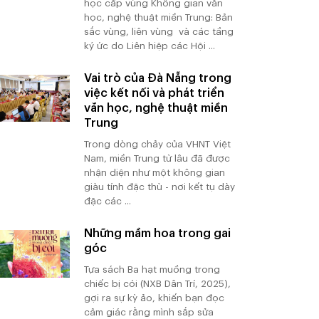
học cấp vùng Không gian văn
học, nghệ thuật miền Trung: Bản
sắc vùng, liên vùng và các tầng
ký ức do Liên hiệp các Hội ...
Vai trò của Đà Nẵng trong
việc kết nối và phát triển
văn học, nghệ thuật miền
Trung
Trong dòng chảy của VHNT Việt
Nam, miền Trung từ lâu đã được
nhận diện như một không gian
giàu tính đặc thù - nơi kết tụ dày
đặc các ...
Những mầm hoa trong gai
góc
Tựa sách Ba hạt muồng trong
chiếc bị cói (NXB Dân Trí, 2025),
gợi ra sự kỳ ảo, khiến bạn đọc
cảm giác rằng mình sắp sửa