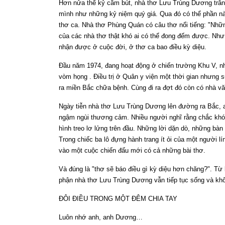
Hơn nửa thế kỷ cầm bút, nhà thơ Lưu Trùng Dương trân t
mình như những kỷ niệm quý giá. Qua đó có thể phần n
thơ ca. Nhà thơ Phùng Quán có câu thơ nổi tiếng: "Nhữ
của các nhà thơ thật khó ai có thể đong đếm được. Như 
nhận được ở cuộc đời, ở thơ ca bao điều kỳ diệu.
Đầu năm 1974, đang hoạt động ở chiến trường Khu V, n
vòm họng . Điều trị ở Quân y viện một thời gian nhưng 
ra miền Bắc chữa bệnh. Cùng đi ra đợt đó còn có nhà v
Ngày tiễn nhà thơ Lưu Trùng Dương lên đường ra Bắc,
ngậm ngùi thương cảm. Nhiều người nghĩ rằng chắc khó 
hình treo lơ lửng trên đầu. Những lời dặn dò, những bàn
Trong chiếc ba lô đựng hành trang ít ỏi của một người 
vào một cuộc chiến đấu mới có cả những bài thơ.
Và đúng là "thơ sẽ báo điều gì kỳ diệu hơn chăng?". Từ 
phận nhà thơ Lưu Trùng Dương vẫn tiếp tục sống và kh
ĐÔI ĐIỀU TRONG MỘT ĐÊM CHIA TAY
Luôn nhớ anh, anh Dương…