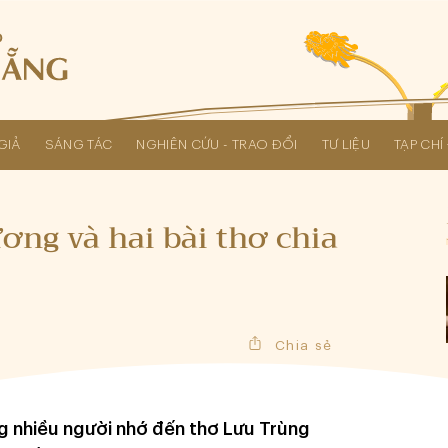
GIẢ
SÁNG TÁC
NGHIÊN CỨU - TRAO ĐỔI
TƯ LIỆU
TẠP CH
Các kỳ Đại hội Liên hiệp Hội
ng và hai bài thơ chia
Chia sẻ
ng nhiều người nhớ đến thơ Lưu Trùng