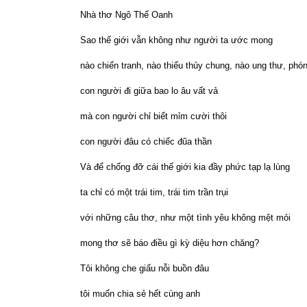
Nhà thơ Ngô Thế Oanh
Sao thế giới vẫn không như người ta ước mong
nào chiến tranh, nào thiếu thủy chung, nào ung thư, phó
con người đi giữa bao lo âu vất vả
mà con người chỉ biết mỉm cười thôi
con người đâu có chiếc đũa thần
Và để chống đỡ cái thế giới kia đầy phức tạp lạ lùng
ta chỉ có một trái tim, trái tim trần trụi
với những câu thơ, như một tình yêu không mệt mỏi
mong thơ sẽ báo điều gì kỳ diệu hơn chăng?
Tôi không che giấu nỗi buồn đâu
tôi muốn chia sẻ hết cùng anh