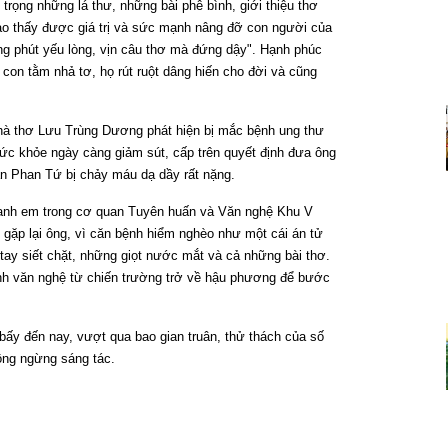
rọng những lá thư, những bài phê bình, giới thiệu thơ
ào thấy được giá trị và sức mạnh nâng đỡ con người của
ng phút yếu lòng, vịn câu thơ mà đứng dậy". Hạnh phúc
con tằm nhả tơ, họ rút ruột dâng hiến cho đời và cũng
hà thơ Lưu Trùng Dương phát hiện bị mắc bệnh ung thư
sức khỏe ngày càng giảm sút, cấp trên quyết định đưa ông
ăn Phan Tứ bị chảy máu dạ dầy rất nặng.
 anh em trong cơ quan Tuyên huấn và Văn nghệ Khu V
gặp lại ông, vì căn bệnh hiểm nghèo như một cái án tử
 tay siết chặt, những giọt nước mắt và cả những bài thơ.
lính văn nghệ từ chiến trường trở về hậu phương để bước
bấy đến nay, vượt qua bao gian truân, thử thách của số
ông ngừng sáng tác.