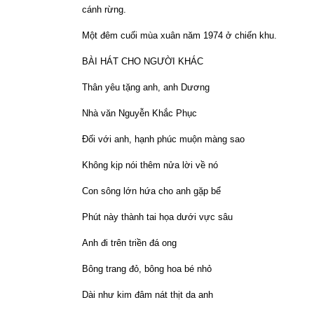
cánh rừng.
Một đêm cuối mùa xuân năm 1974 ở chiến khu.
BÀI HÁT CHO NGƯỜI KHÁC
Thân yêu tặng anh, anh Dương
Nhà văn Nguyễn Khắc Phục
Đối với anh, hạnh phúc muộn màng sao
Không kịp nói thêm nửa lời về nó
Con sông lớn hứa cho anh gặp bể
Phút này thành tai họa dưới vực sâu
Anh đi trên triền đá ong
Bông trang đỏ, bông hoa bé nhỏ
Dài như kim đâm nát thịt da anh