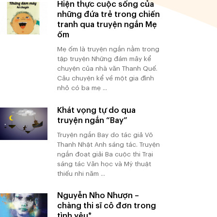
Hiện thực cuộc sống của
những đứa trẻ trong chiến
tranh qua truyện ngắn Mẹ
ốm
Mẹ ốm là truyện ngắn nằm trong
tập truyện Những đám mây kể
chuyện của nhà văn Thanh Quế.
Câu chuyện kể về một gia đình
nhỏ có ba mẹ ...
Khát vọng tự do qua
truyện ngắn “Bay”
Truyện ngắn Bay do tác giả Võ
Thanh Nhật Anh sáng tác. Truyện
ngắn đoạt giải Ba cuộc thi Trại
sáng tác Văn học và Mỹ thuật
thiếu nhi năm ...
Nguyễn Nho Nhượn –
chàng thi sĩ cô đơn trong
tình yêu*