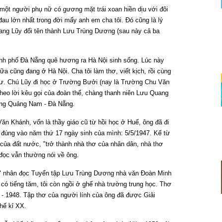
h một người phụ nữ có gương mặt trái xoan hiền dịu với đôi
au lớn nhất trong đời mấy anh em cha tôi. Đó cũng là lý
ng Lũy đổi tên thành Lưu Trùng Dương (sau này cả ba
ành phố Đà Nẵng quê hương ra Hà Nội sinh sống. Lúc này
ữa cũng đang ở Hà Nội. Cha tôi làm thơ, viết kịch, rồi cùng
Lư. Chú Lũy đi học ở Trường Bưởi (nay là Trường Chu Văn
heo lời kêu gọi của đoàn thể, chàng thanh niên Lưu Quang
ong Quảng Nam - Đà Nẵng.
ăn Khánh, vốn là thầy giáo cũ từ hồi học ở Huế, ông đã đi
đúng vào năm thứ 17 ngày sinh của mình: 5/5/1947. Kể từ
của đất nước, "trở thành nhà thơ của nhân dân, nhà thơ
đọc vẫn thường nói về ông.
p" nhân đọc Tuyển tập Lưu Trùng Dương nhà văn Đoàn Minh
có tiếng tăm, tôi còn ngồi ở ghế nhà trường trung học. Thơ
- 1948. Tập thơ của người lính của ông đã được Giải
hế kỉ XX.