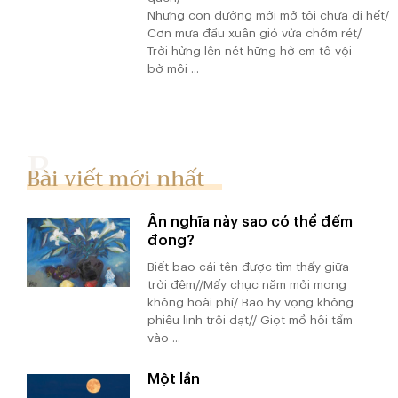
Những con đường mới mở tôi chưa đi hết/
Cơn mưa đầu xuân gió vừa chớm rét/
Trời hừng lên nét hững hờ em tô vội
bờ môi ...
Bài viết mới nhất
Ân nghĩa này sao có thể đếm
đong?
Biết bao cái tên được tìm thấy giữa
trời đêm//Mấy chục năm mỏi mong
không hoài phí/ Bao hy vọng không
phiêu linh trôi dạt// Giọt mồ hôi tẩm
vào ...
Một lần