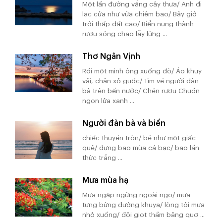
Một lần đường vắng cây thưa/ Anh đi
lạc cửa như vừa chiêm bao/ Bây giờ
trời thấp đất cao/ Biển nung thành
rượu sóng chao lẫy lừng ...
Thơ Ngân Vịnh
Rồi một mình ông xuống đò/ Áo khuy
vải, chân xỏ guốc/ Tìm về người đàn
bà trên bến nước/ Chén rượu Chuồn
ngọn lửa xanh ...
Người đàn bà và biển
chiếc thuyền tròn/ bé như một giấc
quê/ đựng bao mùa cá bạc/ bao lần
thức trắng ...
Mưa mùa hạ
Mưa ngập ngừng ngoài ngõ/ mưa
tưng bừng đường khuya/ lòng tôi mưa
nhỏ xuống/ đôi giọt thầm bâng quơ ...