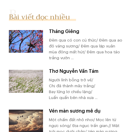
Bài viết đọc nhiều
Tháng Giêng
Đêm qua có con cú thức/ Đêm qua ao
đỏ váng sương/ Đêm qua lập xuân
mùa đông mất hút/ Đêm qua hoa táo
trắng vườn ...
Thơ Nguyễn Văn Tám
Người lính bỗng trở về/
Chị đã thành mây trắng/
Bay lửng lơ chiều lặng/
Luẩn quẩn bên nhà xưa ...
Vén màn sương mê dụ
Một chấm đất nhỏ nhoi/ Mọc lên từ
ngực sóng/ Địa ngục trần gian.// Mặt
trời mọc dưới chân/ Vén màn sương