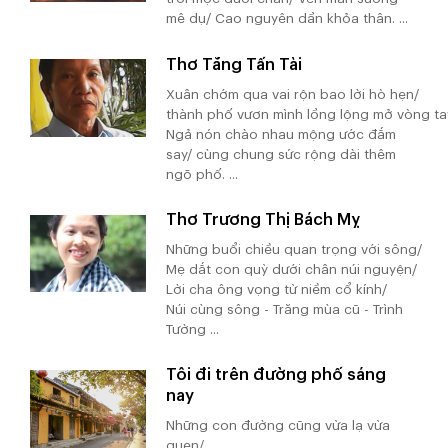
mê dụ/ Cao nguyên dần khỏa thân. ...
Thơ Tăng Tấn Tài
Xuân chớm qua vai rộn bao lời hò hẹn/
thành phố vươn mình lồng lộng mở vòng ta
Ngả nón chào nhau mộng ước đắm
say/ cùng chung sức rộng dài thêm
ngõ phố. ...
Thơ Trương Thị Bách Mỵ
Những buổi chiều quan trọng với sông/
Mẹ dắt con quỳ dưới chân núi nguyện/
Lời cha ông vọng từ niềm cổ kính/
Núi cùng sông - Trăng mùa cũ - Trình
Tường ...
Tôi đi trên đường phố sáng
nay
Những con đường cũng vừa lạ vừa
quen/