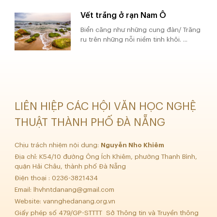
Vết trăng ở rạn Nam Ô
Biển căng như những cung đàn/ Trăng
ru trên những nỗi niềm tinh khôi. ...
LIÊN HIỆP CÁC HỘI VĂN HỌC NGHỆ
THUẬT THÀNH PHỐ ĐÀ NẴNG
Chịu trách nhiệm nội dung:
Nguyễn Nho Khiêm
Địa chỉ: K54/10 đường Ông Ích Khiêm, phường Thanh Bình,
quận Hải Châu, thành phố Đà Nẵng
Điện thoại : 0236-3821434
Email:
lhvhntdanang@gmail.com
Website: vannghedanang.org.vn
Giấy phép số 479/GP-STTTT Sở Thông tin và Truyền thông