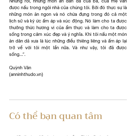
Nhưng rồi, những món ăn dân dã của bà, của mẹ vẫn
được nấu trong ngôi nhà của chúng tôi. Bởi đó thực sự là
những món ăn ngon và nó chứa đựng trong đó cả một
lịch sử và ký ức ấm áp và xúc động. Nó làm cho ta được
thưởng thức hương vị của ẩm thực và làm cho ta được
sống trong cảm xúc đẹp và ý nghĩa. Khi tôi nấu một món
ăn dân dã xưa là lúc những điều thiêng liêng và ấm áp lại
trở về với tôi một lần nữa. Và như vậy, tôi đã được
sống…”.
Quỳnh Vân
(anninhthudo.vn)
Có thể bạn quan tâm