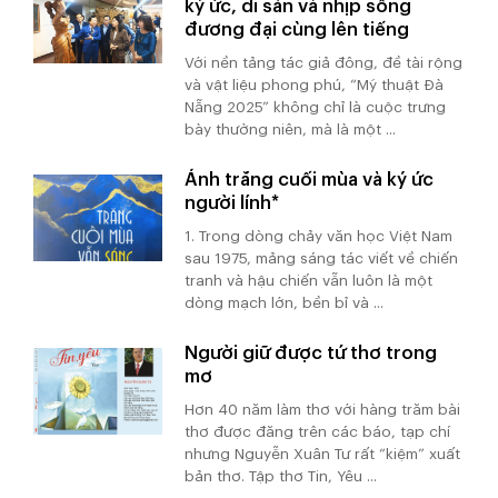
ký ức, di sản và nhịp sống
đương đại cùng lên tiếng
Với nền tảng tác giả đông, đề tài rộng
và vật liệu phong phú, “Mỹ thuật Đà
Nẵng 2025” không chỉ là cuộc trưng
bày thường niên, mà là một ...
Ánh trăng cuối mùa và ký ức
người lính*
1. Trong dòng chảy văn học Việt Nam
sau 1975, mảng sáng tác viết về chiến
tranh và hậu chiến vẫn luôn là một
dòng mạch lớn, bền bỉ và ...
Người giữ được tứ thơ trong
mơ
Hơn 40 năm làm thơ với hàng trăm bài
thơ được đăng trên các báo, tạp chí
nhưng Nguyễn Xuân Tư rất “kiệm” xuất
bản thơ. Tập thơ Tin, Yêu ...