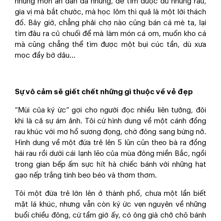
những món ăn dân dã nhưng, để tìm được đủ những rau,
gia vị mà bắt chước, mà học lỏm thì quả là một lời thách
đố. Bây giờ, chẳng phải chợ nào cũng bán cá mè ta, lại
tìm đâu ra củ chuối để mà làm món cá om, muốn kho cá
mà cũng chẳng thể tìm được một bụi cúc tần, dù xưa
mọc đầy bờ dậu...
Sự vô cảm sẽ giết chết những gì thuộc về vẻ đẹp
“Mùi của ký ức” gợi cho người đọc nhiều liên tưởng, đôi
khi là cả sự ám ảnh. Tôi cứ hình dung về một cánh đồng
rau khúc với mơ hồ sương đọng, chờ đông sang bừng nở.
Hình dung về một đứa trẻ lên 5 lũn cũn theo bà ra đồng
hái rau rồi dưới cái lạnh lẽo của mùa đông miền Bắc, ngồi
trong gian bếp ấm sực hít hà chiếc bánh với những hạt
gạo nếp trắng tinh beo béo và thơm thơm.
Tôi một đứa trẻ lớn lên ở thành phố, chưa một lần biết
mặt lá khúc, nhưng vẫn còn ký ức vẹn nguyên về những
buổi chiều đông, cứ tầm giờ ấy, có ông già chở chõ bánh