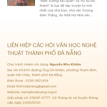
"Nam Xương tửu quán" và "Ký sự Đà
thành" là tựa đề tập truyện ký mới
nhất của nhà báo, nhà văn Trương
Điện Thắng, do NXB Hội Nhà văn ...
LIÊN HIỆP CÁC HỘI VĂN HỌC NGHỆ
THUẬT THÀNH PHỐ ĐÀ NẴNG
Chịu trách nhiệm nội dung:
Nguyễn Nho Khiêm
Địa chỉ: K54/10 đường Ông Ích Khiêm, phường Thanh Bình,
quận Hải Châu, thành phố Đà Nẵng
Điện thoại : 0236-3821434
Email:
lhvhntdanang@gmail.com
Website: vannghedanang.org.vn
Giấy phép số 479/GP-STTTT Sở Thông tin và Truyền thông
cấp ngày 22/05/2020