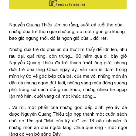
Nguyễn Quang Thiều tâm sự rằng, suốt cả tuổi thơ của
những đứa trẻ thôn quê như ông, có một ngọn gió không
bao giờ ngưng thổi, đó là ngọn gió của… đói rét.
Những đứa trẻ đó phải ăn đủ thứ tìm thấy để lớn lên, như
rau dại, quả rừng, côn trùng… 60 năm qua đi, bây giờ
Nguyễn Quang Thiều đã trở thành “một ông già”, nhưng
đứa trẻ của làng Chùa ngày ấy, vẫn còn in đậm trong
mình ký ức về góc bếp của bà, của mẹ với những món ăn
dân dã nhưng ngon đứt lưỡi, những sáng mùa đông sương
phủ trắng cả cánh đồng rau khúc, những chiều hè ngụp
lặn mò hến, cười vang cả một khúc sông…
…Và rồi, một phần của những góc bếp bình yên ấy đã
được Nguyễn Quang Thiều tập hợp thành một cuốn sách
nhỏ có tên gọi “Mùi của ký ức” với 18 câu chuyện là
những món ăn của người làng Chùa quê ông - một ngôi
làng cổ ven bờ sông Đáy.