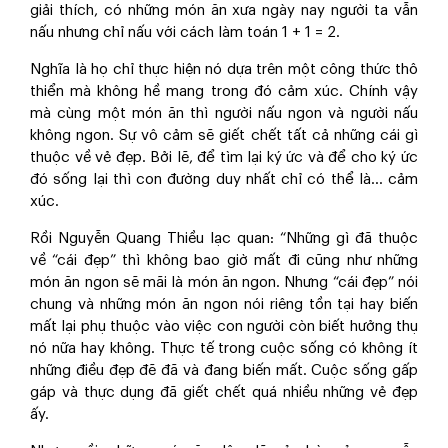
giải thích, có những món ăn xưa ngày nay người ta vẫn
nấu nhưng chỉ nấu với cách làm toán 1 + 1 = 2.
Nghĩa là họ chỉ thực hiện nó dựa trên một công thức thô
thiển mà không hề mang trong đó cảm xúc. Chính vậy
mà cùng một món ăn thì người nấu ngon và người nấu
không ngon. Sự vô cảm sẽ giết chết tất cả những cái gì
thuộc về vẻ đẹp. Bởi lẽ, để tìm lại ký ức và để cho ký ức
đó sống lại thì con đường duy nhất chỉ có thể là… cảm
xúc.
Rồi Nguyễn Quang Thiều lạc quan: “Những gì đã thuộc
về “cái đẹp” thì không bao giờ mất đi cũng như những
món ăn ngon sẽ mãi là món ăn ngon. Nhưng “cái đẹp” nói
chung và những món ăn ngon nói riêng tồn tại hay biến
mất lại phụ thuộc vào việc con người còn biết hưởng thụ
nó nữa hay không. Thực tế trong cuộc sống có không ít
những điều đẹp đẽ đã và đang biến mất. Cuộc sống gấp
gáp và thực dụng đã giết chết quá nhiều những vẻ đẹp
ấy.