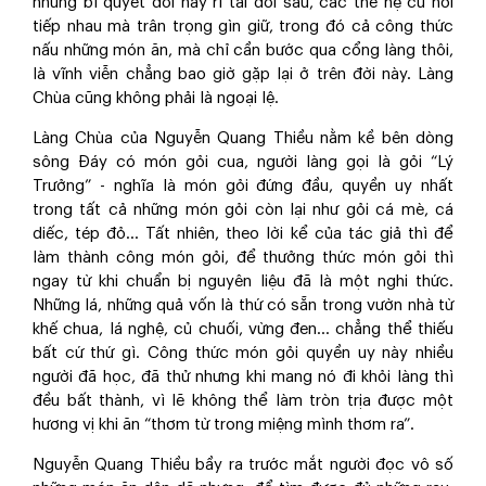
những bí quyết đời này rỉ tai đời sau, các thế hệ cứ nối
tiếp nhau mà trân trọng gìn giữ, trong đó cả công thức
nấu những món ăn, mà chỉ cần bước qua cổng làng thôi,
là vĩnh viễn chẳng bao giờ gặp lại ở trên đời này. Làng
Chùa cũng không phải là ngoại lệ.
Làng Chùa của Nguyễn Quang Thiều nằm kề bên dòng
sông Đáy có món gỏi cua, người làng gọi là gỏi “Lý
Trưởng” - nghĩa là món gỏi đứng đầu, quyền uy nhất
trong tất cả những món gỏi còn lại như gỏi cá mè, cá
diếc, tép đỏ… Tất nhiên, theo lời kể của tác giả thì để
làm thành công món gỏi, để thưởng thức món gỏi thì
ngay từ khi chuẩn bị nguyên liệu đã là một nghi thức.
Những lá, những quả vốn là thứ có sẵn trong vườn nhà từ
khế chua, lá nghệ, củ chuối, vừng đen… chẳng thể thiếu
bất cứ thứ gì. Công thức món gỏi quyền uy này nhiều
người đã học, đã thử nhưng khi mang nó đi khỏi làng thì
đều bất thành, vì lẽ không thể làm tròn trịa được một
hương vị khi ăn “thơm từ trong miệng mình thơm ra”.
Nguyễn Quang Thiều bầy ra trước mắt người đọc vô số