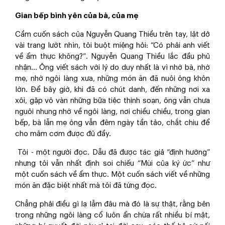
Gian bếp bình yên của bà, của mẹ
Cầm cuốn sách của Nguyễn Quang Thiều trên tay, lật dở
vài trang lướt nhìn, tôi buột miệng hỏi: “Có phải anh viết
về ẩm thực không?”. Nguyễn Quang Thiều lắc đầu phủ
nhận... Ông viết sách với lý do duy nhất là vì nhớ bà, nhớ
mẹ, nhớ ngôi làng xưa, những món ăn đã nuôi ông khôn
lớn. Để bây giờ, khi đã có chút danh, đến những nơi xa
xôi, gặp vô vàn những bữa tiệc thịnh soạn, ông vẫn chưa
nguôi nhung nhớ về ngôi làng, nơi chiều chiều, trong gian
bếp, bà lẫn mẹ ông vẫn đêm ngày tần tảo, chắt chiu để
cho mâm cơm được đủ đầy.
Tôi - một người đọc. Dẫu đã được tác giả “định hướng”
nhưng tôi vẫn nhất định soi chiếu “Mùi của ký ức” như
một cuốn sách về ẩm thực. Một cuốn sách viết về những
món ăn đặc biệt nhất mà tôi đã từng đọc.
Chẳng phải điều gì lạ lẫm đâu mà đó là sự thật, rằng bên
trong những ngôi làng cổ luôn ẩn chứa rất nhiều bí mật,