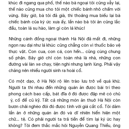
khúc đi ngang qua phố, thế nào bà ngoại tôi cũng vẫy lại,
thế nào cũng mua cho tôi một chiếc bánh nhỏ chấm với
vừng. Bây giờ, bà tôi đã già, thi thoảng mua biếu lại bà
chiếc bánh của ký ức xưa ấy, lần nào bà tôi ăn cũng lắc
đầu, toàn lá su hào, làm gì còn lá khúc!
Những cánh đồng ngoại thành Hà Nội đã mất đi, những
ngọn rau dại như lá khúc cũng chẳng còn vì thuốc bảo vệ
thực vật. Con cua, con cá, con hến… cũng cùng chung
số phận. Bây giờ chỉ còn toàn nhà là nhà, những con
đường vài làn xe chạy, tiện nghi nhưng lạnh lùng. Phải vậy
chăng nên nhiều người sinh ra hoài cổ.
Có một dạo, ở Hà Nội rộ lên trào lưu trở về quá khứ.
Người ta thi nhau đến những quán ăn được bài trí theo
phong cách bao cấp, bát đĩa ở đó được đập mẻ có chủ
ý, cố để cũ kỹ. Tất cả những món ăn thuở Hà Nội còn
bươn chải nghèo đói đó được tính với giá cắt cổ. Tôi dăm
lần ăn ở những quán ăn đó và dĩ nhiên hiển hiện một
chữ… tệ. Có phải người ta trả tiền để tìm lại ký ức hay
không? Tôi đem thắc mắc hỏi Nguyễn Quang Thiều, ông