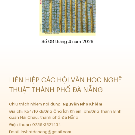
Số 08 tháng 4 năm 2026
LIÊN HIỆP CÁC HỘI VĂN HỌC NGHỆ
THUẬT THÀNH PHỐ ĐÀ NẴNG
Chịu trách nhiệm nội dung:
Nguyễn Nho Khiêm
Địa chỉ: K54/10 đường Ông Ích Khiêm, phường Thanh Bình,
quận Hải Châu, thành phố Đà Nẵng
Điện thoại : 0236-3821434
Email:
lhvhntdanang@gmail.com