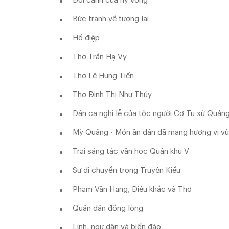
Đôi cánh của hy vọng
Bức tranh về tương lai
Hồ điệp
Thơ Trần Hạ Vy
Thơ Lê Hưng Tiến
Thơ Đinh Thị Như Thúy
Dân ca nghi lễ của tộc người Cơ Tu xứ Quản
Mỳ Quảng - Món ăn dân dã mang hương vị vù
Trại sáng tác văn học Quân khu V
Sự di chuyển trong Truyện Kiều
Phạm Văn Hạng, Điêu khắc và Thơ
Quân dân đồng lòng
Lính, ngư dân và biển đảo