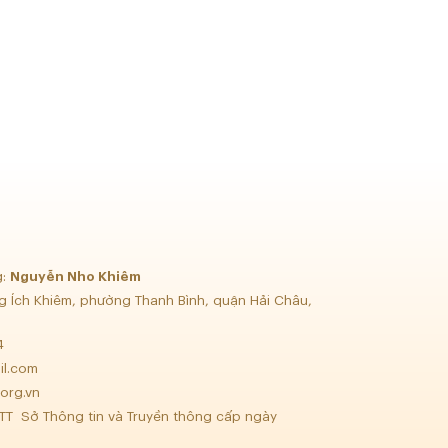
g:
Nguyễn Nho Khiêm
g Ích Khiêm, phường Thanh Bình, quận Hải Châu,
34
il.com
org.vn
TT Sở Thông tin và Truyền thông cấp ngày