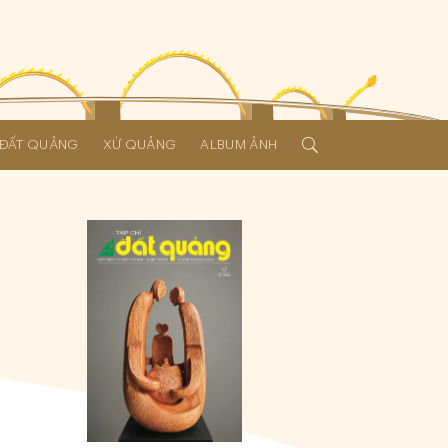
Í ĐẤT QUẢNG
XỨ QUẢNG
ALBUM ẢNH