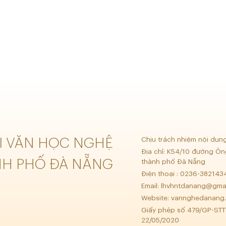
ỘI VĂN HỌC NGHỆ
Chịu trách nhiệm nội dun
Địa chỉ: K54/10 đường Ôn
NH PHỐ ĐÀ NẴNG
thành phố Đà Nẵng
Điện thoại : 0236-38214
Email:
lhvhntdanang@gma
Website: vannghedanang.
Giấy phép số 479/GP-STT
22/05/2020