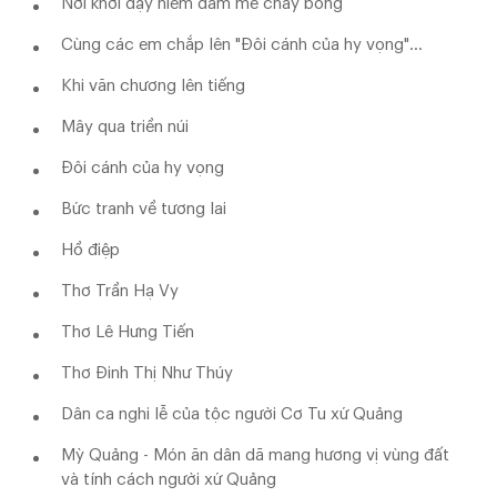
Nơi khơi dậy niềm đam mê cháy bỏng
Cùng các em chắp lên "Đôi cánh của hy vọng"...
Khi văn chương lên tiếng
Mây qua triền núi
Đôi cánh của hy vọng
Bức tranh về tương lai
Hồ điệp
Thơ Trần Hạ Vy
Thơ Lê Hưng Tiến
Thơ Đinh Thị Như Thúy
Dân ca nghi lễ của tộc người Cơ Tu xứ Quảng
Mỳ Quảng - Món ăn dân dã mang hương vị vùng đất
và tính cách người xứ Quảng