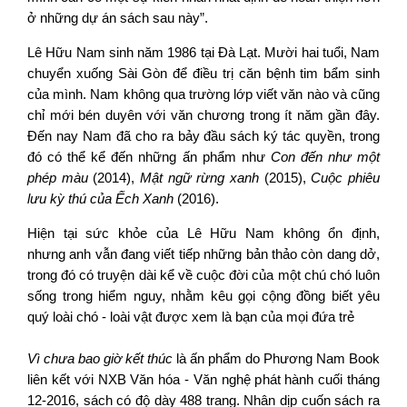
ở những dự án sách sau này”.
Lê Hữu Nam sinh năm 1986 tại Đà Lạt. Mười hai tuổi, Nam
chuyển xuống Sài Gòn để điều trị căn bệnh tim bẩm sinh
của mình. Nam không qua trường lớp viết văn nào và cũng
chỉ mới bén duyên với văn chương trong ít năm gần đây.
Đến nay Nam đã cho ra bảy đầu sách ký tác quyền, trong
đó có thể kể đến những ấn phẩm như
Con đến như một
phép màu
(2014),
Mật ngữ rừng xanh
(2015),
Cuộc phiêu
lưu kỳ thú của Ếch Xanh
(2016).
Hiện tại sức khỏe của Lê Hữu Nam không ổn định,
nhưng anh vẫn đang viết tiếp những bản thảo còn dang dở,
trong đó có truyện dài kể về cuộc đời của một chú chó luôn
sống trong hiểm nguy, nhằm kêu gọi cộng đồng biết yêu
quý loài chó - loài vật được xem là bạn của mọi đứa trẻ
Vì chưa bao giờ kết thúc
là ấn phẩm do Phương Nam Book
liên kết với NXB Văn hóa - Văn nghệ phát hành cuối tháng
12-2016, sách có độ dày 488 trang. Nhân dịp cuốn sách ra