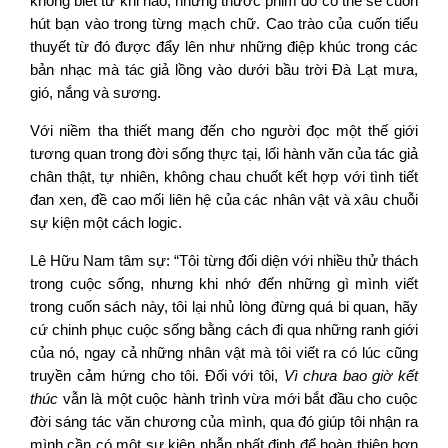
không biết từ khi nào, những thước phim đó có thể sẽ cuốn
hút bạn vào trong từng mạch chữ. Cao trào của cuốn tiểu
thuyết từ đó được đẩy lên như những điệp khúc trong các
bản nhạc mà tác giả lồng vào dưới bầu trời Đà Lạt mưa,
gió, nắng và sương.
Với niềm tha thiết mang đến cho người đọc một thế giới
tương quan trong đời sống thực tại, lối hành văn của tác giả
chân thật, tự nhiên, không chau chuốt kết hợp với tình tiết
đan xen, đề cao mối liên hệ của các nhân vật và xâu chuỗi
sự kiện một cách logic.
Lê Hữu Nam tâm sự: “Tôi từng đối diện với nhiều thử thách
trong cuộc sống, nhưng khi nhớ đến những gì mình viết
trong cuốn sách này, tôi lại nhủ lòng đừng quá bi quan, hãy
cứ chinh phục cuộc sống bằng cách đi qua những ranh giới
của nó, ngay cả những nhân vật mà tôi viết ra có lúc cũng
truyền cảm hứng cho tôi. Đối với tôi,
Vì chưa bao giờ kết
thúc
vẫn là một cuộc hành trình vừa mới bắt đầu cho cuộc
đời sáng tác văn chương của mình, qua đó giúp tôi nhận ra
mình cần có một sự kiên nhẫn nhất định để hoàn thiện hơn