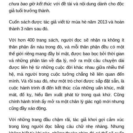
chưa bao giờ kết thúc
với đề tài và nội dung dành cho độc
giả tuổi trưởng thành.
Cuốn sách được tác giả viết từ mùa hè năm 2013 và hoàn
thành 3 năm sau đó.
Với hơn 400 trang sách, người đọc sẽ nhận ra không ít
thân phận ẩn náu trong đó, và mỗi thân phận đều có một
thế giới riêng mang đầy bí mật, được bao bọc bởi thời gian
và những phân tán về địa lý, mở ra một câu chuyện dài
được liên hệ từ những cuộc đời khác nhau giữa nhiều thế
hệ, mà người trong cuộc tưởng chẳng hề liên quan đến
mình. Và rồi sau đó, như một trò chơi được sắp đặt sẵn, là
cuộc hành trình đi đến kết thúc của những uẩn khúc, mất
mát, đố kỵ, hiểu lầm xuất phát từ trong quá khứ. Cũng
chính hành trình ấy mở ra một chân lý giác ngộ mới nhưng
cũng đầy xáo động.
Với những trang đầu chậm rãi, tác giả khơi gợi cảm xúc
trong lòng người đọc bằng câu chữ nhẹ nhàng. Nhưng