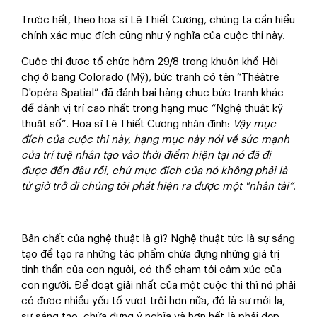
Trước hết, theo họa sĩ Lê Thiết Cương, chúng ta cần hiểu
chính xác mục đích cũng như ý nghĩa của cuộc thi này.
Cuộc thi được tổ chức hôm 29/8 trong khuôn khổ Hội
chợ ở bang Colorado (Mỹ), bức tranh có tên “Théâtre
D'opéra Spatial” đã đánh bại hàng chục bức tranh khác
để dành vị trí cao nhất trong hạng mục “Nghệ thuật kỹ
thuật số”. Họa sĩ Lê Thiết Cương nhận định:
Vậy mục
đích của cuộc thi này, hạng mục này nói về sức mạnh
của trí tuệ nhân tạo vào thời điểm hiện tại nó đã đi
được đến đâu rồi, chứ mục đích của nó không phải là
từ giờ trở đi chúng tôi phát hiện ra được một "nhân tài”
.
Bản chất của nghệ thuật là gì? Nghệ thuật tức là sự sáng
tạo để tạo ra những tác phẩm chứa đựng những giá trị
tinh thần của con người, có thể chạm tới cảm xúc của
con người. Để đoạt giải nhất của một cuộc thi thì nó phải
có được nhiều yếu tố vượt trội hơn nữa, đó là sự mới lạ,
sự sáng tạo, chứa đựng ý nghĩa và hơn hết là phải đẹp.