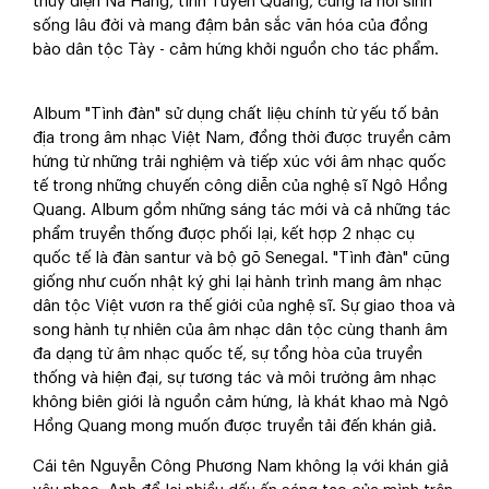
thủy điện Na Hang, tỉnh Tuyên Quang, cũng là nơi sinh
sống lâu đời và mang đậm bản sắc văn hóa của đồng
bào dân tộc Tày - cảm hứng khởi nguồn cho tác phẩm.
Album "Tình đàn" sử dụng chất liệu chính từ yếu tố bản
địa trong âm nhạc Việt Nam, đồng thời được truyền cảm
hứng từ những trải nghiệm và tiếp xúc với âm nhạc quốc
tế trong những chuyến công diễn của nghệ sĩ Ngô Hồng
Quang. Album gồm những sáng tác mới và cả những tác
phẩm truyền thống được phối lại, kết hợp 2 nhạc cụ
quốc tế là đàn santur và bộ gõ Senegal. "Tình đàn" cũng
giống như cuốn nhật ký ghi lại hành trình mang âm nhạc
dân tộc Việt vươn ra thế giới của nghệ sĩ. Sự giao thoa và
song hành tự nhiên của âm nhạc dân tộc cùng thanh âm
đa dạng từ âm nhạc quốc tế, sự tổng hòa của truyền
thống và hiện đại, sự tương tác và môi trường âm nhạc
không biên giới là nguồn cảm hứng, là khát khao mà Ngô
Hồng Quang mong muốn được truyền tải đến khán giả.
Cái tên Nguyễn Công Phương Nam không lạ với khán giả