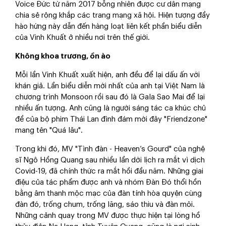
Voice Đức từ năm 2017 bỗng nhiên được cư dân mạng
chia sẻ rộng khắp các trang mạng xã hội. Hiện tượng đầy
hào hứng này dẫn đến hàng loạt liên kết phần biểu diễn
của Vinh Khuất ở nhiều nơi trên thế giới.
Không khoa trương, ồn ào
Mỗi lần Vinh Khuất xuất hiện, anh đều để lại dấu ấn với
khán giả. Lần biểu diễn mới nhất của anh tại Việt Nam là
chương trình Monsoon rồi sau đó là Gala Sao Mai để lại
nhiều ấn tượng. Anh cũng là người sáng tác ca khúc chủ
đề của bộ phim Thái Lan đình đám mới đây "Friendzone"
mang tên "Quá lâu".
Trong khi đó, MV "Tình đàn - Heaven’s Gourd" của nghệ
sĩ Ngô Hồng Quang sau nhiều lần dời lịch ra mắt vì dịch
Covid-19, đã chính thức ra mắt hồi đầu năm. Những giai
điệu của tác phẩm được anh và nhóm Đàn Đó thổi hồn
bằng âm thanh mộc mạc của đàn tính hòa quyện cùng
đàn đó, trống chum, trống lăng, sáo thiu và đàn môi.
Những cảnh quay trong MV được thực hiện tại lòng hồ