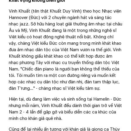
Khát vọng không biên giới
Vinh Khuất (tên thật Khuất Duy Vinh) theo học Nhạc viện
Hannover (Đức) với 2 chuyên ngành hát và sáng tác
nhạc jazz. Sở hữu hàng loạt giải thưởng âm nhạc tại châu
Âu và Mỹ, Vinh Khuất đang là một trong những nghệ sĩ
Việt kiều có hoạt động nghệ thuật nổi bật. Không chỉ
vậy, chàng Việt kiều Đức còn mang trong mình khát khao
đưa âm nhạc dân tộc của Việt Nam vươn ra thế giới. Vinh
Khuất không giấu khát khao có thể kết hợp được âm
nhạc phương Tây với nhạc cụ truyền thống dân tộc Việt
Nam. "Chiếc đàn piano là người bạn không thể thiếu của
tôi. Tôi muốn tìm ra một con đường riêng và muốn kết
hợp các nhạc cụ dân tộc như đàn nhị, đàn tam thập lục,
đàn T’rưng..." - chàng nhạc sĩ Việt kiều tâm sự.
Hiện tại, dù đang làm việc và sinh sống tại Hamelin - Đức
nhưng mỗi năm, Vinh Khuất đều dành thời gian trở về Việt
Nam 2 - 4 lần để gặp gỡ và biểu diễn các ca khúc của
mình cho khán giả quê nhà.
Cũng để lại nhiều ấn tượng với khán giả là giọng ca Thùy