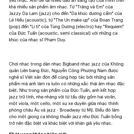
yêu nhạc. Anh để lại nhiều dấu ấn sáng tạo của mình trên
khá nhiều sản phẩm âm nhạc. Từ "Trăng và Em" của
Jazzy Dạ Lam (jazz) cho đến "Dạ khúc dương cầm" của
Lê Hiếu (acoustic), từ "The Un make-up" của Đoan Trang
(pop) đến "Li ti" của Tùng Dương (electro) hay "Requiem"
của Đức Tuấn (acoustic, semi classical) với những ca
khúc của nhạc sĩ Phạm Duy.
Chơi nhạc trong dàn nhạc Bigband nhạc jazz của Không
quân Liên bang Đức, Nguyễn Công Phương Nam được
nghệ sĩ Việt săn đón để cùng hợp tác bởi những sản
phẩm mà anh làm ra luôn có những sắc thái âm nhạc đặc
biệt. Như trong sản phẩm của Đức Tuấn, anh kết hợp
jazz trữ tình, nhẹ nhàng với tứ tấu dây gồm hai violin,
một viola, một cello, một sự xe duyên giữa nhạc thính
phòng châu Âu và jazz - Broadway từ Mỹ. Điều đó làm
cho một giọng ca không thuần jazz như Đức Tuấn bỗng
trở nên đặc biệt và khác biệt với khán giả yêu nhạc.