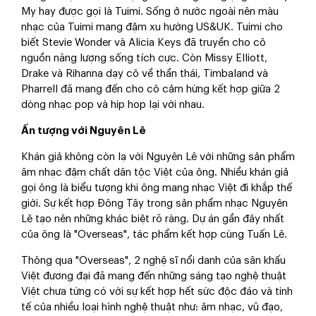
My hay được gọi là Tuimi. Sống ở nước ngoài nên màu
nhạc của Tuimi mang đậm xu hướng US&UK. Tuimi cho
biết Stevie Wonder và Alicia Keys đã truyền cho cô
nguồn năng lượng sống tích cực. Còn Missy Elliott,
Drake và Rihanna dạy cô về thần thái, Timbaland và
Pharrell đã mang đến cho cô cảm hứng kết hợp giữa 2
dòng nhạc pop và hip hop lại với nhau.
Ấn tượng với Nguyên Lê
Khán giả không còn lạ với Nguyên Lê với những sản phẩm
âm nhạc đậm chất dân tộc Việt của ông. Nhiều khán giả
gọi ông là biểu tượng khi ông mang nhạc Việt đi khắp thế
giới. Sự kết hợp Đông Tây trong sản phẩm nhạc Nguyên
Lê tạo nên những khác biệt rõ ràng. Dự án gần đây nhất
của ông là "Overseas", tác phẩm kết hợp cùng Tuấn Lê.
Thông qua "Overseas", 2 nghệ sĩ nổi danh của sân khấu
Việt đương đại đã mang đến những sáng tạo nghệ thuật
Việt chưa từng có với sự kết hợp hết sức độc đáo và tinh
tế của nhiều loại hình nghệ thuật như: âm nhạc, vũ đạo,