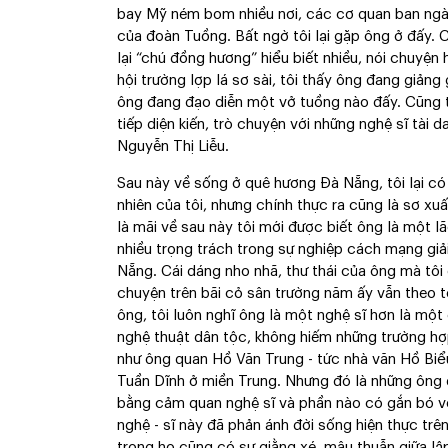
bay Mỹ ném bom nhiều nơi, các cơ quan ban ngàn
của đoàn Tuồng. Bất ngờ tôi lại gặp ông ở đấy. C
lại “chú đồng hương” hiểu biết nhiều, nói chuyện
hội trường lợp lá sơ sài, tôi thấy ông đang giảng
ông đang đạo diễn một vở tuồng nào đấy. Cũng t
tiếp diện kiến, trò chuyện với những nghệ sĩ tài 
Nguyễn Thị Liễu.
Sau này về sống ở quê hương Đà Nẵng, tôi lại có 
nhiên của tôi, nhưng chính thực ra cũng là sơ xuấ
là mãi về sau này tôi mới được biết ông là một l
nhiều trọng trách trong sự nghiệp cách mạng g
Nẵng. Cái dáng nho nhã, thư thái của ông mà tôi
chuyện trên bãi cỏ sân trường năm ấy vẫn theo tô
ông, tôi luôn nghĩ ông là một nghệ sĩ hơn là một
nghệ thuật dân tộc, không hiếm những trường hợ
như ông quan Hồ Văn Trung - tức nhà văn Hồ Bi
Tuần Dĩnh ở miền Trung. Nhưng đó là những ông
bằng cảm quan nghệ sĩ và phần nào có gắn bó vớ
nghệ - sĩ này đã phản ánh đời sống hiện thực trê
trong họ cũng có sự giằng xé, mâu thuẫn giữa lập