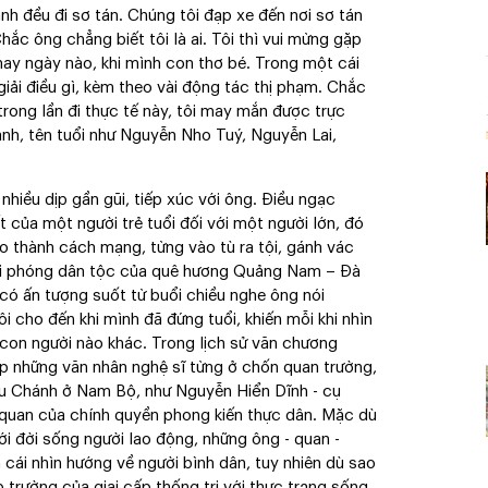
h đều đi sơ tán. Chúng tôi đạp xe đến nơi sơ tán
hắc ông chẳng biết tôi là ai. Tôi thì vui mừng gặp
 hay ngày nào, khi mình con thơ bé. Trong một cái
 giải điều gì, kèm theo vài động tác thị phạm. Chắc
rong lần đi thực tế này, tôi may mắn được trực
danh, tên tuổi như Nguyễn Nho Tuý, Nguyễn Lai,
nhiều dịp gần gũi, tiếp xúc với ông. Điều ngạc
t của một người trẻ tuổi đối với một người lớn, đó
ão thành cách mạng, từng vào tù ra tội, gánh vác
iải phóng dân tộc của quê hương Quảng Nam – Đà
 có ấn tượng suốt từ buổi chiều nghe ông nói
i cho đến khi mình đã đứng tuổi, khiến mỗi khi nhìn
 con người nào khác. Trong lịch sử văn chương
p những văn nhân nghệ sĩ từng ở chốn quan trường,
ểu Chánh ở Nam Bộ, như Nguyễn Hiển Dĩnh - cụ
 quan của chính quyền phong kiến thực dân. Mặc dù
i đời sống người lao động, những ông - quan -
n cái nhìn hướng về người bình dân, tuy nhiên dù sao
 trường của giai cấp thống trị với thực trạng sống