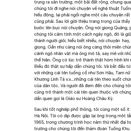
trung ra sân trường, một bãi đất rộng, chung qua
chúng tôi đi nghe nói chuyện về nghệ thuật Tuồng 
hiếu động, lại phải ngồi nghe một câu chuyện rất
cũng phải. Sau lời giới thiệu trang trọng của th
bước lên bục nói chuyện. Ông nói giọng Quảng, p
chúng tôi cảm tình một cách ngây ngô, đó là giữa
thành người giỏi, hiểu biết nhiều, nói chuyện hay
giọng. Gần như càng nói ông càng thôi miên chúng
cảnh ngộ nhân vật mà ông mô tả, say mê với nhữ
thể hiện. Ông có lúc trở thành thật hóm hỉnh kh
Điều đó thật sự hấp dẫn chúng tôi. Và bắt đầu từ
với những cái tên tuồng cổ như Sơn Hậu, Tam nữ
Khương Linh Tá v.v…những cái tên theo suốt chún
của dân tộc. Và người đã đem đến cho chúng tôi
cũng trở thành một cái tên quen thuộc với chún
dần quen gọi là Giáo sư Hoàng Châu Ký.
Sau khi tốt nghiệp phổ thông, tôi cùng một số 
Hà Nội. Tôi có dịp được gặp lại ông trong một l
1965, trong chương trình học năm thứ nhất đại h
trường cho chúng tôi đến thăm đoàn Tuồng Khu N