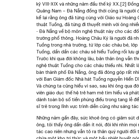
kỷ VIII-XIX và những năm đầu thế kỷ XX.
[2]
Đồng 
Quảng Nam – Đà Nẵng đồng thời cũng là người đ
kể lại rằng ông đã từng cùng với Giáo sư Hoàng
thuật Tuồng, đã từng đi thuyết minh với ông nh
- Đà Nẵng về bộ môn nghệ thuật này cho các đối
trường phổ thông. Hoàng Châu Ký là người đã nhi
Tuồng trong nhà trường, từ lớp các cháu bé, lớp
Tuồng, dần dần các cháu sẽ hiểu Tuồng rồi lưu g
Trước khi qua đời không lâu, bản thân ông vẫn t
nghệ thuật Tuồng cho các cháu thiếu nhi. Nhất là
bàn thành phố Đà Nẵng, ông đã đóng góp rất nhiề
với Ban Giám đốc Nhà hát Tuồng nguyễn Hiển Dĩ
Và chúng ta cũng hiểu vì sao, sau khi ông qua đờ
viên giáo dục thế hệ trẻ ham mê tìm hiểu và phá
dành toàn bộ số tiền phúng điếu trong tang lễ đ
sĩ trẻ trong lĩnh vực trình diễn cũng như sáng tác
Những năm gần đây, sức khoẻ ông có giảm sút dầ
ông, tôi thấy ông dần dần ít nói, đôi khi nhìn mọ
tác cao niên nhưng vẫn tỏ ra thân quý người đối t
chứa một kho tri thức và một bầu nhiệt huyết nó