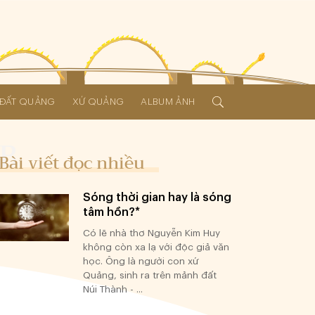
Í ĐẤT QUẢNG
XỨ QUẢNG
ALBUM ẢNH
Bài viết đọc nhiều
Sóng thời gian hay là sóng
tâm hồn?*
Có lẽ nhà thơ Nguyễn Kim Huy
không còn xa lạ với độc giả văn
học. Ông là người con xứ
Quảng, sinh ra trên mảnh đất
Núi Thành - ...