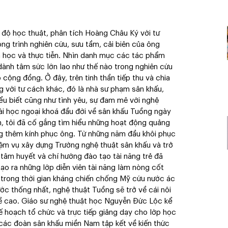
độ học thuật, phân tích Hoàng Châu Ký với tư
ng trình nghiên cứu, sưu tầm, cải biên của ông
oa học và thực tiễn. Nhìn danh mục các tác phẩm
ành tâm sức lớn lao như thế nào trong nghiên cứu
cộng đồng. Ở đây, trên tinh thần tiếp thu và chia
ng với tư cách khác, đó là nhà sư phạm sân khấu,
iểu biết cũng như tình yêu, sự đam mê với nghệ
ài học ngoại khoá đầu đời về sân khấu Tuồng ngày
, tôi đã cố gắng tìm hiểu những hoạt động quảng
 thêm kính phục ông. Từ những năm đầu khôi phục
hiệm vụ xây dựng Trường nghệ thuật sân khấu và trở
 tâm huyết và chí hướng đào tạo tài năng trẻ đã
tạo ra những lớp diễn viên tài năng làm nòng cốt
 trong thời gian kháng chiến chống Mỹ cứu nước ác
ớc thống nhất, nghệ thuật Tuồng sẽ trở về cái nôi
ghề cao. Giáo sư nghệ thuật học Nguyễn Đức Lộc kể
ế hoạch tổ chức và trực tiếp giảng dạy cho lớp học
 các đoàn sân khấu miền Nam tập kết về kiến thức