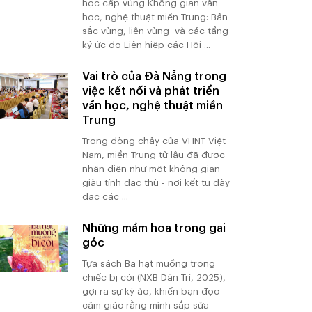
học cấp vùng Không gian văn
học, nghệ thuật miền Trung: Bản
sắc vùng, liên vùng và các tầng
ký ức do Liên hiệp các Hội ...
Vai trò của Đà Nẵng trong
việc kết nối và phát triển
văn học, nghệ thuật miền
Trung
Trong dòng chảy của VHNT Việt
Nam, miền Trung từ lâu đã được
nhận diện như một không gian
giàu tính đặc thù - nơi kết tụ dày
đặc các ...
Những mầm hoa trong gai
góc
Tựa sách Ba hạt muồng trong
chiếc bị cói (NXB Dân Trí, 2025),
gợi ra sự kỳ ảo, khiến bạn đọc
cảm giác rằng mình sắp sửa