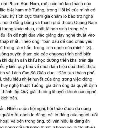
chí Phạm Đức Nam, một cán bộ lão thành của
ặc biệt ham mê Tuồng, trong Hồi ký của mình có
 Châu Ký tích cực tham gia chăm lo bảo trợ nghệ
iều nơi ở đồng bằng và thành phố thuộc Quảng Nam
 tượng khác nhau, nhất là học sinh trong các
ều lần đề nghị đưa việc giảng dạy nghệ thuật vào
 thấp nhất. Theo ông, “ban đầu để các cháu yêu
iữ trong tâm hồn, trong tính cách của mình”
[3]
.
hường xuyên tham gia các chương trình phổ biến
 khi dự án sân khấu học đường triển khai trên địa
u ý kiến quý báu về cách làm hiệu quả thiết thực
nh và Lãnh đạo Sở Giáo dục - Đào tạo thành phố.
i, thấu hiểu nhiệt huyết của ông trong việc động
t huy nghệ thuật Tuồng, gia đình ông đã quyết định
ể thành lập Quỹ giải thưởng khuyến khích các nghệ
 kịch bản.
n. Nhiều cuộc hội nghị, hội thảo được dự cùng
i người một cách lơ đãng, cái lơ đãng của người tuổi
hoại. Và bên trong ông, tôi vẫn hiểu là đang ẩn
ng bỏng đối với nghệ thuật. Không nói được nhiều,