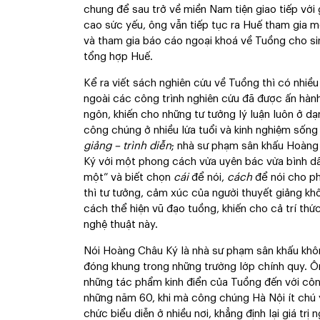
chung để sau trở về miền Nam tiện giao tiếp với 
cao sức yếu, ông vẫn tiếp tục ra Huế tham gia 
và tham gia báo cáo ngoại khoá về Tuồng cho si
tổng hợp Huế.
Kể ra viết sách nghiên cứu về Tuồng thì có nhiều
ngoài các công trình nghiên cứu đã được ấn hành
ngôn, khiến cho những tư tưởng lý luận luôn ở dạ
công chúng ở nhiều lứa tuổi và kinh nghiệm sống 
giảng – trình diễn
; nhà sư phạm sân khấu Hoàng 
Ký với một phong cách vừa uyên bác vừa bình dâ
một” và biết chọn
cái
để nói,
cách
để nói cho p
thì tư tưởng, cảm xúc của người thuyết giảng kh
cách thể hiện vũ đạo tuồng, khiến cho cả trí th
nghệ thuật này.
Nói Hoàng Châu Ký là nhà sư phạm sân khấu khô
đóng khung trong những trường lớp chính quy. Ô
những tác phẩm kinh điển của Tuồng đến với công 
những năm 60, khi mà công chúng Hà Nội ít chú 
chức biểu diễn ở nhiều nơi, khẳng định lại giá trị