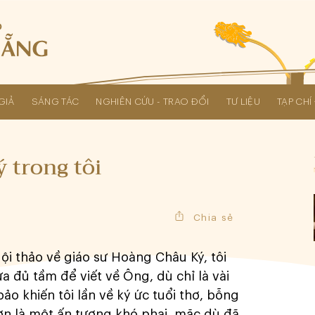
GIẢ
SÁNG TÁC
NGHIÊN CỨU - TRAO ĐỔI
TƯ LIỆU
TẠP CH
Các kỳ Đại hội Liên hiệp Hội
 trong tôi
Chia sẻ
i thảo về giáo sư Hoàng Châu Ký, tôi
ưa đủ tầm để viết về Ông, dù chỉ là vài
ảo khiến tôi lần về ký ức tuổi thơ, bỗng
hơn là một ấn tượng khó phai, mặc dù đã