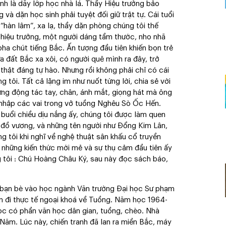
nh là dãy lớp học nhà lá. Thầy Hiệu trưởng bảo
và dặn học sinh phải tuyệt đối giữ trật tự. Cái tuổi
 “hàn lâm”, xa lạ, thầy dặn phòng chúng tôi thế
ầy hiệu trưởng, một người dáng tầm thước, nho nhã
ha chút tiếng Bắc. Ấn tượng đầu tiên khiến bọn trẻ
 đất Bắc xa xôi, có người quê mình ra đây, trở
, thật đáng tự hào. Nhưng rồi không phải chỉ có cái
 tôi. Tất cả lặng im như nuốt từng lời, chia sẻ với
ng động tác tay, chân, ánh mắt, giọng hát mà ông
i nhập các vai trong vở tuồng Nghêu Sò Ốc Hến.
 buổi chiều dịu nắng ấy, chúng tôi được làm quen
 đồ vương, và những tên người như Đổng Kim Lân,
g tôi khi nghĩ về nghệ thuật sân khấu cổ truyền
 những kiến thức mới mẻ và sự thụ cảm đầu tiên ấy
g tôi : Chú Hoàng Châu Ký, sau này đọc sách báo,
ít bạn bè vào học ngành Văn trường Đại học Sư phạm
ần đi thực tế ngoại khoá về Tuồng. Năm học 1964-
ọc có phần văn học dân gian, tuồng, chèo. Nhà
ăm. Lúc này, chiến tranh đã lan ra miền Bắc, máy