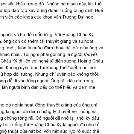
giới sân khấu trong đó. Những năm sau này, khi tuổi
mở lớp đào tạo xây dựng đoàn Tuồng cung đình Huế
nh viên các khoá của khoa Văn Trường Đại học
 người, và họ đều nổi tiếng. Với Hoàng Châu Ký,
, ông còn có thêm tài thuyết giảng và sự hoạt
ng “mở”, luôn là cuộc đàm thoại dài dài giữa ông và
khác nhau. Tôi nghĩ phải gọi ông là người
thuyết
Châu Ký đi liền với nghệ sĩ diễn xướng Hoàng Châu
n. Không uyên bác thì không thể “biết mười nói
hù hợp đối tượng. Nhưng chỉ uyên bác không thôi
ông dễ đi vào lòng người. Ông rất dân dã trong
ức lẫn người bình dân đều có thể hiểu và đam mê
ng có nghĩa hoạt động thuyết giảng của ông chỉ
ng là người đã đem những lý thuyết về Tuồng và
chúng rộng rãi. Có người đã nhớ lại, thời kỳ đầu
ý tới Tuồng thì Hoàng Châu Ký là người đã cho tổ
 nghệ thuật của hát bội vốn hết sức rực rỡ suốt thế