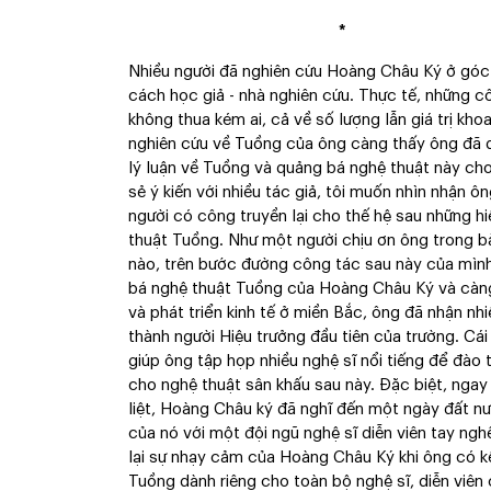
*
Nhiều người đã nghiên cứu Hoàng Châu Ký ở góc 
cách học giả - nhà nghiên cứu. Thực tế, những cô
không thua kém ai, cả về số lượng lẫn giá trị kh
nghiên cứu về Tuồng của ông càng thấy ông đã d
lý luận về Tuồng và quảng bá nghệ thuật này cho 
sẻ ý kiến với nhiều tác giả, tôi muốn nhìn nhận ô
người có công truyền lại cho thế hệ sau những h
thuật Tuồng. Như một người chịu ơn ông trong b
nào, trên bước đường công tác sau này của mình
bá nghệ thuật Tuồng của Hoàng Châu Ký và càng
và phát triển kinh tế ở miền Bắc, ông đã nhận n
thành người Hiệu trưởng đầu tiên của trường. Cái
giúp ông tập họp nhiều nghệ sĩ nổi tiếng để đào 
cho nghệ thuật sân khấu sau này. Đặc biệt, ngay
liệt, Hoàng Châu ký đã nghĩ đến một ngày đất nư
của nó với một đội ngũ nghệ sĩ diễn viên tay n
lại sự nhạy cảm của Hoàng Châu Ký khi ông có k
Tuồng dành riêng cho toàn bộ nghệ sĩ, diễn viên