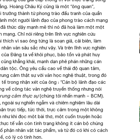
ắng. Hoàng Châu Ký cũng là một “ông quan”,
i trưởng thành từ phong trào đấu tranh của quần
hành một người lãnh đạo của phong trào cách mạng
g đã thức dậy mạnh mẽ thì nó đã hoà làm một một
mạng. Chỉ nói riêng trên lĩnh vực nghiên cứu
thích vì sao ông từng là soạn giả, cải biên, làm
h nhân văn sâu sắc như vậy. Và trên lĩnh vực nghiên
của Đảng ta về khôi phục, bảo tồn và phát huy
g cũng khẳng khái, mạnh dạn phê phán những cán
dân tộc. Ông yêu cầu cao về thái độ quan tâm,
rung cảm thật sự với văn học nghệ thuật, trong đó
 tế trong nhận xét của ông : “Cán bộ lãnh đạo các
ơng về công tác văn nghệ truyền thống nhưng nói
 rung cảm thực sự
(chúng tôi nhấn mạnh – BCM).
, ngoài sự nghiền ngẫm và chiêm nghiệm lâu dài
hận trực tiếp, tức thời, trực cảm trong một không
n như khi đọc một bài thơ, một cuốn truyện hoặc
thực tế vẫn còn tình trạng không ít cán bộ chúng
 số phận nhân vật tác phẩm, và từ đó có khi có cách
ế, có lý có tình hơn.