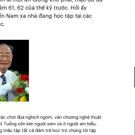
m 61, 62 của thế kỷ trước. Hồi ấy
ền Nam xa nhà đang học tập tại các
ắc.
 hoặc chơi đùa nghịch ngợm, văn chương nghệ thuật
ật Tuồng vốn kén người xem và ít người am hiểu.
g triệu tập tất cả đám trẻ học trò chúng tôi tập