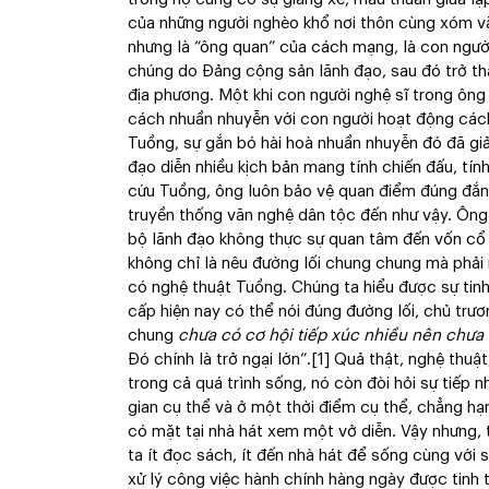
của những người nghèo khổ nơi thôn cùng xóm v
nhưng là “ông quan” của cách mạng, là con ngườ
chúng do Đảng cộng sản lãnh đạo, sau đó trở t
địa phương. Một khi con người nghệ sĩ trong ôn
cách nhuần nhuyễn với con người hoạt động cách 
Tuồng, sự gắn bó hài hoà nhuần nhuyễn đó đã giải 
đạo diễn nhiều kịch bản mang tính chiến đấu, tín
cứu Tuồng, ông luôn bảo vệ quan điểm đúng đắn 
truyền thống văn nghệ dân tộc đến như vậy. Ôn
bộ lãnh đạo không thực sự quan tâm đến vốn cổ 
không chỉ là nêu đường lối chung chung mà phải 
có nghệ thuật Tuồng. Chúng ta hiểu được sự tinh
cấp hiện nay có thể nói đúng đường lối, chủ trư
chung
chưa có cơ hội tiếp xúc nhiều nên chưa
Đó chính là trở ngại lớn”.
[1]
Quả thật, nghệ thuật
trong cả quá trình sống, nó còn đòi hỏi sự tiếp n
gian cụ thể và ở một thời điểm cụ thể, chẳng hạ
có mặt tại nhà hát xem một vở diễn. Vậy nhưng, 
ta ít đọc sách, ít đến nhà hát để sống cùng với
xử lý công việc hành chính hàng ngày được tinh t