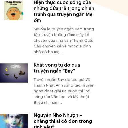
Hiện thực cuộc sống của
những đứa trẻ trong chiến
tranh qua truyện ngắn Mẹ
ốm
Mẹ ốm là truyện ngắn nằm trong
tập truyện Những đám mây kể
chuyện của nhà văn Thanh Quế.
Câu chuyện kể về một gia đình
nhỏ có ba mẹ ...
Khát vọng tự do qua
truyện ngắn “Bay”
Truyện ngắn Bay do tác giả Võ
Thanh Nhật Anh sáng tác. Truyện
ngắn đoạt giải Ba cuộc thi Trại
sáng tác Văn học và Mỹ thuật
thiếu nhi năm ...
Nguyễn Nho Nhượn –
chàng thi sĩ cô đơn trong
tình yêu*