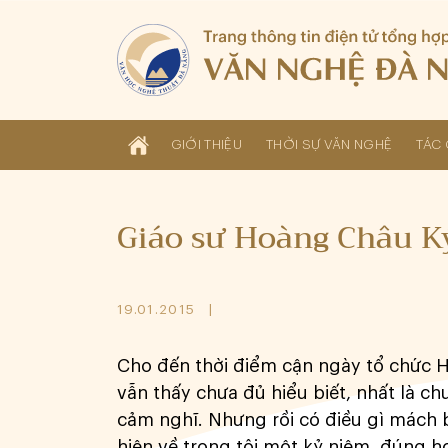
GIỚI THIỆU
THỜI SỰ VĂN NGHỆ
TÁC 
Giáo sư Hoàng Châu Ký
19.01.2015
Cho đến thời điểm cận ngày tổ chức Hộ
vẫn thấy chưa đủ hiểu biết, nhất là ch
cảm nghĩ. Nhưng rồi có điều gì mách b
hiện về trong tôi một kỷ niệm, đúng 