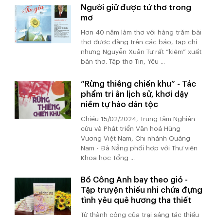
Người giữ được tứ thơ trong
mơ
Hơn 40 năm làm thơ với hàng trăm bài
thơ được đăng trên các báo, tạp chí
nhưng Nguyễn Xuân Tư rất “kiệm” xuất
bản thơ. Tập thơ Tin, Yêu ...
“Rừng thiêng chiến khu” - Tác
phẩm tri ân lịch sử, khơi dậy
niềm tự hào dân tộc
Chiều 15/02/2024, Trung tâm Nghiên
cứu và Phát triển Văn hoá Hùng
Vương Việt Nam, Chi nhánh Quảng
Nam - Đà Nẵng phối hợp với Thư viện
Khoa học Tổng ...
Bồ Công Anh bay theo gió -
Tập truyện thiếu nhi chứa đựng
tình yêu quê hương tha thiết
Từ thành công của trại sáng tác thiếu