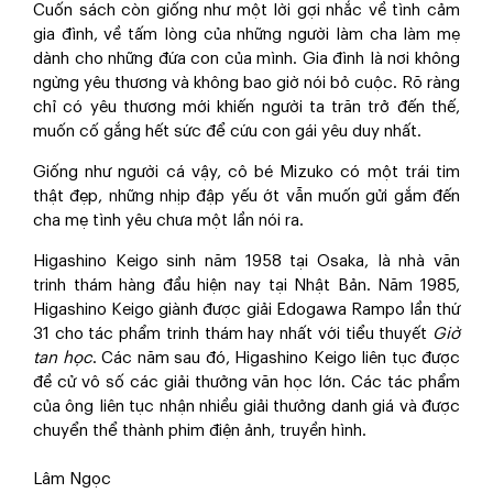
Cuốn sách còn giống như một lời gợi nhắc về tình cảm
gia đình, về tấm lòng của những người làm cha làm mẹ
dành cho những đứa con của mình. Gia đình là nơi không
ngừng yêu thương và không bao giờ nói bỏ cuộc. Rõ ràng
chỉ có yêu thương mới khiến người ta trăn trở đến thế,
muốn cố gắng hết sức để cứu con gái yêu duy nhất.
Giống như người cá vậy, cô bé Mizuko có một trái tim
thật đẹp, những nhịp đập yếu ớt vẫn muốn gửi gắm đến
cha mẹ tình yêu chưa một lần nói ra.
Higashino Keigo sinh năm 1958 tại Osaka, là nhà văn
trinh thám hàng đầu hiện nay tại Nhật Bản. Năm 1985,
Higashino Keigo giành được giải Edogawa Rampo lần thứ
31 cho tác phẩm trinh thám hay nhất với tiểu thuyết
Giờ
tan học
. Các năm sau đó, Higashino Keigo liên tục được
đề cử vô số các giải thưởng văn học lớn. Các tác phẩm
của ông liên tục nhận nhiều giải thưởng danh giá và được
chuyển thể thành phim điện ảnh, truyền hình.
Lâm Ngọc