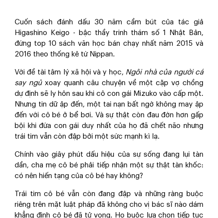
Cuốn sách đánh dấu 30 năm cầm bút của tác giả
Higashino Keigo - bậc thầy trinh thám số 1 Nhật Bản,
đứng top 10 sách văn học bán chạy nhất năm 2015 và
2016 theo thống kê từ Nippan.
Với đề tài tâm lý xã hội và y học,
Ngôi nhà của người cá
say ngủ
xoay quanh câu chuyện về một cặp vợ chồng
dự định sẽ ly hôn sau khi cô con gái Mizuko vào cấp một.
Nhưng tin dữ ập đến, một tai nạn bất ngờ không may ập
đến với cô bé ở bể bơi. Và sự thật còn đau đớn hơn gấp
bội khi đứa con gái duy nhất của họ đã chết não nhưng
trái tim vẫn còn đập bởi một sức mạnh kì lạ.
Chính vào giây phút dấu hiệu của sự sống đang lụi tàn
dần, cha mẹ cô bé phải tiếp nhận một sự thật tàn khốc:
có nên hiến tạng của cô bé hay không?
Trái tim cô bé vẫn còn đang đập và những ràng buộc
riêng trên mặt luật pháp đã không cho vị bác sĩ nào dám
khẳng định cô bé đã tử vong. Họ buộc lựa chọn tiếp tục