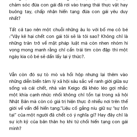
chăm sóc đứa con gái đã rơi vào trạng thái thực vật hay
buông tay, chấp nhận hiến tạng đứa con gái yêu duy
nhất?
Tất cả tạo nên một chuỗi những âu lo với bố mẹ cô bé
:“Vậy kẻ hại chết con gái tôi sẽ là tôi sao? Không chỉ là
những trăn trở về mặt pháp luật mà còn nhen nhóm hi
vọng mong manh rằng chỉ cần trái tim còn đập thì một
ngày kia cô bé sẽ dần lấy lại ý thức?.
Vẫn còn đó sự tò mò và hồi hộp nhưng lại thêm vào
những diễn biến tâm lý xã hội sâu sắc về ranh giới giữa sự
sống và cái chết, nhà văn Keigo đã khéo léo gợi nhắc
một khía cạnh nhức nhối không chỉ tồn tại trong xã hội
Nhật Bản mà còn có giá trị hiện thực ở nhiều nơi trên thế
giới về vấn đề hiến tạng.“Liệu cố gắng níu giữ sự “sự tồn
tại” của một người đã chết có ý nghĩa gì? Hay đây chỉ là
sự ích kỷ của bản thân họ khi từ chối hiến tạng con gái
mình?