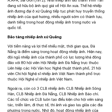
A.APA, Sài Gòn (1972). Nhà nhiếp ảnh lão thành Vĩnh Tân
đang sở hữu bộ ảnh quý giá về Hội An xưa. Thế hệ nhiếp
ảnh đương đại ở xứ Quảng tiếp tục phát huy truyền thống
nhiếp ảnh của quê hương, nhiều người sớm có thành tựu,
danh tiếng trong hoạt động nhiếp ảnh trong nước và
quốc tế.
Bảo tàng nhiếp ảnh xứ Quảng
Với tiềm năng và lợi thế nhiều mặt, thời gian qua, Đà
Nẵng là điểm sáng trong hoạt động nhiếp ảnh. Hiện nay,
đội ngũ nhiếp ảnh của thành phố có lực lượng khá đông
đảo với 80 hội viên Hội Nhiếp ảnh Đà Nẵng trực thuộc
Liên hiệp các Hội Văn học Nghệ thuật thành phố, 21 hội
viên Chi hội Nghệ sĩ nhiếp ảnh Việt Nam thành phố trực
thuộc Hội Nghệ sĩ nhiếp ảnh Việt Nam.
Ngoài ra, còn có 3 CLB nhiếp ảnh: CLB Nhiếp ảnh Sông
Hàn, CLB Nhiếp ảnh Đà Nẵng, CLB Nhiếp ảnh Báo chí.
Các tổ chức và CLB luôn tạo điều kiện cho hội viên sáng
tác, triển lãm, đi thực tế, thi ảnh và giao lưu giữa các địa
phương trong nước. Nhờ đó, hoạt động nhiếp ảnh của