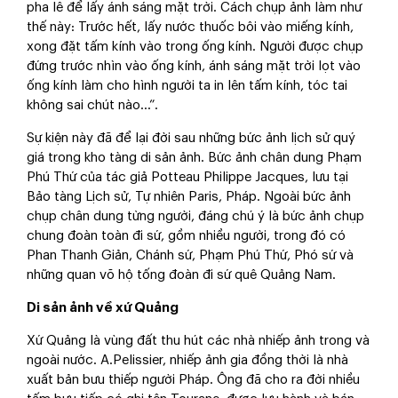
pha lê để lấy ánh sáng mặt trời. Cách chụp ảnh làm như
thế này: Trước hết, lấy nước thuốc bôi vào miếng kính,
xong đặt tấm kính vào trong ống kính. Người được chụp
đứng trước nhìn vào ống kính, ánh sáng mặt trời lọt vào
ống kính làm cho hình người ta in lên tấm kính, tóc tai
không sai chút nào...”.
Sự kiện này đã để lại đời sau những bức ảnh lịch sử quý
giá trong kho tàng di sản ảnh. Bức ảnh chân dung Phạm
Phú Thứ của tác giả Potteau Philippe Jacques, lưu tại
Bảo tàng Lịch sử, Tự nhiên Paris, Pháp. Ngoài bức ảnh
chụp chân dung từng người, đáng chú ý là bức ảnh chụp
chung đoàn toàn đi sứ, gồm nhiều người, trong đó có
Phan Thanh Giản, Chánh sứ, Phạm Phú Thứ, Phó sứ và
những quan võ hộ tống đoàn đi sứ quê Quảng Nam.
Di sản ảnh về xứ Quảng
Xứ Quảng là vùng đất thu hút các nhà nhiếp ảnh trong và
ngoài nước. A.Pelissier, nhiếp ảnh gia đồng thời là nhà
xuất bản bưu thiếp người Pháp. Ông đã cho ra đời nhiều