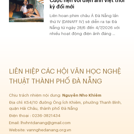
Cuộc hẹn với điện ảnh Việt thời
kỳ đổi mới
Liên hoan phim châu Á Đà Nẵng lần
thứ IV (DANAFF IV) sẽ diễn ra tại Đà
Nẵng từ ngày 28/6 đến 4/7/2026 với
nhiều hoạt động điện ảnh đáng ...
LIÊN HIỆP CÁC HỘI VĂN HỌC NGHỆ
THUẬT THÀNH PHỐ ĐÀ NẴNG
Chịu trách nhiệm nội dung:
Nguyễn Nho Khiêm
Địa chỉ: K54/10 đường Ông Ích Khiêm, phường Thanh Bình,
quận Hải Châu, thành phố Đà Nẵng
Điện thoại : 0236-3821434
Email:
lhvhntdanang@gmail.com
Website: vannghedanang.org.vn