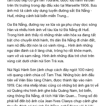
tấm bưu tiếp có ghi tên Tourane, được lưu hành và bán
trên thị trường trong dịp đấu xảo tại Marseille 1906. Bưu
ảnh mô tả cảnh xây dựng tuyến đường sắt Đà Nẵng -
Huế, những cảnh bãi biển miền Trung...
Ga Đà Nẵng, đường ray xe lửa và ga phụ chạy dọc sông
Hàn và nhiều hình ảnh về tàu lửa từ Đà Nẵng đi Huế.
Trong hình ảnh thấy rõ những nhân viên hỏa xa đang tất
bật cho chuyến khởi hành, thị dân Đà Nẵng đi chân đất,
nam nữ đều đội nón lá có vành rộng... Hình ảnh những
ngư dân đánh cá ở làng chài, trông họ rất khỏe mạnh,
vạm vỡ và sạm nắng. Hình ảnh những đứa trẻ chơi trên
vùng cát dưới chân núi Sơn Trà xưa.
Núi Ngũ Hành Sơn (ảnh chụp cách đây ngót 100 năm)
với quang cảnh chùa cổ Tam Thai. Những bức ảnh đầu
tiên về Viện Bảo tàng Chàm, được thành lập vào năm
1919. Các nhà nhiếp khác cũng có những bộ ảnh giá trị về
xứ Quảng như hình ảnh ghe bầu Quảng Nam, bờ biển,
rừng thông Đà Nẵng, di tích Hải Vân Quan... Trong số đó
phải kể đến bộ ảnh của Jean-Yves Claeys chụp cảnh ghe