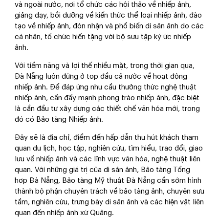
và ngoài nước, nơi tổ chức các hội thảo về nhiếp ảnh,
giảng dạy, bồi dưỡng về kiến thức thể loại nhiếp ảnh, đào
tạo về nhiếp ảnh, đón nhận và phổ biến di sản ảnh do các
cá nhân, tổ chức hiến tặng với bộ sưu tập ký ức nhiếp
ảnh.
Với tiềm năng và lợi thế nhiều mặt, trong thời gian qua,
Đà Nẵng luôn đứng ở top đầu cả nước về hoạt động
nhiếp ảnh. Để đáp ứng nhu cầu thưởng thức nghệ thuật
nhiếp ảnh, cần đẩy mạnh phong trào nhiếp ảnh, đặc biệt
là cần đầu tư xây dựng các thiết chế văn hóa mới, trong
đó có Bảo tàng Nhiếp ảnh.
Đây sẽ là địa chỉ, điểm đến hấp dẫn thu hút khách tham
quan du lịch, học tập, nghiên cứu, tìm hiểu, trao đổi, giao
lưu về nhiếp ảnh và các lĩnh vực văn hóa, nghệ thuật liên
quan. Với những giá trị của di sản ảnh, Bảo tàng Tổng
hợp Đà Nẵng, Bảo tàng Mỹ thuật Đà Nẵng cần sớm hình
thành bộ phận chuyên trách về bảo tàng ảnh, chuyên sưu
tầm, nghiên cứu, trưng bày di sản ảnh và các hiện vật liên
quan đến nhiếp ảnh xứ Quảng.