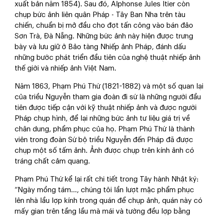
xuất bản năm 1854). Sau đó, Alphonse Jules Itier còn
chụp bức ảnh liên quân Pháp - Tây Ban Nha trên tàu
chiến, chuẩn bị mở đầu cho đợt tấn công vào bán đảo
Sơn Trà, Đà Nẵng. Những bức ảnh này hiện được trưng
bày và lưu giữ ở Bảo tàng Nhiếp ảnh Pháp, đánh dấu
những bước phát triển đầu tiên của nghệ thuật nhiếp ảnh
thế giới và nhiếp ảnh Việt Nam.
Năm 1863, Phạm Phú Thứ (1821-1882) và một số quan lại
của triều Nguyễn tham gia đoàn đi sứ là những người đầu
tiên được tiếp cận với kỹ thuật nhiếp ảnh và được người
Pháp chụp hình, để lại những bức ảnh tư liệu giá trị về
chân dung, phẩm phục của họ. Phạm Phú Thứ là thành
viên trong đoàn Sứ bộ triều Nguyễn đến Pháp đã được
chụp một số tấm ảnh. Ảnh được chụp trên kính ảnh có
tráng chất cảm quang.
Phạm Phú Thứ kể lại rất chi tiết trong Tây hành Nhật ký:
“Ngày mồng tám..., chúng tôi lần lượt mặc phẩm phục
lên nhà lầu lợp kính trong quán để chụp ảnh, quán này có
mấy gian trên tầng lầu mà mái và tường đều lợp bằng