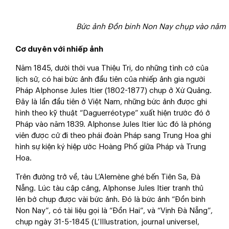
Bức ảnh Đồn binh Non Nay chụp vào năm 18
Cơ duyên với nhiếp ảnh
Năm 1845, dưới thời vua Thiệu Trị, do những tình cờ của
lịch sử, có hai bức ảnh đầu tiên của nhiếp ảnh gia người
Pháp Alphonse Jules Itier (1802-1877) chụp ở Xứ Quảng.
Đây là lần đầu tiên ở Việt Nam, những bức ảnh được ghi
hình theo kỹ thuật “Daguerréotype” xuất hiện trước đó ở
Pháp vào năm 1839. Alphonse Jules Itier lúc đó là phóng
viên được cử đi theo phái đoàn Pháp sang Trung Hoa ghi
hình sự kiện ký hiệp ước Hoàng Phố giữa Pháp và Trung
Hoa.
Trên đường trở về, tàu L’Alemène ghé bến Tiên Sa, Đà
Nẵng. Lúc tàu cập cảng, Alphonse Jules Itier tranh thủ
lên bờ chụp được vài bức ảnh. Đó là bức ảnh “Đồn binh
Non Nay”, có tài liệu gọi là “Đồn Hai”, và “Vịnh Đà Nẵng”,
chụp ngày 31-5-1845 (L’Illustration, journal universel,