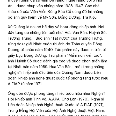
thuyền đánh cá tại vịnh Đà Nẵng, nghề Nung vôi ở Hội
An... được chụp vào những năm 1938-1947. Các nhà
khảo cổ của Viện Viễn Đông Bác Cổ cũng để lại những
bộ ảnh quý hiếm về Mỹ Sơn, Đồng Dương, Trà Kiệu.
Xứ Quảng là nơi có bề dày về hoạt động nhiếp ảnh. Nơi
đây từng có những tên tuổi như: Hứa Văn Bân, Huỳnh Sỏ,
Trương Trừng... Bức ảnh “Tát nước” của Trương Trừng,
từng đoạt giải Nhất cuộc thi ảnh do Toàn quyền Đông
Dương tổ chức năm 1940. Tác phẩm này được in trên tờ
giấy bạc Đông Dương. Tác phẩm “Mầm non kiến tạo”,
ảnh Huỳnh Sỏ được đánh giá cao và được chọn triển lãm
tại Nhật bản năm 1959. Hứa Văn Bân - một trong những
nghệ sĩ nhiếp ảnh đầu tiên của Quảng Nam được Liên
đoàn Nhiếp ảnh nghệ thuật quốc tế phong tặng tước hiệu
A.FIAP từ năm 1971.
Ông còn được phong tặng nhiều tước hiệu như: Nghệ sĩ
Hội Nhiếp ảnh Tinh Võ, A.APA, Chợ Lớn (1970); Nghệ sĩ
Liên đoàn Nhiếp ảnh Nghệ thuật Quốc tế A.FIAP (1971);
Trung Đẳng Hội Viên của Hội Ảnh Nghệ thuật Việt Nam,