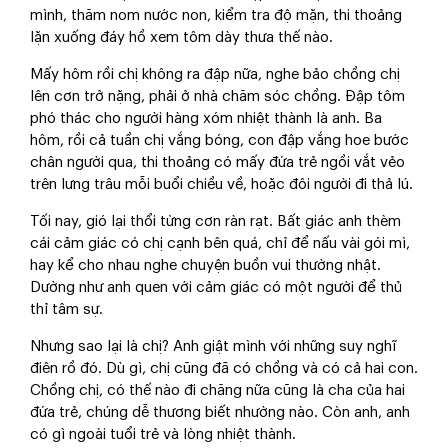
mình, thăm nom nước non, kiểm tra độ mặn, thi thoảng
lặn xuống đáy hồ xem tôm dày thưa thế nào.
Mấy hôm rồi chị không ra đập nữa, nghe bảo chồng chị
lên cơn trở nặng, phải ở nhà chăm sóc chồng. Đập tôm
phó thác cho người hàng xóm nhiệt thành là anh. Ba
hôm, rồi cả tuần chị vắng bóng, con đập vắng hoe bước
chân người qua, thi thoảng có mấy đứa trẻ ngồi vắt vẻo
trên lưng trâu mỗi buổi chiều về, hoặc đôi người đi thả lú.
Tối nay, gió lại thổi từng cơn ràn rạt. Bất giác anh thèm
cái cảm giác có chị cạnh bên quá, chỉ để nấu vài gói mì,
hay kể cho nhau nghe chuyện buồn vui thường nhật.
Dường như anh quen với cảm giác có một người để thủ
thỉ tâm sự.
Nhưng sao lại là chị? Anh giật mình với những suy nghĩ
điên rồ đó. Dù gì, chị cũng đã có chồng và có cả hai con.
Chồng chị, có thế nào đi chăng nữa cũng là cha của hai
đứa trẻ, chúng dễ thương biết nhường nào. Còn anh, anh
có gì ngoài tuổi trẻ và lòng nhiệt thành.