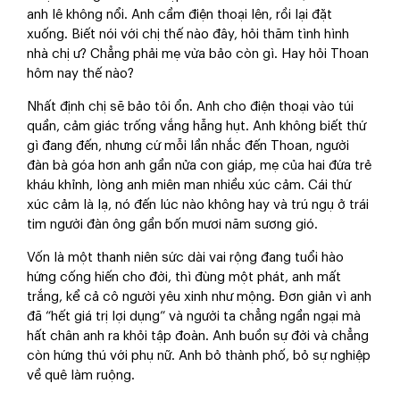
anh lê không nổi. Anh cầm điện thoại lên, rồi lại đặt
xuống. Biết nói với chị thế nào đây, hỏi thăm tình hình
nhà chị ư? Chẳng phải mẹ vừa bảo còn gì. Hay hỏi Thoan
hôm nay thế nào?
Nhất định chị sẽ bảo tôi ổn. Anh cho điện thoại vào túi
quần, cảm giác trống vắng hẫng hụt. Anh không biết thứ
gì đang đến, nhưng cứ mỗi lần nhắc đến Thoan, người
đàn bà góa hơn anh gần nửa con giáp, mẹ của hai đứa trẻ
kháu khỉnh, lòng anh miên man nhiều xúc cảm. Cái thứ
xúc cảm là lạ, nó đến lúc nào không hay và trú ngụ ở trái
tim người đàn ông gần bốn mươi năm sương gió.
Vốn là một thanh niên sức dài vai rộng đang tuổi hào
hứng cống hiến cho đời, thì đùng một phát, anh mất
trắng, kể cả cô người yêu xinh như mộng. Đơn giản vì anh
đã “hết giá trị lợi dụng” và người ta chẳng ngần ngại mà
hất chân anh ra khỏi tập đoàn. Anh buồn sự đời và chẳng
còn hứng thú với phụ nữ. Anh bỏ thành phố, bỏ sự nghiệp
về quê làm ruộng.