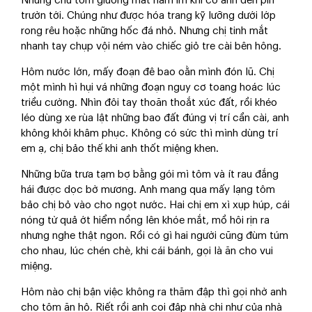
Những chú tôm giương mắt nằm im khi có ánh đèn pin
trườn tới. Chúng như được hóa trang kỹ lưỡng dưới lớp
rong rêu hoặc những hốc đá nhỏ. Nhưng chị tinh mắt
nhanh tay chụp vội ném vào chiếc giỏ tre cài bên hông.
Hôm nước lớn, mấy đoạn đê bao oằn mình đón lũ. Chị
một mình hì hụi vá những đoạn nguy cơ toang hoác lúc
triều cường. Nhìn đôi tay thoăn thoắt xúc đất, rồi khéo
léo dùng xe rùa lật những bao đất đúng vị trí cần cài, anh
không khỏi khâm phục. Không có sức thì mình dùng trí
em ạ, chị bảo thế khi anh thốt miệng khen.
Những bữa trưa tạm bợ bằng gói mì tôm và ít rau đắng
hái được dọc bờ mương. Anh mang qua mấy lạng tôm
bảo chị bỏ vào cho ngọt nước. Hai chị em xì xụp húp, cái
nóng từ quả ớt hiểm nồng lên khóe mắt, mồ hôi rịn ra
nhưng nghe thật ngon. Rồi có gì hai người cũng đùm túm
cho nhau, lúc chén chè, khi cái bánh, gọi là ăn cho vui
miệng.
Hôm nào chị bận việc không ra thăm đập thì gọi nhờ anh
cho tôm ăn hộ. Riết rồi anh coi đập nhà chị như của nhà