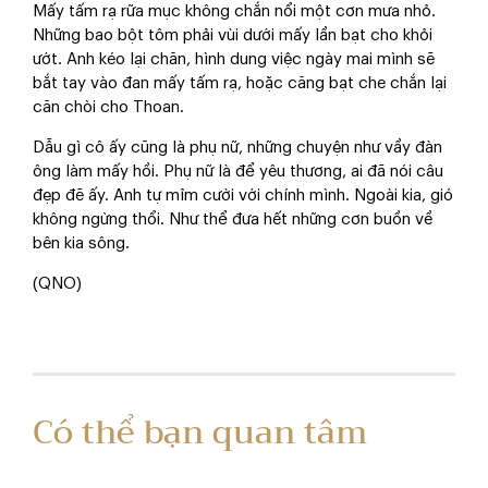
Mấy tấm rạ rữa mục không chắn nổi một cơn mưa nhỏ.
Những bao bột tôm phải vùi dưới mấy lần bạt cho khỏi
ướt. Anh kéo lại chăn, hình dung việc ngày mai mình sẽ
bắt tay vào đan mấy tấm rạ, hoặc căng bạt che chắn lại
căn chòi cho Thoan.
Dẫu gì cô ấy cũng là phụ nữ, những chuyện như vầy đàn
ông làm mấy hồi. Phụ nữ là để yêu thương, ai đã nói câu
đẹp đẽ ấy. Anh tự mỉm cười với chính mình. Ngoài kia, gió
không ngừng thổi. Như thể đưa hết những cơn buồn về
bên kia sông.
(QNO)
Có thể bạn quan tâm