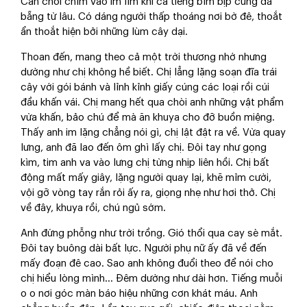
Căn chòi chìm vào im lìm khi cả tiếng bìm bịp cũng đã
bẵng từ lâu. Có dáng người thấp thoáng nơi bờ đê, thoắt
ẩn thoắt hiện bởi những lùm cây dại.
Thoan đến, mang theo cả một trời thương nhớ nhưng
dường như chị không hề biết. Chị lẳng lặng soạn đĩa trái
cây với gói bánh và lỉnh kỉnh giấy cúng các loại rồi cúi
đầu khấn vái. Chị mang hết qua chòi anh những vật phẩm
vừa khấn, bảo chú để mà ăn khuya cho đỡ buồn miệng.
Thấy anh im lặng chẳng nói gì, chị lật đật ra về. Vừa quay
lưng, anh đã lao đến ôm ghì lấy chị. Đôi tay như gọng
kìm, tim anh va vào lưng chị từng nhịp liên hồi. Chị bất
động mất mấy giây, lặng người quay lại, khẽ mỉm cười,
vội gỡ vòng tay rắn rỏi ấy ra, giọng nhẹ như hơi thở. Chị
về đây, khuya rồi, chú ngủ sớm.
Anh đứng phỗng như trời trồng. Gió thổi qua cay sè mắt.
Đôi tay buông dài bất lực. Người phụ nữ ấy đã về đến
mấy đoạn đê cao. Sao anh không đuổi theo để nói cho
chị hiểu lòng mình... Đêm dường như dài hơn. Tiếng muỗi
o o nơi góc màn báo hiệu những cơn khát máu. Anh