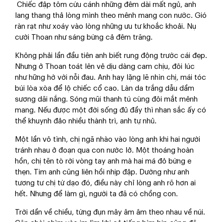
Chiếc đập tôm cứu cánh những đêm dài mất ngủ, anh
lang thang thả lòng mình theo mênh mang con nước. Gió
ràn rạt như xoáy vào lòng những ưu tư khoắc khoải. Nụ
cười Thoan như sáng bừng cả đêm trăng.
Không phải lần đầu tiên anh biết rung động trước cái đẹp.
Nhưng ở Thoan toát lên vẻ dịu dàng cam chịu, đôi lúc
như hững hờ với nỗi đau. Anh hay lặng lẽ nhìn chị, mái tóc
búi lòa xòa để lộ chiếc cổ cao. Làn da trắng dẫu dầm
sương dãi nắng. Sóng mũi thanh tú cùng đôi mắt mênh
mang. Nếu được một đời sống đủ đầy thì nhan sắc ấy có
thể khuynh đảo nhiều thành trì, anh tự nhủ.
Một lần vô tình, chị ngã nhào vào lòng anh khi hai người
tránh nhau ở đoạn qua con nước lở. Một thoáng hoàn
hồn, chị tẽn tò rời vòng tay anh mà hai má đỏ bừng e
thẹn. Tim anh cũng liên hồi nhịp đập. Dường như anh
tương tư chị từ dạo đó, điều này chỉ lòng anh rõ hơn ai
hết. Nhưng để làm gì, người ta đã có chồng con.
Trời dần về chiều, từng đụn mây âm âm theo nhau về núi.