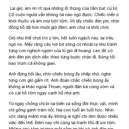
Lại gió, âm rin rít qua những lỗ thủng của tấm bạt cũ kỹ.
Cố cuộn người vẫn không tài nào ngủ được. Chiếc mền ủ
khói thuốc và ám mùi bột tôm. Vớ lấy chiếc đèn pin, nhìn
đồng hồ đã hơn mười giờ đêm, anh chui ra khỏi chòi.
Gió như thể chơi trò ú tim, hết luồn ngách này, lại trêu
ngõ nọ. Mấy rặng cây nơi bờ sông cứ nhoài ra như tránh
từng cơn nghịch ngợm của lũ gió đi hoang. Leo lắt có
ánh đèn pin dích dắc theo từng bước chân đi. Bóng tối
bao trùm cả không gian.
Anh đứng hồi lâu, nhìn chiếc bóng ấy nhấp nhô, nghe
từng cơn gió gầm rít. Anh đoán chắc chiếc bóng ấy
không ai khác ngoài Thoan, người đàn bà cùng xóm và
có cái hồ tôm ngay cạnh hồ nhà anh.
Từ ngày chồng chị bị tai biến và sống đời thực vật, mình
chị gồng gánh trăm nỗi. Hai con tuổi ăn tuổi học. Nhìn
vóc dáng mảnh mai ấy, không ai nghĩ chị làm được nhiều
việc đến thế. Đêm nay chị cũng lại tranh thủ đi soi tôm.