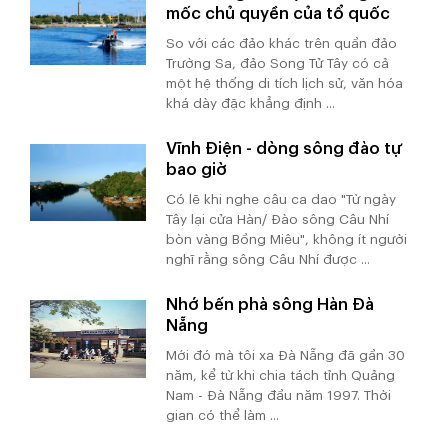
mốc chủ quyền của tổ quốc
So với các đảo khác trên quần đảo
Trường Sa, đảo Song Tử Tây có cả
một hệ thống di tích lịch sử, văn hóa
khá dày đặc khẳng định ...
Vĩnh Điện - dòng sông đào tự
bao giờ
Có lẽ khi nghe câu ca dao "Từ ngày
Tây lại cửa Hàn/ Đào sông Câu Nhí
bòn vàng Bồng Miêu", không ít người
nghĩ rằng sông Câu Nhí được ...
Nhớ bến phà sông Hàn Đà
Nẵng
Mới đó mà tôi xa Đà Nẵng đã gần 30
năm, kể từ khi chia tách tỉnh Quảng
Nam - Đà Nẵng đầu năm 1997. Thời
gian có thể làm ...