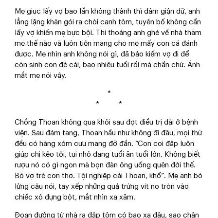
Mẹ giục lấy vợ bao lần không thành thì đâm giận dữ, anh
lẳng lặng khăn gói ra chòi canh tôm, tuyên bố không cần
lấy vợ khiến mẹ bực bội. Thi thoảng anh ghé về nhà thăm
mẹ thế nào và luôn tiện mang cho mẹ mấy con cá đánh
được. Mẹ nhìn anh không nói gì, đã bảo kiếm vợ đi để
còn sinh con đẻ cái, bao nhiêu tuổi rồi mà chần chừ. Ánh
mắt mẹ nói vậy.
*
* *
Chồng Thoan không qua khỏi sau đợt điều trị dài ở bệnh
viện. Sau đám tang, Thoan hầu như không đi đâu, mọi thứ
đều có hàng xóm cưu mang đỡ đần. “Con coi đập luôn
giúp chị kẻo tội, tụi nhỏ đang tuổi ăn tuổi lớn. Không biết
rượu nó có gì ngon mà bọn đàn ông uống quên đời thế.
Bỏ vợ trẻ con thơ. Tội nghiệp cái Thoan, khổ”. Mẹ anh bỏ
lửng câu nói, tay xếp những quả trứng vịt no tròn vào
chiếc xô đựng bột, mắt nhìn xa xăm.
Đoạn đường từ nhà ra đập tôm có bao xa đâu, sao chân