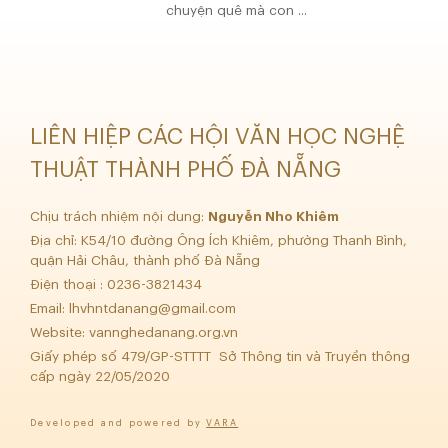
chuyện quê mà con ...
LIÊN HIỆP CÁC HỘI VĂN HỌC NGHỆ
THUẬT THÀNH PHỐ ĐÀ NẴNG
Chịu trách nhiệm nội dung:
Nguyễn Nho Khiêm
Địa chỉ: K54/10 đường Ông Ích Khiêm, phường Thanh Bình,
quận Hải Châu, thành phố Đà Nẵng
Điện thoại : 0236-3821434
Email:
lhvhntdanang@gmail.com
Website: vannghedanang.org.vn
Giấy phép số 479/GP-STTTT Sở Thông tin và Truyền thông
cấp ngày 22/05/2020
Developed and powered by
VARA