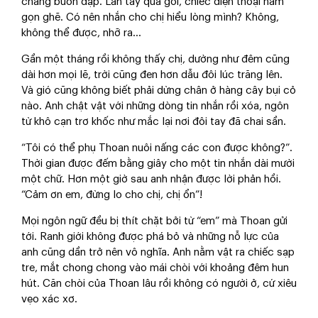
chẳng buồn đập. Lần tay qua gối, chiếc điện thoại nằm
gọn ghẽ. Có nên nhắn cho chị hiểu lòng mình? Không,
không thể được, nhỡ ra...
Gần một tháng rồi không thấy chị, dường như đêm cũng
dài hơn mọi lẽ, trời cũng đen hơn dẫu đôi lúc trăng lên.
Và gió cũng không biết phải dừng chân ở hàng cây bụi cỏ
nào. Anh chật vật với những dòng tin nhắn rồi xóa, ngôn
từ khô cạn trơ khốc như mắc lại nơi đôi tay đã chai sần.
“Tôi có thể phụ Thoan nuôi nấng các con được không?”.
Thời gian được đếm bằng giây cho một tin nhắn dài mười
một chữ. Hơn một giờ sau anh nhận được lời phản hồi.
“Cảm ơn em, đừng lo cho chị, chị ổn”!
Mọi ngôn ngữ đều bị thít chặt bởi từ “em” mà Thoan gửi
tới. Ranh giới không được phá bỏ và những nỗ lực của
anh cũng dần trở nên vô nghĩa. Anh nằm vật ra chiếc sạp
tre, mắt chong chong vào mái chòi với khoảng đêm hun
hút. Căn chòi của Thoan lâu rồi không có người ở, cứ xiêu
vẹo xác xơ.