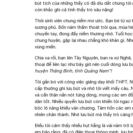
bút tích của những thầy cô đã dìu dắt chúng tôi 
còn khắc ghi cả tình thầy trò sâu nặng!
Thời sinh viên chung niềm mơ ước. Bạn bè tứ xứ t
sương phủ. Bốn năm thấm thoát trôi qua, mùa hè 
chuyền tay, đong đầy niềm thương nhớ. Tuổi học 
chung huyện, gặp lại nhau chẳng khó khăn gì. Như
vùng miền.
Chia xa rồi, bạn lên Tây Nguyên, bạn ra xứ Nghệ, 
thoại để liên lạc như bây giờ nên cuối dòng lưu bú
huyện Thăng Bình, tỉnh Quảng Nam"!
Tôi gắn bó với công việc giảng dạy khối THPT. N
cấp thường ghi lưu bút và nhờ tôi viết mấy câu.
và cẩn thận nắn nót từng dòng, mong các em đỗ 
dân tốt. Nhiều quyển lưu bút còn khiến tôi ngạc n
bộc lộ năng khiếu văn chương. Tâm hồn các em r
nhiên chân thành. Nhờ lưu bút mà thầy trò càng 
Điều tôi cảm thấy nhiều hụt hẫng là vài năm trở lại
em bảo rằng: đã có điện thoại thông minh, lưu hìn