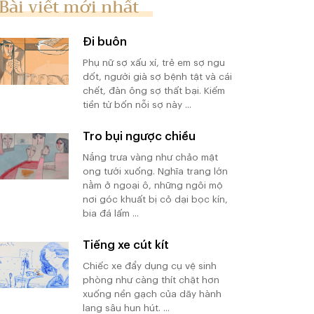
Bài viết mới nhất
Đi buôn
Phụ nữ sợ xấu xí, trẻ em sợ ngu
dốt, người già sợ bệnh tật và cái
chết, đàn ông sợ thất bại. Kiếm
tiền từ bốn nỗi sợ này ...
Tro bụi ngược chiều
Nắng trưa vàng như chảo mật
ong tưới xuống. Nghĩa trang lớn
nằm ở ngoại ô, những ngôi mộ
nơi góc khuất bị cỏ dại bọc kín,
bia đá lấm ...
Tiếng xe cút kít
Chiếc xe đẩy dụng cụ vệ sinh
phòng như càng thít chặt hơn
xuống nền gạch của dãy hành
lang sâu hun hút. ...