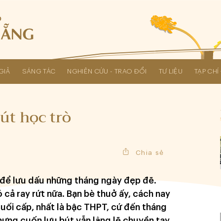
GIẢ
SÁNG TÁC
NGHIÊN CỨU - TRAO ĐỔI
TƯ LIỆU
TẠP CH
Các kỳ Đại hội Liên hiệp Hội
út học trò
Chia sẻ
t để lưu dấu những tháng ngày đẹp đẽ.
 cả ray rứt nữa. Bạn bè thuở ấy, cách nay
uối cấp, nhất là bậc THPT, cứ đến tháng
hưng cuốn lưu bút vẫn lặng lẽ chuyền tay