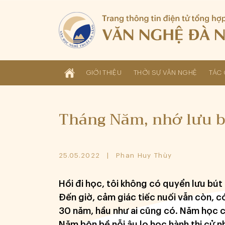
GIỚI THIỆU
THỜI SỰ VĂN NGHỆ
TÁC 
Tháng Năm, nhớ lưu b
25.05.2022
Phan Huy Thùy
Hồi đi học, tôi không có quyển lưu bú
Đến giờ, cảm giác tiếc nuối vẫn còn, có
30 năm, hầu như ai cũng có. Năm học c
Năm bộn bề nỗi âu lo học hành thi cử n