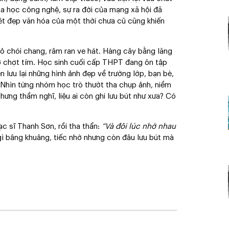
oa học công nghệ, sự ra đời của mạng xã hội đã
nét đẹp văn hóa của một thời chưa cũ cũng khiến
 chói chang, râm ran ve hát. Hàng cây bằng lăng
ơ chợt tím. Học sinh cuối cấp THPT đang ôn tập
 lưu lại những hình ảnh đẹp về trường lớp, bạn bè,
. Nhìn từng nhóm học trò thướt tha chụp ảnh, niềm
hưng thầm nghĩ, liệu ai còn ghi lưu bút như xưa? Có
c sĩ Thanh Sơn, rồi tha thẩn:
“Và đôi lúc nhớ nhau
gì bâng khuâng, tiếc nhớ nhưng còn đâu lưu bút mà