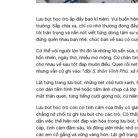
Lưu bút học trò ắp đầy bao kỉ niệm. Vui buồn hờn
trường. Sắp chia xa, chỉ có nhớ thương đong đầy
tôi trân trọng và nắn nót viết từng dòng tâm sự
đừng quên nhau bạn nhé, chúc bạn về sau có c
Có thể với người lớn thì đó là những lời sến súa,
hồn nhiên, ngây thơ, nhiều mơ mộng. Cứ chân tìn
cho nhau về sau tốt đẹp muôn điều. Quen rồi nét c
nhưng vẫn cứ ghi vào: "
đội 5, thôn Vĩnh Phú, xã
Lật từng trang lưu bút, những nét chữ tươi xanh,
còn dán tấm hình thẻ hoặc tấm ảnh chụp cả lớp
mặt thân quen, từng tiếng cười giọng nói, cứ hiện
Lưu bút học trò còn có tình cảm của thầy cô giá
chẳng nỡ chối từ ghi lưu bút cho các trò. Cô thầ
dẫn việc thể hiện nét đẹp văn hóa trong lưu bút,
cáp, tình cảm đằm sâu, lời động viên nhắc nhở c
các em cố gắng và vững vàng hơn. Lật giở trang 