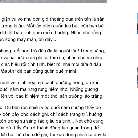
 giận vu vơ như cơn gió thoảng qua trên tán lá sân
 trong kí ức. Mỗi lần cầm cuốn lưu bút của bạn bè,
 với biết bao tình cảm mến thương. Nhắc nhở rằng
uộc sống may mắn, đủ đầy…
 nhưng tuổi học trò đâu đã là người lớn! Trong sáng,
h và hài hước mà ghi lời tâm sự, nhắc nhở và chúc
hữ, hiểu rồi tính tình, biết rồi nhà mỗi đứa ở đâu
 Hòa An"
để bạn đừng quên quê mình!
 tranh vẽ minh họa, ép cánh phượng hồng, có khi
 cuối năm mà rưng rưng niềm nhớ. Những gương
 lên với bao kỉ niệm một thời sân trường, áo trắng.
o. Dù bận rộn nhiều việc cuối năm nhưng thầy cô
y còn bày cho cách ghi, chỉ cách trang trí, hướng
 tôn trọng sự sáng tạo giàu cá tính… Nét chữ cứng
ủa cô thầy đã trở thành động lực quan trọng để
lưu bút của bạn để ghi, tôi xúc động nhận ra đây là