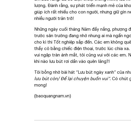
lượng. Đành rằng, sự phát triển mạnh mẽ của kh
giúp ích rất nhiều cho con người, nhưng giữ gìn 
nhiều người trăn trở!
Những ngày cuối tháng Năm đầy nắng, phượng đỏ
trước sân trường đang nhớ nhung ai mà ngẩn ng
cho kì thi Tốt nghiệp sắp đến. Các em không quên
thầy cô bằng chiếc điện thoại, trước lúc chia xa
vui ngập tràn ánh mắt, tôi cũng vui với các em. N
khi nào lưu bút rơi dần vào quên lãng?!
Tôi bỗng nhớ bài hát “Lưu bút ngày xanh” của nhạ
lưu bút còn/ Để lại chuyện buồn vui”
. Có chút 
mong!
(baoquangnam.vn)