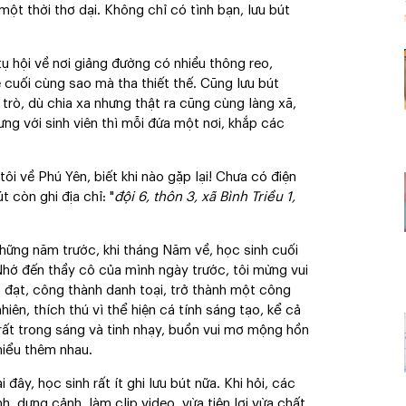
một thời thơ dại. Không chỉ có tình bạn, lưu bút
ụ hội về nơi giảng đường có nhiều thông reo,
cuối cùng sao mà tha thiết thế. Cũng lưu bút
trò, dù chia xa nhưng thật ra cũng cùng làng xã,
ng với sinh viên thì mỗi đứa một nơi, khắp các
tôi về Phú Yên, biết khi nào gặp lại! Chưa có điện
t còn ghi địa chỉ: "
đội 6, thôn 3, xã Bình Triều 1,
hững năm trước, khi tháng Năm về, học sinh cuối
 Nhớ đến thầy cô của mình ngày trước, tôi mừng vui
đạt, công thành danh toại, trở thành một công
hiên, thích thú vì thể hiện cá tính sáng tạo, kể cả
ất trong sáng và tinh nhạy, buồn vui mơ mộng hồn
hiểu thêm nhau.
 đây, học sinh rất ít ghi lưu bút nữa. Khi hỏi, các
h, dựng cảnh, làm clip video, vừa tiện lợi vừa chất