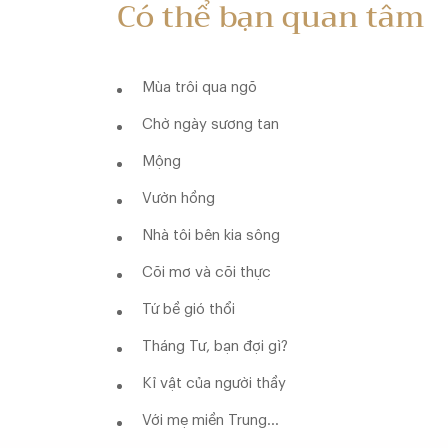
Có thể bạn quan tâm
Mùa trôi qua ngõ
Chờ ngày sương tan
Mộng
Vườn hồng
Nhà tôi bên kia sông
Cõi mơ và cõi thực
Tứ bề gió thổi
Tháng Tư, bạn đợi gì?
Kỉ vật của người thầy
Với mẹ miền Trung…