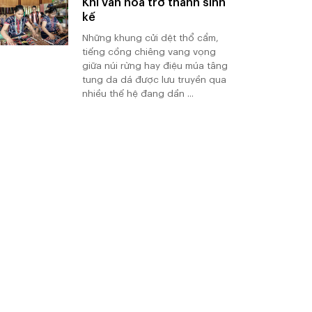
Khi văn hóa trở thành sinh
kế
Những khung cửi dệt thổ cẩm,
tiếng cồng chiêng vang vọng
giữa núi rừng hay điệu múa tâng
tung da dá được lưu truyền qua
nhiều thế hệ đang dần ...