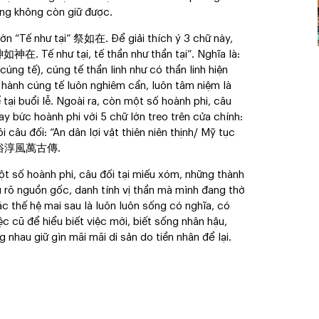
ũng không còn giữ được.
ớn “Tế như tại” 祭如在. Để giải thích ý 3 chữ này,
神在. Tế như tại, tế thần như thần tại”. Nghĩa là:
úng tế), cúng tế thần linh như có thần linh hiện
 hành cúng tế luôn nghiêm cẩn, luôn tâm niệm là
tại buổi lễ. Ngoài ra, còn một số hoành phi, câu
y bức hoành phi với 5 chữ lớn treo trên cửa chính:
u đối: “An dân lợi vật thiên niên thịnh/ Mỹ tục
. 美俗淳風萬古傳.
một số hoành phi, câu đối tại miếu xóm, những thành
ểu rõ nguồn gốc, danh tính vị thần mà mình đang thờ
c thế hệ mai sau là luôn luôn sống có nghĩa, có
ệc cũ để hiểu biết việc mới, biết sống nhân hậu,
 nhau giữ gìn mãi mãi di sản do tiền nhân để lại.