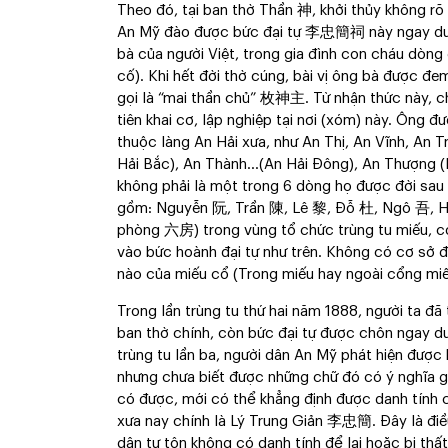
Theo đó, tại ban thờ Thần 神, khởi thủy không rõ
An Mỹ đào được bức đại tự 李忠簡祠 này ngay dướ
bà của người Việt, trong gia đình con cháu dòng
cố). Khi hết đời thờ cúng, bài vị ông bà được đe
gọi là “mai thần chủ” 枚神主. Từ nhận thức này, ch
tiên khai cơ, lập nghiệp tại nơi (xóm) này. Ông 
thuộc làng An Hải xưa, như An Thị, An Vĩnh, An
Hải Bắc), An Thành…(An Hải Đông), An Thượng (M
không phải là một trong 6 dòng họ được đời sau 
gồm: Nguyễn 阮, Trần 陳, Lê 黎, Đỗ 杜, Ngô 吾, Huỳ
phòng 六房) trong vùng tổ chức trùng tu miếu, có 
vào bức hoành đại tự như trên. Không có cơ sở để
nào của miếu cổ (Trong miếu hay ngoài cổng miế
Trong lần trùng tu thứ hai năm 1888, người ta đ
ban thờ chính, còn bức đại tự được chôn ngay dướ
trùng tu lần ba, người dân An Mỹ phát hiện được
nhưng chưa biết được những chữ đó có ý nghĩa gì.
có được, mới có thể khẳng định được danh tính 
xưa nay chính là Lý Trung Giản 李忠簡. Đây là điều
dân tự tôn không có danh tính để lại hoặc bị thấ