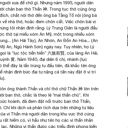
 người xưa đề chữ gì. Nhưng năm 1995, người dân
i chân ban thờ Thần 神. Trong tục thờ cúng ông
 đích, chắt nội thờ đến ông bà Tằng Tổ nội (ông bà
m về nhà thờ, hoặc đem chôn cất. Việc chôn bài vị
úng tôi nhận định rằng: Lý Trung Giản là người đầu
được thờ tại miếu xóm An Mỹ, một trong nhiều xóm
 Trung… (An Hải Tây), An Nhơn, An Đồn An Hòa… (An
ỹ An, Ngũ Hành Sơn) ngày nay. Tuy nhiên, họ Lý
gọi là “lục tộc tiền hiền” 六族前賢, của làng An Hải,
nh 黄. Năm 1940, đại diện 6 chi, nhánh (lục
thể đây là lần trùng tu đầu tiên, đã khắc tên ông
 nhận định bức đại tự nặng cả tấn này đặt ở vị trí
u).
ã tôn ông thành Thần và chỉ thờ chữ Thần 神 lớn trên
i ban thờ, chắc là theo lệ “mai thần chủ”. Khi
 bức hoành, đã đem đặt nổi trước ban thờ Thần,
 Chỉ khi dịch và phân tích dựa trên những tư liệu
của vị Thần mà người dân trong khu vực thờ cúng
 rất hiếm có, vì hầu như tên họ các vị thần nhân
t lạc. Những vị thần được các triều đình phong kiến