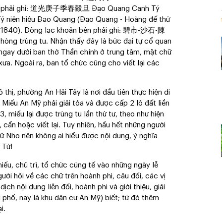
 bên phải ghi: 道光庚子季春穀旦 Đạo Quang Canh Tý
ý niên hiệu Đạo Quang (Đạo Quang - Hoàng đế thứ
ăm 1840). Dòng lạc khoản bên phải ghi: 碧市-沙石-陳
hòng trùng tu. Nhận thấy đây là bức đại tự cổ quan
i ngay dưới ban thờ Thần chính ở trung tâm, mặt chữ
ưa. Ngoài ra, ban tổ chức cũng cho viết lại các
hị, phường An Hải Tây là nơi đầu tiên thực hiện di
. Miếu An Mỹ phải giải tỏa và được cấp 2 lô đất liền
, miếu lại được trùng tu lần thứ tư, theo như hiện
 cẩn hoặc viết lại. Tuy nhiên, hầu hết những người
ữ Nho nên không ai hiểu được nội dung, ý nghĩa
 Từ!
miếu, chủ trì, tổ chức cúng tế vào những ngày lễ
ười hỏi về các chữ trên hoành phi, câu đối, các vị
h nội dung liễn đối, hoành phi và giới thiệu, giải
 phố, nay là khu dân cư An Mỹ) biết; từ đó thêm
i.