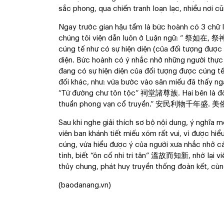
sắc phong, qua chiến tranh loạn lạc, nhiều nơi c
Ngay trước gian hậu tẩm là bức hoành có 3 chữ l
chúng tôi viện dẫn luôn ở Luận ngữ: “ 祭如在, 祭神如
cúng tế như có sự hiện diện (của đối tượng được c
diện. Bức hoành có ý nhắc nhở những người thực
đang có sự hiện diện của đối tượng được cúng tế 
đối khác, như: vừa bước vào sân miếu đã thấy nga
“Từ đường chư tôn tộc” 祠堂諸尊族. Hai bên là đôi câ
thuần phong vạn cổ truyền.” 安民利物千年盛
Sau khi nghe giải thích sơ bộ nội dung, ý nghĩa 
viên ban khánh tiết miếu xóm rất vui, vì được hi
cúng, vừa hiểu được ý của người xưa nhắc nhở cá
tình, biết “ôn cố nhi tri tân” 溫故而知新, nhớ lại vi
thủy chung, phát huy truyền thống đoàn kết, cùng
(baodanang.vn)