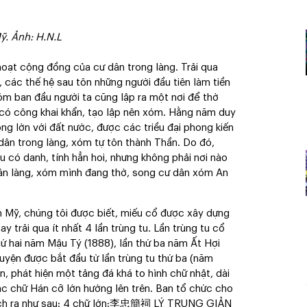
ỹ. Ảnh: H.N.L
 hoạt cộng đồng của cư dân trong làng. Trải qua
, các thế hệ sau tôn những người đầu tiên làm tiền
xóm ban đầu người ta cũng lập ra một nơi để thờ
n có công khai khẩn, tạo lập nên xóm. Hằng năm duy
ông lớn với đất nước, được các triều đại phong kiến
dân trong làng, xóm tự tôn thành Thần. Do đó,
u có danh, tính hẳn hoi, nhưng không phải nơi nào
dân làng, xóm mình đang thờ, song cư dân xóm An
An Mỹ, chúng tôi được biết, miếu cổ được xây dựng
ay trải qua ít nhất 4 lần trùng tu. Lần trùng tu cổ
hứ hai năm Mậu Tý (1888), lần thứ ba năm Ất Hợi
uyện được bắt đầu từ lần trùng tu thứ ba (năm
n, phát hiện một tảng đá khá to hình chữ nhật, dài
c chữ Hán cỡ lớn hướng lên trên. Ban tổ chức cho
 dịch ra như sau: 4 chữ lớn:李忠簡祠 LÝ TRUNG GIẢN