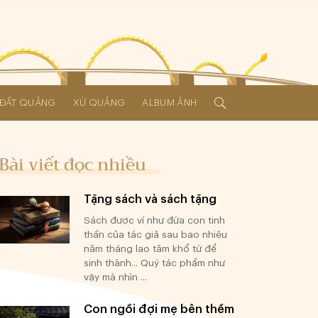
Í ĐẤT QUẢNG
XỨ QUẢNG
ALBUM ẢNH
Bài viết đọc nhiều
Tặng sách và sách tặng
Sách được ví như đứa con tinh
thần của tác giả sau bao nhiêu
năm tháng lao tâm khổ tứ để
sinh thành... Quý tác phẩm như
vậy mà nhìn ...
Con ngồi đợi mẹ bên thềm