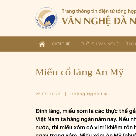
GIỚI THIỆU
THỜI SỰ VĂN NGHỆ
TÁC 
Miếu cổ làng An Mỹ
25.09.2023
Hoàng Ngọc Lai
Đình làng, miếu xóm là các thực thể gắ
Việt Nam ta hàng ngàn năm nay. Nếu nh
nước, thì miếu xóm có vị trí khiêm tốn
ngay trong xóm. Miếu xóm An Mỹ (phườ