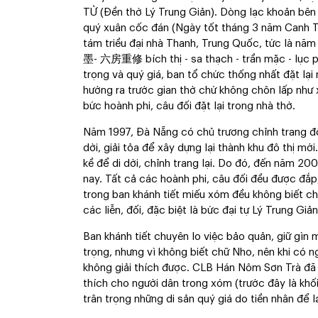
TỪ (Đền thờ Lý Trung Giản). Dòng lạc khoản
quý xuân cốc đán (Ngày tốt tháng 3 năm Canh T
tám triều đại nhà Thanh, Trung Quốc, tức là n
墨- 六房重修 bích thị - sa thạch - trần mặc - lục p
trọng và quý giá, ban tổ chức thống nhất đặt lạ
hướng ra trước gian thờ chứ không chôn lấp như x
bức hoành phi, câu đối đặt lại trong nhà thờ.
Năm 1997, Đà Nẵng có chủ trương chỉnh trang đô t
dời, giải tỏa để xây dựng lại thành khu đô thị mới
kề để di dời, chỉnh trang lại. Do đó, đến năm 2003
nay. Tất cả các hoành phi, câu đối đều được đắp,
trong ban khánh tiết miếu xóm đều không biết ch
các liễn, đối, đặc biệt là bức đại tự Lý Trung Giản
Ban khánh tiết chuyên lo việc bảo quản, giữ gìn 
trọng, nhưng vì không biết chữ Nho, nên khi có ng
không giải thích được. CLB Hán Nôm Sơn Trà đã dịc
thích cho người dân trong xóm (trước đây là khối
trân trọng những di sản quý giá do tiền nhân để lạ