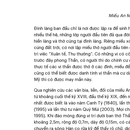
Miếu An M
Đình làng ban đầu chỉ là nơi được lập ra để sinh
nhiều thế hệ, những lớp người đầu tiên đã qua đời
hiền làng và thờ cúng tại đình làng. Riêng miếu 
cúng đất trời, có nơi lập miếu thờ người đầu tiê
trì việc “Xuân tế, Thu thường”. Có những vị có c
trước đây phong Thần, có người thì do chính cư 
thực tế các vị thần được thờ ở các đình, miếu đề
cũng có thể biết được danh tính vị thần mà cư 
Mỹ thì có được may mắn này.
Qua nghiên cứu các văn bia, liễn, đối của miếu 
từ khoảng cuối thế kỷ XVIII, đầu thế kỷ XIX, đến n
nhất được biết là vào năm Canh Tý (1840), lần t
(1995) và lần thứ tư năm Quý Mùi (2003). Mọi ch
1995). Khi đào móng đúng vị trí dưới ban thờ Thầ
khoảng 2,5m, rộng độ 0,7m, dày độ 0,15m, có cá
chuyển ra sông Hàn cọ rữa kỹ để thấy rõ chữ,