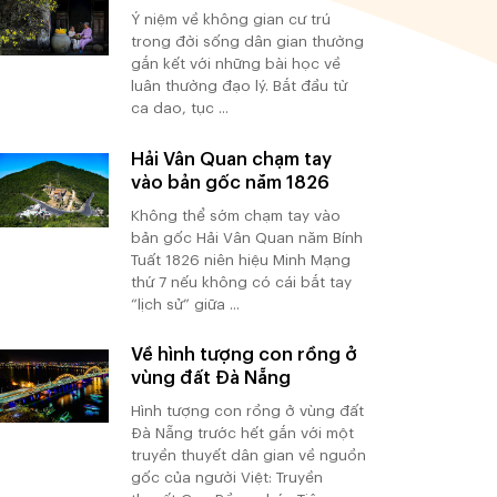
Ý niệm về không gian cư trú
trong đời sống dân gian thường
gắn kết với những bài học về
luân thường đạo lý. Bắt đầu từ
ca dao, tục ...
Hải Vân Quan chạm tay
vào bản gốc năm 1826
Không thể sớm chạm tay vào
bản gốc Hải Vân Quan năm Bính
Tuất 1826 niên hiệu Minh Mạng
thứ 7 nếu không có cái bắt tay
“lịch sử” giữa ...
Về hình tượng con rồng ở
vùng đất Đà Nẵng
Hình tượng con rồng ở vùng đất
Đà Nẵng trước hết gắn với một
truyền thuyết dân gian về nguồn
gốc của người Việt: Truyền