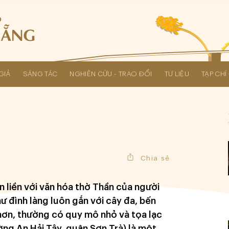
GIẢ
SÁNG TÁC
NGHIÊN CỨU - TRAO ĐỔI
TƯ LIỆU
TẠP CH
Các kỳ Đại hội Liên hiệp Hội
Chia sẻ
n liền với văn hóa thờ Thần của người
ư đình làng luôn gắn với cây đa, bến
 hơn, thường có quy mô nhỏ và tọa lạc
ng An Hải Tây, quận Sơn Trà) là một