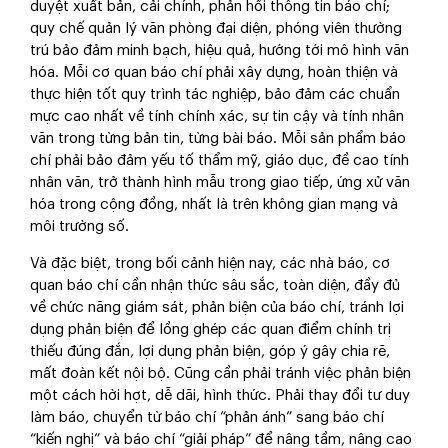
duyệt xuất bản, cải chính, phản hồi thông tin báo chí;
quy chế quản lý văn phòng đại diện, phóng viên thường
trú bảo đảm minh bạch, hiệu quả, hướng tới mô hình văn
hóa. Mỗi cơ quan báo chí phải xây dựng, hoàn thiện và
thực hiện tốt quy trình tác nghiệp, bảo đảm các chuẩn
mực cao nhất về tính chính xác, sự tin cậy và tính nhân
văn trong từng bản tin, từng bài báo. Mỗi sản phẩm báo
chí phải bảo đảm yếu tố thẩm mỹ, giáo dục, đề cao tính
nhân văn, trở thành hình mẫu trong giao tiếp, ứng xử văn
hóa trong cộng đồng, nhất là trên không gian mạng và
môi trường số.
Và đặc biệt, trong bối cảnh hiện nay, các nhà báo, cơ
quan báo chí cần nhận thức sâu sắc, toàn diện, đầy đủ
về chức năng giám sát, phản biện của báo chí, tránh lợi
dụng phản biện để lồng ghép các quan điểm chính trị
thiếu đúng đắn, lợi dụng phản biện, góp ý gây chia rẽ,
mất đoàn kết nội bộ. Cũng cần phải tránh việc phản biện
một cách hời hợt, dễ dãi, hình thức. Phải thay đổi tư duy
làm báo, chuyển từ báo chí “phản ánh” sang báo chí
“kiến nghị” và báo chí “giải pháp” để nâng tầm, nâng cao