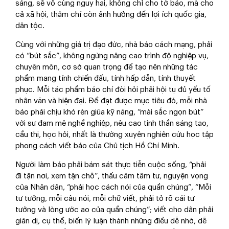
sáng, sẽ vô cùng nguy hại, không chỉ cho tờ báo, mà cho
cả xã hội, thậm chí còn ảnh hưởng đến lợi ích quốc gia,
dân tộc.
Cùng với những giá trị đạo đức, nhà báo cách mạng, phải
có “bút sắc”, không ngừng nâng cao trình độ nghiệp vụ,
chuyên môn, cơ sở quan trọng để tạo nên những tác
phẩm mang tính chiến đấu, tính hấp dẫn, tính thuyết
phục. Mỗi tác phẩm báo chí đòi hỏi phải hội tụ đủ yếu tố
nhân văn và hiện đại. Để đạt được mục tiêu đó, mỗi nhà
báo phải chịu khó rèn giũa kỹ năng, “mài sắc ngọn bút”
với sự đam mê nghề nghiệp, nêu cao tinh thần sáng tạo,
cầu thị, học hỏi, nhất là thường xuyên nghiên cứu học tập
phong cách viết báo của Chủ tịch Hồ Chí Minh.
Người làm báo phải bám sát thực tiễn cuộc sống, “phải
đi tận nơi, xem tận chỗ”, thấu cảm tâm tư, nguyện vọng
của Nhân dân, “phải học cách nói của quần chúng”, “Mỗi
tư tưởng, mỗi câu nói, mỗi chữ viết, phải tỏ rõ cái tư
tưởng và lòng ước ao của quần chúng”; viết cho dân phải
giản dị, cụ thể, biến lý luận thành những điều dễ nhớ, dễ