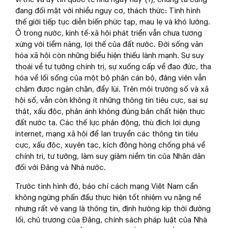
đang đối mặt với nhiều nguy cơ, thách thức: Tình hình
thế giới tiếp tục diễn biến phức tạp, mau lẹ và khó lường.
Ở trong nước, kinh tế-xã hội phát triển vẫn chưa tương
xứng với tiềm năng, lợi thế của đất nước. Đời sống văn
hóa xã hội còn những biểu hiện thiếu lành mạnh. Sự suy
thoái về tư tưởng chính trị, sự xuống cấp về đạo đức, tha
hóa về lối sống của một bộ phận cán bộ, đảng viên vẫn
chậm được ngăn chặn, đẩy lùi. Trên môi trường số và xã
hội số, vẫn còn không ít những thông tin tiêu cực, sai sự
thật, xấu độc, phản ánh không đúng bản chất hiện thực
đất nước ta. Các thế lực phản động, thù địch lợi dụng
internet, mạng xã hội để lan truyền các thông tin tiêu
cực, xấu độc, xuyên tạc, kích động hòng chống phá về
chính trị, tư tưởng, làm suy giảm niềm tin của Nhân dân
đối với Đảng và Nhà nước.
Trước tình hình đó, báo chí cách mạng Việt Nam cần
không ngừng phấn đấu thực hiện tốt nhiệm vụ nặng nề
nhưng rất vẻ vang là thông tin, định hướng kịp thời đường
lối, chủ trương của Đảng, chính sách pháp luật của Nhà