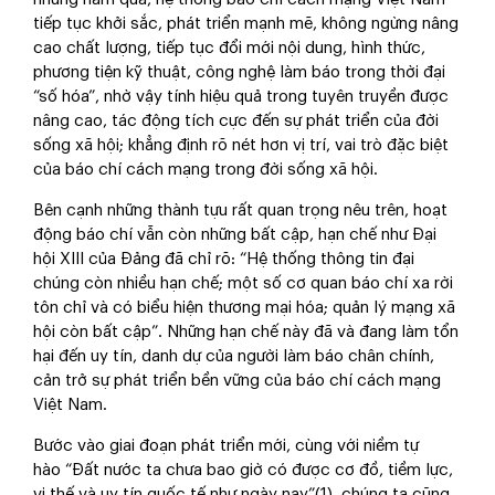
tiếp tục khởi sắc, phát triển mạnh mẽ, không ngừng nâng
cao chất lượng, tiếp tục đổi mới nội dung, hình thức,
phương tiện kỹ thuật, công nghệ làm báo trong thời đại
“số hóa”, nhờ vậy tính hiệu quả trong tuyên truyền được
nâng cao, tác động tích cực đến sự phát triển của đời
sống xã hội; khẳng định rõ nét hơn vị trí, vai trò đặc biệt
của báo chí cách mạng trong đời sống xã hội.
Bên cạnh những thành tựu rất quan trọng nêu trên, hoạt
động báo chí vẫn còn những bất cập, hạn chế như Đại
hội XIII của Đảng đã chỉ rõ: “Hệ thống thông tin đại
chúng còn nhiều hạn chế; một số cơ quan báo chí xa rời
tôn chỉ và có biểu hiện thương mại hóa; quản lý mạng xã
hội còn bất cập”. Những hạn chế này đã và đang làm tổn
hại đến uy tín, danh dự của người làm báo chân chính,
cản trở sự phát triển bền vững của báo chí cách mạng
Việt Nam.
Bước vào giai đoạn phát triển mới, cùng với niềm tự
hào “Đất nước ta chưa bao giờ có được cơ đồ, tiềm lực,
vị thế và uy tín quốc tế như ngày nay”(1), chúng ta cũng