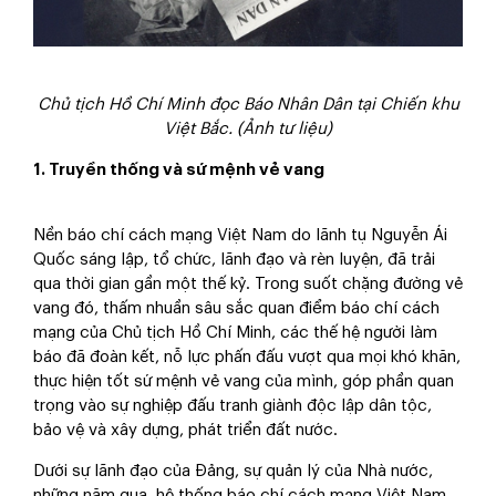
Chủ tịch Hồ Chí Minh đọc Báo Nhân Dân tại Chiến khu
Việt Bắc. (Ảnh tư liệu)
1. Truyền thống và sứ mệnh vẻ vang
Nền báo chí cách mạng Việt Nam do lãnh tụ Nguyễn Ái
Quốc sáng lập, tổ chức, lãnh đạo và rèn luyện, đã trải
qua thời gian gần một thế kỷ. Trong suốt chặng đường vẻ
vang đó, thấm nhuần sâu sắc quan điểm báo chí cách
mạng của Chủ tịch Hồ Chí Minh, các thế hệ người làm
báo đã đoàn kết, nỗ lực phấn đấu vượt qua mọi khó khăn,
thực hiện tốt sứ mệnh vẻ vang của mình, góp phần quan
trọng vào sự nghiệp đấu tranh giành độc lập dân tộc,
bảo vệ và xây dựng, phát triển đất nước.
Dưới sự lãnh đạo của Đảng, sự quản lý của Nhà nước,
những năm qua, hệ thống báo chí cách mạng Việt Nam