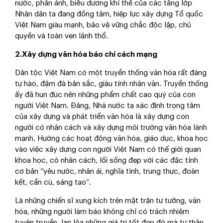
nước, phản ánh, biểu dương khí thế của các tầng lớp
Nhân dân ta đang đồng tâm, hiệp lực xây dựng Tổ quốc
Việt Nam giàu mạnh, bảo vệ vững chắc độc lập, chủ
quyền và toàn vẹn lãnh thổ.
2.Xây dựng văn hóa báo chí cách mạng
Dân tộc Việt Nam có một truyền thống văn hóa rất đáng
tự hào, đậm đà bản sắc, giàu tính nhân văn. Truyền thống
ấy đã hun đúc nên những phẩm chất cao quý của con
người Việt Nam. Đảng, Nhà nước ta xác định trọng tâm
của xây dựng và phát triển văn hóa là xây dựng con
người có nhân cách và xây dựng môi trường văn hóa lành
mạnh. Hướng các hoạt động văn hóa, giáo dục, khoa học
vào việc xây dựng con người Việt Nam có thế giới quan
khoa học, có nhân cách, lối sống đẹp với các đặc tính
cơ bản “yêu nước, nhân ái, nghĩa tình, trung thực, đoàn
kết, cần cù, sáng tạo”.
Là những chiến sĩ xung kích trên mặt trận tư tưởng, văn
hóa, những người làm báo không chỉ có trách nhiệm
tuyên truyền, lan lỏa những giá trị tốt đẹp đó mà tự thân