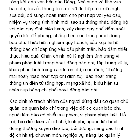
tổng kết các văn bản của Đảng, Nhà nước về lĩnh vực
báo chí, truyền thông trên cơ sở đó tiếp tục kiến nghị
sửa đổi, bổ sung, hoàn thiện cho phù hợp với yêu cầu,
nhiệm vụ trong tình hình mới, tạo sự thống nhất, đồng bộ
với các quy định hiện hành; xây dựng quy chế kiểm soát
quyền lực để phòng, chống tiêu cực trong hoạt động
báo chí. Thực hiện nghiêm quy hoạch, sắp xếp lại hệ
thống báo chí đáp ứng yêu cầu phát triển, bảo đảm thiết
thực, hiệu quả. Chấn chỉnh, xử lý nghiêm tình trạng vi
phạm pháp luật trong hoạt động báo chí; tập trung xử lý,
khắc phục tình trạng xa rời tôn chỉ, mục đích, “thương
mại hóa”; “báo hóa” tạp chí điện tử, “báo hóa” trang
thông tin điện tử tổng hợp, mạng xã hội; biểu hiện tư
nhân núp bóng chi phối hoạt động báo chí…
Xác định rõ trách nhiệm của người đứng đầu cơ quan chủ
quản, cơ quan báo chí trong việc để cơ quan báo chí,
người làm báo có nhiều sai phạm, vi phạm pháp luật. Hỗ
trợ, tạo điều kiện về cơ chế, kinh phí, nguồn lực hoạt
động; thường xuyên đào tạo, bồi dưỡng, nâng cao trình
độ chính trị, chuyên môn, nghiệp vụ; năng lực quản lý