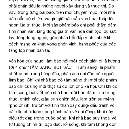
phải phấn đấu là những người xây dựng và thực thi. Do
vậy, trong từng bài báo, trên mỗi chuyên mục, mỗi nhà
báo cần có nhiệm vụ gìn giữ bản sắc văn hóa, thắp lên
ngọn lửa tri thức. Mỗi sản phẩm báo chí phải thấm đẫm
tính nhân văn, lắng đọng giá trị văn hóa dân tộc, đủ sức
lay động lòng người, góp phần bồi đắp ý chí, nhuệ khí
cách mạng và khát vọng phồn vinh, hạnh phúc của các
tầng lớp nhân dân ta.
Văn hóa của người làm báo nói một cách giản dị là hướng
tới 4 chữ “TÂM SÁNG, BÚT SẮC”. “Tâm sáng” là phẩm
chất quan trọng hàng đầu, phản ánh cái đức của người
làm báo. Chỉ khi nhà báo có tâm sáng thì mỗi tác phẩm
báo chí của họ mới thật sự có ích cho xã hội. Chỉ khi có
tâm sáng, bài viết của nhà báo mới bảo đảm tính trung
thực, chính xác, giàu tính chiến đấu, làm tròn sứ mệnh
“phò chính, trừ tà” với tinh thần xây dựng; đấu tranh với
cái xấu phải luôn song hành bảo vệ cái đúng, khơi dậy
điều tốt đẹp trong cuộc sống. Khi nhà báo suy thoái về
tư tưởng chính trị, đạo đức, lối sống, khi tâm không còn