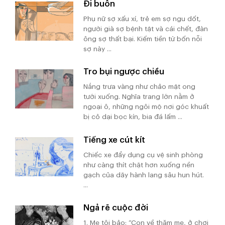
Đi buôn
Phụ nữ sợ xấu xí, trẻ em sợ ngu dốt,
người già sợ bệnh tật và cái chết, đàn
ông sợ thất bại. Kiếm tiền từ bốn nỗi
sợ này ...
Tro bụi ngược chiều
Nắng trưa vàng như chảo mật ong
tưới xuống. Nghĩa trang lớn nằm ở
ngoại ô, những ngôi mộ nơi góc khuất
bị cỏ dại bọc kín, bia đá lấm ...
Tiếng xe cút kít
Chiếc xe đẩy dụng cụ vệ sinh phòng
như càng thít chặt hơn xuống nền
gạch của dãy hành lang sâu hun hút.
...
Ngả rẽ cuộc đời
1. Mẹ tôi bảo: “Con về thăm mẹ, ở chơi