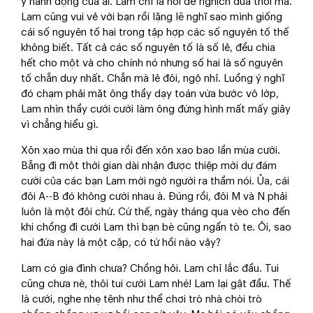
ý hành động của ai. Lam chỉ là nơi để nghịch đùa thôi mà.
Lam cũng vui vẻ với bạn rồi lặng lẽ nghĩ sao mình giống
cái số nguyên tố hai trong tập hợp các số nguyên tố thế
không biết. Tất cả các số nguyên tố là số lẻ, đều chia
hết cho một và cho chính nó nhưng số hai là số nguyên
tố chẵn duy nhất. Chẵn mà lẻ đôi, ngộ nhỉ. Luồng ý nghĩ
đó chạm phải mặt ông thầy dạy toán vừa bước vô lớp,
Lam nhìn thầy cười cười làm ông đứng hình mất mấy giây
vì chẳng hiểu gì.
Xôn xao mùa thi qua rồi đến xôn xao bao lần mùa cưới.
Bẵng đi một thời gian dài nhận được thiệp mời dự đám
cưới của các bạn Lam mới ngớ người ra thầm nói. Ủa, cái
đôi A--B đó không cưới nhau à. Đúng rồi, đôi M và N phải
luôn là một đôi chứ. Cứ thế, ngày tháng qua vèo cho đến
khi chồng đi cưới Lam thì bạn bè cũng ngẩn tò te. Ôi, sao
hai đứa này là một cặp, có từ hồi nào vậy?
Lam có gia đình chưa? Chồng hỏi. Lam chỉ lắc đầu. Tui
cũng chưa nè, thôi tui cưới Lam nhé! Lam lại gật đầu. Thế
là cưới, nghe nhẹ tênh như thể chơi trò nhà chòi trò