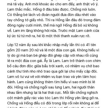
mà tệ vậy. Anh mới khoác áo cho em đấy, anh thật vô ý.
Lam thắc mắc. Hồng ở đâu bảo được. Chồng nói luôn.
Có thằng bé lách vô đoàn người đưa đón dâu nhét vào
tay chồng tờ giấy nhỏ. Thì ra Hồng lẫn đâu đó trong đám
đông ngày cưới mình, thế mà ngỡ Hồng đã bỏ xứ không
về. Lam im lặng không hỏi nữa. Trước mặt Lam cánh cửa
ký ức từ từ mở ra, hé lộ một thời thanh xuân rực rỡ.
Lớp 12 năm ấy sau khi khắc nhập mấy lần thì có 41 tên
gồm 20 nam 20 nữ và lẻ một đứa con gái. Không hiểu vì
lý do gì mà bạn bè ghép đôi ghép cặp với nhau rồi cũng
lẻ ra một đứa con gái. Ấy là Lam. Lam trở thành con chim
bồ câu đơn độc giữa bầu trời xanh, có nhiệm vụ chở bao
cánh thư tình nho nhỏ trao qua gởi lại cho mấy cặp đôi.
Lam vô tư vui vẻ với nhiệm vụ bạn trao và yên tâm học
hành. Lam cũng không thèm tìm hiểu vì sao mình bị lẻ
đôi. Hồng và chồng ngồi sau lưng Lam, hai người thân
nhau lắm nhưng lại là hai thái cực. Mỗi lần chồng nghịch
cột mảnh giấy rác vào tóc Lam thì Hồng yên lặng gỡ ra.
Chồng và Hồng đều có đôi trong lớp rồi nên không ai để