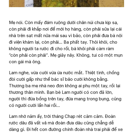
Mẹ nói. Còn mấy đám ruộng dưới chân núi chưa kịp sạ,
còn phải đi khắp nơi để mời họ hàng, còn phải sửa lại cái
nhà trên sạt mất nửa mái sau vì bão, còn phải đưa bà nội
đi viện khám lại, còn phải... Ba phất tay. Thôi khỏi, cho
không người ta rước đi cho rồi, bà khỏi phải càm ràm
“còn phải còn phải”. Mẹ giãy nảy. Không, tui có một mụn
con gái mà ông.
Lam nghe, vừa cười vừa ứa nước mắt. Thiệt tình, chồng
đòi cưới gấp như thể bác sĩ bảo cưới không bằng.
Thương ba mẹ nhà neo đơn không ai phụ một tay, rồi lại
thương thân mình. Bạn bè Lam người có con đã lớn,
người thì đứa bồng trên tay, đứa mang trong bụng, cũng
có người cưới lần hai rồi...
Lam nhớ năm ấy, trời tháng Chạp rét căm căm. Đoàn
rước dâu đã vất vả mà đoàn đưa dâu cũng chẳng dễ
dàng gì. Đi hết con đường chính đoàn nhà trai phải để xe