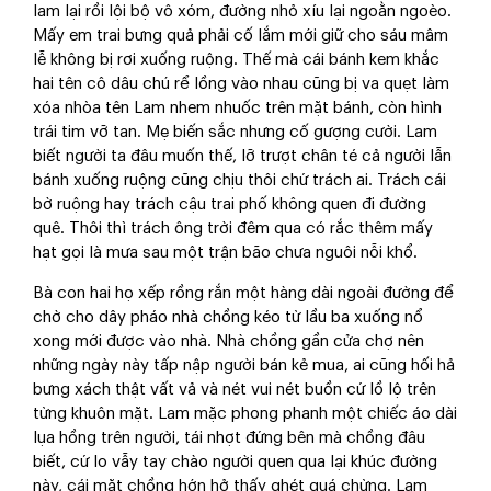
lam lại rồi lội bộ vô xóm, đường nhỏ xíu lại ngoằn ngoèo.
Mấy em trai bưng quả phải cố lắm mới giữ cho sáu mâm
lễ không bị rơi xuống ruộng. Thế mà cái bánh kem khắc
hai tên cô dâu chú rể lồng vào nhau cũng bị va quẹt làm
xóa nhòa tên Lam nhem nhuốc trên mặt bánh, còn hình
trái tim vỡ tan. Mẹ biến sắc nhưng cố gượng cười. Lam
biết người ta đâu muốn thế, lỡ trượt chân té cả người lẫn
bánh xuống ruộng cũng chịu thôi chứ trách ai. Trách cái
bờ ruộng hay trách cậu trai phố không quen đi đường
quê. Thôi thì trách ông trời đêm qua có rắc thêm mấy
hạt gọi là mưa sau một trận bão chưa nguôi nỗi khổ.
Bà con hai họ xếp rồng rắn một hàng dài ngoài đường để
chờ cho dây pháo nhà chồng kéo từ lầu ba xuống nổ
xong mới được vào nhà. Nhà chồng gần cửa chợ nên
những ngày này tấp nập người bán kẻ mua, ai cũng hối hả
bưng xách thật vất vả và nét vui nét buồn cứ lồ lộ trên
từng khuôn mặt. Lam mặc phong phanh một chiếc áo dài
lụa hồng trên người, tái nhợt đứng bên mà chồng đâu
biết, cứ lo vẫy tay chào người quen qua lại khúc đường
này, cái mặt chồng hớn hở thấy ghét quá chừng. Lam