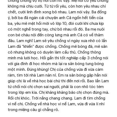
chồng chồng vợ vợ hồi con nít vậy. Mẹ hỏi có yêu chồng
không mà chịu cưới. Từ từ rồi yêu, còn hơn yêu nhau chí
chết, cưới linh đình xong bỏ nhau. Lam nói vậy. Ba đồng
ý, bởi ba đã ngán cái chuyện anh Cả ngốn hết tiền của
ba, yêu mê mệt hồi mới vô lớp 10, đòi cưới khi chưa kịp
có một nghề trong tay, chừ bỏ nhau rồi đó. Ba mẹ nuôi
con bé cháu nội đến còng lưng mà anh Cả có về thăm
đâu. Lam nghĩ Lam sẽ yêu chồng vì ngày xưa nhớ có lần
Lam đã “khiến” được chồng. Chồng mê bóng đá, mê sân
cỏ nhưng không có duyên làm cầu thủ. Chồng thông
minh mà lười học. Hồi gần thi tốt nghiệp cấp 3 chồng nói
với gia đình đi học nhóm mà lại ra sân bóng tung bóng
một mình. Đúng khùng! Chị của chồng vừa đi vừa càm
ràm, tìm tới nhà Lam năn nỉ. Em ra sân bóng gặp hắn nói
giúp chị là về nhà học bài chứ thi đến nơi rồi. Bao lần Lam
từ chối nói chị chọn sai người, phải là con nhỏ tóc tém
trong lớp em kìa. Chị khăng khăng bảo chị chọn đúng mà.
Rồi chị khóc. Trời nắng chang chang. Lam đi tìm chồng
vì nể chị. Chồng về nhà học vì nể Lam, vừa đi vừa lí nhí
trong miệng câu gì chẳng rõ.