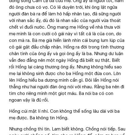
dòng sông Cẩm Lệ đã cứu mẹ. Ông ấy là người tốt, năm
đó ông chưa có vợ. Có lẽ duyên trời, khi ông lật ngửa
người đàn bà ra để làm hô hấp nhân tạo, đã sững người
với nhan sắc ấy, dù đó là nhan sắc của người vừa thoát
chết vì đuối nước. Ông mang mẹ Hồng về nhà thưa với
mẹ mình là con cưới cô gái này vì tất cả là của con, do
con mà ra. Bà mẹ già hiền lành nhìn cái bụng lum lúp của
cô gái gật đầu chấp nhận. Hồng ra đời trong tình thương
chân tình của ông ấy và gọi ông ấy là ba. Nhưng dư luận
vẫn đeo đẳng nên một ngày Hồng đã biết sự thật. Biết
rồi Hồng lại càng thương ông ấy. Nhưng không hiểu sao
mẹ lại không sinh được cho ba Hồng một đứa con. Lớn
lên Hồng hiểu ba dượng mình cần gì. Đôi lần Hồng nói
thẳng như hai người đàn ông nói với nhau. Rằng ba nên đi
tìm cho riêng mình một giọt máu. Ba nói ba có con
ngoan vậy là đủ rồi.
Hồng cúi mặt lí nhí. Con không thể sống lâu dài với ba
mẹ được. Ba không tin Hồng.
Nhưng chồng thì tin. Lam biết không. Chồng nói tiếp. Sau