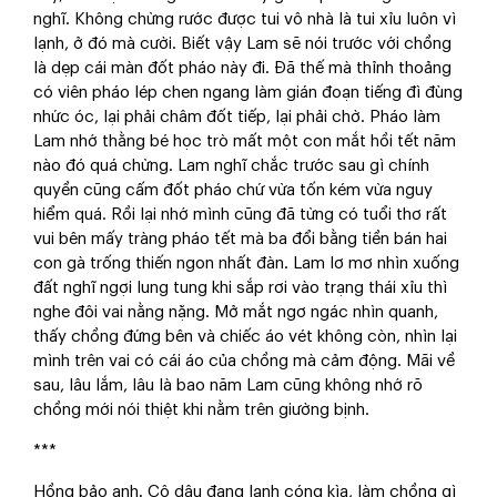
nghĩ. Không chừng rước được tui vô nhà là tui xỉu luôn vì
lạnh, ở đó mà cười. Biết vậy Lam sẽ nói trước với chồng
là dẹp cái màn đốt pháo này đi. Đã thế mà thỉnh thoảng
có viên pháo lép chen ngang làm gián đoạn tiếng đì đùng
nhức óc, lại phải châm đốt tiếp, lại phải chờ. Pháo làm
Lam nhớ thằng bé học trò mất một con mắt hồi tết năm
nào đó quá chừng. Lam nghĩ chắc trước sau gì chính
quyền cũng cấm đốt pháo chứ vừa tốn kém vừa nguy
hiểm quá. Rồi lại nhớ mình cũng đã từng có tuổi thơ rất
vui bên mấy tràng pháo tết mà ba đổi bằng tiền bán hai
con gà trống thiến ngon nhất đàn. Lam lơ mơ nhìn xuống
đất nghĩ ngợi lung tung khi sắp rơi vào trạng thái xỉu thì
nghe đôi vai nằng nặng. Mở mắt ngơ ngác nhìn quanh,
thấy chồng đứng bên và chiếc áo vét không còn, nhìn lại
mình trên vai có cái áo của chồng mà cảm động. Mãi về
sau, lâu lắm, lâu là bao năm Lam cũng không nhớ rõ
chồng mới nói thiệt khi nằm trên giường bịnh.
***
Hồng bảo anh. Cô dâu đang lạnh cóng kìa, làm chồng gì