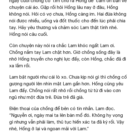
ngày cưới chồng cố tìm cho ra Hồng để cảm ơn bạn về
chuyện cái áo. Gặp rồi hỏi Hồng lâu nay ở đâu, Hồng
không nói. Hỏi có vợ chưa, Hồng càng im. Hai đứa không
nói được nhiều, uống và đốt thuốc cho đến lúc phải chia
tay. Hãy yêu thương và chăm sóc Lam thật tình nhé.
Hồng nói câu cuối.
Còn chuyện này nói ra chắc Lam khóc ngất Lam ơi.
Chồng nắm tay Lam chặt hơn. Giờ chồng sống đây là
nhờ Hồng truyền cho nghị lực đấy, còn Hồng, chắc đã đi
xa lắm rồi.
Lam bật người như cái lò xo. Chưa kịp nói gì thì chồng cố
gượng người lên nhìn mặt Lam gần hơn. Hồng cũng yêu
Lam đấy. Chồng nói rất nhỏ rồi chồng từ từ đi vào cơn
ngủ như một đứa trẻ. Đứa trẻ đã già.
Điện thoại của chồng để bên có tin nhắn. Lam đọc.
“Nguyễn ơi, ngày mai ta lên bàn mổ đó. Không hy vọng
gì nhưng vẫn phải làm, thủ tục hiến xác ta đã ký rồi. Vậy
nhé, Hồng ở lại và ngoan mãi với Lam.”