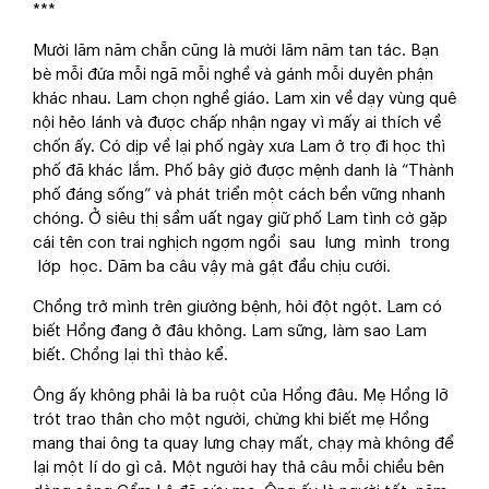
***
Mười lăm năm chẵn cũng là mười lăm năm tan tác. Bạn
bè mỗi đứa mỗi ngã mỗi nghề và gánh mỗi duyên phận
khác nhau. Lam chọn nghề giáo. Lam xin về dạy vùng quê
nội hẻo lánh và được chấp nhận ngay vì mấy ai thích về
chốn ấy. Có dịp về lại phố ngày xưa Lam ở trọ đi học thì
phố đã khác lắm. Phố bây giờ được mệnh danh là “Thành
phố đáng sống” và phát triển một cách bền vững nhanh
chóng. Ở siêu thị sầm uất ngay giữ phố Lam tình cờ gặp
cái tên con trai nghịch ngợm ngồi sau lưng mình trong
lớp học. Dăm ba câu vậy mà gật đầu chịu cưới.
Chồng trở mình trên giường bệnh, hỏi đột ngột. Lam có
biết Hồng đang ở đâu không. Lam sững, làm sao Lam
biết. Chồng lại thì thào kể.
Ông ấy không phải là ba ruột của Hồng đâu. Mẹ Hồng lỡ
trót trao thân cho một người, chừng khi biết mẹ Hồng
mang thai ông ta quay lưng chạy mất, chạy mà không để
lại một lí do gì cả. Một người hay thả câu mỗi chiều bên