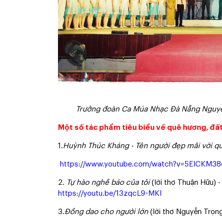
Trưởng đoàn Ca Múa Nhạc Đà Nẵng Nguyễn Đ
Một số tác phẩm tiêu biểu về quê hương, đất
1.
Huỳnh Thúc Kháng
- Tên người đẹp mãi với 
https://www.youtube.com/watch?v=5ElCKM38
2.
Tự hào nghề báo của tôi
(lời thơ Thuận Hữu) 
https://youtu.be/13zqcL9-MKI
3.
Đồng dao cho người lớn
(lời thơ Nguyễn Trọn