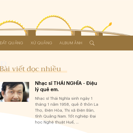
Í ĐẤT QUẢNG
XỨ QUẢNG
ALBUM ẢNH
Bài viết đọc nhiều
Nhạc sĩ THÁI NGHĨA - Điệu
lý quê em.
Nhạc sĩ Thái Nghĩa sinh ngày 1
tháng 1 năm 1958, quê ở thôn La
Thọ, Điện Hòa, Thị xã Điện Bàn,
tỉnh Quảng Nam. Tốt nghiệp Đại
học Nghệ thuật Huế, ...