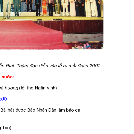
ình Thậm đọc diễn văn lễ ra mắt đoàn 2001
 nước:
quê hương
(lời thơ Ngân Vịnh)
oJ0
- Bài hát được Báo Nhân Dân làm báo ca
g Tạo)