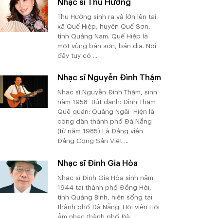
Nhạc sĩ Thu Hường
Thu Hường sinh ra và lớn lên tại
xã Quế Hiệp, huyện Quế Sơn,
tỉnh Quảng Nam. Quế Hiệp là
một vùng bán sơn, bán địa. Nơi
đây tuy có ...
Nhạc sĩ Nguyễn Đình Thậm
Nhạc sĩ Nguyễn Đình Thậm, sinh
năm 1958 Bút danh: Đình Thậm
Quê quán: Quảng Ngãi Hiện là
công dân thành phố Đà Nẵng
(từ năm 1985) Là Đảng viên
Đảng Cộng Sản Việt ...
Nhạc sĩ Đinh Gia Hòa
Nhạc sĩ Đinh Gia Hòa sinh năm
1944 tại thành phố Đồng Hới,
tỉnh Quảng Bình, hiện sống tại
thành phố Đà Nẵng. Hội viên Hội
Âm nhạc thành phố Đà ...