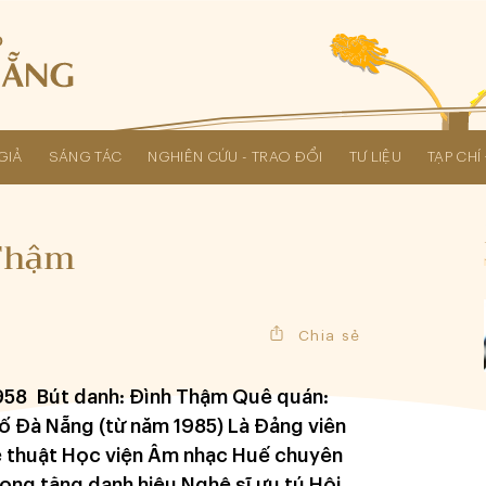
GIẢ
SÁNG TÁC
NGHIÊN CỨU - TRAO ĐỔI
TƯ LIỆU
TẠP CH
Các kỳ Đại hội Liên hiệp Hội
 Thậm
Chia sẻ
958 Bút danh: Đình Thậm Quê quán:
ố Đà Nẵng (từ năm 1985) Là Đảng viên
 thuật Học viện Âm nhạc Huế chuyên
ng tặng danh hiệu Nghệ sĩ ưu tú Hội