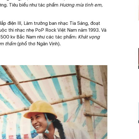
ờng. Tiêu biểu như tác phẩm
Hương mía tình em,
p điện III, Làm trưởng ban nhạc Tia Sáng, đoạt
cuộc thi nhạc nhẹ PoP Rock Việt Nam năm 1993. Và
y 500 kv Bắc Nam như các tác phẩm:
Khát vọng
 âm thầm
(phổ thơ Ngân Vịnh).