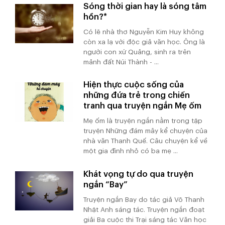
Sóng thời gian hay là sóng tâm
hồn?*
Có lẽ nhà thơ Nguyễn Kim Huy không
còn xa lạ với độc giả văn học. Ông là
người con xứ Quảng, sinh ra trên
mảnh đất Núi Thành - ...
Hiện thực cuộc sống của
những đứa trẻ trong chiến
tranh qua truyện ngắn Mẹ ốm
Mẹ ốm là truyện ngắn nằm trong tập
truyện Những đám mây kể chuyện của
nhà văn Thanh Quế. Câu chuyện kể về
một gia đình nhỏ có ba mẹ ...
Khát vọng tự do qua truyện
ngắn “Bay”
Truyện ngắn Bay do tác giả Võ Thanh
Nhật Anh sáng tác. Truyện ngắn đoạt
giải Ba cuộc thi Trại sáng tác Văn học