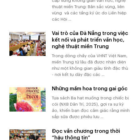
cấp vùng Không gian văn học, nghệ
thuật miền Trung: Bản sắc vùng, liên
vùng và các tầng ký ức do Liên hiệp
các Hội ...
Vai trò của Đà Nẵng trong việc
kết nối và phát triển văn học,
nghệ thuật miền Trung
Trong dòng chảy của VHNT Việt Nam,
miền Trung từ lâu đã được nhận diện
như một không gian giàu tính đặc thù
- nơi kết tụ dày đặc các ...
Những mầm hoa trong gai góc
Tựa sách Ba hạt muồng trong chiếc bị
cói (NXB Dân Trí, 2025), gợi ra sự kỳ
ảo, khiến bạn đọc cảm giác rằng mình
sắp sửa được phiêu lưu ...
Đọc văn chương trong thời
“hậu thông tin”