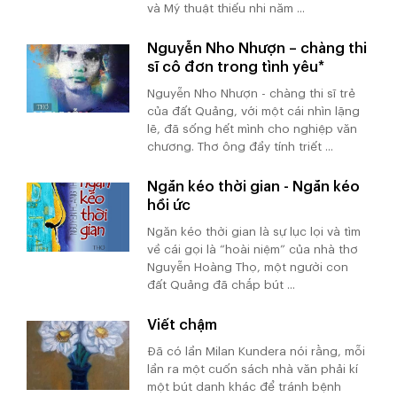
và Mỹ thuật thiếu nhi năm ...
Nguyễn Nho Nhượn – chàng thi
sĩ cô đơn trong tình yêu*
Nguyễn Nho Nhượn - chàng thi sĩ trẻ
của đất Quảng, với một cái nhìn lặng
lẽ, đã sống hết mình cho nghiệp văn
chương. Thơ ông đầy tính triết ...
Ngăn kéo thời gian - Ngăn kéo
hồi ức
Ngăn kéo thời gian là sự lục lọi và tìm
về cái gọi là “hoài niệm” của nhà thơ
Nguyễn Hoàng Thọ, một người con
đất Quảng đã chắp bút ...
Viết chậm
Đã có lần Milan Kundera nói rằng, mỗi
lần ra một cuốn sách nhà văn phải kí
một bút danh khác để tránh bệnh