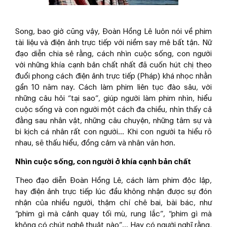
Song, bao giờ cũng vậy, Đoàn Hồng Lê luôn nói về phim
tài liệu và điện ảnh trực tiếp với niềm say mê bất tận. Nữ
đạo diễn chia sẻ rằng, cách nhìn cuộc sống, con người
với những khía cạnh bản chất nhất đã cuốn hút chị theo
đuổi phong cách điện ảnh trực tiếp (Pháp) khá nhọc nhằn
gần 10 năm nay. Cách làm phim liên tục đào sâu, với
những câu hỏi “tại sao”, giúp người làm phim nhìn, hiểu
cuộc sống và con người một cách đa chiều, nhìn thấy cả
đằng sau nhân vật, những câu chuyện, những tâm sự và
bi kịch cá nhân rất con người… Khi con người ta hiểu rõ
nhau, sẽ thấu hiểu, đồng cảm và nhân văn hơn.
Nhìn cuộc sống, con người ở khía cạnh bản chất
Theo đạo diễn Đoàn Hồng Lê, cách làm phim độc lập,
hay điện ảnh trực tiếp lúc đầu không nhận được sự đón
nhận của nhiều người, thậm chí chê bai, bài bác, như
“phim gì mà cảnh quay tối mù, rung lắc”, “phim gì mà
không có chút nghệ thuật nào”... Hay có người nghĩ rằng,