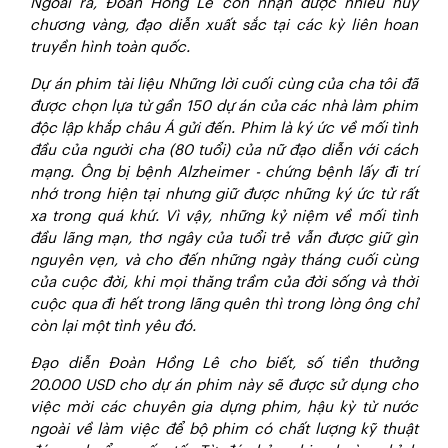
Ngoài ra, Đoàn Hồng Lê còn nhận được nhiều huy
chương vàng, đạo diễn xuất sắc tại các kỳ liên hoan
truyền hình toàn quốc.
Dự án phim tài liệu Những lời cuối cùng của cha tôi đã
được chọn lựa từ gần 150 dự án của các nhà làm phim
độc lập khắp châu Á gửi đến. Phim là ký ức về mối tình
đầu của người cha (80 tuổi) của nữ đạo diễn với cách
mạng. Ông bị bệnh Alzheimer - chứng bệnh lấy đi trí
nhớ trong hiện tại nhưng giữ được những ký ức từ rất
xa trong quá khứ. Vì vậy, những kỷ niệm về mối tình
đầu lãng mạn, thơ ngây của tuổi trẻ vẫn được giữ gìn
nguyên vẹn, và cho đến những ngày tháng cuối cùng
của cuộc đời, khi mọi thăng trầm của đời sống và thời
cuộc qua đi hết trong lãng quên thì trong lòng ông chỉ
còn lại một tình yêu đó.
Đạo diễn Đoàn Hồng Lê cho biết, số tiền thưởng
20.000 USD cho dự án phim này sẽ được sử dụng cho
việc mời các chuyên gia dựng phim, hậu kỳ từ nước
ngoài về làm việc để bộ phim có chất lượng kỹ thuật