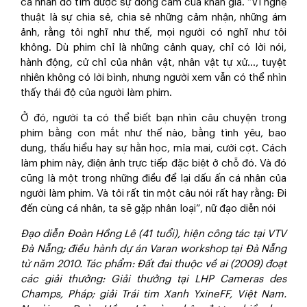
cá nhân đó tìm được sự đồng cảm của khán giả. “Vì nghệ
thuật là sự chia sẻ, chia sẻ những cảm nhận, những ám
ảnh, rằng tôi nghĩ như thế, mọi người có nghĩ như tôi
không. Dù phim chỉ là những cảnh quay, chỉ có lời nói,
hành động, cử chỉ của nhân vật, nhân vật tự xử…, tuyệt
nhiên không có lời bình, nhưng người xem vẫn có thể nhìn
thấy thái độ của người làm phim.
Ở đó, người ta có thể biết bạn nhìn câu chuyện trong
phim bằng con mắt như thế nào, bằng tình yêu, bao
dung, thấu hiểu hay sự hằn học, mỉa mai, cười cợt. Cách
làm phim này, điện ảnh trực tiếp đặc biệt ở chỗ đó. Và đó
cũng là một trong những điều để lại dấu ấn cá nhân của
người làm phim. Và tôi rất tin một câu nói rất hay rằng: Đi
đến cùng cá nhân, ta sẽ gặp nhân loại”, nữ đạo diễn nói
Đạo diễn Đoàn Hồng Lê (41 tuổi), hiện công tác tại VTV
Đà Nẵng; điều hành dự án Varan workshop tại Đà Nẵng
từ năm 2010. Tác phẩm: Đất đai thuộc về ai (2009) đoạt
các giải thưởng: Giải thưởng tại LHP Cameras des
Champs, Pháp; giải Trái tim Xanh YxineFF, Việt Nam.