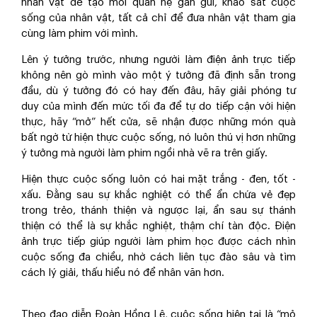
nhân vật để tạo mối quan hệ gần gũi, khảo sát cuộc
sống của nhân vật, tất cả chỉ để đưa nhân vật tham gia
cùng làm phim với mình.
Lên ý tưởng trước, nhưng người làm điện ảnh trực tiếp
không nên gò mình vào một ý tưởng đã định sẵn trong
đầu, dù ý tưởng đó có hay đến đâu, hãy giải phóng tư
duy của mình đến mức tối đa để tự do tiếp cận với hiện
thực, hãy “mở” hết cửa, sẽ nhận được những món quà
bất ngờ từ hiện thực cuộc sống, nó luôn thú vị hơn những
ý tưởng mà người làm phim ngồi nhà vẽ ra trên giấy.
Hiện thực cuộc sống luôn có hai mặt trắng - đen, tốt -
xấu. Đằng sau sự khắc nghiệt có thể ẩn chứa vẻ đẹp
trong trẻo, thánh thiện và ngược lại, ẩn sau sự thánh
thiện có thể là sự khắc nghiệt, thậm chí tàn độc. Điện
ảnh trực tiếp giúp người làm phim học được cách nhìn
cuộc sống đa chiều, nhờ cách liên tục đào sâu và tìm
cách lý giải, thấu hiểu nó để nhân văn hơn.
Theo đạo diễn Đoàn Hồng Lê, cuộc sống hiện tại là “mỏ