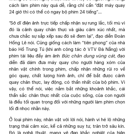
cách làm phim này quá dễ, rằng chỉ cần “đặt máy quay
24 giờ thì có thể có ngay bộ phim 24 tiếng”…
“Sở dĩ điện ảnh trực tiếp chấp nhận sự rung lắc, tối mù vì
đó là cảnh quay chân thực và giàu cảm xúc nhất, mà
chưa chắc sự sắp xếp sau đó sẽ đem lại”, đạo diễn Đoàn
Hồng Lê nói. Cũng giống cách làm “tiên phong” của nhà
báo Hồ Trung Tú (khi anh công tác ở VTV Đà Nẵng) với
phim tài liệu đầy ám ảnh
Bức chân dung vùng cát
, đạo
diễn đã dám đưa máy quay cho người hàng xóm của
nhân vật chính trong phim, chấp nhận những rủi ro về
góc quay, chất lượng hình ảnh, chỉ để bắt được cảnh
quay chân thực, lay động, có thần nhất của bộ phim. Vì
vậy, có thể nói, việc nắm bắt những khoảnh khắc, cái
thần sắc chân thực nhất của cuộc sống, của con người
là điều tối quan trọng đối với những người làm phim chọn
lối đi nhọc nhằn này.
Ở loại phim này, nhân vật với lời nói, hành vi hé lộ những
trạng thái cảm xúc, kể cả những suy tư, trăn trở sâu kín.
Đó là nghệ thuật, mang vẻ đẹp khắc nghiệt của hiện