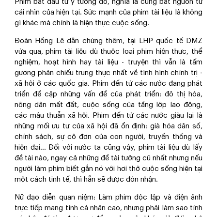
Phim bắt đầu từ ý tưởng đó, nghĩa là cũng bắt nguồn từ
cái nhìn của hiện tại. Sức mạnh của phim tài liệu là không
gì khác mà chính là hiện thực cuộc sống.
Đoàn Hồng Lê dẫn chứng thêm, tại LHP quốc tế DMZ
vừa qua, phim tài liệu dù thuộc loại phim hiện thực, thể
nghiệm, hoạt hình hay tài liệu - truyện thì vẫn là tấm
gương phản chiếu trung thực nhất về tình hình chính trị -
xã hội ở các quốc gia. Phim đến từ các nước đang phát
triển đề cập những vấn đề của phát triển: đô thị hóa,
nông dân mất đất, cuộc sống của tầng lớp lao động,
các mâu thuẫn xã hội. Phim đến từ các nước giàu lại là
những mối ưu tư của xã hội đã ổn định: già hóa dân số,
chính sách, sự cô đơn của con người, truyền thống và
hiện đại... Đối với nước ta cũng vậy, phim tài liệu dù lấy
đề tài nào, ngay cả những đề tài tưởng cũ nhất nhưng nếu
người làm phim biết gắn nó với hơi thở cuộc sống hiện tại
một cách tinh tế, thì hẳn sẽ được đón nhận.
Nữ đạo diễn quan niệm: Làm phim độc lập và điện ảnh
trực tiếp mang tính cá nhân cao, nhưng phải làm sao tính