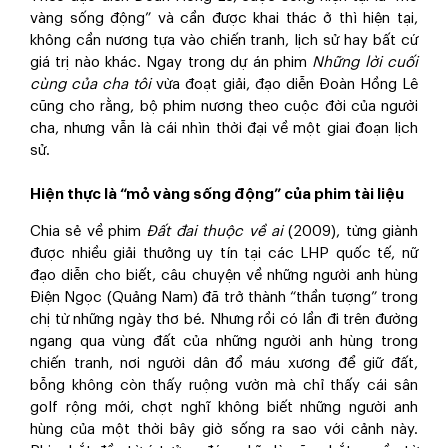
vàng sống động” và cần được khai thác ở thì hiện tại,
không cần nương tựa vào chiến tranh, lịch sử hay bất cứ
giá trị nào khác. Ngay trong dự án phim
Những lời cuối
cùng của cha tôi
vừa đoạt giải, đạo diễn Đoàn Hồng Lê
cũng cho rằng, bộ phim nương theo cuộc đời của người
cha, nhưng vẫn là cái nhìn thời đại về một giai đoạn lịch
sử.
Hiện thực là “mỏ vàng sống động” của phim tài liệu
Chia sẻ về phim
Đất đai thuộc về ai
(2009), từng giành
được nhiều giải thưởng uy tín tại các LHP quốc tế, nữ
đạo diễn cho biết, câu chuyện về những người anh hùng
Điện Ngọc (Quảng Nam) đã trở thành “thần tượng” trong
chị từ những ngày thơ bé. Nhưng rồi có lần đi trên đường
ngang qua vùng đất của những người anh hùng trong
chiến tranh, nơi người dân đổ máu xương để giữ đất,
bỗng không còn thấy ruộng vườn mà chỉ thấy cái sân
golf rộng mới, chợt nghĩ không biết những người anh
hùng của một thời bây giờ sống ra sao với cảnh này.