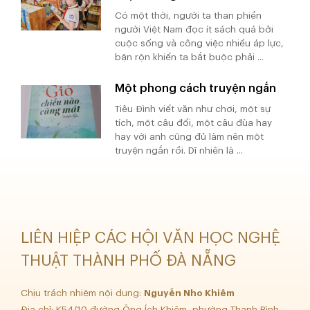
Có một thời, người ta than phiền
người Việt Nam đọc ít sách quá bởi
cuộc sống và công việc nhiều áp lực,
bận rộn khiến ta bắt buộc phải ...
Một phong cách truyện ngắn
Tiêu Đình viết văn như chơi, một sự
tích, một câu đối, một câu đùa hay
hay với anh cũng đủ làm nên một
truyện ngắn rồi. Dĩ nhiên là ...
LIÊN HIỆP CÁC HỘI VĂN HỌC NGHỆ
THUẬT THÀNH PHỐ ĐÀ NẴNG
Chịu trách nhiệm nội dung:
Nguyễn Nho Khiêm
Địa chỉ: K54/10 đường Ông Ích Khiêm, phường Thanh Bình,