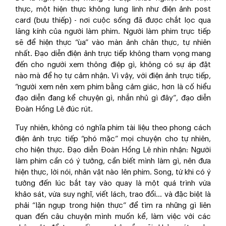
thực, một hiện thực không lung linh như điện ảnh post
card (bưu thiếp) - nơi cuộc sống đã được chắt lọc qua
lăng kính của người làm phim. Người làm phim trực tiếp
sẽ để hiện thực “ùa” vào màn ảnh chân thực, tự nhiên
nhất. Đạo diễn điện ảnh trực tiếp không tham vọng mang
đến cho người xem thông điệp gì, không có sự áp đặt
nào mà để họ tự cảm nhận. Vì vậy, với điện ảnh trực tiếp,
“người xem nên xem phim bằng cảm giác, hơn là cố hiểu
đạo diễn đang kể chuyện gì, nhắn nhủ gì đây”, đạo diễn
Đoàn Hồng Lê đúc rút.
Tuy nhiên, không có nghĩa phim tài liệu theo phong cách
điện ảnh trực tiếp “phó mặc” mọi chuyện cho tự nhiên,
cho hiện thực. Đạo diễn Đoàn Hồng Lê nhìn nhận: Người
làm phim cần có ý tưởng, cần biết mình làm gì, nên đưa
hiện thực, lời nói, nhân vật nào lên phim. Song, từ khi có ý
tưởng đến lúc bắt tay vào quay là một quá trình vừa
khảo sát, vừa suy nghĩ, viết lách, trao đổi... và đặc biệt là
phải “lặn ngụp trong hiện thực” để tìm ra những gì liên
quan đến câu chuyện mình muốn kể, làm việc với các