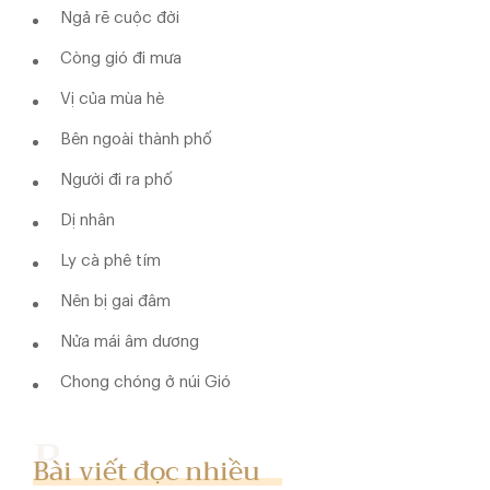
Ngả rẽ cuộc đời
Còng gió đi mưa
Vị của mùa hè
Bên ngoài thành phố
Người đi ra phố
Dị nhân
Ly cà phê tím
Nên bị gai đâm
Nửa mái âm dương
Chong chóng ở núi Gió
Bài viết đọc nhiều