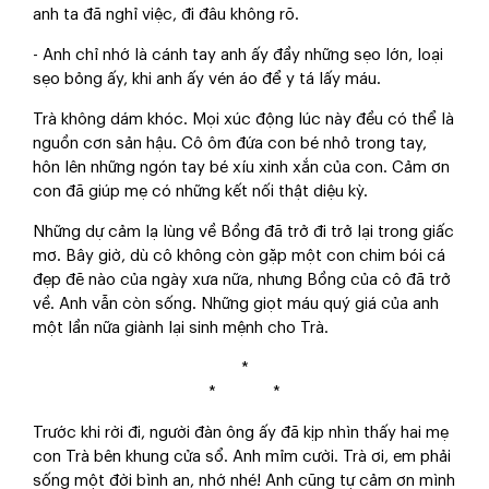
anh ta đã nghỉ việc, đi đâu không rõ.
- Anh chỉ nhớ là cánh tay anh ấy đầy những sẹo lớn, loại
sẹo bỏng ấy, khi anh ấy vén áo để y tá lấy máu.
Trà không dám khóc. Mọi xúc động lúc này đều có thể là
nguồn cơn sản hậu. Cô ôm đứa con bé nhỏ trong tay,
hôn lên những ngón tay bé xíu xinh xắn của con. Cảm ơn
con đã giúp mẹ có những kết nối thật diệu kỳ.
Những dự cảm lạ lùng về Bồng đã trở đi trở lại trong giấc
mơ. Bây giờ, dù cô không còn gặp một con chim bói cá
đẹp đẽ nào của ngày xưa nữa, nhưng Bồng của cô đã trở
về. Anh vẫn còn sống. Những giọt máu quý giá của anh
một lần nữa giành lại sinh mệnh cho Trà.
*
* *
Trước khi rời đi, người đàn ông ấy đã kịp nhìn thấy hai mẹ
con Trà bên khung cửa sổ. Anh mỉm cười. Trà ơi, em phải
sống một đời bình an, nhớ nhé! Anh cũng tự cảm ơn mình