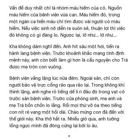
Vấn đề duy nhất chỉ là nhóm máu hiếm của cô. Nguồn
máu hiếm của bệnh viện vừa cạn. Máu hiếm đó, trong
một ngàn ca hiến máu chỉ tìm được vài người có máu
hiếm. Nếu việc sinh nở diễn ra suôn sẻ, thuận lợi thì việc
đó không có gì đáng lo. Ngược lại, lỡ như… lỡ như…
Kha không dám nghĩ đến. Anh hít sâu một hơi, tiến ra
hành lang bệnh viện. Trước khoảnh khắc mang tính định
mệnh này, anh còn biết làm gì hơn là cầu nguyện cho Trà
được mẹ tròn con vuông.
Bệnh viện vắng lặng lúc nửa đêm. Ngoài sân, chỉ còn
người bảo vệ trực cổng rảo qua rảo lại. Trong không khí
thinh lặng, anh nghe rõ tiếng dế li ri đâu đó trong vạt cỏ
trước sân bệnh viện. Trước cửa phòng sinh, mẹ anh và
mẹ Trà bồn chồn lo lắng. Rồi mọi thứ vỡ òa theo tiếng
con nít ré vang một hồi dài. Chào mừng con đã đến với
thế giới này. Kha thở hắt ra. Nhiều giờ qua, anh tưởng
lồng ngực mình đã đông cứng lại bởi lo âu.
*