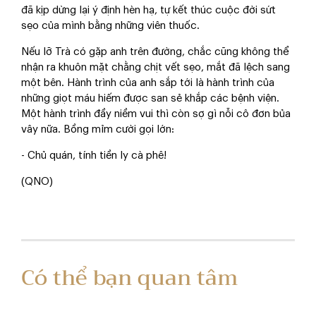
đã kịp dừng lại ý định hèn hạ, tự kết thúc cuộc đời sứt
sẹo của mình bằng những viên thuốc.
Nếu lỡ Trà có gặp anh trên đường, chắc cũng không thể
nhận ra khuôn mặt chằng chịt vết sẹo, mắt đã lệch sang
một bên. Hành trình của anh sắp tới là hành trình của
những giọt máu hiếm được san sẻ khắp các bệnh viện.
Một hành trình đầy niềm vui thì còn sợ gì nỗi cô đơn bủa
vây nữa. Bồng mỉm cười gọi lớn:
- Chủ quán, tính tiền ly cà phê!
(QNO)
Có thể bạn quan tâm