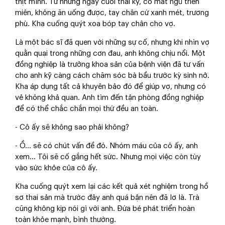
thịt mình. Từ những ngày cuối thai kỳ, cô mất ngủ triền
miên, không ăn uống được, tay chân cứ xanh mét, trương
phù. Kha cuống quýt xoa bóp tay chân cho vợ.
Là một bác sĩ đã quen với những sự cố, nhưng khi nhìn vợ
quằn quại trong những cơn đau, anh không chịu nổi. Một
đồng nghiệp là trưởng khoa sản của bệnh viện đã tư vấn
cho anh kỹ càng cách chăm sóc bà bầu trước kỳ sinh nở.
Kha áp dụng tất cả khuyên bảo đó để giúp vợ, nhưng có
vẻ không khả quan. Anh tìm đến tận phòng đồng nghiệp
để có thể chắc chắn mọi thứ đều an toàn.
- Cô ấy sẽ không sao phải không?
- Ồ… sẽ có chút vấn đề đó. Nhóm máu của cô ấy, anh
xem… Tôi sẽ cố gắng hết sức. Nhưng mọi việc còn tùy
vào sức khỏe của cô ấy.
Kha cuống quýt xem lại các kết quả xét nghiệm trong hồ
sơ thai sản mà trước đây anh quá bận nên đã lơ là. Trà
cũng không kịp nói gì với anh. Đứa bé phát triển hoàn
toàn khỏe mạnh, bình thường.