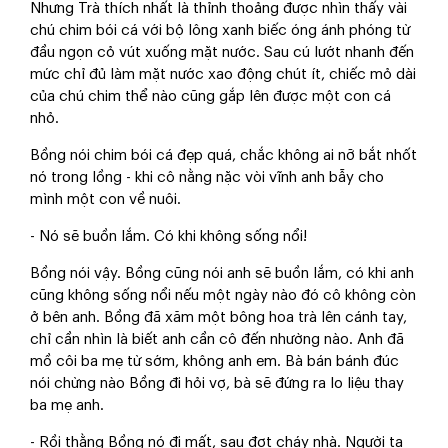
Nhưng Trà thích nhất là thỉnh thoảng được nhìn thấy vài
chú chim bói cá với bộ lông xanh biếc óng ánh phóng từ
đầu ngọn cỏ vút xuống mặt nước. Sau cú lướt nhanh đến
mức chỉ đủ làm mặt nước xao động chút ít, chiếc mỏ dài
của chú chim thể nào cũng gắp lên được một con cá
nhỏ.
Bồng nói chim bói cá đẹp quá, chắc không ai nỡ bắt nhốt
nó trong lồng - khi cô nằng nặc vòi vĩnh anh bẫy cho
mình một con về nuôi.
- Nó sẽ buồn lắm. Có khi không sống nổi!
Bồng nói vậy. Bồng cũng nói anh sẽ buồn lắm, có khi anh
cũng không sống nổi nếu một ngày nào đó cô không còn
ở bên anh. Bồng đã xăm một bông hoa trà lên cánh tay,
chỉ cần nhìn là biết anh cần cô đến nhường nào. Anh đã
mồ côi ba mẹ từ sớm, không anh em. Bà bán bánh đúc
nói chừng nào Bồng đi hỏi vợ, bà sẽ đứng ra lo liệu thay
ba mẹ anh.
- Rồi thằng Bồng nó đi mất, sau đợt cháy nhà. Người ta