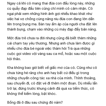
Ngay cả khi cô mang thai đứa con đầu lòng này, những
cú quẫy đạp đầu tiên cũng chỉ mình cô cảm nhận. Cô
ngại phải xem những hình ảnh gợi nhiều khao khát như
việc hai vợ chồng cùng nâng niu đứa con đang lớn dần
lên trong bụng mẹ. Bàn tay ấm áp của người cha đặt lên
thành bụng, chạm vào những cú máy đạp đầy bản năng.
Một đứa trẻ chưa ra đời nhưng cũng đã biết thèm những
cái chạm tay yêu thương. Nhưng anh chưa làm được gì
nhiều cho đứa bé ngoài việc thăm hỏi Trà qua những
cuộc gọi video vội vàng sau ca mổ, hoặc sau một cuộc
hội thảo.
Kha không bao giờ biết về giấc mơ của cô. Cũng như cô
chưa từng hé răng cho anh hay bất cứ điều gì trong
những chuyến công tác xa nhà của mình. Thỉnh thoảng,
sau chuyến đi, cô đặt vé đi thêm một đoạn. Dù nhiều lần
trở lại, đứng trước khung cảnh đã quá xa tiềm thức, cô
không thể kiềm lòng, bật khóc.
Bồng đã ở đâu sau chừng đó năm?