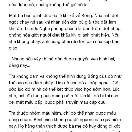
cứu được nó, nhưng không thể giữ nó lại.
Mắt bà bán bánh đúc ứa lệ khi kể về Bồng. Nhà anh đột
ngột cháy rụi sau khi nhận tiền đền bù giải tỏa đất làm
khu đô thị mới. Nghe phong phanh là bọn trộm đột nhập,
phóng hỏa giết người diệt khẩu khi bị anh phát hiện. Nếu
nhà không cháy, anh cũng phải rời đi vì căn nhà sắp bàn
giao.
- Nhưng nếu vậy thì nó còn được nguyên vẹn hình hài,
đằng này…
Trà không dám và không thể hình dung Bồng của cô như
thế nào sau đám cháy. Tim cô như có ai bóp nghẹt. Cô
ước lúc đó mình có thể kết thúc việc học sớm hơn. Lúc
nhỏ, anh đã từng cứu mạng cô một lần khi cô bị tai nạn
xe, mất máu cấp, buộc phải truyền máu cấp cứu.
Trà thuộc nhóm máu hiếm, chỉ có thể nhận được máu
cùng nhóm. Bệnh viện không có đủ nguồn máu quý hiếm
này. Họ hàng thân thích được ba mẹ cô huy động đi xét