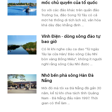
mốc chủ quyền của tổ quốc
So với các đảo khác trên quần đảo
Trường Sa, đảo Song Tử Tây có cả
một hệ thống di tích lịch sử, văn hóa
khá dày đặc khẳng định ...
Vĩnh Điện - dòng sông đào tự
bao giờ
Có lẽ khi nghe câu ca dao "Từ ngày
Tây lại cửa Hàn/ Đào sông Câu Nhí
bòn vàng Bồng Miêu", không ít người
nghĩ rằng sông Câu Nhí được ...
Nhớ bến phà sông Hàn Đà
Nẵng
Mới đó mà tôi xa Đà Nẵng đã gần 30
năm, kể từ khi chia tách tỉnh Quảng
Nam - Đà Nẵng đầu năm 1997. Thời
gian có thể làm ...