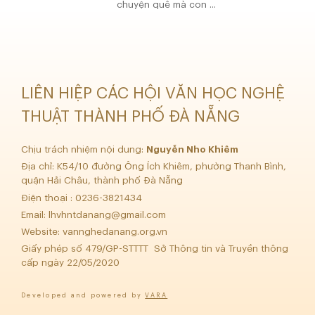
chuyện quê mà con ...
LIÊN HIỆP CÁC HỘI VĂN HỌC NGHỆ
THUẬT THÀNH PHỐ ĐÀ NẴNG
Chịu trách nhiệm nội dung:
Nguyễn Nho Khiêm
Địa chỉ: K54/10 đường Ông Ích Khiêm, phường Thanh Bình,
quận Hải Châu, thành phố Đà Nẵng
Điện thoại : 0236-3821434
Email:
lhvhntdanang@gmail.com
Website: vannghedanang.org.vn
Giấy phép số 479/GP-STTTT Sở Thông tin và Truyền thông
cấp ngày 22/05/2020
Developed and powered by
VARA