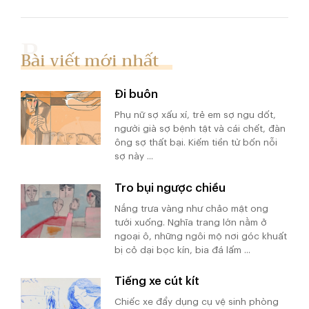
Bài viết mới nhất
Đi buôn
Phụ nữ sợ xấu xí, trẻ em sợ ngu dốt,
người già sợ bệnh tật và cái chết, đàn
ông sợ thất bại. Kiếm tiền từ bốn nỗi
sợ này ...
Tro bụi ngược chiều
Nắng trưa vàng như chảo mật ong
tưới xuống. Nghĩa trang lớn nằm ở
ngoại ô, những ngôi mộ nơi góc khuất
bị cỏ dại bọc kín, bia đá lấm ...
Tiếng xe cút kít
Chiếc xe đẩy dụng cụ vệ sinh phòng