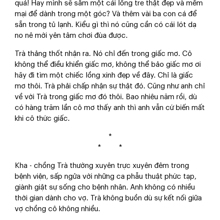
quá! Hay mình sẽ sắm một cái lồng tre thật đẹp và mềm
mại để dành trong một góc? Và thêm vài ba con cá để
sẵn trong tủ lạnh. Kiểu gì thì nó cũng cần có cái lót dạ
no nê mới yên tâm chơi đùa được.
Trà thảng thốt nhận ra. Nó chỉ đến trong giấc mơ. Cô
không thể điều khiển giấc mơ, không thể bảo giấc mơ ơi
hãy đi tìm một chiếc lồng xinh đẹp về đây. Chỉ là giấc
mơ thôi. Trà phải chấp nhận sự thật đó. Cũng như anh chỉ
về với Trà trong giấc mơ đó thôi. Bao nhiêu năm rồi, dù
có hàng trăm lần cô mơ thấy anh thì anh vẫn cứ biến mất
khi cô thức giấc.
*
* *
Kha - chồng Trà thường xuyên trực xuyên đêm trong
bệnh viện, sấp ngửa với những ca phẫu thuật phức tạp,
giành giật sự sống cho bệnh nhân. Anh không có nhiều
thời gian dành cho vợ. Trà không buồn dù sự kết nối giữa
vợ chồng cô không nhiều.