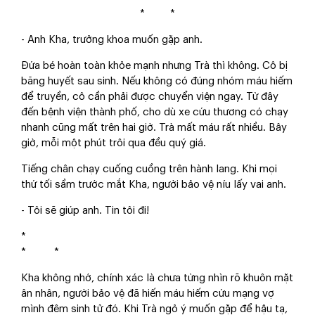
* *
- Anh Kha, trưởng khoa muốn gặp anh.
Đứa bé hoàn toàn khỏe mạnh nhưng Trà thì không. Cô bị
băng huyết sau sinh. Nếu không có đúng nhóm máu hiếm
để truyền, cô cần phải được chuyển viện ngay. Từ đây
đến bệnh viện thành phố, cho dù xe cứu thương có chạy
nhanh cũng mất trên hai giờ. Trà mất máu rất nhiều. Bây
giờ, mỗi một phút trôi qua đều quý giá.
Tiếng chân chạy cuống cuồng trên hành lang. Khi mọi
thứ tối sầm trước mắt Kha, người bảo vệ níu lấy vai anh.
- Tôi sẽ giúp anh. Tin tôi đi!
*
* *
Kha không nhớ, chính xác là chưa từng nhìn rõ khuôn mặt
ân nhân, người bảo vệ đã hiến máu hiếm cứu mạng vợ
mình đêm sinh tử đó. Khi Trà ngỏ ý muốn gặp để hậu tạ,