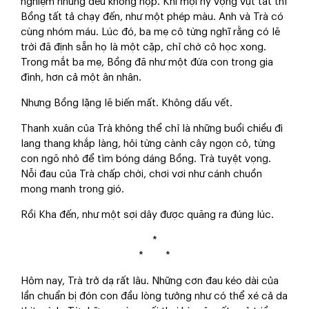
nghiệm nhưng đều không hợp. Khi mọi hy vọng vụt tắt thì
Bồng tất tả chạy đến, như một phép màu. Anh và Trà có
cùng nhóm máu. Lúc đó, ba mẹ cô từng nghĩ rằng có lẽ
trời đã định sẵn họ là một cặp, chỉ chờ cô học xong.
Trong mắt ba mẹ, Bồng đã như một đứa con trong gia
đình, hơn cả một ân nhân.
Nhưng Bồng lặng lẽ biến mất. Không dấu vết.
Thanh xuân của Trà không thể chỉ là những buổi chiều đi
lang thang khắp làng, hỏi từng cành cây ngọn cỏ, từng
con ngõ nhỏ để tìm bóng dáng Bồng. Trà tuyệt vọng.
Nỗi đau của Trà chấp chới, chơi vơi như cánh chuồn
mong manh trong gió.
Rồi Kha đến, như một sợi dây được quăng ra đúng lúc.
*
* *
Hôm nay, Trà trở dạ rất lâu. Những cơn đau kéo dài của
lần chuẩn bị đón con đầu lòng tưởng như có thể xé cả da