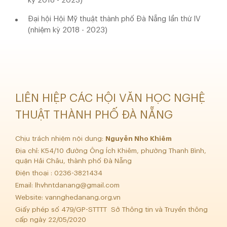
kỳ 2018 - 2023)
Đại hội Hội Mỹ thuật thành phố Đà Nẵng lần thứ IV
(nhiệm kỳ 2018 - 2023)
LIÊN HIỆP CÁC HỘI VĂN HỌC NGHỆ
THUẬT THÀNH PHỐ ĐÀ NẴNG
Chịu trách nhiệm nội dung:
Nguyễn Nho Khiêm
Địa chỉ: K54/10 đường Ông Ích Khiêm, phường Thanh Bình,
quận Hải Châu, thành phố Đà Nẵng
Điện thoại : 0236-3821434
Email:
lhvhntdanang@gmail.com
Website: vannghedanang.org.vn
Giấy phép số 479/GP-STTTT Sở Thông tin và Truyền thông
cấp ngày 22/05/2020