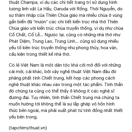
thuật Champa, ví dụ các chi tiết trang trí sử dụng hình
tượng linh vật La Hầu, Garuda với Rồng. Thời Nguyễn, do
sự thâm nhập của Thiên Chúa giáo mà nhiều chùa ở vùng
gần biển đã “mượn” các chi tiết kiến trúc nhà thờ Thiên
Chúa giáo với kiến trúc chùa truyền thống, ví dụ như chùa
Cổ Chất, Cổ Lễ… Ngược lại, cũng có những nhà thờ như
Phát Diệm, Trung Lao, Trung Linh… cũng sử dụng nhiều
yếu tố kiên trúc truyền thống như phong thủy, hoa văn,
cấu kiện trong thiết kế nhà thờ.
Có lẽ Việt Nam là một dân tộc khá cởi mở đối với những
cái mới, cái khác, bởi vậy nghệ thuật Việt Nam đâu đó
phảng phất tính Chiết trung, kết hợp các phong cách
nghệ thuật khác nhau vào trong một tác phẩm. Tinh thần
đó chúng ta cũng có thể thấy ở không ít các nghệ sĩ
đương đại. Tuy nhiên, tinh thần Chiết trung mà chúng ta
muốn hướng tới không thể là sự lắp ghép vô hồn hình
thức bên ngoài, mà phải xuất phát từ tính đồng nhất thiết
yếu bên trong.
(tapchimythuat.vn)