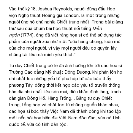
Vào thế kỷ 18, Joshua Reynolds, người đứng đầu Học
viện Nghệ thuật Hoàng gia London, là một trong những
người ủng hộ chủ nghĩa Chiết trung nhất. Trong bài giảng
thứ sáu của chùm bài học thuật nổi tiếng
Diễn
ngôn
(1774), ông đã viết rằng họa sĩ có thể sử dụng tác
phẩm của người xưa như một “cửa hàng chung, luôn mở
cửa cho mọi người, vì vậy mọi người đều có quyền lấy
những tài liệu mà mình yêu thích”.
Tư duy Chiết trung có lẽ đã ảnh hưởng lớn tới các họa sĩ
Trường Cao đẳng Mỹ thuật Đông Dương, khi phần lớn họ
chỉ chắt lọc những yếu tố phù hợp từ các bậc thầy
phương Tây, đồng thời kết hợp các yếu tố truyền thống
bản địa như chất liệu sơn mài, điêu khắc đình làng, tranh
dân gian Đông Hồ, Hàng Trống… Bằng tư duy Chiết
trung, tổng hợp và chắt lọc từ những nguồn khác nhau,
các họa sĩ bậc thầy Việt Nam đã thành công khi tạo lập
một nền hội họa hiện đại Việt Nam độc đáo, vừa có tính
quốc tế, vừa có tính dân tộc.