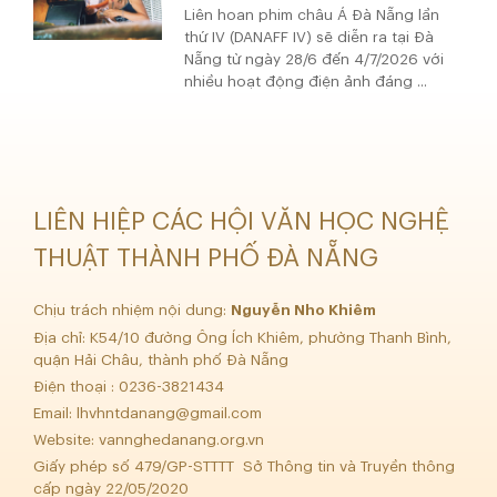
Liên hoan phim châu Á Đà Nẵng lần
thứ IV (DANAFF IV) sẽ diễn ra tại Đà
Nẵng từ ngày 28/6 đến 4/7/2026 với
nhiều hoạt động điện ảnh đáng ...
LIÊN HIỆP CÁC HỘI VĂN HỌC NGHỆ
THUẬT THÀNH PHỐ ĐÀ NẴNG
Chịu trách nhiệm nội dung:
Nguyễn Nho Khiêm
Địa chỉ: K54/10 đường Ông Ích Khiêm, phường Thanh Bình,
quận Hải Châu, thành phố Đà Nẵng
Điện thoại : 0236-3821434
Email:
lhvhntdanang@gmail.com
Website: vannghedanang.org.vn
Giấy phép số 479/GP-STTTT Sở Thông tin và Truyền thông
cấp ngày 22/05/2020