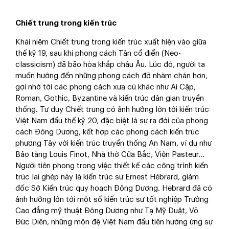
Chiết trung trong kiến trúc
Khái niệm Chiết trung trong kiến trúc xuất hiện vào giữa
thế kỷ 19, sau khi phong cách Tân cổ điển (Neo-
classicism) đã bão hòa khắp châu Âu. Lúc đó, người ta
muốn hướng đến những phong cách đỡ nhàm chán hơn,
gợi nhớ tới các phong cách xưa cũ khác như Ai Cập,
Roman, Gothic, Byzantine và kiến trúc dân gian truyền
thống. Tư duy Chiết trung có ảnh hưởng lớn tới kiến trúc
Việt Nam đầu thế kỷ 20, đặc biệt là sự ra đời của phong
cách Đông Dương, kết hợp các phong cách kiến trúc
phương Tây với kiến trúc truyền thống An Nam, ví dụ như
Bảo tàng Louis Finot, Nhà thờ Cửa Bắc, Viện Pasteur…
Người tiên phong trong việc thiết kế các công trình kiến
trúc lai ghép này là kiến trúc sư Ernest Hébrard, giám
đốc Sở Kiến trúc quy hoạch Đông Dương. Hebrard đã có
ảnh hưởng lớn tới một số kiến trúc sư tốt nghiệp Trường
Cao đẳng mỹ thuật Đông Dương như Tạ Mỹ Duật, Võ
Đức Diên, những môn đệ Việt Nam đầu tiên hưởng ứng sự