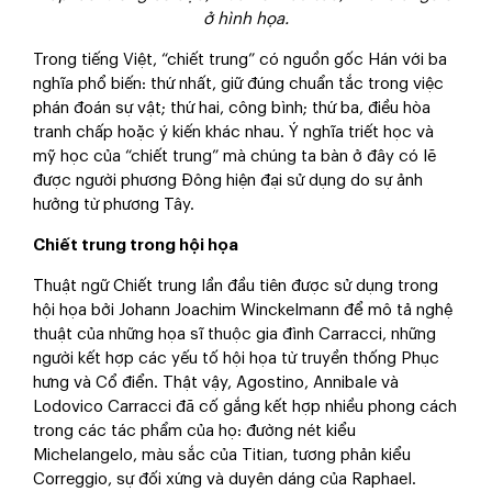
ở hình họa.
Trong tiếng Việt, “chiết trung” có nguồn gốc Hán với ba
nghĩa phổ biến: thứ nhất, giữ đúng chuẩn tắc trong việc
phán đoán sự vật; thứ hai, công bình; thứ ba, điều hòa
tranh chấp hoặc ý kiến khác nhau. Ý nghĩa triết học và
mỹ học của “chiết trung” mà chúng ta bàn ở đây có lẽ
được người phương Đông hiện đại sử dụng do sự ảnh
hưởng từ phương Tây.
Chiết trung trong hội họa
Thuật ngữ Chiết trung lần đầu tiên được sử dụng trong
hội họa bởi Johann Joachim Winckelmann để mô tả nghệ
thuật của những họa sĩ thuộc gia đình Carracci, những
người kết hợp các yếu tố hội họa từ truyền thống Phục
hưng và Cổ điển. Thật vậy, Agostino, Annibale và
Lodovico Carracci đã cố gắng kết hợp nhiều phong cách
trong các tác phẩm của họ: đường nét kiểu
Michelangelo, màu sắc của Titian, tương phản kiểu
Correggio, sự đối xứng và duyên dáng của Raphael.