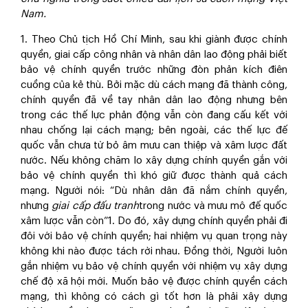
Nam.
1. Theo Chủ tịch Hồ Chí Minh, sau khi giành được chính
quyền, giai cấp công nhân và nhân dân lao động phải biết
bảo vệ chính quyền trước những đòn phản kích điên
cuồng của kẻ thù. Bởi mặc dù cách mạng đã thành công,
chính quyền đã về tay nhân dân lao động nhưng bên
trong các thế lực phản động vẫn còn đang cấu kết với
nhau chống lại cách mạng; bên ngoài, các thế lực đế
quốc vẫn chưa từ bỏ âm mưu can thiệp và xâm lược đất
nước. Nếu không chăm lo xây dựng chính quyền gắn với
bảo vệ chính quyền thì khó giữ được thành quả cách
mạng. Người nói: “Dù nhân dân đã nắm chính quyền,
nhưng
giai cấp đấu tranh
trong nước và mưu mô đế quốc
xâm lược vẫn còn”
1
. Do đó, xây dựng chính quyền phải đi
đôi với bảo vệ chính quyền; hai nhiệm vụ quan trọng này
không khi nào được tách rời nhau. Đồng thời, Người luôn
gắn nhiệm vụ bảo vệ chính quyền với nhiệm vụ xây dựng
chế độ xã hội mới. Muốn bảo vệ được chính quyền cách
mạng, thì không có cách gì tốt hơn là phải xây dựng