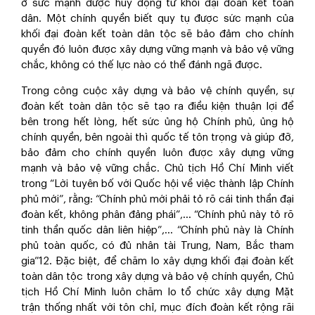
ở sức mạnh được huy động từ khối đại đoàn kết toàn
dân. Một chính quyền biết quy tụ được sức mạnh của
khối đại đoàn kết toàn dân tộc sẽ bảo đảm cho chính
quyền đó luôn được xây dựng vững mạnh và bảo vệ vững
chắc, không có thế lực nào có thể đánh ngã được.
Trong công cuộc xây dựng và bảo vệ chính quyền, sự
đoàn kết toàn dân tộc sẽ tạo ra điều kiện thuận lợi để
bên trong hết lòng, hết sức ủng hộ Chính phủ, ủng hộ
chính quyền, bên ngoài thì quốc tế tôn trọng và giúp đỡ,
bảo đảm cho chính quyền luôn được xây dựng vững
mạnh và bảo vệ vững chắc. Chủ tịch Hồ Chí Minh viết
trong “Lời tuyên bố với Quốc hội về việc thành lập Chính
phủ mới”, rằng: “Chính phủ mới phải tỏ rõ cái tinh thần đại
đoàn kết, không phân đảng phái”,… “Chính phủ này tỏ rõ
tinh thần quốc dân liên hiệp”,… “Chính phủ này là Chính
phủ toàn quốc, có đủ nhân tài Trung, Nam, Bắc tham
gia”
12
. Đặc biệt, để chăm lo xây dựng khối đại đoàn kết
toàn dân tộc trong xây dựng và bảo vệ chính quyền, Chủ
tịch Hồ Chí Minh luôn chăm lo tổ chức xây dựng Mặt
trận thống nhất với tôn chỉ, mục đích đoàn kết rộng rãi