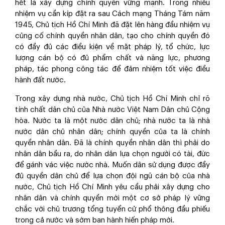
hết là xây dựng chính quyền vững mạnh. Trong nhiều
nhiệm vụ cần kíp đặt ra sau Cách mạng Tháng Tám năm
1945, Chủ tịch Hồ Chí Minh đã đặt lên hàng đầu nhiệm vụ
củng cố chính quyền nhân dân, tạo cho chính quyền đó
có đầy đủ các điều kiện về mặt pháp lý, tổ chức, lực
lượng cán bộ có đủ phẩm chất và năng lực, phương
pháp, tác phong công tác để đảm nhiệm tốt việc điều
hành đất nước.
Trong xây dựng nhà nước, Chủ tịch Hồ Chí Minh chỉ rõ
tính chất dân chủ của Nhà nước Việt Nam Dân chủ Cộng
hòa. Nước ta là một nước dân chủ; nhà nước ta là nhà
nước dân chủ nhân dân; chính quyền của ta là chính
quyền nhân dân. Đã là chính quyền nhân dân thì phải do
nhân dân bầu ra, do nhân dân lựa chọn người có tài, đức
để gánh vác việc nước nhà. Muốn dân sử dụng được đầy
đủ quyền dân chủ để lựa chọn đội ngũ cán bộ của nhà
nước, Chủ tịch Hồ Chí Minh yêu cầu phải xây dựng cho
nhân dân và chính quyền mới một cơ sở pháp lý vững
chắc với chủ trương tổng tuyển cử phổ thông đầu phiếu
trong cả nước và sớm ban hành hiến pháp mới.