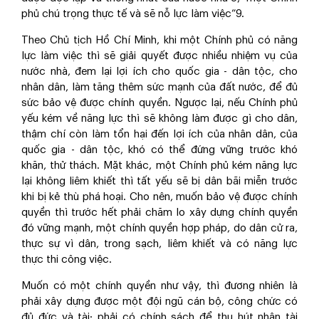
phủ chú trọng thực tế và sẽ nỗ lực làm việc”
9
.
Theo Chủ tịch Hồ Chí Minh, khi một Chính phủ có năng
lực làm việc thì sẽ giải quyết được nhiều nhiệm vụ của
nước nhà, đem lại lợi ích cho quốc gia - dân tộc, cho
nhân dân, làm tăng thêm sức mạnh của đất nước, để đủ
sức bảo vệ được chính quyền. Ngược lại, nếu Chính phủ
yếu kém về năng lực thì sẽ không làm được gì cho dân,
thậm chí còn làm tổn hại đến lợi ích của nhân dân, của
quốc gia - dân tộc, khó có thể đứng vững trước khó
khăn, thử thách. Mặt khác, một Chính phủ kém năng lực
lại không liêm khiết thì tất yếu sẽ bị dân bãi miễn trước
khi bị kẻ thù phá hoại. Cho nên, muốn bảo vệ được chính
quyền thì trước hết phải chăm lo xây dựng chính quyền
đó vững mạnh, một chính quyền hợp pháp, do dân cử ra,
thực sự vì dân, trong sạch, liêm khiết và có năng lực
thực thi công việc.
Muốn có một chính quyền như vậy, thì đương nhiên là
phải xây dựng được một đội ngũ cán bộ, công chức có
đủ đức và tài; phải có chính sách để thu hút nhân tài