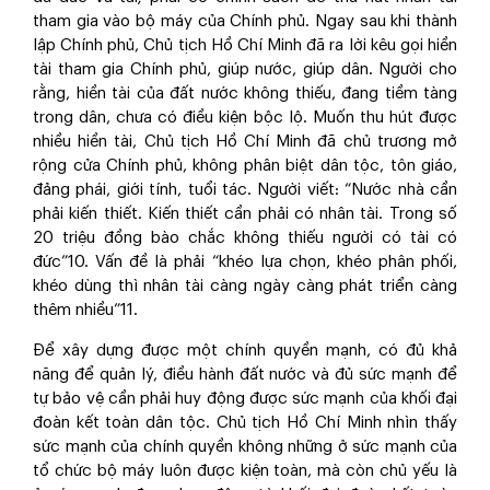
tham gia vào bộ máy của Chính phủ. Ngay sau khi thành
lập Chính phủ, Chủ tịch Hồ Chí Minh đã ra lời kêu gọi hiền
tài tham gia Chính phủ, giúp nước, giúp dân. Người cho
rằng, hiền tài của đất nước không thiếu, đang tiềm tàng
trong dân, chưa có điều kiện bộc lộ. Muốn thu hút được
nhiều hiền tài, Chủ tịch Hồ Chí Minh đã chủ trương mở
rộng cửa Chính phủ, không phân biệt dân tộc, tôn giáo,
đảng phái, giới tính, tuổi tác. Người viết: “Nước nhà cần
phải kiến thiết. Kiến thiết cần phải có nhân tài. Trong số
20 triệu đồng bào chắc không thiếu người có tài có
đức”
10
. Vấn đề là phải “khéo lựa chọn, khéo phân phối,
khéo dùng thì nhân tài càng ngày càng phát triển càng
thêm nhiều”
11
.
Để xây dựng được một chính quyền mạnh, có đủ khả
năng để quản lý, điều hành đất nước và đủ sức mạnh để
tự bảo vệ cần phải huy động được sức mạnh của khối đại
đoàn kết toàn dân tộc. Chủ tịch Hồ Chí Minh nhìn thấy
sức mạnh của chính quyền không những ở sức mạnh của
tổ chức bộ máy luôn được kiện toàn, mà còn chủ yếu là