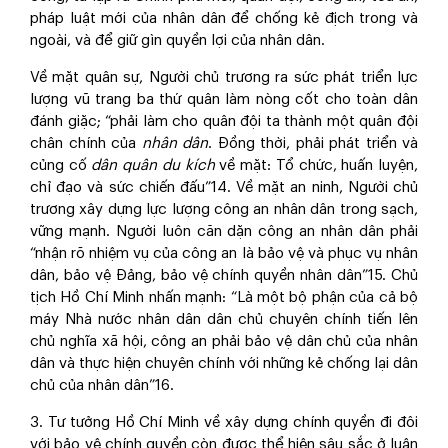
pháp luật mới của nhân dân để chống kẻ địch trong và
ngoài, và để giữ gìn quyền lợi của nhân dân.
Về mặt quân sự, Người chủ trương ra sức phát triển lực
lượng vũ trang ba thứ quân làm nòng cốt cho toàn dân
đánh giặc; “phải làm cho quân đội ta thành một quân đội
chân chính của
nhân dân
. Đồng thời, phải phát triển và
củng cố
dân quân du kích
về mặt: Tổ chức, huấn luyện,
chỉ đạo và sức chiến đấu”
14
. Về mặt an ninh, Người chủ
trương xây dựng lực lượng công an nhân dân trong sạch,
vững mạnh. Người luôn căn dặn công an nhân dân phải
“nhận rõ nhiệm vụ của công an là bảo vệ và phục vụ nhân
dân, bảo vệ Đảng, bảo vệ chính quyền nhân dân”
15
. Chủ
tịch Hồ Chí Minh nhấn mạnh: “Là một bộ phận của cả bộ
máy Nhà nước nhân dân dân chủ chuyên chính tiến lên
chủ nghĩa xã hội, công an phải bảo vệ dân chủ của nhân
dân và thực hiện chuyên chính với những kẻ chống lại dân
chủ của nhân dân”
16
.
3. Tư tưởng Hồ Chí Minh về xây dựng chính quyền đi đôi
với bảo vệ chính quyền còn được thể hiện sâu sắc ở luận