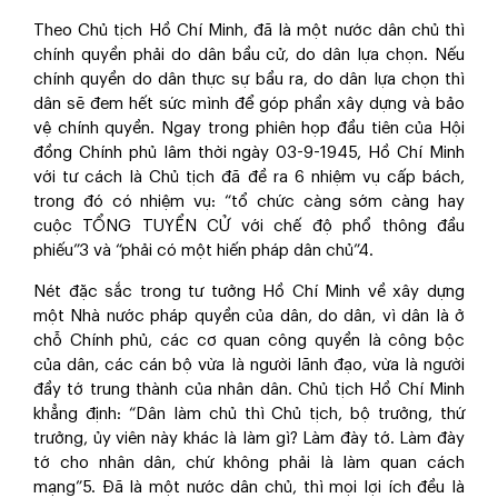
Theo Chủ tịch Hồ Chí Minh, đã là một nước dân chủ thì
chính quyền phải do dân bầu cử, do dân lựa chọn. Nếu
chính quyền do dân thực sự bầu ra, do dân lựa chọn thì
dân sẽ đem hết sức mình để góp phần xây dựng và bảo
vệ chính quyền. Ngay trong phiên họp đầu tiên của Hội
đồng Chính phủ lâm thời ngày 03-9-1945, Hồ Chí Minh
với tư cách là Chủ tịch đã đề ra 6 nhiệm vụ cấp bách,
trong đó có nhiệm vụ: “tổ chức càng sớm càng hay
cuộc TỔNG TUYỂN CỬ với chế độ phổ thông đầu
phiếu”
3
và “phải có một hiến pháp dân chủ”
4
.
Nét đặc sắc trong tư tưởng Hồ Chí Minh về xây dựng
một Nhà nước pháp quyền của dân, do dân, vì dân là ở
chỗ Chính phủ, các cơ quan công quyền là công bộc
của dân, các cán bộ vừa là người lãnh đạo, vừa là người
đầy tớ trung thành của nhân dân. Chủ tịch Hồ Chí Minh
khẳng định: “Dân làm chủ thì Chủ tịch, bộ trưởng, thứ
trưởng, ủy viên này khác là làm gì? Làm đày tớ. Làm đày
tớ cho nhân dân, chứ không phải là làm quan cách
mạng”
5
. Đã là một nước dân chủ, thì mọi lợi ích đều là