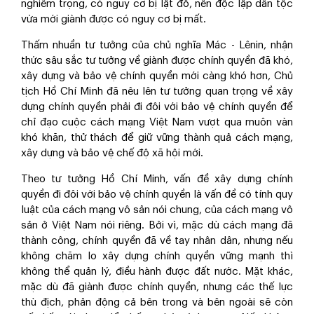
nghiêm trọng, có nguy cơ bị lật đổ, nền độc lập dân tộc
vừa mới giành được có nguy cơ bị mất.
Thấm nhuần tư tưởng của chủ nghĩa Mác - Lênin, nhận
thức sâu sắc tư tưởng về giành được chính quyền đã khó,
xây dựng và bảo vệ chính quyền mới càng khó hơn, Chủ
tịch Hồ Chí Minh đã nêu lên tư tưởng quan trọng về xây
dựng chính quyền phải đi đôi với bảo vệ chính quyền để
chỉ đạo cuộc cách mạng Việt Nam vượt qua muôn vàn
khó khăn, thử thách để giữ vững thành quả cách mạng,
xây dựng và bảo vệ chế độ xã hội mới.
Theo tư tưởng Hồ Chí Minh, vấn đề xây dựng chính
quyền đi đôi với bảo vệ chính quyền là vấn đề có tính quy
luật của cách mạng vô sản nói chung, của cách mạng vô
sản ở Việt Nam nói riêng. Bởi vì, mặc dù cách mạng đã
thành công, chính quyền đã về tay nhân dân, nhưng nếu
không chăm lo xây dựng chính quyền vững mạnh thì
không thể quản lý, điều hành được đất nước. Mặt khác,
mặc dù đã giành được chính quyền, nhưng các thế lực
thù địch, phản động cả bên trong và bên ngoài sẽ còn