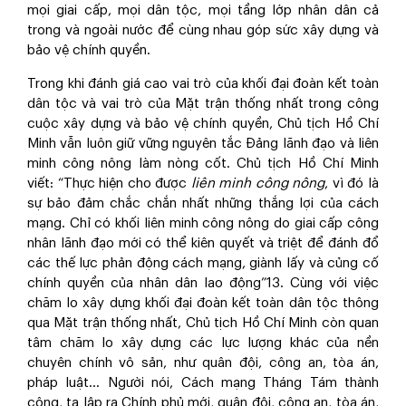
mọi giai cấp, mọi dân tộc, mọi tầng lớp nhân dân cả
trong và ngoài nước để cùng nhau góp sức xây dựng và
bảo vệ chính quyền.
Trong khi đánh giá cao vai trò của khối đại đoàn kết toàn
dân tộc và vai trò của Mặt trận thống nhất trong công
cuộc xây dựng và bảo vệ chính quyền, Chủ tịch Hồ Chí
Minh vẫn luôn giữ vững nguyên tắc Đảng lãnh đạo và liên
minh công nông làm nòng cốt. Chủ tịch Hồ Chí Minh
viết: “Thực hiện cho được
liên minh công nông
, vì đó là
sự bảo đảm chắc chắn nhất những thắng lợi của cách
mạng. Chỉ có khối liên minh công nông do giai cấp công
nhân lãnh đạo mới có thể kiên quyết và triệt để đánh đổ
các thế lực phản động cách mạng, giành lấy và củng cố
chính quyền của nhân dân lao động”
13
. Cùng với việc
chăm lo xây dựng khối đại đoàn kết toàn dân tộc thông
qua Mặt trận thống nhất, Chủ tịch Hồ Chí Minh còn quan
tâm chăm lo xây dựng các lực lượng khác của nền
chuyên chính vô sản, như quân đội, công an, tòa án,
pháp luật… Người nói, Cách mạng Tháng Tám thành
công, ta lập ra Chính phủ mới, quân đội, công an, tòa án,