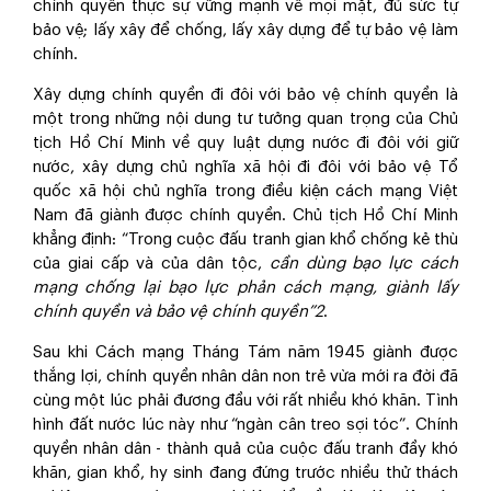
chính quyền thực sự vững mạnh về mọi mặt, đủ sức tự
bảo vệ; lấy xây để chống, lấy xây dựng để tự bảo vệ làm
chính.
Xây dựng chính quyền đi đôi với bảo vệ chính quyền là
một trong những nội dung tư tưởng quan trọng của Chủ
tịch Hồ Chí Minh về quy luật dựng nước đi đôi với giữ
nước, xây dựng chủ nghĩa xã hội đi đôi với bảo vệ Tổ
quốc xã hội chủ nghĩa trong điều kiện cách mạng Việt
Nam đã giành được chính quyền. Chủ tịch Hồ Chí Minh
khẳng định: “Trong cuộc đấu tranh gian khổ chống kẻ thù
của giai cấp và của dân tộc,
cần dùng bạo lực cách
mạng chống lại bạo lực phản cách mạng, giành lấy
chính quyền và bảo vệ chính quyền”
2
.
Sau khi Cách mạng Tháng Tám năm 1945 giành được
thắng lợi, chính quyền nhân dân non trẻ vừa mới ra đời đã
cùng một lúc phải đương đầu với rất nhiều khó khăn. Tình
hình đất nước lúc này như “ngàn cân treo sợi tóc”. Chính
quyền nhân dân - thành quả của cuộc đấu tranh đầy khó
khăn, gian khổ, hy sinh đang đứng trước nhiều thử thách