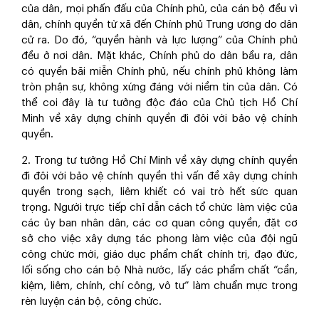
của dân, mọi phấn đấu của Chính phủ, của cán bộ đều vì
dân, chính quyền từ xã đến Chính phủ Trung ương do dân
cử ra. Do đó, “quyền hành và lực lượng” của Chính phủ
đều ở nơi dân. Mặt khác, Chính phủ do dân bầu ra, dân
có quyền bãi miễn Chính phủ, nếu chính phủ không làm
tròn phận sự, không xứng đáng với niềm tin của dân. Có
thể coi đây là tư tưởng độc đáo của Chủ tịch Hồ Chí
Minh về xây dựng chính quyền đi đôi với bảo vệ chính
quyền.
2. Trong tư tưởng Hồ Chí Minh về xây dựng chính quyền
đi đôi với bảo vệ chính quyền thì vấn đề xây dựng chính
quyền trong sạch, liêm khiết có vai trò hết sức quan
trọng. Người trực tiếp chỉ dẫn cách tổ chức làm việc của
các ủy ban nhân dân, các cơ quan công quyền, đặt cơ
sở cho việc xây dựng tác phong làm việc của đội ngũ
công chức mới, giáo dục phẩm chất chính trị, đạo đức,
lối sống cho cán bộ Nhà nước, lấy các phẩm chất “cần,
kiệm, liêm, chính, chí công, vô tư” làm chuẩn mực trong
rèn luyện cán bộ, công chức.