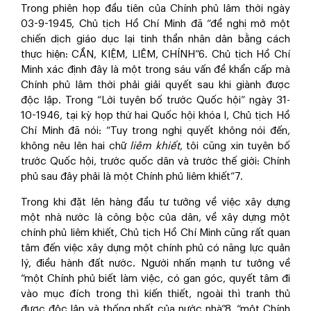
Trong phiên họp đầu tiên của Chính phủ lâm thời ngày
03-9-1945, Chủ tịch Hồ Chí Minh đã “đề nghị mở một
chiến dịch giáo dục lại tinh thần nhân dân bằng cách
thực hiện: CẦN, KIỆM, LIÊM, CHÍNH”
6
. Chủ tịch Hồ Chí
Minh xác định đây là một trong sáu vấn đề khẩn cấp mà
Chính phủ lâm thời phải giải quyết sau khi giành được
độc lập. Trong “Lời tuyên bố trước Quốc hội” ngày 31-
10-1946, tại kỳ họp thứ hai Quốc hội khóa I, Chủ tịch Hồ
Chí Minh đã nói: “Tuy trong nghị quyết không nói đến,
không nêu lên hai chữ
liêm khiết
, tôi cũng xin tuyên bố
trước Quốc hội, trước quốc dân và trước thế giới: Chính
phủ sau đây phải là một Chính phủ liêm khiết”
7
.
Trong khi đặt lên hàng đầu tư tưởng về việc xây dựng
một nhà nước là công bộc của dân, về xây dựng một
chính phủ liêm khiết, Chủ tịch Hồ Chí Minh cũng rất quan
tâm đến việc xây dựng một chính phủ có năng lực quản
lý, điều hành đất nước. Người nhấn mạnh tư tưởng về
“một Chính phủ biết làm việc, có gan góc, quyết tâm đi
vào mục đích trong thì kiến thiết, ngoài thì tranh thủ
được độc lập và thống nhất của nước nhà”
8
, “một Chính