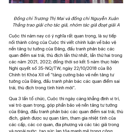
Đồng chí Trương Thị Mai và đồng chí Nguyễn Xuân
Thắng trao giải cho tác giả, nhóm tác giả đoạt giải A
Cuộc thi năm nay có ý nghĩa rất quan trọng, là sự tiếp
nối thành công của Cuộc thi viết chính luận về bảo vệ
nền tảng tư tưởng của Đảng, đấu tranh phản bác các
quan điểm sai trái, thù địch lần thứ nhất, lần thứ hai trong
các năm 2021, 2022; đồng thời sơ kết 5 năm thực hiện
Nghị quyết số 35-NQ/TW, ngày 22/10/2018 của Bộ
Chính trị Khóa XII về “tăng cường bảo vệ nền tảng tư
tưởng của Đảng, đấu tranh phản bác các quan điểm sai
trái, thù địch trong tình hình mới”.
Qua 3 lần tổ chức, Cuộc thi ngày càng khẳng định vị trí,
vai trò quan trọng, góp phần bảo vệ nền tảng tư tưởng
của Đảng, đấu tranh phản bác các quan điểm sai trái, thù
địch, giành được sự quan tâm, tham gia nhiệt tình của
các cấp, các cơ quan, địa phương và các tác giả trong
và ngoài nước, tạo sức lan tỏa mạnh mẽ trong cộng