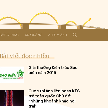
Í ĐẤT QUẢNG
XỨ QUẢNG
ALBUM ẢNH
Bài viết đọc nhiều
Giải thưởng Kiến trúc Sao
biển năm 2015
Cuộc thi ảnh liên hoan KTS
trẻ toàn quốc Chủ đề:
“Những khoảnh khắc hội
trại”