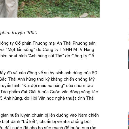
phim truyện “915”.
 Công ty Cổ phần Thương mại An Thái Phương sản
nh” và “Một lần sống” do Công ty TNHH MTV Hãng
phim hoạt hình “Anh hùng núi Tản” do Công ty Cổ
, đầy đủ và xúc động về sự hy sinh anh dũng của 60
1 Bắc Thái Anh hùng thời kỳ kháng chiến chống Mỹ
truyền hình “Đại đội màu áo nắng” của nhóm tác
- Tác phẩm đạt Giải A của Cuộc vận động sáng tác
5 Anh hùng, do Hội Văn học nghệ thuật tỉnh Thái
 gian huấn luyện chuẩn bị lên đường vào Nam chiến
 biệt danh “bồ kết”, chuẩn bị về nhà chồng bởi
 yêu đất nước đã cho họ sức mạnh để bước qua rào