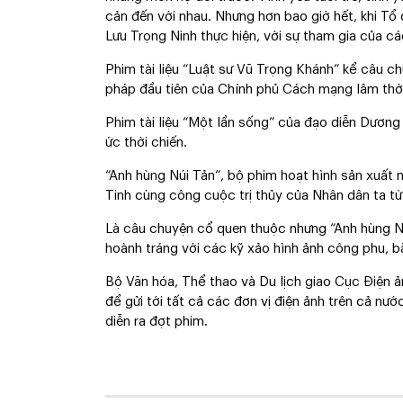
cản đến với nhau. Nhưng hơn bao giờ hết, khi Tổ
Lưu Trọng Ninh thực hiện, với sự tham gia của 
Phim tài liệu “Luật sư Vũ Trọng Khánh” kể câu c
pháp đầu tiên của Chính phủ Cách mạng lâm thời
Phim tài liệu “Một lần sống” của đạo diễn Dương
ức thời chiến.
“Anh hùng Núi Tản”, bộ phim hoạt hình sản xuất
Tinh cùng công cuộc trị thủy của Nhân dân ta từ
Là câu chuyện cổ quen thuộc nhưng “Anh hùng Nú
hoành tráng với các kỹ xảo hình ảnh công phu, bắt
Bộ Văn hóa, Thể thao và Du lịch giao Cục Điện ản
để gửi tới tất cả các đơn vị điện ảnh trên cả nướ
diễn ra đợt phim.