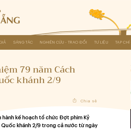
GIẢ
SÁNG TÁC
NGHIÊN CỨU - TRAO ĐỔI
TƯ LIỆU
TẠP CH
Các kỳ Đại hội Liên hiệp Hội
niệm 79 năm Cách
uốc khánh 2/9
Chia sẻ
an hành kế hoạch tổ chức Đợt phim Kỷ
Quốc khánh 2/9 trong cả nước từ ngày