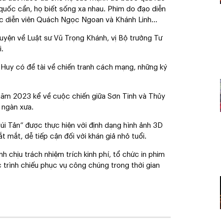
 quốc cần, họ biết sống xa nhau. Phim do đạo diễn
các diễn viên Quách Ngọc Ngoan và Khánh Linh…
huyện về Luật sư Vũ Trọng Khánh, vị Bộ trưởng Tư
.
 Huy có đề tài về chiến tranh cách mạng, những ký
 năm 2023 kể về cuộc chiến giữa Sơn Tinh và Thủy
 ngàn xưa.
i Tản” được thực hiện với định dạng hình ảnh 3D
 mắt, dễ tiếp cận đối với khán giả nhỏ tuổi.
h chịu trách nhiệm trích kinh phí, tổ chức in phim
c trình chiếu phục vụ công chúng trong thời gian