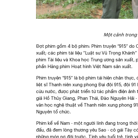
Một cảnh trong 
Đợt phim gồm 4 bộ phim: Phim truyện “915” do
xuất; các phim tài liệu “Luật sư Vũ Trọng Khá
phim Tài liệu và Khoa học Trung ương sản xuất, 
phần Hãng phim Hoạt hình Việt Nam sản xuất.
Phim truyện “915” là bộ phim tái hiện chân thực
liệt sĩ Thanh niên xung phong Đại đội 915, đội 9
cứu nước, được phát triển từ tác phẩm điện ảnh 
giả Hồ Thủy Giang, Phan Thái, Đào Nguyên Hải 
văn học nghệ thuật về Thanh niên xung phong 91
Nguyên tổ chức.
Phim kể về Nam - một người lính đang trong thời
đấu, đã đem lòng thương yêu Sao - cô gái Tày có
những món nợ đời trước. Tình yêu tuổi trẻ, tình