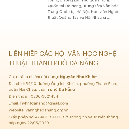
Tối 10/7, Tổng Lãnh sự quán Trung
Quốc tại Đà Nẵng, Trung tâm Văn hóa
Trung Quốc tại Hà Nội, Học viện Nghệ
thuật Quảng Tây và Hội Nhạc sĩ ...
LIÊN HIỆP CÁC HỘI VĂN HỌC NGHỆ
THUẬT THÀNH PHỐ ĐÀ NẴNG
Chịu trách nhiệm nội dung:
Nguyễn Nho Khiêm
Địa chỉ: K54/10 đường Ông Ích Khiêm, phường Thanh Bình,
quận Hải Châu, thành phố Đà Nẵng
Điện thoại : 0236-3821434
Email:
lhvhntdanang@gmail.com
Website: vannghedanang.org.vn
Giấy phép số 479/GP-STTTT Sở Thông tin và Truyền thông
cấp ngày 22/05/2020