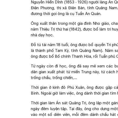
Nguyễn Hiển Dĩnh (1853 - 1926) người làng An Q
Điện Phương, thị xã Điện Bàn, tỉnh Quảng Nam
đương thời gọi ông là cụ Tuần An Quán.
Ông xuất thân trong một gia đình Nho giáo, c
năm Thiệu Trị thứ hai (1842), được bổ làm tri huy
nhà dạy học.
Đỗ tú tài năm 18 tuổi, ông được bổ quyền Tri ph
là thành phố Tam Kỳ, tỉnh Quảng Nam). Năm sau
ông được bổ Bố chính Thanh Hóa, rồi Tuần phủ Q
Từ ngày còn đi học, ông đã say mê xem các buổi
dân gian xuất phát từ miền Trung này, từ cách 
trống chầu, trống chiến,...
Thời gian ở kinh đô Phú Xuân, ông được gặp cá
Bình. Ngoài giờ làm việc, ông dành thời gian tìm 
Thời gian làm Án sát Quảng Trị, ông lập một gánh
ngày đêm luyện tập. Tại đây, ông cho dựng một r
vào một số diên viên, mỗi đêm dành chầu hát 