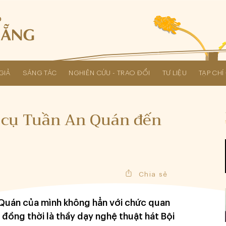
GIẢ
SÁNG TÁC
NGHIÊN CỨU - TRAO ĐỔI
TƯ LIỆU
TẠP CH
Các kỳ Đại hội Liên hiệp Hội
 cụ Tuần An Quán đến
Chia sẻ
Quán của mình không hẳn với chức quan
đồng thời là thầy dạy nghệ thuật hát Bội