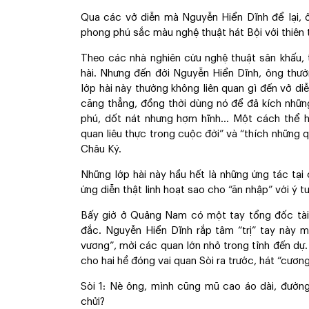
Qua các vở diễn mà Nguyễn Hiển Dĩnh để lại, 
phong phú sắc màu nghệ thuật hát Bội với thiên 
Theo các nhà nghiên cứu nghệ thuật sân khấu, 
hài. Nhưng đến đời Nguyễn Hiển Dĩnh, ông thườ
lớp hài này thường không liên quan gì đến vở d
căng thẳng, đồng thời dùng nó để đả kích những
phú, dốt nát nhưng hợm hĩnh... Một cách thể 
quan liêu thực trong cuộc đời” và “thích những 
Châu Ký.
Những lớp hài này hầu hết là những ứng tác tại 
ứng diễn thật linh hoạt sao cho “ăn nhập” với ý 
Bấy giờ ở Quảng Nam có một tay tổng đốc tài
đắc. Nguyễn Hiển Dĩnh rắp tâm “trị” tay này 
vương”, mời các quan lớn nhỏ trong tỉnh đến dự. 
cho hai hề đóng vai quan Sòi ra trước, hát “cươn
Sòi 1: Nè ông, mình cũng mũ cao áo dài, đườn
chửi?