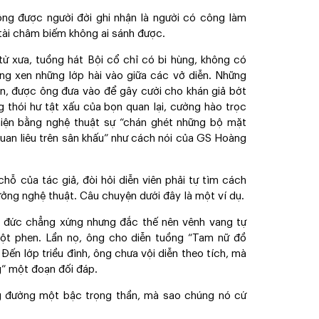
ông được người đời ghi nhận là người có công làm
tài châm biếm không ai sánh được.
từ xưa, tuồng hát Bội cổ chỉ có bi hùng, không có
ng xen những lớp hài vào giữa các vở diễn. Những
iễn, được ông đưa vào để gây cười cho khán giả bớt
 thói hư tật xấu của bọn quan lại, cường hào trọc
hiện bằng nghệ thuật sự “chán ghét những bộ mặt
quan liêu trên sân khấu” như cách nói của GS Hoàng
chỗ của tác giả, đòi hỏi diễn viên phải tự tìm cách
tưởng nghệ thuật. Câu chuyện dưới đây là một ví dụ.
 đức chẳng xứng nhưng đắc thế nên vênh vang tự
một phen. Lần nọ, ông cho diễn tuồng “Tam nữ đồ
Đến lớp triều đình, ông chưa vội diễn theo tích, mà
g” một đoạn đối đáp.
g đường một bậc trọng thần, mà sao chúng nó cứ