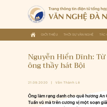
GIỚI THIỆU
THỜI SỰ VĂN NGHỆ
TÁC 
Nguyễn Hiển Dĩnh: Từ
ông thầy hát Bội
21.09.2020
Văn Thành Lê
Ông làm rạng danh cho quê hương An 
Tuần vũ mà trên cương vị một soạn giả 