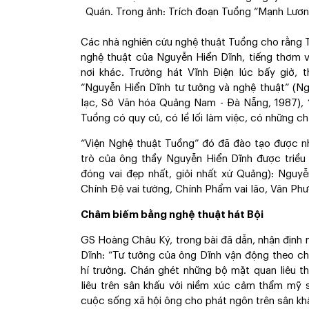
Quán. Trong ảnh: Trích đoạn Tuồng “Mạnh Lương
Các nhà nghiên cứu nghệ thuật Tuồng cho rằng
nghệ thuật của Nguyễn Hiển Dĩnh, tiếng thơm 
nơi khác. Trường hát Vĩnh Điện lúc bấy giờ,
“Nguyễn Hiển Dĩnh tư tưởng và nghệ thuật” (N
lạc, Sở Văn hóa Quảng Nam - Đà Nẵng, 1987), 
Tuồng có quy củ, có lề lối làm việc, có những ch
“Viện Nghệ thuật Tuồng” đó đã đào tạo được nh
trò của ông thầy Nguyễn Hiển Dĩnh được triều
đóng vai đẹp nhất, giỏi nhất xứ Quảng): Nguyễ
Chính Đệ vai tướng, Chính Phẩm vai lão, Văn Phư
Châm biếm bằng nghệ thuật hát Bội
GS Hoàng Châu Ký, trong bài đã dẫn, nhận định
Dĩnh: “Tư tưởng của ông Dĩnh vận động theo c
hí trường. Chán ghét những bộ mặt quan liêu t
liêu trên sân khấu với niềm xúc cảm thẩm mỹ 
cuộc sống xã hội ông cho phát ngôn trên sân kh