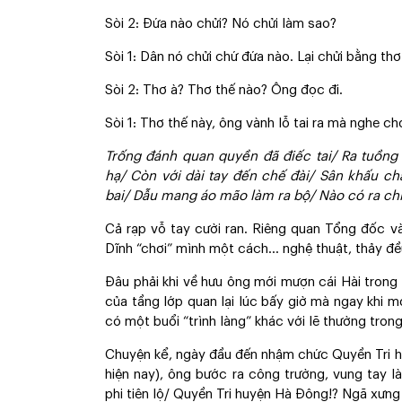
Sòi 2: Đứa nào chửi? Nó chửi làm sao?
Sòi 1: Dân nó chửi chứ đứa nào. Lại chửi bằng t
Sòi 2: Thơ à? Thơ thế nào? Ông đọc đi.
Sòi 1: Thơ thế này, ông vành lỗ tai ra mà nghe ch
Trống đánh quan quyền đã điếc tai/ Ra tuồng 
hạ/ Còn với dài tay đến chế đài/ Sân khấu ch
bai/ Dẫu mang áo mão làm ra bộ/ Nào có ra chi k
Cả rạp vỗ tay cười ran. Riêng quan Tổng đốc v
Dĩnh “chơi” mình một cách… nghệ thuật, thảy đề
Đâu phải khi về hưu ông mới mượn cái Hài trong
của tầng lớp quan lại lúc bấy giờ mà ngay khi 
có một buổi “trình làng” khác với lẽ thường trong
Chuyện kể, ngày đầu đến nhậm chức Quyền Tri 
hiện nay), ông bước ra công trường, vung tay l
phi tiên lộ/ Quyền Tri huyện Hà Đông!? Ngã xưng