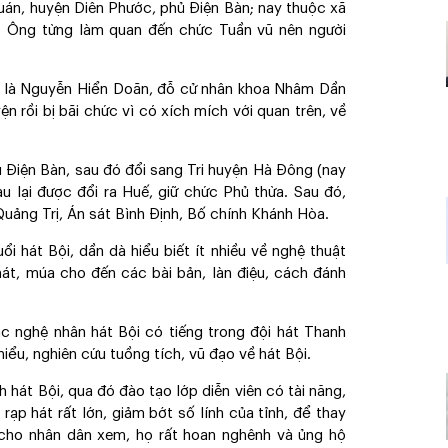
uán, huyện Diên Phước, phủ Điện Bàn; nay thuộc xã
. Ông từng làm quan đến chức Tuần vũ nên người
ha là Nguyễn Hiển Doãn, đỗ cử nhân khoa Nhâm Dần
ện rồi bị bãi chức vì có xích mích với quan trên, về
ủ Điện Bàn, sau đó đổi sang Tri huyện Hà Đông (nay
 lại được đổi ra Huế, giữ chức Phủ thừa. Sau đó,
uảng Trị, Án sát Bình Định, Bố chính Khánh Hòa.
 hát Bội, dần dà hiểu biết ít nhiều về nghệ thuật
hát, múa cho đến các bài bản, làn điệu, cách đánh
c nghệ nhân hát Bội có tiếng trong đội hát Thanh
hiểu, nghiên cứu tuồng tích, vũ đạo về hát Bội.
 hát Bội, qua đó đào tạo lớp diễn viên có tài năng,
ạp hát rất lớn, giảm bớt số lính của tỉnh, để thay
cho nhân dân xem, họ rất hoan nghênh và ủng hộ