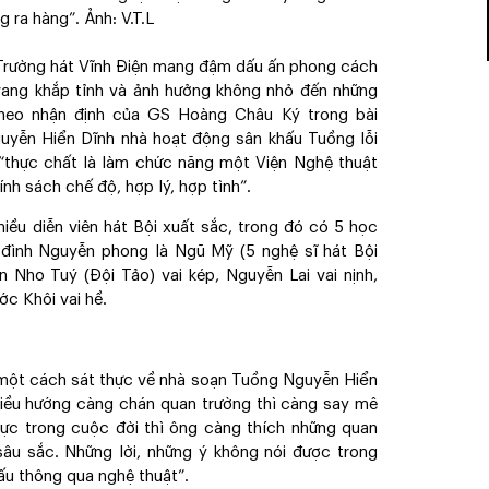
 ra hàng”. Ảnh: V.T.L
 Trường hát Vĩnh Điện mang đậm dấu ấn phong cách
vang khắp tỉnh và ảnh hưởng không nhỏ đến những
 theo nhận định của GS Hoàng Châu Ký trong bài
guyễn Hiển Dĩnh nhà hoạt động sân khấu Tuồng lỗi
“thực chất là làm chức năng một Viện Nghệ thuật
ính sách chế độ, hợp lý, hợp tình”.
iều diễn viên hát Bội xuất sắc, trong đó có 5 học
 đình Nguyễn phong là Ngũ Mỹ (5 nghệ sĩ hát Bội
n Nho Tuý (Đội Tảo) vai kép, Nguyễn Lai vai nịnh,
ớc Khôi vai hề.
 một cách sát thực về nhà soạn Tuồng Nguyễn Hiển
hiều hướng càng chán quan trường thì càng say mê
hực trong cuộc đời thì ông càng thích những quan
sâu sắc. Những lời, những ý không nói được trong
ấu thông qua nghệ thuật”.