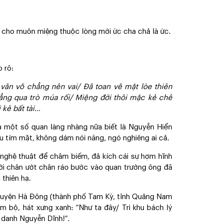
hơ cho muôn miệng thuộc lòng mới ức cha chả là ức.
o rõ:
văn võ chẳng nên vai/ Đã toan vẽ mặt lòe thiên
ẳng qua trò múa rối/ Miệng đời thôi mặc kẻ chê
ẻ bất tài...
à một số quan làng nhàng nữa biết là Nguyễn Hiển
u tím mặt, không dám nói năng, ngó nghiêng ai cả.
 nghệ thuật để châm biếm, đả kích cái sự hợm hĩnh
mới chân ướt chân ráo bước vào quan trường ông đã
 thiên hạ.
huyện Hà Đông (thành phố Tam Kỳ, tỉnh Quảng Nam
àm bộ, hát xưng xanh: “Như ta đây/ Tri khu bách lý
 danh Nguyễn Dĩnh!”.