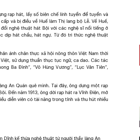
g rạp hát, lấy số biên chế lính tuyển để tuyển và
i cấp và bị điều về Huế làm Thị lang bộ Lễ. Về Huế,
o đổi nghệ thuật hát Bội với các nghệ sĩ nổi tiếng ở
c dịp hát chầu, hát ngự. Từ đó tri thức nghệ thuật
phản ánh chân thực xã hội nông thôn Việt Nam thời
án Việt, sử dụng thuần thục tục ngữ, ca dao. Các tác
Phong Ba Đình”, “Võ Hùng Vương”, “Lục Vân Tiên”,
làng An Quán quê mình. Tại đây, ông dựng một rạp
 Bội. Đến năm 1913, ông dời rạp hát ra Vĩnh Điện, mở
ều diễn viên có tài năng trong tỉnh và thu hút nhiều
 Dĩnh kế thừa nghệ thuật từ người thầy làng An