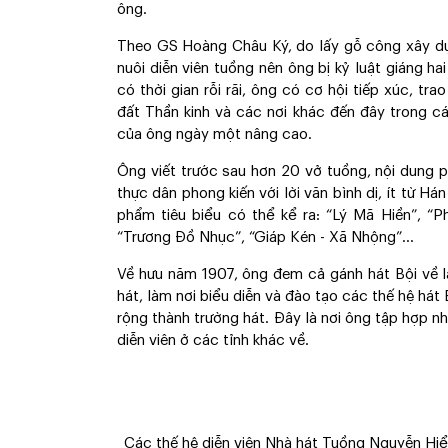
ông.
Theo GS Hoàng Châu Ký, do lấy gỗ công xây dựn
nuôi diễn viên tuồng nên ông bị kỷ luật giáng ha
có thời gian rỗi rãi, ông có cơ hội tiếp xúc, tra
đất Thần kinh và các nơi khác đến đây trong cá
của ông ngày một nâng cao.
Ông viết trước sau hơn 20 vở tuồng, nội dung 
thực dân phong kiến với lời văn bình dị, ít từ H
phẩm tiêu biểu có thể kể ra: “Lý Mã Hiền”, “
“Trương Đồ Nhục”, “Giáp Kén - Xã Nhộng”...
Về hưu năm 1907, ông đem cả gánh hát Bội về 
hát, làm nơi biểu diễn và đào tạo các thế hệ hát
rộng thành trường hát. Đây là nơi ông tập hợp nhi
diễn viên ở các tỉnh khác về.
Các thế hệ diễn viên Nhà hát Tuồng Nguyễn Hiển