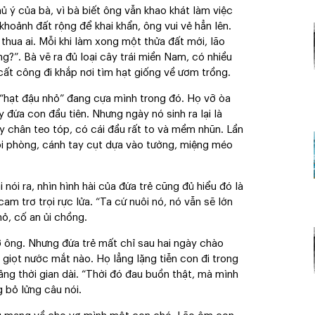
ủ ý của bà, vì bà biết ông vẫn khao khát làm việc
oảnh đất rộng để khai khẩn, ông vui vẻ hẳn lên.
thua ai. Mỗi khi làm xong một thửa đất mới, lão
ng?”. Bà vẽ ra đủ loại cây trái miền Nam, có nhiều
cất công đi khắp nơi tìm hạt giống về ươm trồng.
“hạt đậu nhỏ” đang cựa mình trong đó. Họ vỡ òa
đứa con đầu tiên. Nhưng ngày nó sinh ra lại là
y chân teo tóp, có cái đầu rất to và mềm nhũn. Lần
hỏi phòng, cánh tay cụt dựa vào tường, miệng méo
ói ra, nhìn hình hài của đứa trẻ cũng đủ hiểu đó là
m trơ trọi rực lửa. “Ta cứ nuôi nó, nó vẫn sẽ lớn
ỏ, cố an ủi chồng.
ỡ ông. Nhưng đứa trẻ mất chỉ sau hai ngày chào
 giọt nước mắt nào. Họ lẳng lặng tiễn con đi trong
ảng thời gian dài. “Thời đó đau buồn thật, mà mình
 bỏ lửng câu nói.