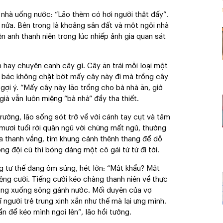
nhà uống nước: “Lão thèm có hơi người thật đấy”.
 nửa. Bên trong là khoảng sân đất và một ngôi nhà
ện anh thanh niên trong lúc nhiếp ảnh gia quan sát
hay chuyên canh cây gì. Cây ăn trái mỗi loại một
o bác không chặt bớt mấy cây này đi mà trồng cây
gợi ý. “Mấy cây này lão trồng cho bà nhà ăn, giờ
già vẫn luôn miệng “bà nhà” đầy tha thiết.
rường, lão sống sót trở về với cánh tay cụt và tâm
mươi tuổi rời quân ngũ với chứng mất ngủ, thường
ya thanh vắng, tìm khung cảnh thênh thang để dỗ
 đội cũ thì bóng dáng một cô gái từ từ đi tới.
ng tư thế đang ôm súng, hét lớn: “Mật khẩu? Mật
ệng cười. Tiếng cười kéo chàng thanh niên về thực
à đang xuống sông gánh nước. Mối duyên của vợ
 người trẻ trung xinh xắn như thế mà lại ưng mình.
ần để kéo mình ngoi lên”, lão hồi tưởng.