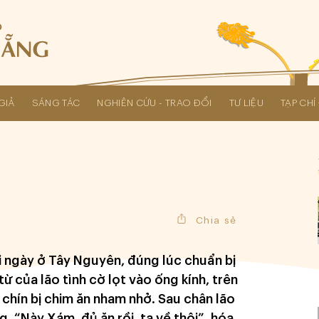
GIẢ
SÁNG TÁC
NGHIÊN CỨU - TRAO ĐỔI
TƯ LIỆU
TẠP CH
Các kỳ Đại hội Liên hiệp Hội
Chia sẻ
 ngày ở Tây Nguyên, đúng lúc chuẩn bị
từ của lão tình cờ lọt vào ống kính, trên
 chín bị chim ăn nham nhở. Sau chân lão
. “Này Xám, đủ ăn rồi, ta về thôi”, hóa