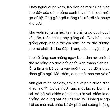
Thấy người cùng xóm, lão đon đả mời cả hai vào 
Lão đẩy cửa cổng bằng cánh tay phải bị cụt một
gỗ cũ kỹ. Ông già ngồi xuống rót trà rồi hỏi chuy
khu vườn.
Khu vườn rộng cả héc ta mà chẳng có quy hoạch 
vài gốc, toàn những cây giống cũ. “Này bác, sa
giống ghép, bán được giá hơn”, người dẫn đường 
sao nỡ chặt đi”, lão đáp. Trong câu chuyện, ông 
Lão kể rằng, sau những ngày bom đạn nơi chiến t
thế sẽ sống cô độc đến chết. Anh thanh niên ba 
lẳng lặng ra bờ sông vào buổi trưa hay đêm khu
dành giấc ngủ. Một đêm, đang mê man mơ về đồng
Anh giật mình bật dậy, tay giơ về phía trước tro
khẩu là gì?”. Cô gái ngơ ngác một lúc rồi bụm mi
tại, cô gái với chiếc đòn gánh trên vai, chắc l
chồng lão cũng bắt đầu từ dạo ấy. “Chẳng ai nghĩ
Tôi cứ nhủ mãi, chắc bà ấy phải cúi xuống thật g