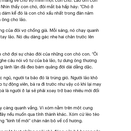
ng mang về cho vợ mình một con chó. Lão ôm con
Nhìn thấy con chó, đôi mắt bà hấp háy: “Chó ở
g dám kể đó là con chó xấu nhất trong đàn năm
 ông cho lão.
g của đôi vợ chồng già. Mỗi sáng, nó chạy quanh
tay lão. Nó dịu dàng gác nhẹ hai chân trước lên
 chờ đợi sự chào đời của những con chó con. “Ôi
ghe câu nói vô tư của bà lão, tự dưng ông thương
ng lành lặn đã đeo bám quãng đời dài dằng dặc.
 ngủ, người ta bảo đó là trúng gió. Người lão khô
o tự động viên, bà ra đi trước như vậy có khi lại may
à là người ở lại sẽ phải xoay trở bao nhiêu mới đối
ày càng quạnh vắng. Vì xóm nằm trên một cung
 đây nếu muốn qua tỉnh thành khác. Xóm cứ lèo tèo
ng “kinh tế mới” chán nản bỏ về cố hương.