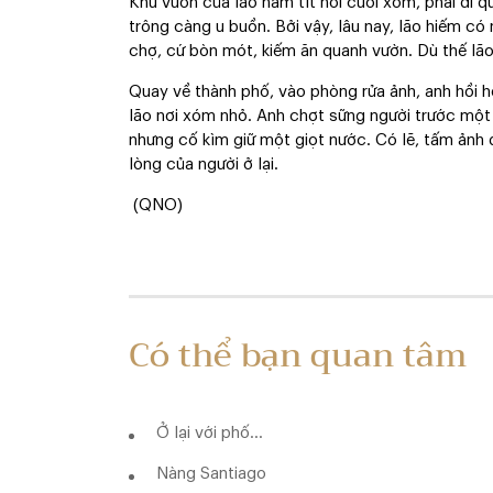
Khu vườn của lão nằm tít nơi cuối xóm, phải đi 
trông càng u buồn. Bởi vậy, lâu nay, lão hiếm có 
chợ, cứ bòn mót, kiếm ăn quanh vườn. Dù thế lão c
Quay về thành phố, vào phòng rửa ảnh, anh hồi 
lão nơi xóm nhỏ. Anh chợt sững người trước một
nhưng cố kìm giữ một giọt nước. Có lẽ, tấm ảnh
lòng của người ở lại.
(QNO)
Có thể bạn quan tâm
Ở lại với phố...
Nàng Santiago