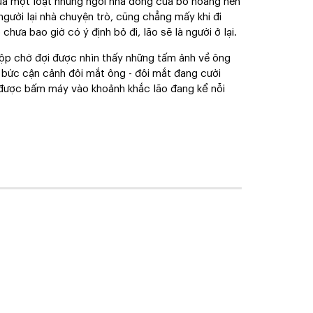
qua một loạt những ngôi nhà đóng cửa bỏ hoang nên
người lại nhà chuyện trò, cũng chẳng mấy khi đi
hưa bao giờ có ý định bỏ đi, lão sẽ là người ở lại.
hộp chờ đợi được nhìn thấy những tấm ảnh về ông
 bức cận cảnh đôi mắt ông - đôi mắt đang cười
 được bấm máy vào khoảnh khắc lão đang kể nỗi