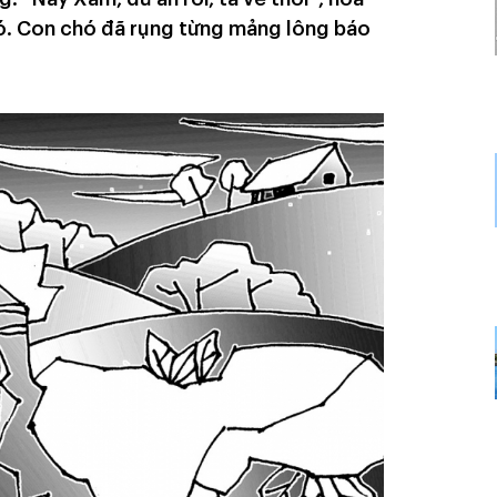
hó. Con chó đã rụng từng mảng lông báo