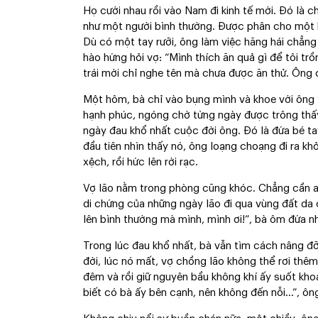
Họ cưới nhau rồi vào Nam đi kinh tế mới. Đó là ch
như một người bình thường. Được phân cho một kh
Dù có một tay rưỡi, ông làm việc hăng hái chẳng 
hào hứng hỏi vợ: “Mình thích ăn quả gì để tôi trồ
trái mới chỉ nghe tên mà chưa được ăn thử. Ông 
Một hôm, bà chỉ vào bụng mình và khoe với ông 
hạnh phúc, ngóng chờ từng ngày được trông thấy 
ngày đau khổ nhất cuộc đời ông. Đó là đứa bé ta
đầu tiên nhìn thấy nó, ông loạng choạng đi ra k
xệch, rồi hức lên rời rạc.
Vợ lão nằm trong phòng cũng khóc. Chẳng cần ai n
di chứng của những ngày lão đi qua vùng đất da ca
lên bình thường mà mình, mình ơi!”, bà ôm đứa nh
Trong lúc đau khổ nhất, bà vẫn tìm cách nâng đ
đời, lúc nó mất, vợ chồng lão không thể rơi thêm
đêm và rồi giữ nguyên bầu không khí ấy suốt kho
biết có bà ấy bên cạnh, nên không đến nỗi…”, ông