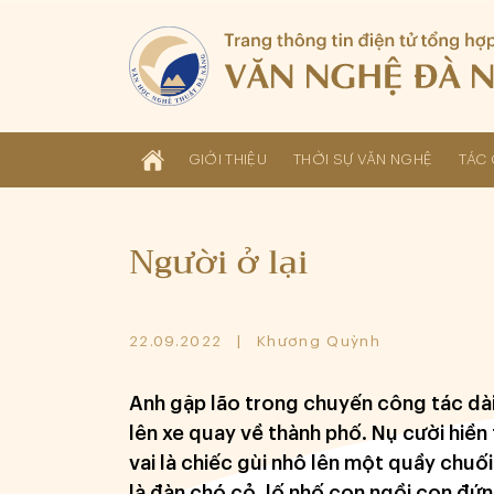
GIỚI THIỆU
THỜI SỰ VĂN NGHỆ
TÁC 
Người ở lại
22.09.2022
Khương Quỳnh
Anh gặp lão trong chuyến công tác dài
lên xe quay về thành phố. Nụ cười hiền 
vai là chiếc gùi nhô lên một quầy chuối
là đàn chó cỏ, lố nhố con ngồi con đứng