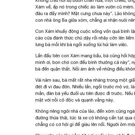
Không chịu nổi sự buồn chán nữa, một chiều, ô
Xám về, ấp nó trong chiếc áo làm vườn cũ mèm. 
đâu ra đấy mình? Mặt cưng chưa này”. Lão khôn
con nhà ông Ba giữa xóm, chẳng ai nhận nuôi nên
Con Xám khuấy động cuộc sống vốn quá bình lặn
cào cửa đánh thức chủ dậy rồi nhảy cỡn lên liếm 
lưng bà mỗi khi bà ngồi xuống lúi húi làm việc.
Lần đầu tiên con Xám mang bầu, bà cũng hồi hộp
mình ơi, bọn chó con đều bình thường cả này”, n
bà đến quặn thắt. Nỗi ám ảnh về những điều khô
Vài năm sau, bà mất rất nhẹ nhàng trong một giấc
đét đi vì đau đớn. Nhiều lần, ngồi trước mộ vợ, lã
mắn, đàn bà yếu đuối ưu tiên được đi trước. Nếu b
mặt với nỗi cô độc và quạnh vắng này.
Không riêng ngôi nhà của lão, đến xóm cũng ng
đường thừa thãi, tức là xe cộ không cần tạt qua
chẳng có cơ hội gì để giàu lên nổi. Người ôm mộ