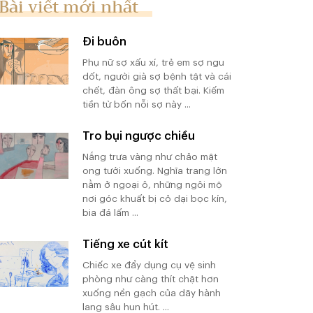
Bài viết mới nhất
Đi buôn
Phụ nữ sợ xấu xí, trẻ em sợ ngu
dốt, người già sợ bệnh tật và cái
chết, đàn ông sợ thất bại. Kiếm
tiền từ bốn nỗi sợ này ...
Tro bụi ngược chiều
Nắng trưa vàng như chảo mật
ong tưới xuống. Nghĩa trang lớn
nằm ở ngoại ô, những ngôi mộ
nơi góc khuất bị cỏ dại bọc kín,
bia đá lấm ...
Tiếng xe cút kít
Chiếc xe đẩy dụng cụ vệ sinh
phòng như càng thít chặt hơn
xuống nền gạch của dãy hành
lang sâu hun hút. ...