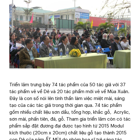
Triển lãm trưng bày 74 tác phẩm của 50 tác giả với 37
tác phẩm vẽ về Dê và 20 tác phẩm mới vẽ về Mùa Xuân.
Đây là con số nói lên tinh thần làm việc miệt mài, sáng
tạo của các tác giả trong thời gian qua. 74 tác phẩm
gồm nhiều chất liệu sơn dầu, tổng hợp, khắc gỗ, Acrylic,
sơn mài, phấn tiên, đá, gỗ. Tham gia triển lãm còn có tác
phẩm sắp đặt đương đại được tạo hình từ 2015 Modul
kích thước (20cm x 20cm) chất liệu gỗ tạo thành 2015
con Dê của năm ẤT MÙI do nhóm họa sĩ trẻ sáng tác