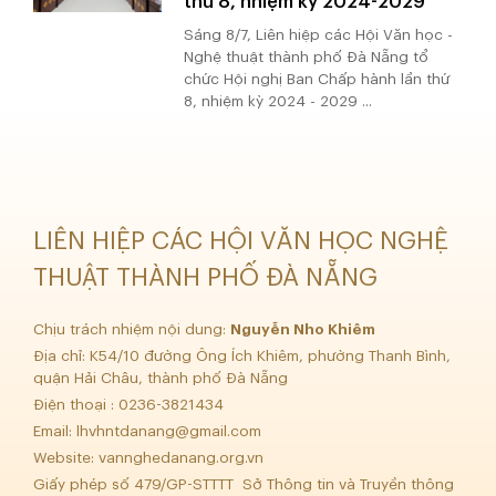
thứ 8, nhiệm kỳ 2024-2029
Sáng 8/7, Liên hiệp các Hội Văn học -
Nghệ thuật thành phố Đà Nẵng tổ
chức Hội nghị Ban Chấp hành lần thứ
8, nhiệm kỳ 2024 - 2029 ...
LIÊN HIỆP CÁC HỘI VĂN HỌC NGHỆ
THUẬT THÀNH PHỐ ĐÀ NẴNG
Chịu trách nhiệm nội dung:
Nguyễn Nho Khiêm
Địa chỉ: K54/10 đường Ông Ích Khiêm, phường Thanh Bình,
quận Hải Châu, thành phố Đà Nẵng
Điện thoại : 0236-3821434
Email:
lhvhntdanang@gmail.com
Website: vannghedanang.org.vn
Giấy phép số 479/GP-STTTT Sở Thông tin và Truyền thông