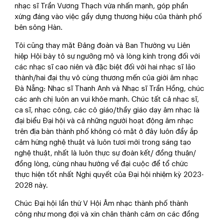
nhạc sĩ Trần Vương Thạch vừa nhấn mạnh, góp phần
xứng đáng vào việc gầy dựng thương hiệu của thành phố
bên sông Hàn.
Tôi cũng thay mặt Đảng đoàn và Ban Thường vụ Liên
hiệp Hội bày tỏ sự ngưỡng mộ và lòng kính trọng đối với
các nhạc sĩ cao niên và đặc biệt đối với hai nhạc sĩ lão
thành/hai đại thụ vô cùng thương mến của giới âm nhạc
Đà Nẵng: Nhạc sĩ Thanh Anh và Nhạc sĩ Trần Hồng, chúc
các anh chị luôn an vui khỏe mạnh. Chúc tất cả nhạc sĩ,
ca sĩ, nhạc công, các cô giáo/thầy giáo dạy âm nhạc là
đại biểu Đại hội và cả những người hoạt động âm nhạc
trên địa bàn thành phố không có mặt ở đây luôn đầy ắp
cảm hứng nghệ thuật và luôn tươi mới trong sáng tạo
nghệ thuật, nhất là luôn thực sự đoàn kết/ đồng thuận/
đồng lòng, cùng nhau hướng về đại cuộc để tổ chức
thực hiện tốt nhất Nghị quyết của Đại hội nhiệm kỳ 2023-
2028 này.
Chúc Đại hội lần thứ V Hội Âm nhạc thành phố thành
công như mong đợi và xin chân thành cảm ơn các đồng