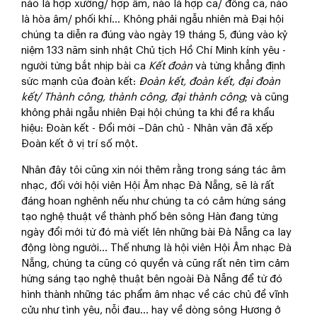
nào là hợp xướng/ hợp âm, nào là hợp ca/ đồng ca, nào
là hòa âm/ phối khí… Không phải ngẫu nhiên mà Đại hội
chúng ta diễn ra đúng vào ngày 19 tháng 5, đúng vào kỷ
niệm 133 năm sinh nhật Chủ tịch Hồ Chí Minh kính yêu -
người từng bắt nhịp bài ca
Kết đoàn
và từng khẳng định
sức mạnh của đoàn kết:
Đoàn kết, đoàn kết, đại đoàn
kết/ Thành công, thành công, đại thành công
; và cũng
không phải ngẫu nhiên Đại hội chúng ta khi đề ra khẩu
hiệu: Đoàn kết - Đổi mới –Dân chủ - Nhân văn đã xếp
Đoàn kết ở vị trí số một.
Nhân đây tôi cũng xin nói thêm rằng trong sáng tác âm
nhạc, đối với hội viên Hội Âm nhạc Đà Nẵng, sẽ là rất
đáng hoan nghênh nếu như chúng ta có cảm hứng sáng
tạo nghệ thuật về thành phố bên sông Hàn đang từng
ngày đổi mới từ đó mà viết lên những bài Đà Nẵng ca lay
động lòng người… Thế nhưng là hội viên Hội Âm nhạc Đà
Nẵng, chúng ta cũng có quyền và cũng rất nên tìm cảm
hứng sáng tạo nghệ thuật bên ngoài Đà Nẵng để từ đó
hình thành những tác phẩm âm nhạc về các chủ đề vĩnh
cửu như tình yêu, nỗi đau… hay về dòng sông Hương ở