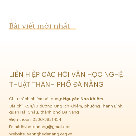
Bài viết mới nhất
LIÊN HIỆP CÁC HỘI VĂN HỌC NGHỆ
THUẬT THÀNH PHỐ ĐÀ NẴNG
Chịu trách nhiệm nội dung:
Nguyễn Nho Khiêm
Địa chỉ: K54/10 đường Ông Ích Khiêm, phường Thanh Bình,
quận Hải Châu, thành phố Đà Nẵng
Điện thoại : 0236-3821434
Email:
lhvhntdanang@gmail.com
Website: vannghedanang.org.vn