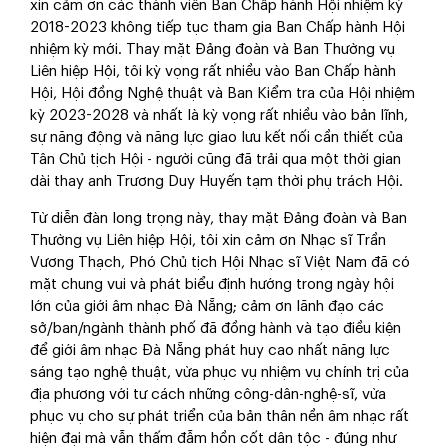
xin cảm ơn các thành viên Ban Chấp hành Hội nhiệm kỳ
2018-2023 không tiếp tục tham gia Ban Chấp hành Hội
nhiệm kỳ mới. Thay mặt Đảng đoàn và Ban Thường vụ
Liên hiệp Hội, tôi kỳ vọng rất nhiều vào Ban Chấp hành
Hội, Hội đồng Nghệ thuật và Ban Kiểm tra của Hội nhiệm
kỳ 2023-2028 và nhất là kỳ vọng rất nhiều vào bản lĩnh,
sự năng động và năng lực giao lưu kết nối cần thiết của
Tân Chủ tịch Hội - người cũng đã trải qua một thời gian
dài thay anh Trương Duy Huyến tạm thời phụ trách Hội.
Từ diễn đàn long trọng này, thay mặt Đảng đoàn và Ban
Thường vụ Liên hiệp Hội, tôi xin cảm ơn Nhạc sĩ Trần
Vương Thạch, Phó Chủ tịch Hội Nhạc sĩ Việt Nam đã có
mặt chung vui và phát biểu định hướng trong ngày hội
lớn của giới âm nhạc Đà Nẵng; cảm ơn lãnh đạo các
sở/ban/ngành thành phố đã đồng hành và tạo điều kiện
để giới âm nhạc Đà Nẵng phát huy cao nhất năng lực
sáng tạo nghệ thuật, vừa phục vụ nhiệm vụ chính trị của
địa phương với tư cách những công-dân-nghệ-sĩ, vừa
phục vụ cho sự phát triển của bản thân nền âm nhạc rất
hiện đại mà vẫn thấm đẫm hồn cốt dân tộc - đúng như