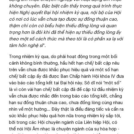
không chuyên. Đặc biệt cần thấy trong quá trình thực
hiện Nghị quyết Đại hội nhiệm kỳ qua, nội bộ của Hội
có nơi có lúc vẫn chưa tạo được sự đồng thuận cao,
thậm chí còn có biểu hiện thiếu đồng lòng và quan
trọng hơn là đôi khi đã thể hiện sự thiếu đồng lòng ấy
theo một số cách thức mà theo tôi là có phần xa lạ với
tâm hồn nghệ sĩ
”.
Trong nhiệm kỳ qua, do phải hoạt động trong một bối
cảnh không bình thường, hầu hết hạn chế/ bất cập nêu
trên vẫn chưa được khắc phục hiệu quả và một số hạn
chế/ bất cập ấy đã được Ban Chấp hành Hội khóa IV đưa
vào báo cáo tổng kết tại Đại hội này. Sở dĩ nói “một số”
là vì còn vài hạn chế/ bất cập đã đề cập từ đầu nhiệm kỳ
vẫn chưa được nhắc đến trong báo cáo tổng kết, chẳng
hạn sự đồng thuận chưa cao, chưa đồng lòng cùng nhau
nhìn về một hướng… Đây thật là điều đáng tiếc và cần ra
sức khắc phục hiệu quả hơn nữa trong nhiệm kỳ sắp tới,
bởi trong các Hội chuyên ngành của Liên hiệp Hội, có
thể nói Hội Âm nhạc là chuyên ngành của sự hòa hợp -