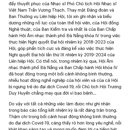
đầy thuyết phục của Nhạc sĩ Phó Chủ tịch Hội Nhạc sĩ
Việt Nam Trần Vương Thạch. Thay mặt Đảng đoàn và
Ban Thường vụ Liên hiệp Hội, tôi xin ghi nhận và biểu
dương những nỗ lực của toàn thể hội viên, của Hội đồng
Nghệ thuật, của Ban Kiểm tra và nhất là của Ban Chấp
hành Hội Âm nhạc thành phố Đà Nẵng khóa IV trong việc
thực hiện Nghị quyết Đại hội nhiệm kỳ 2018-2023 của
Hội, góp phần tích cực và đáng kể vào việc thực hiện
Nghị quyết Đại hội lần thứ IX nhiệm kỳ 2019-2024 của
Liên hiệp Hội. Có thể nói, trong nhiệm kỳ qua, Hội Âm
nhạc thành phố Đà Nẵng và Ban Chấp hành Hội khóa IV
đã hoạt động trong một bối cảnh không bình thường,
nhiều hoạt động nghề nghiệp của hội viên và của cả Hội
bị ngưng trệ do đại dịch Covid-19, rồi Chủ tịch Hội Trương
Duy Huyến chẳng may qua đời vì bạo bệnh…
Do vậy với tất cả những việc làm được như ghi nhận
trong báo cáo tổng kết nhiệm kỳ là rất đáng trân trọng.
Thậm chí trong bối cảnh hoạt động không bình thường
do đại dịch Covid-19, càng thấy rõ hơn lòng yêu nghề, nỗi
khát khao sáng tạo và mong muốn đem lời ca tiếng hát