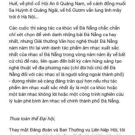
Huế, về phố cổ Hội An ở Quảng Nam, về cánh đồng muối
Sa Huỳnh ở Quảng Ngãi, về hồ Gươm vẫn lung linh mây
trời ở Hà Nội…
Các cuộc thi sáng tác ca khúc về Đà Nẵng chắc chắn
chỉ xét chọn để vinh danh những bài Đà Nẵng ca hay
nhất, nhưng Giải thưởng Văn học nghệ thuật Đà Nẵng
năm năm thì lại vinh danh tác phẩm âm nhạc xuất sắc
nhất của nhạc sĩ Đà Nẵng trong vòng năm năm ấy về bất
cứ chủ đề nào, liên quan đến bất kỳ cảm hứng sáng tạo
nghệ thuật về địa phương nào (chỉ đòi hỏi chủ đề Đà
Nẵng đối với các nhạc sĩ là người sống ngoài thành phố)
- đương nhiên sẽ càng đáng trân quý hơn nếu như tác
phẩm âm nhạc xuất sắc nhất ấy là một ca khúc hoặc
một bản nhạc không lời hoặc một công trình nghiên cứu
lý luận phê bình âm nhạc về chính thành phố Đà Nẵng.
Thưa toàn thể Đại hội,
Thay mặt Đảng đoàn và Ban Thường vụ Liên hiệp Hội, tôi