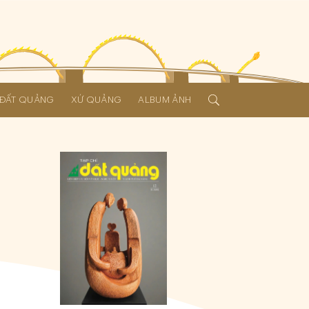
Í ĐẤT QUẢNG
XỨ QUẢNG
ALBUM ẢNH