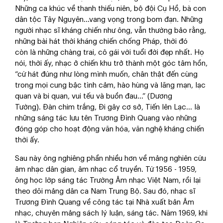
Những ca khúc về thanh thiếu niên, bộ đội Cụ Hồ, bà con
dân tộc Tây Nguyên…vang vọng trong bom đạn. Những
người nhạc sĩ kháng chiến như ông, vẫn thường bảo rằng,
những bài hát thời kháng chiến chống Pháp, thời đó
còn là những chàng trai, cô gái với tuổi đời đẹp nhất. Họ
nói, thời ấy, nhạc ở chiến khu trở thành một góc tâm hồn,
“cứ hát đúng như lòng mình muốn, chân thật đến cùng
trong mọi cung bậc tình cảm, hào hùng và lãng mạn, lạc
quan và bi quan, vui tếu và buồn đau...” (Dương
Tường). Đàn chim trắng, Đi gây cơ sở, Tiến lên Lạc… là
những sáng tác lưu tên Trương Đình Quang vào những
đóng góp cho hoạt động văn hóa, văn nghệ kháng chiến
thời ấy.
Sau này ông nghiêng phần nhiều hơn về mảng nghiên cứu
âm nhạc dân gian, âm nhạc cổ truyền. Từ 1956 - 1959,
ông học lớp sáng tác Trường Âm nhạc Việt Nam, rồi lại
theo dõi mảng dân ca Nam Trung Bộ. Sau đó, nhạc sĩ
Trương Đình Quang về công tác tại Nhà xuất bản Âm
nhạc, chuyên mảng sách lý luận, sáng tác. Năm 1969, khi