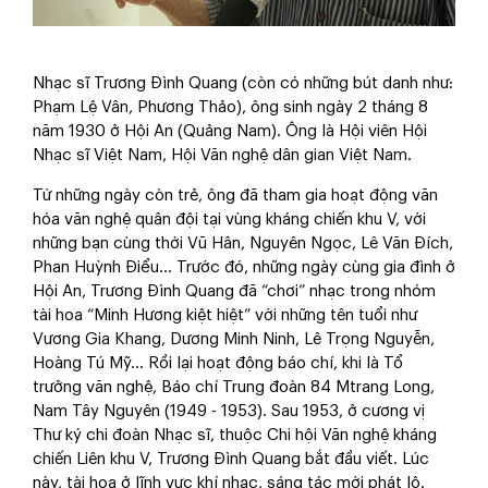
Nhạc sĩ Trương Đình Quang (còn có những bút danh như:
Phạm Lệ Vân, Phương Thảo), ông sinh ngày 2 tháng 8
năm 1930 ở Hội An (Quảng Nam). Ông là Hội viên Hội
Nhạc sĩ Việt Nam, Hội Văn nghệ dân gian Việt Nam.
Từ những ngày còn trẻ, ông đã tham gia hoạt động văn
hóa văn nghệ quân đội tại vùng kháng chiến khu V, với
những bạn cùng thời Vũ Hân, Nguyên Ngọc, Lê Văn Đích,
Phan Huỳnh Điểu… Trước đó, những ngày cùng gia đình ở
Hội An, Trương Đình Quang đã “chơi” nhạc trong nhóm
tài hoa “Minh Hương kiệt hiệt” với những tên tuổi như
Vương Gia Khang, Dương Minh Ninh, Lê Trọng Nguyễn,
Hoàng Tú Mỹ… Rồi lại hoạt động báo chí, khi là Tổ
trưởng văn nghệ, Báo chí Trung đoàn 84 Mtrang Long,
Nam Tây Nguyên (1949 - 1953). Sau 1953, ở cương vị
Thư ký chi đoàn Nhạc sĩ, thuộc Chi hội Văn nghệ kháng
chiến Liên khu V, Trương Đình Quang bắt đầu viết. Lúc
này, tài hoa ở lĩnh vực khí nhạc, sáng tác mới phát lộ.