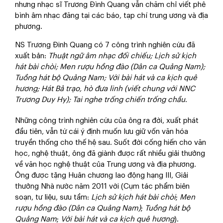
nhưng nhạc sĩ Trương Đình Quang vẫn chăm chỉ viết phê
bình âm nhạc đăng tại các báo, tạp chí trung ương và địa
phương.
NS Trương Đinh Quang có 7 công trình nghiên cứu đã
xuất bản:
Thuật ngữ âm nhạc đối chiếu; Lịch sử kịch
hát bài chòi; Men rượu hồng đào (Dân ca Quảng Nam);
Tuồng hát bộ Quảng Nam; Với bài hát và ca kịch quê
hương; Hát Bả trạo, hò đưa linh (viết chung với NNC
Trương Duy Hy); Tai nghe trống chiến trống chầu
.
Những công trình nghiên cứu của ông ra đời, xuất phát
đầu tiên, vẫn từ cái ý định muốn lưu giữ vốn văn hóa
truyền thống cho thế hệ sau. Suốt đời cống hiến cho văn
học, nghệ thuật, ông đã giành được rất nhiều giải thưởng
về văn học nghệ thuật của Trung ương và địa phương.
Ông được tặng Huân chương lao động hạng III, Giải
thưởng Nhà nước năm 2011 với (Cụm tác phẩm biên
soạn, tư liệu, sưu tầm:
Lịch sử kịch hát bài chòi
;
Men
rượu hồng đào (Dân ca Quảng Nam)
;
Tuồng hát bộ
Quảng Nam
;
Với bài hát và ca kịch quê hương
).