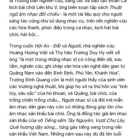
là Trưởng ban Nghiên cứu, sáng tác và đào tạo Đoàn Ca
kịch bài chòi Liên khu V, ông biên soạn tập sách
Thuật
ngữ âm nhạc đối chiếu
- là một tài liệu quý cho người
sáng tác cũng như sử dụng nhạc cụ, trên nền nghiên cứu
các hòa thanh, phức điệu trong ca nhạc, kịch hát bài
chòi, hát bội…
Trong cuốn
Hội An - Đất và Người
, nhà nghiên cứu
Hoàng Hương Việt và Thy hảo Trương Duy Hy viết về
ông “là một trong những nhạc sĩ có công điền dã, sưu
tầm, nghiên cứu, ghi chép văn hóa văn nghệ dân gian từ
Quảng Nam vào đến Bình Định, Phú Yên, Khánh Hòa”.
Trương Đình Quang còn là một người thầy của sinh viên
các trường nghệ thuật, khi giúp họ vỡ ra thứ hồn vía “tinh
túy, sâu sắc” của hò khoan, vè Quảng, bài chòi, của
trống chiến trống chầu… Người nhạc sĩ cả đời mê mẩn
âm nhạc dân gian này còn có những đóng góp lớn cho
âm nhạc sân khấu bài chòi. Ông là đồng tác giả âm nhạc
sân khấu của vở
Tiếng sấm Tây Nguyên
,
Vượt Chư Lây
,
Quê hương dậy sóng
… từng gây tiếng vang trong nền
sân khấu Việt Nam. Những năm sau này dù đã lớn tuổi