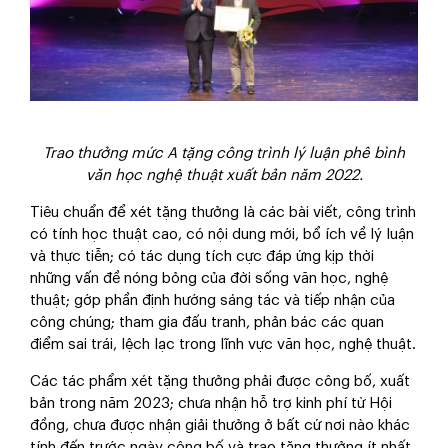
Trao thưởng mức A tặng công trình lý luận phê bình
văn học nghệ thuật xuất bản năm 2022.
Tiêu chuẩn để xét tặng thưởng là các bài viết, công trình
có tính học thuật cao, có nội dung mới, bổ ích về lý luận
và thực tiễn; có tác dụng tích cực đáp ứng kịp thời
những vấn đề nóng bỏng của đời sống văn học, nghệ
thuật; gớp phần định hướng sáng tác và tiếp nhận của
công chúng; tham gia đấu tranh, phản bác các quan
điểm sai trái, lệch lạc trong lĩnh vực văn học, nghệ thuật.
Các tác phẩm xét tặng thưởng phải được công bố, xuất
bản trong năm 2023; chưa nhận hỗ trợ kinh phí từ Hội
đồng, chưa được nhận giải thưởng ở bất cứ nơi nào khác
tính đến trước ngày công bố và trao tặng thưởng ít nhất