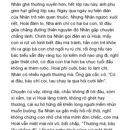
Nhân ghé thường xuyên hơn, hết lớp rau này, anh phụ
gieo hạt giống lớp sau. Ngày qua ngày sự hiện diện
của Nhân trở nên quen thuộc. Nhưng Nhân ngược xuôi
riết, Hoài đâm lo. Nhà anh chỉ có hai ba con, lỡ đâu
giữa chặng đường thiện nguyện đó Nhân gặp chuyện
chẳng lành. Chính ba Nhân gọi điện an ủi Hoài, mấy
con vi rút vô hình biết đâu mà tránh, hắn còn trẻ khỏe
thì ra giúp bà con chớ ngồi ru rú chi, rồi ông tếu táo
bác biểu sẵn đây ráng lục lọi kiếm mối nào ưng đi, nghĩ
giận thiệt chớ, có đứa con trai hơn ba chục tuổi đầu
không ai thèm rước. Hoài phì cười, bác lo làm chi,
Nhân có nhiều người thương mà. Ông già cắc cớ, “Có
ai đâu, bây chỉ coi, tau chạy lẹ qua hỏi cưới liền”.
Chuyện cứ vậy, dông dài, chắc không đi tới đâu, xóm
xì xầm, tại vì Hoài lảng tránh, không rõ ghét hay
thương, cái sự hờ hững dễ khiến lòng người mềm nhũn
muốn buông. Ba Nhân xa gần mấy hồi rồi thôi, nghĩ
không chừng con nhỏ chê nhà mình đơn chiếc, còn má
Hoài vẫn miệt mài nói vô, bất chấp, “Thương má, bây