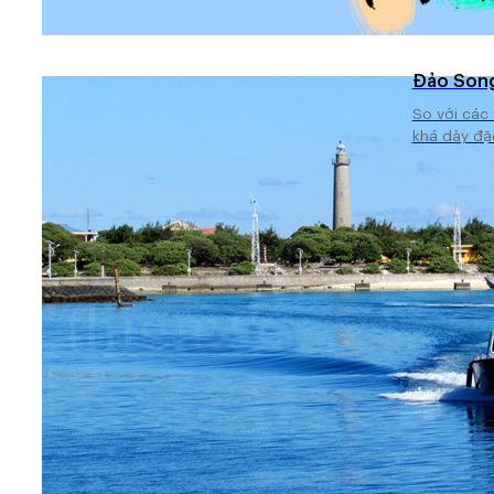
Đảo Song
So với các 
khá dày đặc