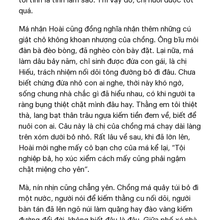
tôi tính là tính làm sao. Thì vậy đó, chị nuôi được tốt
quá.
Má nhận Hoài cũng đồng nghĩa nhận thêm những cú
giật chỏ không khoan nhượng của chồng. Ông bĩu môi
đàn bà đèo bòng, đã nghèo còn bày đặt. Lại nữa, má
làm dâu bảy năm, chỉ sinh được đứa con gái, là chị
Hiếu, trách nhiệm nối dõi tông đường bỏ đi đâu. Chưa
biết chừng đứa nhỏ con ai nghe, thời này khó ngờ,
sống chung nhà chắc gì đã hiểu nhau, có khi người ta
ràng bụng thiệt chặt mình đâu hay. Thằng em tôi thiệt
thà, lang bạt thân trâu ngựa kiếm tiền đem về, biết để
nuôi con ai. Câu này là chị của chồng má chạy dài làng
trên xóm dưới bỏ nhỏ. Rất lâu về sau, khi đã lớn lên,
Hoài mới nghe mấy cô bạn chợ của má kể lại, “Tội
nghiệp bả, họ xúc xiểm cách mấy cũng phải ngậm
chặt miệng cho yên”.
Mà, nín nhịn cũng chẳng yên. Chồng má quảy túi bỏ đi
một nước, người nói để kiếm thằng cu nối dõi, người
bàn tán đã lên ngõ núi làm quặng hay đào vàng kiếm