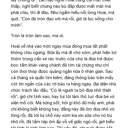
lấy chồng đi”. Lần nào nghe Hoài cũng cúi mặt thiệt
thấp, nghĩ biết chừng nào bù đắp được mất mát má
phải chịu, thì đi đâu. Như ngầm hiểu nỗi lòng Hoài, má
quở, “Con đã tròn đạo với má rồi, giờ là lúc sống cho
mình”.
Tròn là tròn làm sao, má ơi.
Hoài về nhà vào một ngày mùa đông mưa lất phất
không chịu ngừng. Bữa ấy má đi chợ sớm, phát hiện lọt
thỏm trong cần xé rác trước cửa chợ là đứa trẻ được
bọc tấm khăn vàng chành đã tím tái chừng như chỉ
còn thoi thóp được quãng ngắn nữa ở nhân gian. Sau
cả tháng xà quần tìm kiếm, đăng thông báo trên mấy
cột tin ngắn của các tờ báo ra hàng ngày, đại diện nhà
chức trách lắc đầu, “Có lẽ người ta bỏ đứa nhỏ thiệt
rồi”, giờ chị tính sao, hay tụi tôi làm thủ tục đưa bé vô
viện mồ côi. Má sửng sốt, hỏi gì khó dữ mấy anh, phải
chi không biết không hay, đằng này đã ôm đứa nhỏ vô
lòng rồi, đã tới lui chỗ này xóm kia xin sữa cho nó bú
nhờ rồi, đã tắm táp ôm ấp vỗ về giấc ngủ rồi, giờ biểu