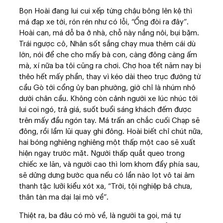
Bọn Hoài đang lui cui xếp từng chậu bông lên kệ thì
má đạp xe tới, rón rén như có lỗi, “Ổng đòi ra đây”.
Hoài can, má dỗ ba ở nhà, chỗ này nắng nôi, bụi bặm.
Trái ngược cô, Nhân sốt sắng chạy mua thêm cái dù
lớn, nói để che cho mấy bà con, càng đông càng ấm
mà, xí nữa ba tôi cũng ra chơi. Chợ hoa tết năm nay bị
thẻo hết mấy phần, thay vì kéo dài theo trục đường từ
cầu Gò tới cổng ủy ban phường, giờ chỉ là nhúm nhỏ
dưới chân cầu. Không còn cảnh người xe lúc nhúc tới
lui coi ngó, trả giá, suốt buổi sáng khách đếm được
trên mấy đầu ngón tay. Má trấn an chắc cuối Chạp sẽ
đông, rồi lầm lũi quay ghi đông. Hoài biết chỉ chút nữa,
hai bóng nghiêng nghiêng một thấp một cao sẽ xuất
hiện ngay trước mặt. Người thấp quắt queo trong
chiếc xe lăn, và người cao thì lom khom đẩy phía sau,
sẽ dửng dưng bước qua nếu có lần nào lọt vô tai âm
thanh tặc lưỡi kiểu xót xa, “Trời, tội nghiệp bả chưa,
thân tàn ma dại lại mò về”.
Thiệt ra, ba đâu có mò về, là người ta gọi, má tự