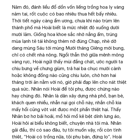
Năm đó, đánh liều đổ dồn vốn liếng trồng hoa ly vàng
năm tai, rốt cuộc có bao nhiêu thua hết bấy nhiêu.
Thời tiết ngày càng ẩm ương, chưa khi nào trùm lên
thành phố mà Hoài biết là mức nhiệt độ xuống dưới
mười lăm. Giống hoa khoe sắc nhờ nắng ấm, trúng
mùa lạnh tê tái không thèm nở đúng Chạp, nhè dở
dang mùng Sáu tới mùng Mười tháng Giêng mới bung,
chỉ có chết nhà nông. Ngồi thẫn thờ giữa mênh mông
vàng rực, Hoài ngửi thấy mùi đắng chát, ước người ta
chịu bưng về chưng giùm, trả hai ba chục mười cành
hoặc không đồng nào cũng chịu luôn, chớ hơn hai
tháng trời ăn nằm với nó, giờ phải đạp lên cho nát thiệt
quá sức. Nhân nói Hoài để tôi phụ, được chừng nào
hay chừng đó. Nhân là dân xây dựng nhà phố, bạn bè,
khách quen nhiều, nhẫn nại gọi chỗ này, nhắn chỗ kia
mấy hồi cũng vớt vát được một phần thiệt hại. Thấy
Nhân bơ hơ bải hoải, mồ hôi mồ kê bệt dính lưng áo,
Hoài hỏi ai biểu không biết, chuyện nhà tôi mà. Nhân
gãi đầu, thì có sao đâu, tự tôi muốn vậy, rồi còn tình
thiệt, “Hoài có trồng nữa, tôi phụ bán, đừng lo”. Hoài