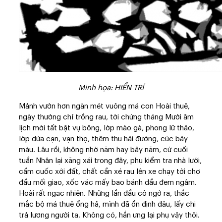
Minh họa: HIỂN TRÍ
Mảnh vườn hơn ngàn mét vuông má con Hoài thuê,
ngày thường chỉ trồng rau, tới chừng tháng Mười âm
lịch mới tất bật vụ bông, lớp mào gà, phong lữ thảo,
lớp dừa cạn, vạn thọ, thêm thu hải đường, cúc bảy
màu. Lâu rồi, không nhớ năm hay bảy năm, cứ cuối
tuần Nhân lại xăng xái trong đây, phụ kiểm tra nhà lưới,
cầm cuốc xới đất, chất cần xé rau lên xe chạy tới chợ
đầu mối giao, xốc vác mấy bao bánh dầu đem ngâm.
Hoài rất ngạc nhiên. Những lần đầu cô ngớ ra, thắc
mắc bộ má thuê ổng hả, mình đã ổn định đâu, lấy chi
trả lương người ta. Không có, hắn ưng lại phụ vậy thôi.