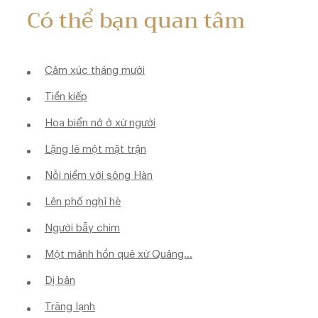
Có thể bạn quan tâm
Cảm xúc tháng mười
Tiền kiếp
Hoa biển nở ở xứ người
Lặng lẽ một mặt trận
Nỗi niềm với sông Hàn
Lên phố nghỉ hè
Người bẫy chim
Một mảnh hồn quê xứ Quảng...
Dị bản
Trăng lạnh