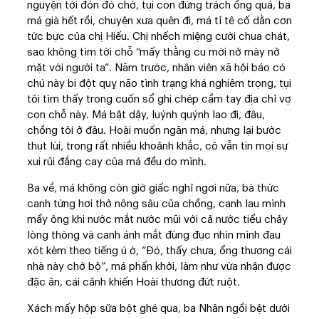
nguyện tới đón đó chớ, tụi con đừng trách ổng quá, ba
má già hết rồi, chuyện xưa quên đi, má tỉ tê cố dằn cơn
tức bực của chị Hiếu. Chị nhếch miệng cười chua chát,
sao không tìm tới chỗ “mấy thằng cu mới nở mày nở
mặt với người ta”. Năm trước, nhân viên xã hội báo có
chú này bị đột quỵ não tình trạng khá nghiêm trọng, tụi
tôi tìm thấy trong cuốn sổ ghi chép cầm tay địa chỉ vợ
con chỗ này. Má bật dậy, luýnh quýnh lao đi, đâu,
chồng tôi ở đâu. Hoài muốn ngăn má, nhưng lại bước
thụt lùi, trong rất nhiều khoảnh khắc, cô vẫn tin mọi sự
xui rủi đắng cay của má đều do mình.
Ba về, má không còn giờ giấc nghỉ ngơi nữa, bà thức
canh từng hơi thở nông sâu của chồng, canh lau mình
mẩy ông khi nước mắt nước mũi với cả nước tiểu chảy
lòng thòng và canh ánh mắt đùng đục nhìn mình đau
xót kèm theo tiếng ú ớ, “Đó, thấy chưa, ổng thương cái
nhà này chớ bộ”, má phấn khởi, làm như vừa nhận được
đặc ân, cái cảnh khiến Hoài thương đứt ruột.
Xách mấy hộp sữa bột ghé qua, ba Nhân ngồi bệt dưới