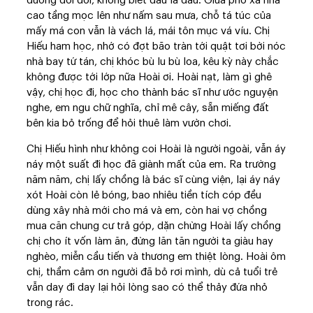
đường đổi đời, không biết đâu là đâu. Giữa phố xá nhà
cao tầng mọc lên như nấm sau mưa, chỗ tá túc của
mấy má con vẫn là vách lá, mái tôn mục vá víu. Chị
Hiếu ham học, nhớ có đợt bão tràn tới quật tơi bời nóc
nhà bay tứ tán, chị khóc bù lu bù loa, kêu kỳ này chắc
không được tới lớp nữa Hoài ơi. Hoài nạt, làm gì ghê
vậy, chị học đi, học cho thành bác sĩ như ước nguyện
nghe, em ngu chữ nghĩa, chỉ mê cây, sẵn miếng đất
bên kia bỏ trống để hỏi thuê làm vườn chơi.
Chị Hiếu hình như không coi Hoài là người ngoài, vẫn áy
náy một suất đi học đã giành mất của em. Ra trường
năm năm, chị lấy chồng là bác sĩ cùng viện, lại áy náy
xót Hoài còn lẻ bóng, bao nhiêu tiền tích cóp đều
dùng xây nhà mới cho má và em, còn hai vợ chồng
mua căn chung cư trả góp, dặn chừng Hoài lấy chồng
chị cho ít vốn làm ăn, đừng lăn tăn người ta giàu hay
nghèo, miễn cầu tiến và thương em thiệt lòng. Hoài ôm
chị, thầm cảm ơn người đã bỏ rơi mình, dù cả tuổi trẻ
vẫn day đi day lại hỏi lòng sao có thể thảy đứa nhỏ
trong rác.