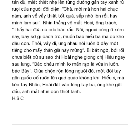
tán dù, miết thiệt nhẹ lên từng đường gân tay xanh rũ
rượi của người đối diện, “Chà, mới mà hơn hai chục
năm, anh về vầy thiệt tốt quá, sắp nhỏ lớn rồi, hay
mình làm sui”. Nhìn thẳng vô mắt Hoài, ông trách,
“Thấy hai đứa cù cưa bác rầu. Nội, ngoại cùng ở xóm
này, bây sợ gì cách trở, muốn báo hiếu ba má có khó
đâu con. Thôi, vầy đi, ưng nhau nói luôn ở đây một
tiếng cho mấy thân già này mừng”. Bị bất ngờ, bối rối
chưa biết xử sự sao thì Hoài nghe giọng chị Hiếu ngay
sau lưng, “Bác cháu mình lo mần rạp là vừa in luôn,
bác Bảy”. Giữa chộn rộn lòng người đó, một đôi tay
gân guốc cố rướn lên quơ quào không khí. Hiểu ý, má
kéo tay Nhân, Hoài đặt vào lòng tay ba, ông khẽ gật
đầu, ánh mắt nhìn con thiệt lành.
H.S.C