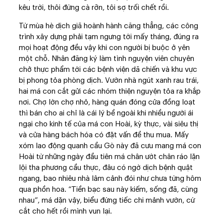
kêu trời, thôi đừng cà rỡn, tôi sợ trối chết rồi.
Từ mùa hè dịch giã hoành hành căng thẳng, các công
trình xây dựng phải tạm ngưng tới mấy tháng, đúng ra
mọi hoạt động đều vậy khi con người bị buộc ở yên
một chỗ. Nhân đăng ký làm tình nguyện viên chuyên
chở thực phẩm tới các bệnh viện dã chiến và khu vực
bị phong tỏa phòng dịch. Vườn nhà ngút xanh rau trái,
hai má con cắt gửi các nhóm thiện nguyện tỏa ra khắp
nơi. Chợ lớn chợ nhỏ, hàng quán đóng cửa đồng loạt
thì bán cho ai chỉ là cái lý bề ngoài khi nhiều người ái
ngại cho kinh tế của má con Hoài, kỳ thực, vài siêu thị
và cửa hàng bách hóa có đặt vấn đề thu mua. Mấy
xóm lao động quanh cầu Gò này đã cưu mang má con
Hoài từ những ngày đầu tiên má chân ướt chân ráo lặn
lội tha phương cầu thực, đâu có ngờ dịch bệnh quật
ngang, bao nhiêu nhà lâm cảnh đói như chưa từng hôm
qua phồn hoa. “Tiền bạc sau này kiếm, sống đã, cùng
nhau”, má dặn vậy, biểu đừng tiếc chi mảnh vườn, cứ
cắt cho hết rồi mình vun lại.