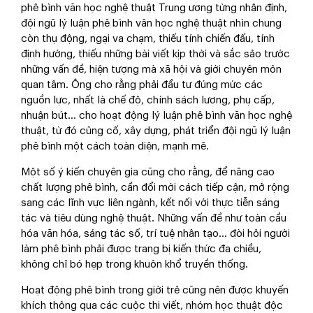
phê bình văn học nghệ thuật Trung ương từng nhận định,
đội ngũ lý luận phê bình văn học nghệ thuật nhìn chung
còn thụ động, ngại va chạm, thiếu tính chiến đấu, tính
định hướng, thiếu những bài viết kịp thời và sắc sảo trước
những vấn đề, hiện tượng mà xã hội và giới chuyên môn
quan tâm. Ông cho rằng phải đầu tư đúng mức các
nguồn lực, nhất là chế độ, chính sách lương, phụ cấp,
nhuận bút… cho hoạt động lý luận phê bình văn học nghệ
thuật, từ đó củng cố, xây dựng, phát triển đội ngũ lý luận
phê bình một cách toàn diện, mạnh mẽ.
Một số ý kiến chuyên gia cũng cho rằng, để nâng cao
chất lượng phê bình, cần đổi mới cách tiếp cận, mở rộng
sang các lĩnh vực liên ngành, kết nối với thực tiễn sáng
tác và tiêu dùng nghệ thuật. Những vấn đề như toàn cầu
hóa văn hóa, sáng tác số, trí tuệ nhân tạo... đòi hỏi người
làm phê bình phải được trang bị kiến thức đa chiều,
không chỉ bó hẹp trong khuôn khổ truyền thống.
Hoạt động phê bình trong giới trẻ cũng nên được khuyến
khích thông qua các cuộc thi viết, nhóm học thuật độc