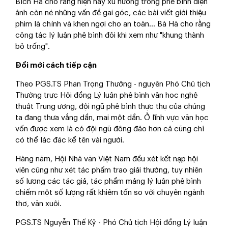
Bích Hà cho rằng hiện nay xu hướng trong phê bình điện
ảnh còn né những vấn đề gai góc, các bài viết giới thiệu
phim là chính và khen ngợi cho an toàn… Bà Hà cho rằng
công tác lý luận phê bình đôi khi xem như "khung thành
bỏ trống".
Đổi mới cách tiếp cận
Theo PGS.TS Phan Trọng Thưởng - nguyên Phó Chủ tịch
Thường trực Hội đồng Lý luận phê bình văn học nghệ
thuật Trung ương, đội ngũ phê bình thực thụ của chúng
ta đang thưa vắng dần, mai một dần. Ở lĩnh vực văn học
vốn được xem là có đội ngũ đông đảo hơn cả cũng chỉ
có thể lác đác kể tên vài người.
Hàng năm, Hội Nhà văn Việt Nam đều xét kết nạp hội
viên cũng như xét tác phẩm trao giải thưởng, tuy nhiên
số lượng các tác giả, tác phẩm mảng lý luận phê bình
chiếm một số lượng rất khiêm tốn so với chuyên ngành
thơ, văn xuôi.
PGS.TS Nguyễn Thế Kỷ - Phó Chủ tịch Hội đồng Lý luận