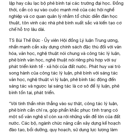
lập hay câu lạc bộ phê bình tại các trường đại học. Đồng
thời, cần có sự vào cuộc mạnh mẽ của các hội nghề
nghiệp và cơ quan quản lý nhằm tổ chức diễn đàn học
thuật, tôn vinh các nhà phê bình xuất sắc và kiến tạo cơ
chế hỗ trợ lâu dài.
TS Bùi Thế Đức - Ủy viên Hội đồng Lý luận Trung ương,
nhấn mạnh cần xây dựng chính sách đặc thù đối với văn
hóa, văn học, nghệ thuật nói chung và công tác lý luận,
phê bình văn học, nghệ thuật nói riêng phù hợp với sự
phát triển kinh tế - xã hội của đất nước. Phát huy vai trò
song hành của công tác lý luận, phê bình với sáng tác
văn học, nghệ thuật vì lý luận, phê bình tác động đến
sáng tác và ngược lại sáng tác là cơ sở để lý luận, phê
bình tồn tại, phát triển.
“Với tinh thần nhìn thẳng vào sự thật, công tác lý luận,
phê bình cần chỉ ra, góp phần khắc phục tình trạng có
một số văn nghệ sĩ còn xa rời những vấn đề lớn của đất
nước. Các bộ, ngành chức năng cần xây dựng kế hoạch
đào tạo, bồi dưỡng, quy hoạch, sử dụng lực lượng làm