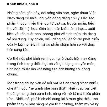
Khen nhiều, chê ít
Những năm gần đây, đời sống văn học, nghệ thuật Việt
Nam đang có nhiều chuyển động đáng chú ý. Các tác
phẩm thuộc nhiều thể loại từ thơ ca, truyện ngắn, tiểu
thuyết đến hội họa, điện ảnh, sân khấu, âm nhạc… xuất
hiện với tần suất cao, phong phú về hình thức, đa dạng
về nội dung. Tuy nhiên, điều đáng nói là tốc độ phát triển
của lý luận, phê bình lại có phần chậm hơn so với thực
tiễn sáng tác.
Có thể nói, phê bình văn học, nghệ thuật hiện nay đang
trong tình trạng thiếu hụt cả về lực lượng chuyên môn,
tính học thuật lẫn khả năng tạo ảnh hưởng tới công
chúng.
Một trong những vấn đề nổi bật là tình trạng "khen nhiều,
chê ít", hoặc "né tránh phê bình thật", khiến các bài viết
thường mang tính cảm tính, nặng về mô tả mà thiếu phân
tích. Nhiều bài phê bình chỉ dừng lại ở mức giới thiệu tác
phẩm thay vì làm sáng rõ giá trị tư tưởng, thẩm mỹ và kỹ