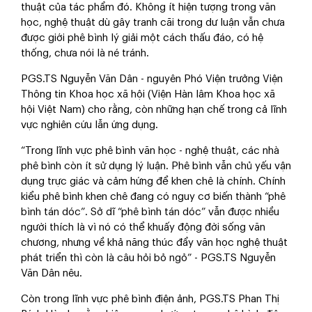
thuật của tác phẩm đó. Không ít hiện tượng trong văn
học, nghệ thuật dù gây tranh cãi trong dư luận vẫn chưa
được giới phê bình lý giải một cách thấu đáo, có hệ
thống, chưa nói là né tránh.
PGS.TS Nguyễn Văn Dân - nguyên Phó Viện trưởng Viện
Thông tin Khoa học xã hội (Viện Hàn lâm Khoa học xã
hội Việt Nam) cho rằng, còn những hạn chế trong cả lĩnh
vực nghiên cứu lẫn ứng dụng.
“Trong lĩnh vực phê bình văn học - nghệ thuật, các nhà
phê bình còn ít sử dụng lý luận. Phê bình vẫn chủ yếu vận
dụng trực giác và cảm hứng để khen chê là chính. Chính
kiểu phê bình khen chê đang có nguy cơ biến thành “phê
bình tán dóc”. Sở dĩ “phê bình tán dóc” vẫn được nhiều
người thích là vì nó có thể khuấy động đời sống văn
chương, nhưng về khả năng thúc đẩy văn học nghệ thuật
phát triển thì còn là câu hỏi bỏ ngỏ” - PGS.TS Nguyễn
Văn Dân nêu.
Còn trong lĩnh vực phê bình điện ảnh, PGS.TS Phan Thị