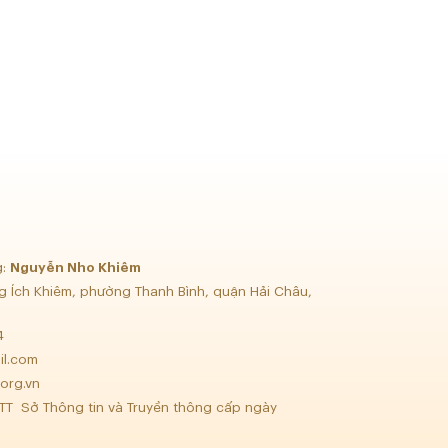
g:
Nguyễn Nho Khiêm
g Ích Khiêm, phường Thanh Bình, quận Hải Châu,
34
il.com
org.vn
TT Sở Thông tin và Truyền thông cấp ngày