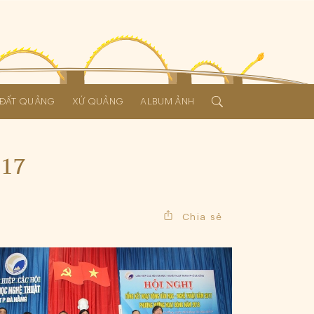
Í ĐẤT QUẢNG
XỨ QUẢNG
ALBUM ẢNH
017
Chia sẻ