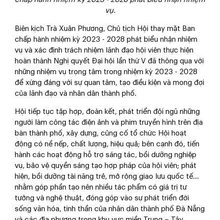
vụ.
Biên kịch Trà Xuân Phương, Chủ tịch Hội thay mặt Ban
chấp hành nhiệm kỳ 2023 - 2028 phát biểu nhận nhiệm
vụ và xác định trách nhiệm lãnh đạo hội viên thực hiện
hoàn thành Nghị quyết Đại hội lần thứ V đã thông qua với
những nhiệm vụ trọng tâm trong nhiệm kỳ 2023 - 2028
để xứng đáng với sự quan tâm, tạo điều kiện và mong đợi
của lãnh đạo và nhân dân thành phố.
Hội tiếp tục tập hợp, đoàn kết, phát triển đội ngũ những
người làm công tác điện ảnh và phim truyền hình trên địa
bàn thành phố, xây dựng, củng cố tổ chức Hội hoạt
động có nề nếp, chất lượng, hiệu quả; bên cạnh đó, tiến
hành các hoạt động hỗ trợ sáng tác, bồi dưỡng nghiệp
vụ, bảo vệ quyền sáng tạo hợp pháp của hội viên; phát
hiện, bồi dưỡng tài năng trẻ, mở rộng giao lưu quốc tế…
nhằm góp phần tạo nên nhiều tác phẩm có giá trị tư
tưởng và nghệ thuật, đóng góp vào sự phát triển đời
sống văn hóa, tinh thần của nhân dân thành phố Đà Nẵng
và các địa phương trong khu vực miền Trung – Tây