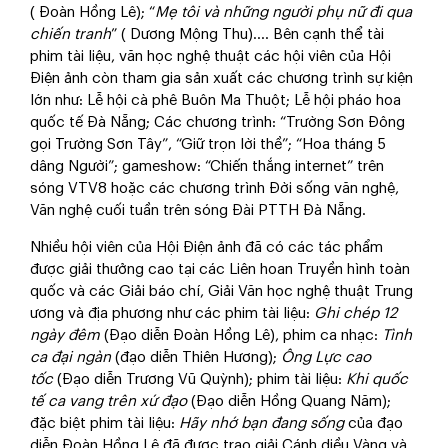
( Đoàn Hồng Lê); “
Mẹ tôi và những người phụ nữ đi qua
chiến tranh
” ( Dương Mộng Thu)…. Bên cạnh thể tài
phim tài liệu, văn học nghệ thuật các hội viên của Hội
Điện ảnh còn tham gia sản xuất các chương trình sự kiện
lớn như: Lễ hội cà phê Buôn Ma Thuột; Lễ hội pháo hoa
quốc tế Đà Nẵng; Các chương trình: “Trường Sơn Đông
gọi Trường Sơn Tây”, “Giữ trọn lời thề”; “Hoa tháng 5
dâng Người”; gameshow: “Chiến thắng internet” trên
sóng VTV8 hoặc các chương trình Đời sống văn nghệ,
Văn nghệ cuối tuần trên sóng Đài PTTH Đà Nẵng.
Nhiều hội viên của Hội Điện ảnh đã có các tác phẩm
được giải thưởng cao tại các Liên hoan Truyền hình toàn
quốc và các Giải báo chí, Giải Văn học nghệ thuật Trung
ương và địa phương như các phim tài liệu:
Ghi chép 12
ngày đêm
(Đạo diễn Đoàn Hồng Lê), phim ca nhạc:
Tình
ca đại ngàn
(đạo diễn Thiên Hương);
Ông Lực cao
tốc
(Đạo diễn Trương Vũ Quỳnh); phim tài liệu:
Khi quốc
tế ca vang trên xứ đạo
(Đạo diễn Hồng Quang Năm);
đặc biệt phim tài liệu:
Hãy nhớ bạn đang sống
của đạo
diễn Đoàn Hồng Lê đã được trao giải Cánh diều Vàng và