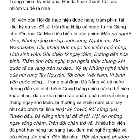
Trong nhiệm kỳ vừa qua, Hội đã hoàn thành tốt các
nhiệm vụ đề ra như:
Hội viên của Hội đã thực hiện được hàng trăm phim tài
liệu, ký sự với đề tài trải rộng khắp cả nước từ Hà Giang
cho đến mũi Cà Mau tiêu biểu là các phim:
Mắc nợ người
điên, Những rặng dương cuối cùng, Người mẹ, Mẹ
Wannatabe, Chi, Khâm Đức cuộc tìm kiếm cuối cùng,
Lính sinh viên; Ghi chép 12 ngày đêm, Đường đến hòa
bình; Thắm tình hữu nghị, trọn nghĩa thủy chung; Khi
quốc tế ca vang trên xứ đạo
… Ký sự
Những nghệ nhân
của núi rừng Tây Nguyên, Tôi chọn Việt Nam, Vì bình
yên cuộc sốn
g… Trong giai đoạn Đà Nẵng và cả nước
đương đầu với dịch bệnh Covid bằng nhiều cách thể hiện
khác nhau, đã có khá nhiều tác phẩm phản ánh về những
tháng ngày khó khăn, bi thương và nhiều cảm xúc này
như các phim tài liệu:
Nhật ký Covid, Rồi cũng qua,
Tuyến đầu, Đà Nẵng nhìn lại để đi tới, Hội An những
ngày sống chậm, Trên đôi chân trở về
…Nhiều hội viên
đã phát huy năng lực sáng tạo, đam mê nghề nghiệp và
có những tác phẩm độc lập như: “
Đội văn nghệ phường
”