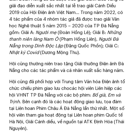
giải đạo diễn xuất sắc nhất tại lễ trao giải Cánh Diều
2019 của Hội Điện ảnh Việt Nam... Trong năm 2022, có
4 tác phẩm của 4 nhóm tác giả đã được trao giải Văn
học Nghệ thuật 5 năm 2015 – 2020 của TP Đà Nẵng
gồm: Giải A:
Người mẹ
(Đoàn Hồng Lê); Giải B:
Những
thanh niên làng Nam Ô
(Phạm Hồng Liên),
Người Đà
Nẵng trong Dinh Độc Lập
(Đặng Quốc Phồn); Giải C:
Nhật ký Covid
(Dương Mộng Thu).
Hội cũng thường niên trao tặng Giải thưởng Điện ảnh Đà
Nẵng cho các tác phẩm và cá nhân xuất sắc hàng năm.
Hội cũng đã phối hợp với Trung tâm Văn hóa Điện ảnh tổ
chức chiếu phim giao lưu chocác hội viên Liên hiệp các
hội VHNT TP Đà Nẵng với các bộ phim:
Bố già
,
Em và
Trịnh
. Bên cạnh đó là các hoạt động giao lưu, tọa đàm
tại Liên hoan Phim Châu Á Đà Nẵng lần thứ nhất. Một số
hội viên tham gia hoạt động tại Liên hoan phim Quốc tế
Hà Nội, Giải Cánh diều, về nguồn tại ATK Định Hóa (Thái
Nguyên).