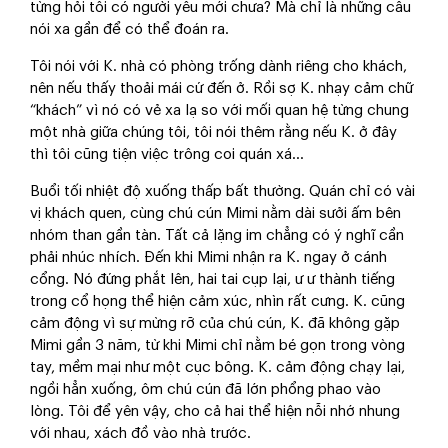
từng hỏi tôi có người yêu mới chưa? Mà chỉ là những câu
nói xa gần để có thể đoán ra.
Tôi nói với K. nhà có phòng trống dành riêng cho khách,
nên nếu thấy thoải mái cứ đến ở. Rồi sợ K. nhạy cảm chữ
“khách” vì nó có vẻ xa lạ so với mối quan hệ từng chung
một nhà giữa chúng tôi, tôi nói thêm rằng nếu K. ở đây
thì tôi cũng tiện việc trông coi quán xá…
Buổi tối nhiệt độ xuống thấp bất thường. Quán chỉ có vài
vị khách quen, cùng chú cún Mimi nằm dài sưởi ấm bên
nhóm than gần tàn. Tất cả lặng im chẳng có ý nghĩ cần
phải nhúc nhích. Đến khi Mimi nhận ra K. ngay ở cánh
cổng. Nó đứng phắt lên, hai tai cụp lại, ư ư thành tiếng
trong cổ họng thể hiện cảm xúc, nhìn rất cưng. K. cũng
cảm động vì sự mừng rỡ của chú cún, K. đã không gặp
Mimi gần 3 năm, từ khi Mimi chỉ nằm bé gọn trong vòng
tay, mềm mại như một cục bông. K. cảm động chạy lại,
ngồi hẳn xuống, ôm chú cún đã lớn phổng phao vào
lòng. Tôi để yên vậy, cho cả hai thể hiện nỗi nhớ nhung
với nhau, xách đồ vào nhà trước.