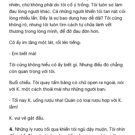
nhiên, chứ không phải do tôi cố ý trồng. Tôi luôn sợ làm
đau lòng người khác. Cả những người khiến tôi tan nát cõi
lòng nhiều lần. Đấy là sự bao dung hay dễ dãi? Tôi cũng
không rõ, nhưng tôi luôn tìm cách tự chữa lành vết
thương trong lòng mình, để đỡ đau đớn hơn.
Cô ấy im lặng một lát, rồi lên tiếng:
- Em biết mà!
Tôi cũng không hiểu cô ấy biết gì. Nhưng điều đó chẳng
còn quan trọng với tôi.
Buổi chiều. Tôi quay tấm bảng có chữ open ra ngoài, nói
với K. một cách thoải mái như những người bạn:
- Tối nay K. uống rượu nha! Quán có loại rượu hợp với K.
lắm!
K. vui vẻ gật đầu.
4.
Những ly rượu tối qua khiến tôi ngủ dậy muộn. Tôi nhìn