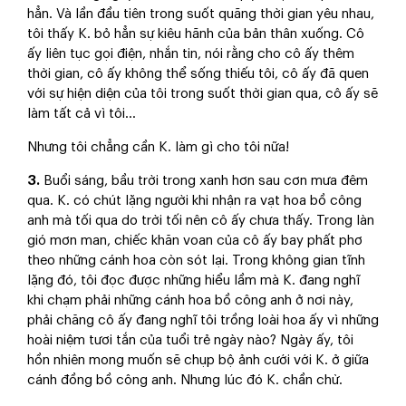
hẳn. Và lần đầu tiên trong suốt quãng thời gian yêu nhau,
tôi thấy K. bỏ hẳn sự kiêu hãnh của bản thân xuống. Cô
ấy liên tục gọi điện, nhắn tin, nói rằng cho cô ấy thêm
thời gian, cô ấy không thể sống thiếu tôi, cô ấy đã quen
với sự hiện diện của tôi trong suốt thời gian qua, cô ấy sẽ
làm tất cả vì tôi…
Nhưng tôi chẳng cần K. làm gì cho tôi nữa!
3.
Buổi sáng, bầu trời trong xanh hơn sau cơn mưa đêm
qua. K. có chút lặng người khi nhận ra vạt hoa bồ công
anh mà tối qua do trời tối nên cô ấy chưa thấy. Trong làn
gió mơn man, chiếc khăn voan của cô ấy bay phất phơ
theo những cánh hoa còn sót lại. Trong không gian tĩnh
lặng đó, tôi đọc được những hiểu lầm mà K. đang nghĩ
khi chạm phải những cánh hoa bồ công anh ở nơi này,
phải chăng cô ấy đang nghĩ tôi trồng loài hoa ấy vì những
hoài niệm tươi tắn của tuổi trẻ ngày nào? Ngày ấy, tôi
hồn nhiên mong muốn sẽ chụp bộ ảnh cưới với K. ở giữa
cánh đồng bồ công anh. Nhưng lúc đó K. chần chừ.