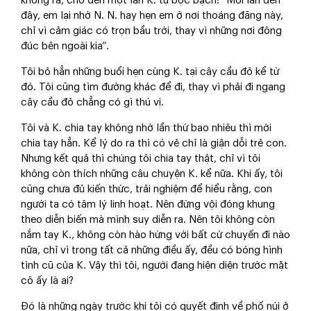
không ra, cho đến một lần K. tự bộc bạch: “Mỗi lần đến
đây, em lại nhớ N. N. hay hẹn em ở nơi thoáng đãng này,
chỉ vì cảm giác có trọn bầu trời, thay vì những nơi đông
đúc bên ngoài kia”.
Tôi bỏ hẳn những buổi hẹn cùng K. tại cây cầu đỏ kể từ
đó. Tôi cũng tìm đường khác để đi, thay vì phải đi ngang
cây cầu đỏ chẳng có gì thú vị.
Tôi và K. chia tay không nhớ lần thứ bao nhiêu thì mới
chia tay hẳn. Kể lý do ra thì có vẻ chỉ là giận dỗi trẻ con.
Nhưng kết quả thì chúng tôi chia tay thật, chỉ vì tôi
không còn thích những câu chuyện K. kể nữa. Khi ấy, tôi
cũng chưa đủ kiến thức, trải nghiệm để hiểu rằng, con
người ta có tâm lý linh hoạt. Nên đừng vội đóng khung
theo diễn biến mà mình suy diễn ra. Nên tôi không còn
nắm tay K., không còn hào hứng với bất cứ chuyến đi nào
nữa, chỉ vì trong tất cả những điều ấy, đều có bóng hình
tình cũ của K. Vậy thì tôi, người đang hiện diện trước mặt
cô ấy là ai?
Đó là những ngày trước khi tôi có quyết định về phố núi ở