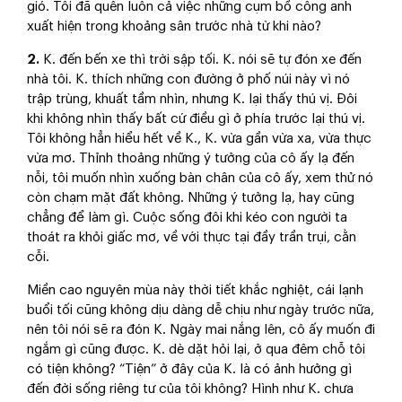
gió. Tôi đã quên luôn cả việc những cụm bồ công anh
xuất hiện trong khoảng sân trước nhà từ khi nào?
2.
K. đến bến xe thì trời sập tối. K. nói sẽ tự đón xe đến
nhà tôi. K. thích những con đường ở phố núi này vì nó
trập trùng, khuất tầm nhìn, nhưng K. lại thấy thú vị. Đôi
khi không nhìn thấy bất cứ điều gì ở phía trước lại thú vị.
Tôi không hẳn hiểu hết về K., K. vừa gần vừa xa, vừa thực
vừa mơ. Thỉnh thoảng những ý tưởng của cô ấy lạ đến
nỗi, tôi muốn nhìn xuống bàn chân của cô ấy, xem thử nó
còn chạm mặt đất không. Những ý tưởng lạ, hay cũng
chẳng để làm gì. Cuộc sống đôi khi kéo con người ta
thoát ra khỏi giấc mơ, về với thực tại đầy trần trụi, cằn
cỗi.
Miền cao nguyên mùa này thời tiết khắc nghiệt, cái lạnh
buổi tối cũng không dịu dàng dễ chịu như ngày trước nữa,
nên tôi nói sẽ ra đón K. Ngày mai nắng lên, cô ấy muốn đi
ngắm gì cũng được. K. dè dặt hỏi lại, ở qua đêm chỗ tôi
có tiện không? “Tiện” ở đây của K. là có ảnh hưởng gì
đến đời sống riêng tư của tôi không? Hình như K. chưa