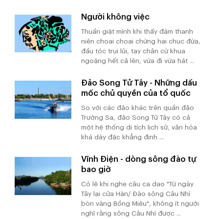
Người không việc
Thuần giật mình khi thấy đám thanh
niên choai choai chừng hai chục đứa,
đầu tóc trụi lủi, tay chân cứ khua
ngoặng hết cả lên, vừa đi vừa hát ...
Đảo Song Tử Tây - Những dấu
mốc chủ quyền của tổ quốc
So với các đảo khác trên quần đảo
Trường Sa, đảo Song Tử Tây có cả
một hệ thống di tích lịch sử, văn hóa
khá dày đặc khẳng định ...
Vĩnh Điện - dòng sông đào tự
bao giờ
Có lẽ khi nghe câu ca dao "Từ ngày
Tây lại cửa Hàn/ Đào sông Câu Nhí
bòn vàng Bồng Miêu", không ít người
nghĩ rằng sông Câu Nhí được ...