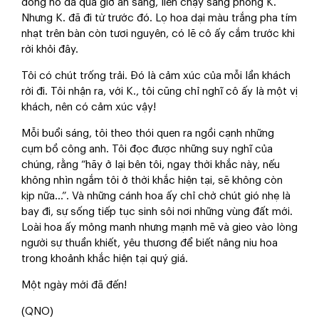
đồng hồ đã quá giờ ăn sáng, liền chạy sang phòng K.
Nhưng K. đã đi từ trước đó. Lọ hoa dại màu trắng pha tím
nhạt trên bàn còn tươi nguyên, có lẽ cô ấy cắm trước khi
rời khỏi đây.
Tôi có chút trống trải. Đó là cảm xúc của mỗi lần khách
rời đi. Tôi nhận ra, với K., tôi cũng chỉ nghĩ cô ấy là một vị
khách, nên có cảm xúc vậy!
Mỗi buổi sáng, tôi theo thói quen ra ngồi cạnh những
cụm bồ công anh. Tôi đọc được những suy nghĩ của
chúng, rằng “hãy ở lại bên tôi, ngay thời khắc này, nếu
không nhìn ngắm tôi ở thời khắc hiện tại, sẽ không còn
kịp nữa…”. Và những cánh hoa ấy chỉ chờ chút gió nhẹ là
bay đi, sự sống tiếp tục sinh sôi nơi những vùng đất mới.
Loài hoa ấy mỏng manh nhưng mạnh mẽ và gieo vào lòng
người sự thuần khiết, yêu thương để biết nâng niu hoa
trong khoảnh khắc hiện tại quý giá.
Một ngày mới đã đến!
(QNO)