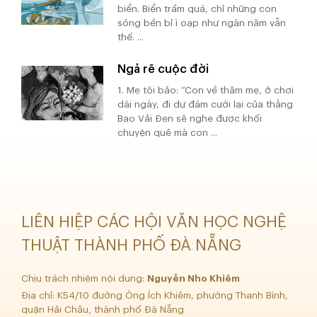
biển. Biển trầm quá, chỉ những con
sóng bền bỉ ì oạp như ngàn năm vẫn
thế. ...
Ngả rẽ cuộc đời
1. Mẹ tôi bảo: “Con về thăm mẹ, ở chơi
dài ngày, đi dự đám cưới lại của thằng
Bao Vải Đen sẽ nghe được khối
chuyện quê mà con ...
LIÊN HIỆP CÁC HỘI VĂN HỌC NGHỆ
THUẬT THÀNH PHỐ ĐÀ NẴNG
Chịu trách nhiệm nội dung:
Nguyễn Nho Khiêm
Địa chỉ: K54/10 đường Ông Ích Khiêm, phường Thanh Bình,
quận Hải Châu, thành phố Đà Nẵng