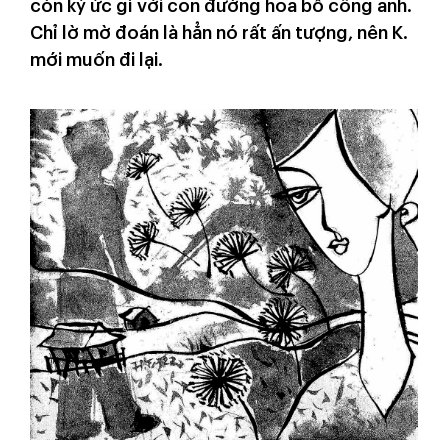
còn ký ức gì với con đường hoa bồ công anh.
Chỉ lờ mờ đoán là hẳn nó rất ấn tượng, nên K.
mới muốn đi lại.