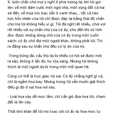
K. luôn chần chừ mọi ý nghĩ ở phía tương lai, khi tôi gợi
lên: về một đám cưới, một ngôi nhà, một vùng đất cả hai
sẽ đến, về mùa tóc bạc vẫn ở cạnh nhau… tất cả háo
hức hồn nhiên của tôi chỉ được đáp lại bằng thái độ chần
chừ mà tôi không hiểu vì gì. Tôi đã nghĩ rất nhiều, chơi vơi
rất nhiều với sự chần chừ của cô ấy, cho đến khi vô tình
đọc được những dòng chữ của cô ấy trong một cuốn
sách: cô ấy chờ đợi một người khác, không phải tôi. Thì
ra đằng sau sự chần chừ đều có lý do của nó.
Trong bóng đá, cầu thủ dự bị nhiều cơ hội sẽ được mời
ra sân, không ít lần đó, họ tỏa sáng. Nhưng tôi không
thích là một người dự bị trong một mối quan hệ.
Cũng có thể là trực giác tôi sai. Cô ấy chẳng nghĩ gì cả,
chỉ là ngắm hoa bay. Nhưng trong tôi vẫn muốn giải thích
điều gì đó ở vạt hoa nơi này.
- Loài hoa này dễ mọc lắm, chỉ cần gió đưa hoa tới, chạm
đất là lên cây.
Thật khó khăn để tôi nói toạc với cô ấy là: hoa mọc tự