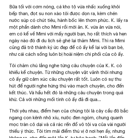
Bữa tối với cơm nóng, cá kho tộ vừa nhấc xuống khỏi
bếp than, đọt su non xào tỏi được dọn ra, kèm chén
nước súp có chút tiêu, hành bốc lên thơm phức. K. lấy ra
một phần dành cho Mimi rồi mới ăn. K. vừa ăn vừa nói,
em có kể về Mimi với mấy người bạn, họ rất thích và hẹn
ngày nào đó đi du lịch sẽ ghé lại thăm Mimi. Thì ra Mimi
cũng đã trở thành ký ức đẹp để cô ấy kể lại với bạn bè,
như cái cách sống luôn bị hoài niệm chi phối của cô ấy.
Tôi chăm chú lắng nghe từng câu chuyện của K. K. có
khiếu kể chuyện. Từ những chuyện vặt vãnh thôi nhưng
cô ấy giữ cảm xúc câu chuyện rất tốt. Luôn có sự thu
hút để người nghe hứng thú vào mạch chuyện, cho đến
kết thúc. Và hầu hết đó là những câu chuyện trong quá
khứ. Cả với những mối tình cô ấy đã đi qua…
Thời yêu nhau, điểm hẹn của chúng tôi là cây cầu đỏ bắc
ngang con kênh nhỏ xíu, nước đen ngòm, chung quanh
mọc tràn cỏ dại và cả rác rến đổ vô tội vạ của vài người
thiếu ý thức. Tôi tìm mãi điểm thú vị ở nơi hẹn ấy, nhưng