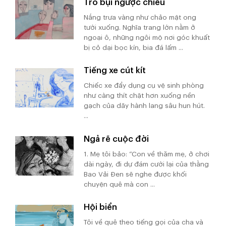
Tro bụi ngược chiều
Nắng trưa vàng như chảo mật ong
tưới xuống. Nghĩa trang lớn nằm ở
ngoại ô, những ngôi mộ nơi góc khuất
bị cỏ dại bọc kín, bia đá lấm ...
Tiếng xe cút kít
Chiếc xe đẩy dụng cụ vệ sinh phòng
như càng thít chặt hơn xuống nền
gạch của dãy hành lang sâu hun hút.
...
Ngả rẽ cuộc đời
1. Mẹ tôi bảo: “Con về thăm mẹ, ở chơi
dài ngày, đi dự đám cưới lại của thằng
Bao Vải Đen sẽ nghe được khối
chuyện quê mà con ...
Hội biển
Tôi về quê theo tiếng gọi của cha và