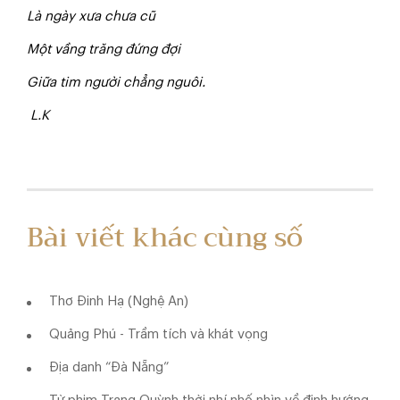
Là ngày xưa chưa cũ
Một vầng trăng đứng đợi
G
iữa tim người chẳng nguôi.
L.K
Bài viết khác cùng số
Thơ Đinh Hạ (Nghệ An)
Quảng Phú - Trầm tích và khát vọng
Địa danh “Đà Nẵng”