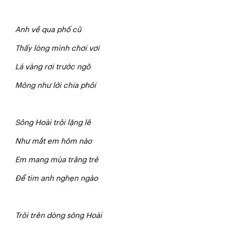
A
n
h về qua phố cũ
Thấy lòng mình chơi vơi
Lá vàng rơi trước ngõ
Mỏng như lời chia phôi
S
ôn
g Hoài trôi lặng lẽ
Như mắt em hôm nào
Em mang mùa trăng trẻ
Để tim anh nghẹn ngào
T
r
ô
i trên dòng sông Hoài