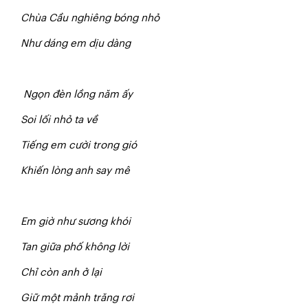
Chùa Cầu nghiêng bóng nhỏ
Như dáng em dịu dàng
N
gọn đèn lồng năm ấy
Soi lối nhỏ ta về
T
i
ếng em cười trong gió
Khiến lòng anh say mê
E
m giờ như sương khói
Tan giữa phố không lời
Chỉ còn anh ở lại
G
iữ một mảnh trăng rơi