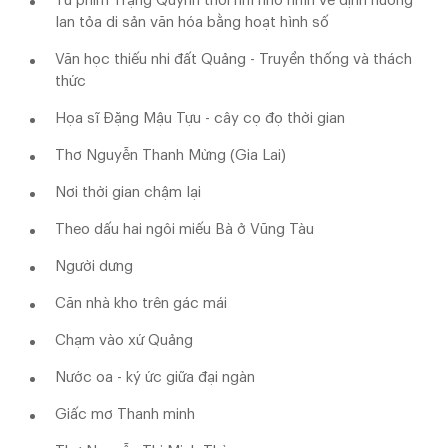
Từ phim Trạng Quỳnh thời nhí nhố nhìn về định hướng
lan tỏa di sản văn hóa bằng hoạt hình số
Văn học thiếu nhi đất Quảng - Truyền thống và thách
thức
Họa sĩ Đặng Mậu Tựu - cây cọ đọ thời gian
Thơ Nguyễn Thanh Mừng (Gia Lai)
Nơi thời gian chậm lại
Theo dấu hai ngôi miếu Bà ở Vũng Tàu
Người dưng
Căn nhà kho trên gác mái
Chạm vào xứ Quảng
Nước oa - ký ức giữa đại ngàn
Giấc mơ Thanh minh