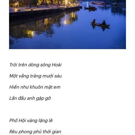
T
r
ô
i trên dòng sông Hoài
Một vầng trăng mười sáu
Hiền như khuôn mặt em
Lần đầu anh gặp gỡ
Ph
ố Hội vàng lặng lẽ
Rêu phong phủ thời gian