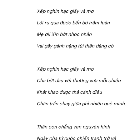
X
ế
p nghìn hạc giấy và mơ
Lời ru qua được bến bờ trầm luân
Mẹ ơi! Xin bớt nhọc nhằn
V
a
i gầy gánh nặng tủi thân dáng cò
X
ế
p nghìn hạc giấy và mơ
Cha bớt đau vết thương xưa mỗi chiều
Khát khao được thả cánh diều
Chân trần chạy giữa phì nhiêu quê mình.
Thân con chẳng vẹn nguyên hình
Ngày cha từ cuộc chiến tranh trở về