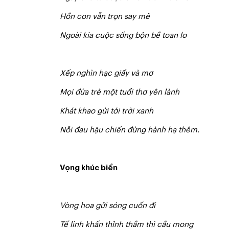
Hồn con vẫn trọn say mê
N
goài kia cuộc sống bộn bề toan lo
X
ế
p nghìn hạc giấy và mơ
M
ọ
i đứa trẻ một tuổi thơ yên lành
Khát khao gửi tới trời xanh
N
ỗ
i đau hậu chiến đừng hành hạ thêm.
Vọng khúc biển
V
òn
g hoa gửi sóng cuốn đi
T
ế linh khấn thỉnh thầm thì cầu mong