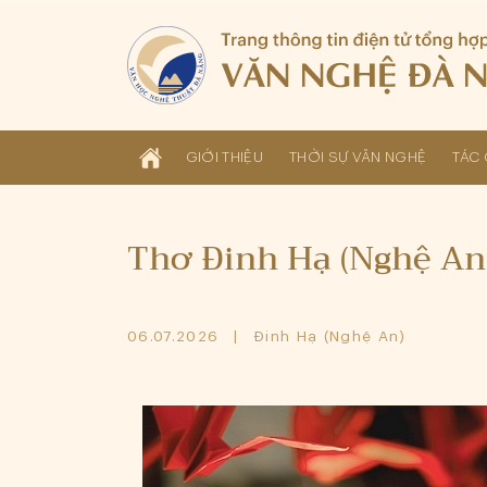
GIỚI THIỆU
THỜI SỰ VĂN NGHỆ
TÁC 
Thơ Đinh Hạ (Nghệ An
06.07.2026
Đinh Hạ (Nghệ An)