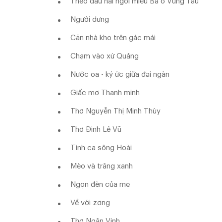
Theo dấu hai ngôi miếu Bà ở Vũng Tàu
Người dưng
Căn nhà kho trên gác mái
Chạm vào xứ Quảng
Nước oa - ký ức giữa đại ngàn
Giấc mơ Thanh minh
Thơ Nguyễn Thị Minh Thùy
Thơ Đinh Lê Vũ
Tình ca sông Hoài
Mèo và trăng xanh
Ngọn đèn của mẹ
Về với zơng
Thơ Ngân Vịnh