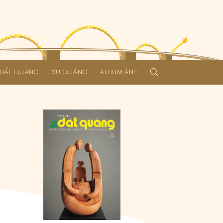
Í ĐẤT QUẢNG
XỨ QUẢNG
ALBUM ẢNH