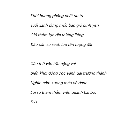
Kh
ó
i hương phảng phất ưu tư
T
u
ổ
i xanh dựng mốc bao giờ bình yên
Giữ thềm lục địa thiêng liêng
Đ
â
u cần sử sách lưu tên tượng đài
Câu thề vẫn trĩu nặng vai
B
i
ển khơi đóng cọc vành đai trường thành
Nghìn năm xương máu vô danh
Lời ru thăm thẳm viền quanh bãi bờ.
Đ.H