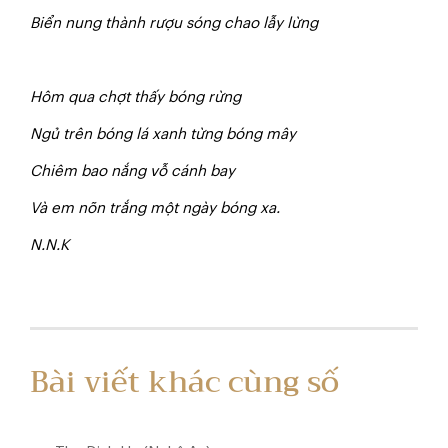
B
i
ển nung thành rượu sóng chao lẫy lừng
H
ô
m qua chợt thấy bóng rừng
N
g
ủ trên bóng lá xanh từng bóng mây
Chiêm bao nắng vỗ cánh bay
V
à em nõn trắng một ngày bóng xa.
N.N.K
Bài viết khác cùng số