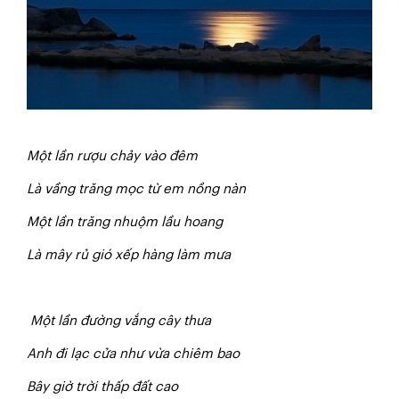
M
ộ
t lần rượu chảy vào đêm
Là vầng trăng mọc từ em nồng nàn
Một lần trăng nhuộm lầu hoang
Là mây rủ gió xếp hàng làm mưa
M
ộ
t lần đường vắng cây thưa
A
n
h đi lạc cửa như vừa chiêm bao
Bây giờ trời thấp đất cao