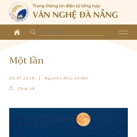
Một lần
06.07.2026
Nguyễn Nho Khiêm
Chia sẻ