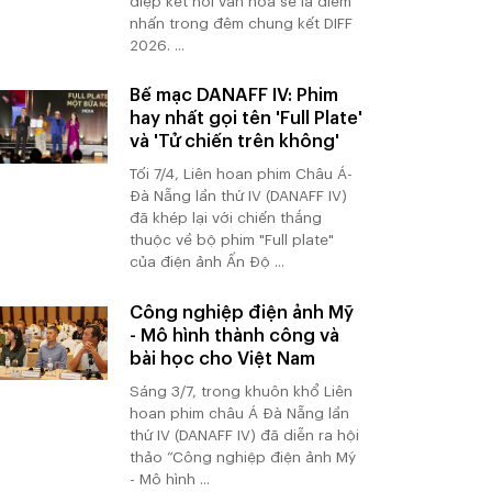
điệp kết nối văn hóa sẽ là điểm
nhấn trong đêm chung kết DIFF
2026. ...
Bế mạc DANAFF IV: Phim
hay nhất gọi tên 'Full Plate'
và 'Tử chiến trên không'
Tối 7/4, Liên hoan phim Châu Á-
Đà Nẵng lần thứ IV (DANAFF IV)
đã khép lại với chiến thắng
thuộc về bộ phim "Full plate"
của điện ảnh Ấn Độ ...
Công nghiệp điện ảnh Mỹ
- Mô hình thành công và
bài học cho Việt Nam
Sáng 3/7, trong khuôn khổ Liên
hoan phim châu Á Đà Nẵng lần
thứ IV (DANAFF IV) đã diễn ra hội
thảo “Công nghiệp điện ảnh Mỹ
- Mô hình ...