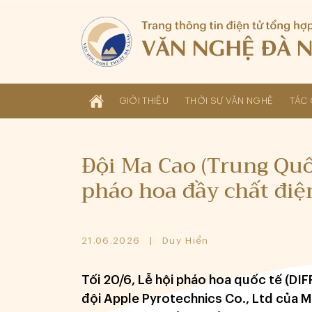
GIỚI THIỆU
THỜI SỰ VĂN NGHỆ
TÁC 
Đội Ma Cao (Trung Quố
pháo hoa đầy chất điệ
21.06.2026
Duy Hiển
Tối 20/6, Lễ hội pháo hoa quốc tế (DI
đội Apple Pyrotechnics Co., Ltd của 