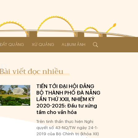
Í ĐẤT QUẢNG
XỨ QUẢNG
ALBUM ẢNH
Bài viết đọc nhiều
TIẾN TỚI ĐẠI HỘI ĐẢNG
BỘ THÀNH PHỐ ĐÀ NẴNG
LẦN THỨ XXII, NHIỆM KỲ
2020-2025: Đầu tư xứng
tầm cho văn hóa
Trên tinh thần thực hiện Nghị
quyết số 43-NQ/TW ngày 24-1-
2019 của Bộ Chính trị (khóa XII)