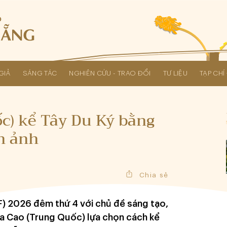
GIẢ
SÁNG TÁC
NGHIÊN CỨU - TRAO ĐỔI
TƯ LIỆU
TẠP CH
Các kỳ Đại hội Liên hiệp Hội
c) kể Tây Du Ký bằng
n ảnh
Chia sẻ
FF) 2026 đêm thứ 4 với chủ đề sáng tạo,
Ma Cao (Trung Quốc) lựa chọn cách kể