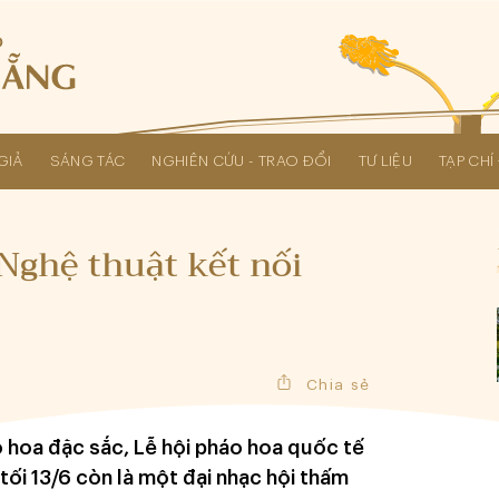
GIẢ
SÁNG TÁC
NGHIÊN CỨU - TRAO ĐỔI
TƯ LIỆU
TẠP CH
Các kỳ Đại hội Liên hiệp Hội
Nghệ thuật kết nối
Chia sẻ
 hoa đặc sắc, Lễ hội pháo hoa quốc tế
ối 13/6 còn là một đại nhạc hội thấm