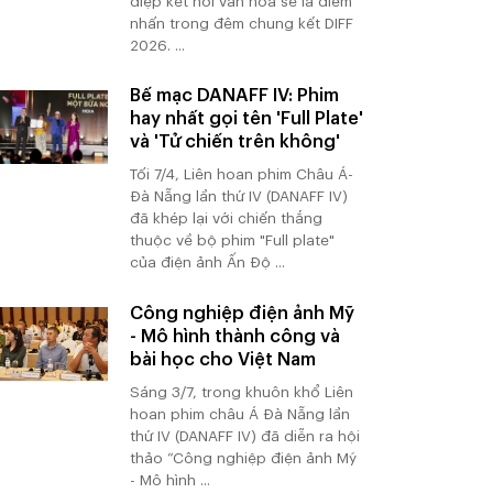
điệp kết nối văn hóa sẽ là điểm
nhấn trong đêm chung kết DIFF
2026. ...
Bế mạc DANAFF IV: Phim
hay nhất gọi tên 'Full Plate'
và 'Tử chiến trên không'
Tối 7/4, Liên hoan phim Châu Á-
Đà Nẵng lần thứ IV (DANAFF IV)
đã khép lại với chiến thắng
thuộc về bộ phim "Full plate"
của điện ảnh Ấn Độ ...
Công nghiệp điện ảnh Mỹ
- Mô hình thành công và
bài học cho Việt Nam
Sáng 3/7, trong khuôn khổ Liên
hoan phim châu Á Đà Nẵng lần
thứ IV (DANAFF IV) đã diễn ra hội
thảo “Công nghiệp điện ảnh Mỹ
- Mô hình ...