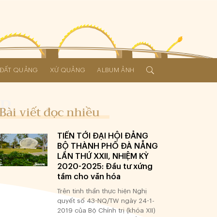
Í ĐẤT QUẢNG
XỨ QUẢNG
ALBUM ẢNH
Bài viết đọc nhiều
TIẾN TỚI ĐẠI HỘI ĐẢNG
BỘ THÀNH PHỐ ĐÀ NẴNG
LẦN THỨ XXII, NHIỆM KỲ
2020-2025: Đầu tư xứng
tầm cho văn hóa
Trên tinh thần thực hiện Nghị
quyết số 43-NQ/TW ngày 24-1-
2019 của Bộ Chính trị (khóa XII)